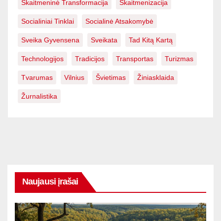
Skaitmeninė Transformacija
Skaitmenizacija
Socialiniai Tinklai
Socialinė Atsakomybė
Sveika Gyvensena
Sveikata
Tad Kitą Kartą
Technologijos
Tradicijos
Transportas
Turizmas
Tvarumas
Vilnius
Švietimas
Žiniasklaida
Žurnalistika
Naujausi įrašai