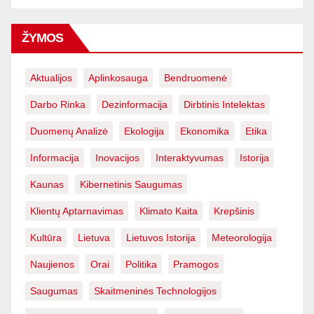
ŽYMOS
Aktualijos
Aplinkosauga
Bendruomenė
Darbo Rinka
Dezinformacija
Dirbtinis Intelektas
Duomenų Analizė
Ekologija
Ekonomika
Etika
Informacija
Inovacijos
Interaktyvumas
Istorija
Kaunas
Kibernetinis Saugumas
Klientų Aptarnavimas
Klimato Kaita
Krepšinis
Kultūra
Lietuva
Lietuvos Istorija
Meteorologija
Naujienos
Orai
Politika
Pramogos
Saugumas
Skaitmeninės Technologijos