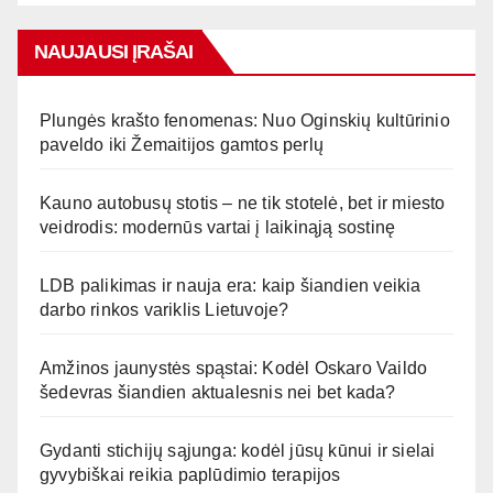
NAUJAUSI ĮRAŠAI
Plungės krašto fenomenas: Nuo Oginskių kultūrinio
paveldo iki Žemaitijos gamtos perlų
Kauno autobusų stotis – ne tik stotelė, bet ir miesto
veidrodis: modernūs vartai į laikinąją sostinę
LDB palikimas ir nauja era: kaip šiandien veikia
darbo rinkos variklis Lietuvoje?
Amžinos jaunystės spąstai: Kodėl Oskaro Vaildo
šedevras šiandien aktualesnis nei bet kada?
Gydanti stichijų sąjunga: kodėl jūsų kūnui ir sielai
gyvybiškai reikia paplūdimio terapijos