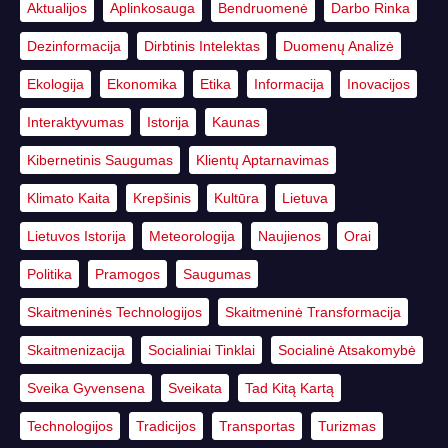
Aktualijos
Aplinkosauga
Bendruomenė
Darbo Rinka
Dezinformacija
Dirbtinis Intelektas
Duomenų Analizė
Ekologija
Ekonomika
Etika
Informacija
Inovacijos
Interaktyvumas
Istorija
Kaunas
Kibernetinis Saugumas
Klientų Aptarnavimas
Klimato Kaita
Krepšinis
Kultūra
Lietuva
Lietuvos Istorija
Meteorologija
Naujienos
Orai
Politika
Pramogos
Saugumas
Skaitmeninės Technologijos
Skaitmeninė Transformacija
Skaitmenizacija
Socialiniai Tinklai
Socialinė Atsakomybė
Sveika Gyvensena
Sveikata
Tad Kitą Kartą
Technologijos
Tradicijos
Transportas
Turizmas