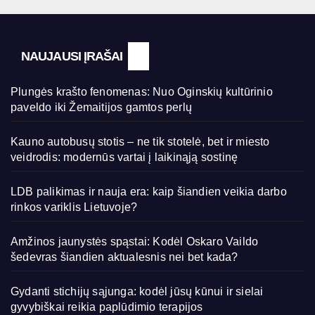
NAUJAUSI ĮRAŠAI
Plungės krašto fenomenas: Nuo Oginskių kultūrinio
paveldo iki Žemaitijos gamtos perlų
Kauno autobusų stotis – ne tik stotelė, bet ir miesto
veidrodis: modernūs vartai į laikinąją sostinę
LDB palikimas ir nauja era: kaip šiandien veikia darbo
rinkos variklis Lietuvoje?
Amžinos jaunystės spąstai: Kodėl Oskaro Vaildo
šedevras šiandien aktualesnis nei bet kada?
Gydanti stichijų sąjunga: kodėl jūsų kūnui ir sielai
gyvybiškai reikia paplūdimio terapijos