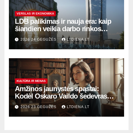
VERSLAS IR EKONOMIKA
LDB palikimas ir nauja era: kaip
šiandien veikia darbo rinkos
variklis Lietuvoje?
2026 24 GEGUŽĖS
LTDIENA.LT
KULTŪRA IR MENAS
Amžinos jaunystės spąstai:
Kodėl Oskaro Vaildo šedevras
šiandien aktualesnis nei bet
2026 23 GEGUŽĖS
LTDIENA.LT
kada?