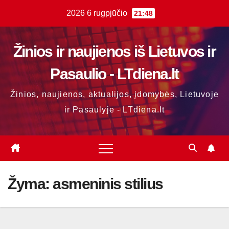
Skip
2026 6 rugpjūčio
21:48
to
content
Žinios ir naujienos iš Lietuvos ir
Pasaulio - LTdiena.lt
Žinios, naujienos, aktualijos, įdomybės, Lietuvoje
ir Pasaulyje - LTdiena.lt
Žyma:
asmeninis stilius