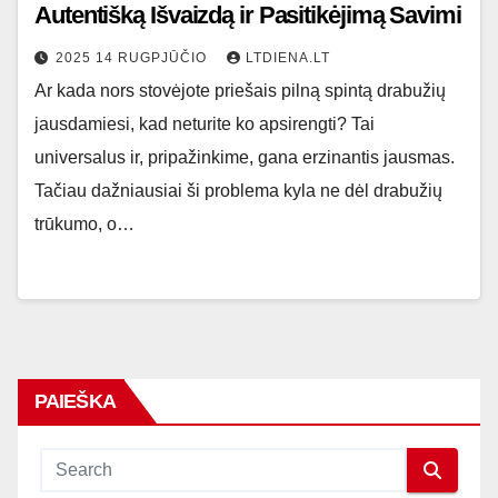
Autentišką Išvaizdą ir Pasitikėjimą Savimi
2025 14 RUGPJŪČIO
LTDIENA.LT
Ar kada nors stovėjote priešais pilną spintą drabužių
jausdamiesi, kad neturite ko apsirengti? Tai
universalus ir, pripažinkime, gana erzinantis jausmas.
Tačiau dažniausiai ši problema kyla ne dėl drabužių
trūkumo, o…
PAIEŠKA