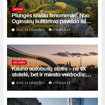
LIETUVA
Plungės krašto fenomenas: Nuo
Oginskių kultūrinio paveldo iki
Žemaitijos gamtos perlų
2026 24 GEGUŽĖS
LTDIENA.LT
KELIONĖS
Kauno autobusų stotis – ne tik
stotelė, bet ir miesto veidrodis:
modernūs vartai į laikinąją
2026 24 GEGUŽĖS
LTDIENA.LT
sostinę