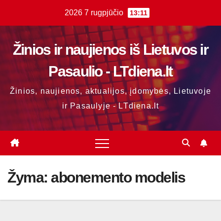
Skip
2026 7 rugpjūčio
13:11
to
content
Žinios ir naujienos iš Lietuvos ir
Pasaulio - LTdiena.lt
Žinios, naujienos, aktualijos, įdomybės, Lietuvoje
ir Pasaulyje - LTdiena.lt
Žyma:
abonemento modelis