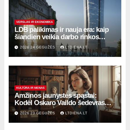
VERSLAS IR EKONOMIKA
LDB palikimas ir nauja era: kaip
šiandien veikia darbo rinkos
variklis Lietuvoje?
2026 24 GEGUŽĖS
LTDIENA.LT
KULTŪRA IR MENAS
Amžinos jaunystės spąstai:
Kodėl Oskaro Vaildo šedevras
šiandien aktualesnis nei bet
2026 23 GEGUŽĖS
LTDIENA.LT
kada?