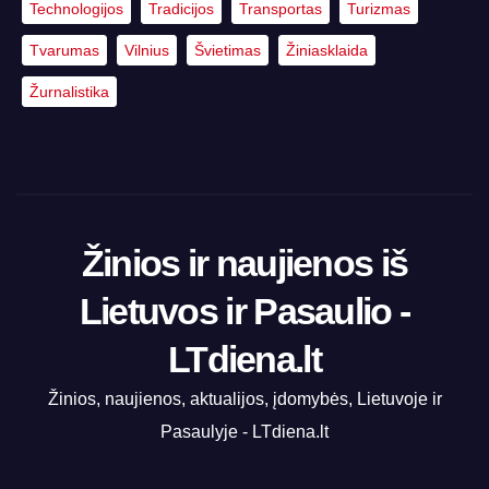
Technologijos
Tradicijos
Transportas
Turizmas
Tvarumas
Vilnius
Švietimas
Žiniasklaida
Žurnalistika
Žinios ir naujienos iš
Lietuvos ir Pasaulio -
LTdiena.lt
Žinios, naujienos, aktualijos, įdomybės, Lietuvoje ir
Pasaulyje - LTdiena.lt