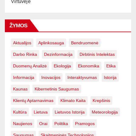
Virtuvėje
ŽYMOS
Aktualijos
Aplinkosauga
Bendruomenė
Darbo Rinka
Dezinformacija
Dirbtinis Intelektas
Duomenų Analizė
Ekologija
Ekonomika
Etika
Informacija
Inovacijos
Interaktyvumas
Istorija
Kaunas
Kibernetinis Saugumas
Klientų Aptarnavimas
Klimato Kaita
Krepšinis
Kultūra
Lietuva
Lietuvos Istorija
Meteorologija
Naujienos
Orai
Politika
Pramogos
Saugumas
Skaitmeninės Technologijos