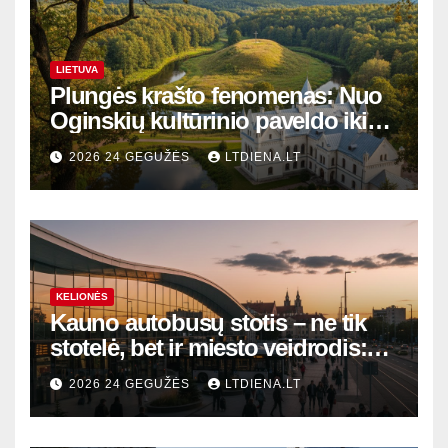
LIETUVA
Plungės krašto fenomenas: Nuo
Oginskių kultūrinio paveldo iki
Žemaitijos gamtos perlų
2026 24 GEGUŽĖS
LTDIENA.LT
KELIONĖS
Kauno autobusų stotis – ne tik
stotelė, bet ir miesto veidrodis:
modernūs vartai į laikinąją
2026 24 GEGUŽĖS
LTDIENA.LT
sostinę