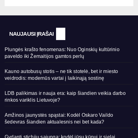
NAUJAUSI ĮRAŠAI
Plungės krašto fenomenas: Nuo Oginskių kultūrinio
paveldo iki Žemaitijos gamtos perlų
Kauno autobusų stotis – ne tik stotelė, bet ir miesto
veidrodis: modernūs vartai į laikinąją sostinę
LDB palikimas ir nauja era: kaip šiandien veikia darbo
rinkos variklis Lietuvoje?
Amžinos jaunystės spąstai: Kodėl Oskaro Vaildo
šedevras šiandien aktualesnis nei bet kada?
Gydanti stichijų sąjunga: kodėl jūsų kūnui ir sielai