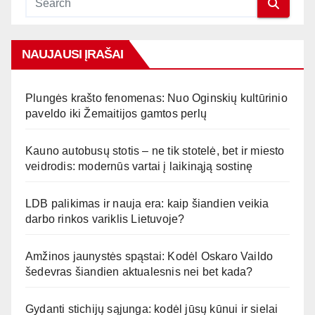
NAUJAUSI ĮRAŠAI
Plungės krašto fenomenas: Nuo Oginskių kultūrinio
paveldo iki Žemaitijos gamtos perlų
Kauno autobusų stotis – ne tik stotelė, bet ir miesto
veidrodis: modernūs vartai į laikinąją sostinę
LDB palikimas ir nauja era: kaip šiandien veikia
darbo rinkos variklis Lietuvoje?
Amžinos jaunystės spąstai: Kodėl Oskaro Vaildo
šedevras šiandien aktualesnis nei bet kada?
Gydanti stichijų sąjunga: kodėl jūsų kūnui ir sielai