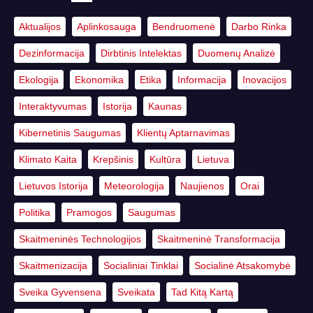
Aktualijos
Aplinkosauga
Bendruomenė
Darbo Rinka
Dezinformacija
Dirbtinis Intelektas
Duomenų Analizė
Ekologija
Ekonomika
Etika
Informacija
Inovacijos
Interaktyvumas
Istorija
Kaunas
Kibernetinis Saugumas
Klientų Aptarnavimas
Klimato Kaita
Krepšinis
Kultūra
Lietuva
Lietuvos Istorija
Meteorologija
Naujienos
Orai
Politika
Pramogos
Saugumas
Skaitmeninės Technologijos
Skaitmeninė Transformacija
Skaitmenizacija
Socialiniai Tinklai
Socialinė Atsakomybė
Sveika Gyvensena
Sveikata
Tad Kitą Kartą