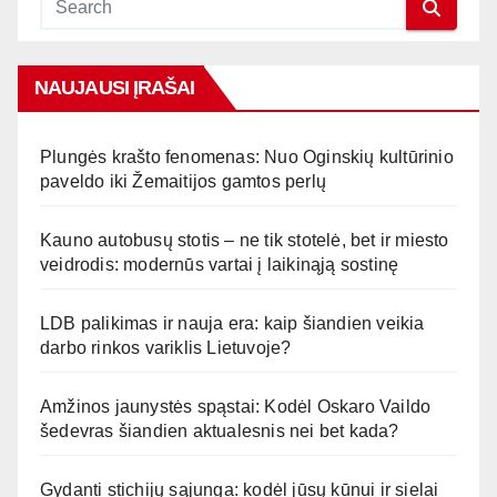
NAUJAUSI ĮRAŠAI
Plungės krašto fenomenas: Nuo Oginskių kultūrinio
paveldo iki Žemaitijos gamtos perlų
Kauno autobusų stotis – ne tik stotelė, bet ir miesto
veidrodis: modernūs vartai į laikinąją sostinę
LDB palikimas ir nauja era: kaip šiandien veikia
darbo rinkos variklis Lietuvoje?
Amžinos jaunystės spąstai: Kodėl Oskaro Vaildo
šedevras šiandien aktualesnis nei bet kada?
Gydanti stichijų sąjunga: kodėl jūsų kūnui ir sielai