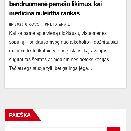
bendruomenė perrašo likimus, kai
medicina nuleidžia rankas
2026 6 KOVO
LTDIENA.LT
Kai kalbame apie vieną didžiausių visuomenės
sopulių – priklausomybę nuo alkoholio – dažniausiai
matome tik ledkalnio viršūnę: statistiką, avarijas,
sugriautas šeimas ar medicinines detoksikacijas.
Tačiau egzistuoja tyli, bet galinga jėga,…
PAIEŠKA