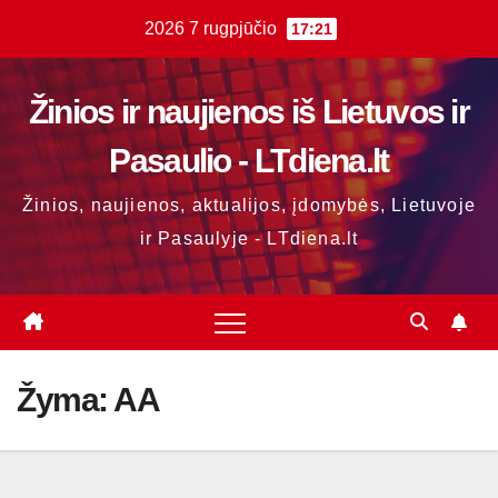
Skip
2026 7 rugpjūčio
17:21
to
content
Žinios ir naujienos iš Lietuvos ir
Pasaulio - LTdiena.lt
Žinios, naujienos, aktualijos, įdomybės, Lietuvoje
ir Pasaulyje - LTdiena.lt
Žyma:
AA