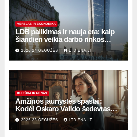
VERSLAS IR EKONOMIKA
LDB palikimas ir nauja era: kaip
šiandien veikia darbo rinkos
variklis Lietuvoje?
2026 24 GEGUŽĖS
LTDIENA.LT
KULTŪRA IR MENAS
Amžinos jaunystės spąstai:
Kodėl Oskaro Vaildo šedevras
šiandien aktualesnis nei bet
2026 23 GEGUŽĖS
LTDIENA.LT
kada?