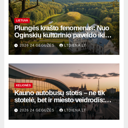
LIETUVA
Plungės krašto fenomenas: Nuo
Oginskių kultūrinio paveldo iki
Žemaitijos gamtos perlų
2026 24 GEGUŽĖS
LTDIENA.LT
KELIONĖS
Kauno autobusų stotis – ne tik
stotelė, bet ir miesto veidrodis:
modernūs vartai į laikinąją
2026 24 GEGUŽĖS
LTDIENA.LT
sostinę