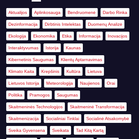
Aktualijos
Aplinkosauga
Bendruomenė
Darbo Rinka
Dezinformacija
Dirbtinis Intelektas
Duomenų Analizė
Ekologija
Ekonomika
Etika
Informacija
Inovacijos
Interaktyvumas
Istorija
Kaunas
Kibernetinis Saugumas
Klientų Aptarnavimas
Klimato Kaita
Krepšinis
Kultūra
Lietuva
Lietuvos Istorija
Meteorologija
Naujienos
Orai
Politika
Pramogos
Saugumas
Skaitmeninės Technologijos
Skaitmeninė Transformacija
Skaitmenizacija
Socialiniai Tinklai
Socialinė Atsakomybė
Sveika Gyvensena
Sveikata
Tad Kitą Kartą