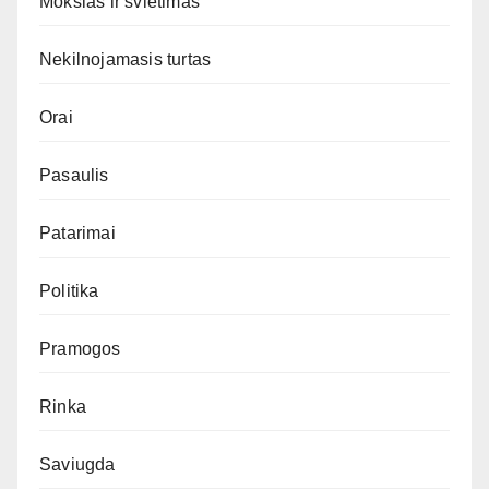
Mokslas ir švietimas
Nekilnojamasis turtas
Orai
Pasaulis
Patarimai
Politika
Pramogos
Rinka
Saviugda