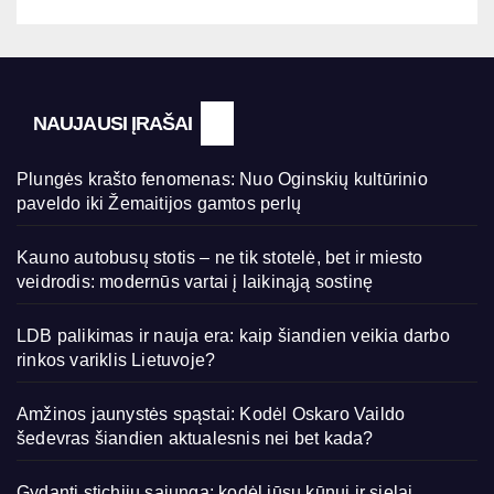
NAUJAUSI ĮRAŠAI
Plungės krašto fenomenas: Nuo Oginskių kultūrinio
paveldo iki Žemaitijos gamtos perlų
Kauno autobusų stotis – ne tik stotelė, bet ir miesto
veidrodis: modernūs vartai į laikinąją sostinę
LDB palikimas ir nauja era: kaip šiandien veikia darbo
rinkos variklis Lietuvoje?
Amžinos jaunystės spąstai: Kodėl Oskaro Vaildo
šedevras šiandien aktualesnis nei bet kada?
Gydanti stichijų sąjunga: kodėl jūsų kūnui ir sielai