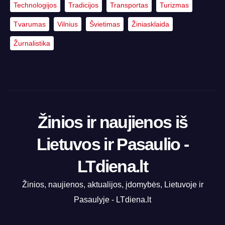
Technologijos
Tradicijos
Transportas
Turizmas
Tvarumas
Vilnius
Švietimas
Žiniasklaida
Žurnalistika
Žinios ir naujienos iš
Lietuvos ir Pasaulio -
LTdiena.lt
Žinios, naujienos, aktualijos, įdomybės, Lietuvoje ir
Pasaulyje - LTdiena.lt