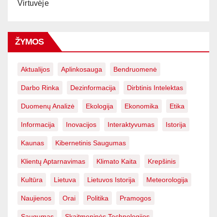
Virtuvėje
ŽYMOS
Aktualijos
Aplinkosauga
Bendruomenė
Darbo Rinka
Dezinformacija
Dirbtinis Intelektas
Duomenų Analizė
Ekologija
Ekonomika
Etika
Informacija
Inovacijos
Interaktyvumas
Istorija
Kaunas
Kibernetinis Saugumas
Klientų Aptarnavimas
Klimato Kaita
Krepšinis
Kultūra
Lietuva
Lietuvos Istorija
Meteorologija
Naujienos
Orai
Politika
Pramogos
Saugumas
Skaitmeninės Technologijos