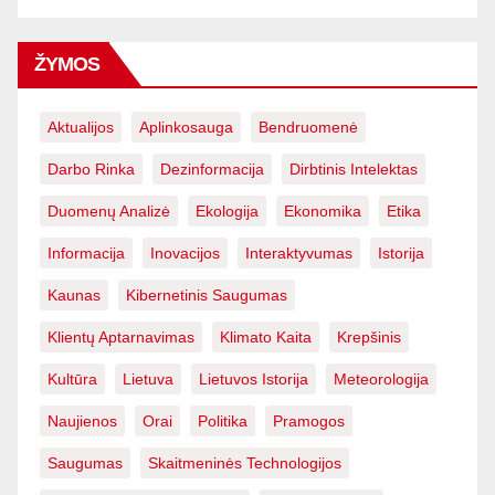
ŽYMOS
Aktualijos
Aplinkosauga
Bendruomenė
Darbo Rinka
Dezinformacija
Dirbtinis Intelektas
Duomenų Analizė
Ekologija
Ekonomika
Etika
Informacija
Inovacijos
Interaktyvumas
Istorija
Kaunas
Kibernetinis Saugumas
Klientų Aptarnavimas
Klimato Kaita
Krepšinis
Kultūra
Lietuva
Lietuvos Istorija
Meteorologija
Naujienos
Orai
Politika
Pramogos
Saugumas
Skaitmeninės Technologijos