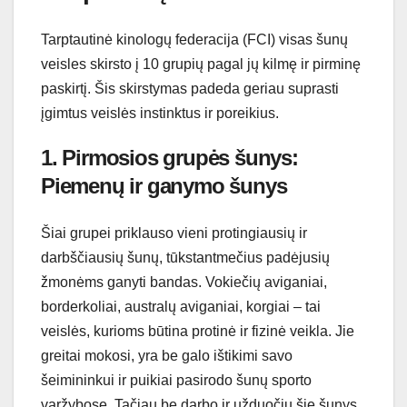
Tarptautinė kinologų federacija (FCI) visas šunų
veisles skirsto į 10 grupių pagal jų kilmę ir pirminę
paskirtį. Šis skirstymas padeda geriau suprasti
įgimtus veislės instinktus ir poreikius.
1. Pirmosios grupės šunys:
Piemenų ir ganymo šunys
Šiai grupei priklauso vieni protingiausių ir
darbščiausių šunų, tūkstantmečius padėjusių
žmonėms ganyti bandas. Vokiečių aviganiai,
borderkoliai, australų aviganiai, korgiai – tai
veislės, kurioms būtina protinė ir fizinė veikla. Jie
greitai mokosi, yra be galo ištikimi savo
šeimininkui ir puikiai pasirodo šunų sporto
varžybose. Tačiau be darbo ir užduočių šie šunys