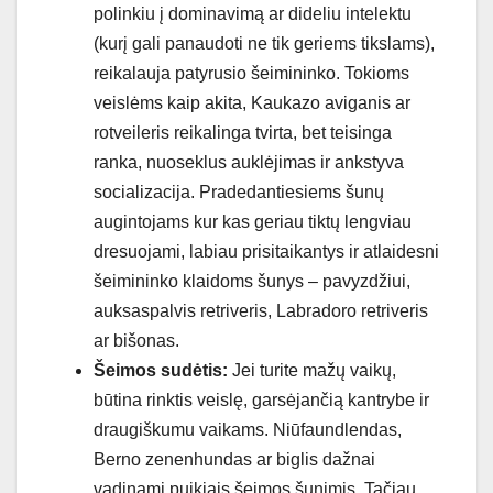
polinkiu į dominavimą ar dideliu intelektu
(kurį gali panaudoti ne tik geriems tikslams),
reikalauja patyrusio šeimininko. Tokioms
veislėms kaip akita, Kaukazo aviganis ar
rotveileris reikalinga tvirta, bet teisinga
ranka, nuoseklus auklėjimas ir ankstyva
socializacija. Pradedantiesiems šunų
augintojams kur kas geriau tiktų lengviau
dresuojami, labiau prisitaikantys ir atlaidesni
šeimininko klaidoms šunys – pavyzdžiui,
auksaspalvis retriveris, Labradoro retriveris
ar bišonas.
Šeimos sudėtis:
Jei turite mažų vaikų,
būtina rinktis veislę, garsėjančią kantrybe ir
draugiškumu vaikams. Niūfaundlendas,
Berno zenenhundas ar biglis dažnai
vadinami puikiais šeimos šunimis. Tačiau