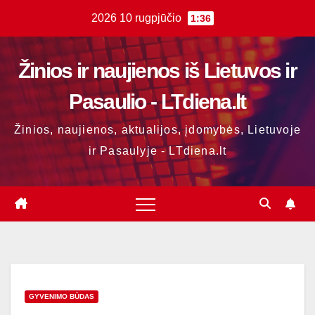
Skip
2026 10 rugpjūčio
1:36
to
content
Žinios ir naujienos iš Lietuvos ir
Pasaulio - LTdiena.lt
Žinios, naujienos, aktualijos, įdomybės, Lietuvoje
ir Pasaulyje - LTdiena.lt
GYVENIMO BŪDAS