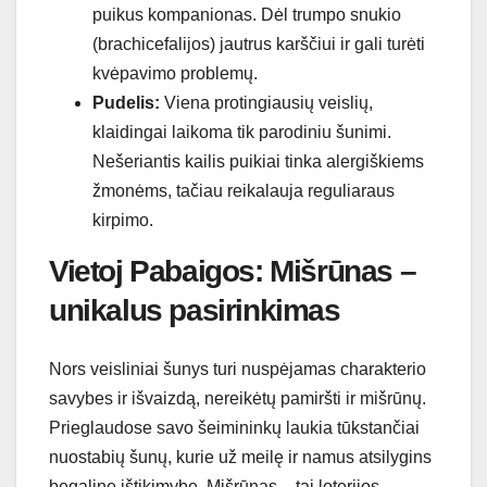
puikus kompanionas. Dėl trumpo snukio
(brachicefalijos) jautrus karščiui ir gali turėti
kvėpavimo problemų.
Pudelis:
Viena protingiausių veislių,
klaidingai laikoma tik parodiniu šunimi.
Nešeriantis kailis puikiai tinka alergiškiems
žmonėms, tačiau reikalauja reguliaraus
kirpimo.
Vietoj Pabaigos: Mišrūnas –
unikalus pasirinkimas
Nors veisliniai šunys turi nuspėjamas charakterio
savybes ir išvaizdą, nereikėtų pamiršti ir mišrūnų.
Prieglaudose savo šeimininkų laukia tūkstančiai
nuostabių šunų, kurie už meilę ir namus atsilygins
begaline ištikimybe. Mišrūnas – tai loterijos