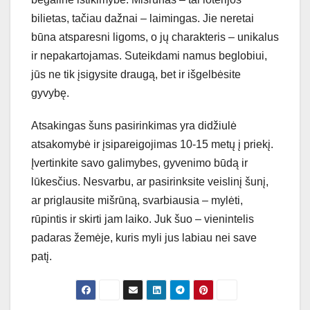
bilietas, tačiau dažnai – laimingas. Jie neretai
būna atsparesni ligoms, o jų charakteris – unikalus
ir nepakartojamas. Suteikdami namus beglobiui,
jūs ne tik įsigysite draugą, bet ir išgelbėsite
gyvybę.
Atsakingas šuns pasirinkimas yra didžiulė
atsakomybė ir įsipareigojimas 10-15 metų į priekį.
Įvertinkite savo galimybes, gyvenimo būdą ir
lūkesčius. Nesvarbu, ar pasirinksite veislinį šunį,
ar priglausite mišrūną, svarbiausia – mylėti,
rūpintis ir skirti jam laiko. Juk šuo – vienintelis
padaras žemėje, kuris myli jus labiau nei save
patį.