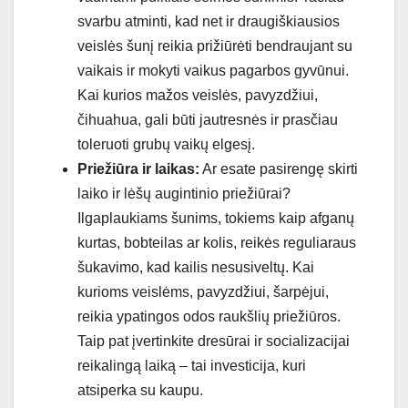
svarbu atminti, kad net ir draugiškiausios
veislės šunį reikia prižiūrėti bendraujant su
vaikais ir mokyti vaikus pagarbos gyvūnui.
Kai kurios mažos veislės, pavyzdžiui,
čihuahua, gali būti jautresnės ir prasčiau
toleruoti grubų vaikų elgesį.
Priežiūra ir laikas:
Ar esate pasirengę skirti
laiko ir lėšų augintinio priežiūrai?
Ilgaplaukiams šunims, tokiems kaip afganų
kurtas, bobteilas ar kolis, reikės reguliaraus
šukavimo, kad kailis nesusiveltų. Kai
kurioms veislėms, pavyzdžiui, šarpėjui,
reikia ypatingos odos raukšlių priežiūros.
Taip pat įvertinkite dresūrai ir socializacijai
reikalingą laiką – tai investicija, kuri
atsiperka su kaupu.