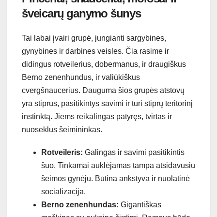
šveicarų ganymo šunys
Tai labai įvairi grupė, jungianti sargybines,
gynybines ir darbines veisles. Čia rasime ir
didingus rotveilerius, dobermanus, ir draugiškus
Berno zenenhundus, ir valiūkiškus
cvergšnaucerius. Dauguma šios grupės atstovų
yra stiprūs, pasitikintys savimi ir turi stiprų teritorinį
instinktą. Jiems reikalingas patyręs, tvirtas ir
nuoseklus šeimininkas.
Rotveileris:
Galingas ir savimi pasitikintis
šuo. Tinkamai auklėjamas tampa atsidavusiu
šeimos gynėju. Būtina ankstyva ir nuolatinė
socializacija.
Berno zenenhundas:
Gigantiškas