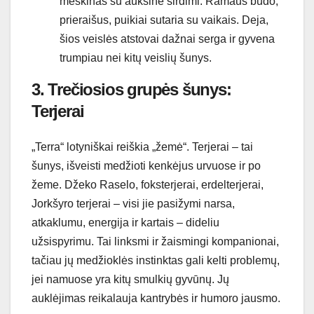
meškinas su auksine širdimi. Ramaus būdo,
prieraišus, puikiai sutaria su vaikais. Deja,
šios veislės atstovai dažnai serga ir gyvena
trumpiau nei kitų veislių šunys.
3. Trečiosios grupės šunys:
Terjerai
„Terra“ lotyniškai reiškia „žemė“. Terjerai – tai
šunys, išveisti medžioti kenkėjus urvuose ir po
žeme. Džeko Raselo, foksterjerai, erdelterjerai,
Jorkšyro terjerai – visi jie pasižymi narsa,
atkaklumu, energija ir kartais – dideliu
užsispyrimu. Tai linksmi ir žaismingi kompanionai,
tačiau jų medžioklės instinktas gali kelti problemų,
jei namuose yra kitų smulkių gyvūnų. Jų
auklėjimas reikalauja kantrybės ir humoro jausmo.