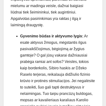
mielumu ar madinga veisle, dažnai baigiasi
liūdnai tiek šeimininkui, tiek augintiniui.
Apgalvotas pasirinkimas yra raktas į ilgą ir
laimingą draugystę.
Gyvenimo būdas ir aktyvumo lygis:
Ar
esate aktyvus žmogus, mėgstantis ilgus
pasivaikščiojimus, bėgiojimą ar žygius
gamtoje? O gal jūsų vakarai dažniausiai
prabėga ramiai ant sofos? Veislės, tokios
kaip borderkolis, Sibiro haskis ar Džeko
Raselo terjeras, reikalauja didžiulio fizinio
krūvio ir protinės stimuliacijos. Jei negalėsite
to suteikti, šuo gali tapti destruktyvus ir
nelaimingas. Tuo tarpu prancūzų buldogas,
mopsas ar kavalieriaus karaliaus Karolio