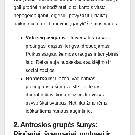
gali pradėti nuobodžiauti, o tai kartais virsta
nepageidaujamu elgesiu, pavyzdžiui, daiktų
naikinimu ar net bandymu „ganyti“ šeimos narius.
Vokiečių aviganis:
Universalus karys –
protingas, drąsus, lengvai dresuojamas.
Puikus sargas, šeimos draugas ir tarnybinis
šuo. Reikalauja nuoseklaus auklėjimo ir
socializacijos.
Borderkolis:
Dažnai vadinamas
protingiausia šunų veisle. Tai tikras
darboholikas, kuriam fizinis krūvis yra
gyvybiškai svarbus. Netinka žmonėms,
ieškantiems ramaus augintinio.
2. Antrosios grupės šunys:
Pinčeriai, šnauceriai, molosai ir