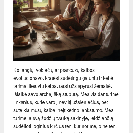
Kol anglų, vokiečių ar prancūzų kalbos
evoliucionavo, kratėsi sudėtingų galūnių ir keitė
tarimą, lietuvių kalba, tarsi užsispyrusi žemaitė,
išlaikė savo archajišką stuburą. Mes vis dar turime
linksnius, kurie varo į neviltį užsieniečius, bet
suteikia mūsų kalbai neįtikėtino lankstumo. Mes
turime laisvą žodžių tvarką sakinyje, leidžiančią
sudėlioti loginius kirčius ten, kur norime, o ne ten,