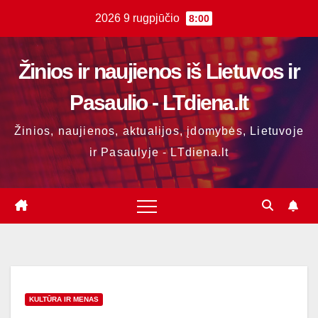
Skip
2026 9 rugpjūčio
8:00
to
content
Žinios ir naujienos iš Lietuvos ir
Pasaulio - LTdiena.lt
Žinios, naujienos, aktualijos, įdomybės, Lietuvoje
ir Pasaulyje - LTdiena.lt
KULTŪRA IR MENAS