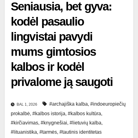
Seniausia, bet gyva:
kodėl pasaulio
lingvistai pavydi
mums gimtosios
kalbos ir kodėl
privalome ją saugoti
#archajiška kalba
,
#indoeuropiečių
BAL 1, 2026
prokalbė
,
#kalbos istorija
,
#kalbos kultūra
,
#kirčiavimas
,
#knygnešiai
,
#lietuvių kalba
,
#lituanistika
,
#tarmės
,
#tautinis identitetas