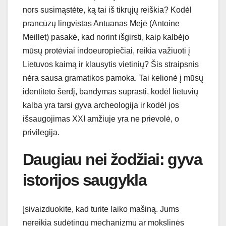
nors susimąstėte, ką tai iš tikrųjų reiškia? Kodėl
prancūzų lingvistas Antuanas Mejė (Antoine
Meillet) pasakė, kad norint išgirsti, kaip kalbėjo
mūsų protėviai indoeuropiečiai, reikia važiuoti į
Lietuvos kaimą ir klausytis vietinių? Šis straipsnis
nėra sausa gramatikos pamoka. Tai kelionė į mūsų
identiteto šerdį, bandymas suprasti, kodėl lietuvių
kalba yra tarsi gyva archeologija ir kodėl jos
išsaugojimas XXI amžiuje yra ne prievolė, o
privilegija.
Daugiau nei žodžiai: gyva
istorijos saugykla
Įsivaizduokite, kad turite laiko mašiną. Jums
nereikia sudėtingų mechanizmų ar mokslinės