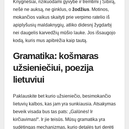
Knygnešiai, rizikuodami gyvybe ir tremtimi į Sibirą,
nešė ne auksą, ne ginklus, o
žodžius
. Motinos,
mokančios vaikus skaityti prie verpimo ratelio iš
apiplyšusių maldaknygių, atliko didesnį žygdarbį
nei daugelis karvedžių mūšio lauke. Jos išsaugojo
kodą, kuris mus apibrėžia kaip tautą.
Gramatika: košmaras
užsieniečiui, poezija
lietuviui
Paklauskite bet kurio užsieniečio, besimokančio
lietuvių kalbos, kas jam yra sunkiausia. Atsakymas
beveik visada bus tas pats: „Galūnės! Ir
kirčiavimas!“. Ir jie teisūs. Mūsų gramatika yra
sudėtingas mechanizmas, kurio detalės turi derėti