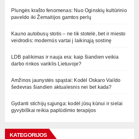
Plungės krašto fenomenas: Nuo Oginskių kultūrinio
paveldo iki Žemaitijos gamtos perlų
Kauno autobusų stotis – ne tik stotelė, bet ir miesto
veidrodis: modernūs vartai į laikinąją sostinę
LDB palikimas ir nauja era: kaip šiandien veikia
darbo rinkos variklis Lietuvoje?
Amžinos jaunystės spąstai: Kodėl Oskaro Vaildo
šedevras šiandien aktualesnis nei bet kada?
Gydanti stichijų sąjunga: kodėl jūsų kūnui ir sielai
gyvybiškai reikia paplūdimio terapijos
KATEGORIJOS