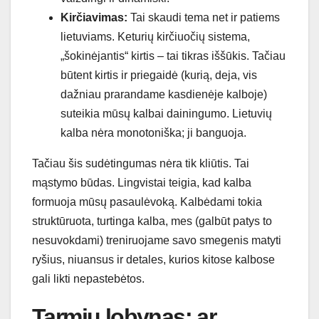
Kirčiavimas:
Tai skaudi tema net ir patiems
lietuviams. Keturių kirčiuočių sistema,
„šokinėjantis“ kirtis – tai tikras iššūkis. Tačiau
būtent kirtis ir priegaidė (kurią, deja, vis
dažniau prarandame kasdienėje kalboje)
suteikia mūsų kalbai dainingumo. Lietuvių
kalba nėra monotoniška; ji banguoja.
Tačiau šis sudėtingumas nėra tik kliūtis. Tai
mąstymo būdas. Lingvistai teigia, kad kalba
formuoja mūsų pasaulėvoką. Kalbėdami tokia
struktūruota, turtinga kalba, mes (galbūt patys to
nesuvokdami) treniruojame savo smegenis matyti
ryšius, niuansus ir detales, kurios kitose kalbose
gali likti nepastebėtos.
Tarmių lobynas: ar