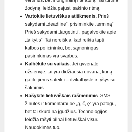
vertimus, bet ir originalią literatūrą. Tai turtina
žodyną, leidžia pajusti sakinio ritmą.
Vartokite lietuviškus atitikmenis.
Prieš
sakydami „deadline“, prisiminkite „terminą“.
Prieš sakydami „targetinti“, pagalvokite apie
„taikytis“. Tai nereiškia, kad reikia tapti
kalbos policininku, bet sąmoningas
pasirinkimas yra svarbus.
Kalbėkite su vaikais.
Jei gyvenate
užsienyje, tai yra didžiausia dovana, kurią
galite jiems suteikti – dvikalbystė ir ryšys su
šaknimis.
Rašykite lietuviškais rašmenimis.
SMS
žinutės ir komentarai be „ą, č, ę“ yra patogu,
bet tai skurdina įgūdžius. Technologijos
leidžia rašyti pilnai lietuviškai visur.
Naudokimės tuo.