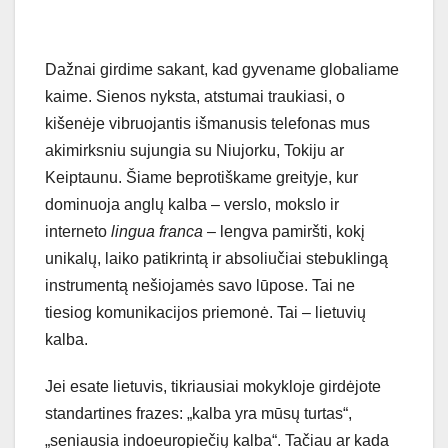
Dažnai girdime sakant, kad gyvename globaliame
kaime. Sienos nyksta, atstumai traukiasi, o
kišenėje vibruojantis išmanusis telefonas mus
akimirksniu sujungia su Niujorku, Tokiju ar
Keiptaunu. Šiame beprotiškame greityje, kur
dominuoja anglų kalba – verslo, mokslo ir
interneto
lingua franca
– lengva pamiršti, kokį
unikalų, laiko patikrintą ir absoliučiai stebuklingą
instrumentą nešiojamės savo lūpose. Tai ne
tiesiog komunikacijos priemonė. Tai – lietuvių
kalba.
Jei esate lietuvis, tikriausiai mokykloje girdėjote
standartines frazes: „kalba yra mūsų turtas“,
„seniausia indoeuropiečių kalba“. Tačiau ar kada