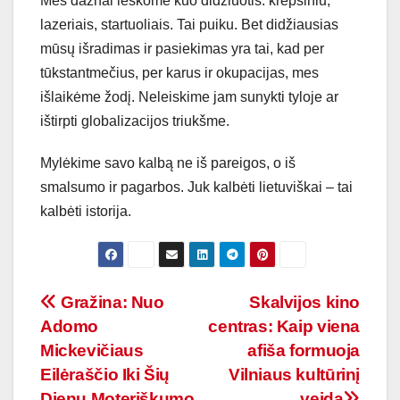
Mes dažnai ieškome kuo didžiuotis: krepšiniu,
lazeriais, startuoliais. Tai puiku. Bet didžiausias
mūsų išradimas ir pasiekimas yra tai, kad per
tūkstantmečius, per karus ir okupacijas, mes
išlaikėme žodį. Neleiskime jam sunykti tyloje ar
ištirpti globalizacijos triukšme.
Mylėkime savo kalbą ne iš pareigos, o iš
smalsumo ir pagarbos. Juk kalbėti lietuviškai – tai
kalbėti istorija.
Navigacija
Gražina: Nuo
Skalvijos kino
Adomo
centras: Kaip viena
tarp
Mickevičiaus
afiša formuoja
įrašų
Eilėraščio Iki Šių
Vilniaus kultūrinį
Dienų Moteriškumo
veidą