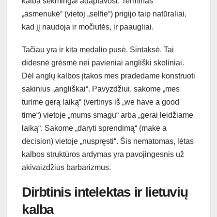
kalba sėkmingai adaptavosi. Terminas
„asmenukė“ (vietoj „selfie“) prigijo taip natūraliai,
kad jį naudoja ir močiutės, ir paaugliai.
Tačiau yra ir kita medalio pusė. Sintaksė. Tai
didesnė grėsmė nei pavieniai angliški skoliniai.
Dėl anglų kalbos įtakos mes pradedame konstruoti
sakinius „angliškai“. Pavyzdžiui, sakome „mes
turime gerą laiką“ (vertinys iš „we have a good
time“) vietoje „mums smagu“ arba „gerai leidžiame
laiką“. Sakome „daryti sprendimą“ (make a
decision) vietoje „nuspręsti“. Šis nematomas, lėtas
kalbos struktūros ardymas yra pavojingesnis už
akivaizdžius barbarizmus.
Dirbtinis intelektas ir lietuvių
kalba