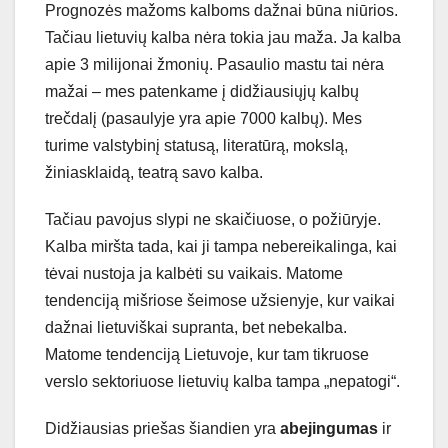
Prognozės mažoms kalboms dažnai būna niūrios.
Tačiau lietuvių kalba nėra tokia jau maža. Ja kalba
apie 3 milijonai žmonių. Pasaulio mastu tai nėra
mažai – mes patenkame į didžiausiųjų kalbų
trečdalį (pasaulyje yra apie 7000 kalbų). Mes
turime valstybinį statusą, literatūrą, mokslą,
žiniasklaidą, teatrą savo kalba.
Tačiau pavojus slypi ne skaičiuose, o požiūryje.
Kalba miršta tada, kai ji tampa nebereikalinga, kai
tėvai nustoja ja kalbėti su vaikais. Matome
tendenciją mišriose šeimose užsienyje, kur vaikai
dažnai lietuviškai supranta, bet nebekalba.
Matome tendenciją Lietuvoje, kur tam tikruose
verslo sektoriuose lietuvių kalba tampa „nepatogi“.
Didžiausias priešas šiandien yra
abejingumas
ir