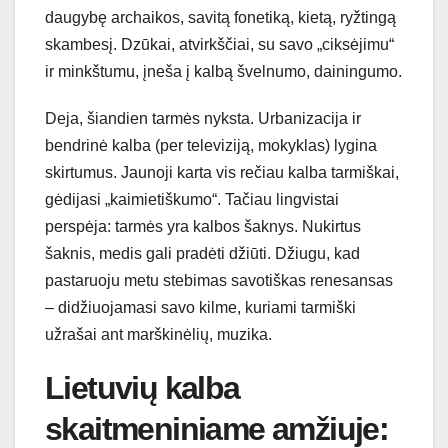
daugybę archaikos, savitą fonetiką, kietą, ryžtingą
skambesį. Dzūkai, atvirkščiai, su savo „ciksėjimu“
ir minkštumu, įneša į kalbą švelnumo, dainingumo.
Deja, šiandien tarmės nyksta. Urbanizacija ir
bendrinė kalba (per televiziją, mokyklas) lygina
skirtumus. Jaunoji karta vis rečiau kalba tarmiškai,
gėdijasi „kaimietiškumo“. Tačiau lingvistai
perspėja: tarmės yra kalbos šaknys. Nukirtus
šaknis, medis gali pradėti džiūti. Džiugu, kad
pastaruoju metu stebimas savotiškas renesansas
– didžiuojamasi savo kilme, kuriami tarmiški
užrašai ant marškinėlių, muzika.
Lietuvių kalba
skaitmeniniame amžiuje: