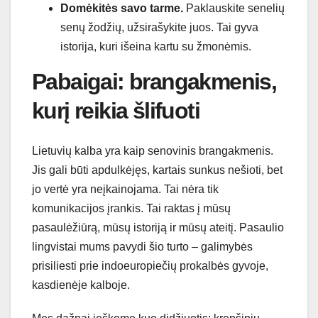
Domėkitės savo tarme.
Paklauskite senelių
senų žodžių, užsirašykite juos. Tai gyva
istorija, kuri išeina kartu su žmonėmis.
Pabaigai: brangakmenis,
kurį reikia šlifuoti
Lietuvių kalba yra kaip senovinis brangakmenis.
Jis gali būti apdulkėjęs, kartais sunkus nešioti, bet
jo vertė yra neįkainojama. Tai nėra tik
komunikacijos įrankis. Tai raktas į mūsų
pasaulėžiūrą, mūsų istoriją ir mūsų ateitį. Pasaulio
lingvistai mums pavydi šio turto – galimybės
prisiliesti prie indoeuropiečių prokalbės gyvoje,
kasdienėje kalboje.