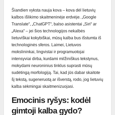
Šiandien vyksta nauja kova – kova dėl lietuvių
kalbos išlikimo skaitmeninėje erdvėje. „Google
Translate“, „ChatGPT“, balso asistentai „Siri“ ar
„Alexa“ – jei šios technologijos nekalbės
lietuviškai kokybiškai, mūsų kalba bus išstumta iš
technologinės sferos. Laimei, Lietuvos
mokslininkai, lingvistai ir programuotojai
intensyviai dirba, kurdami milžiniškus tekstynus,
mokydami neuroninius tinklus suprasti mūsų
sudėtingą morfologiją. Tai, kad jūs dabar skaitote
šį tekstą, sugeneruotą ar išverstą, rodo, jog lietuvių
kalba sėkmingai skaitmenizuojasi.
Emocinis ryšys: kodėl
gimtoji kalba gydo?