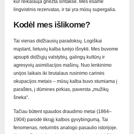
kur reikalauja griežta sintaksė. Mes esame
lingvistinis rezervatas, ir tai yra mūsų supergalia.
Kodėl mes išlikome?
Tai vienas didžiausių paradoksų. Logiškai
mąstant, lietuvių kalba turėjo išnykti. Mes buvome
apsupti didžiųjų valstybių, galingų kultūrų ir
agresyvių asimiliacijos mašinų. Nuo lenkinimo
unijos laikais iki brutalaus rusinimo carinės
okupacijos metais – mūsų kalba buvo stumiama į
paraštes, į dūmines pirkias, paversta „mužikų
šneka“.
Tačiau būtent spaudos draudimo metai (1864–
1904) parodė tikrąjį kalbos gyvybingumą. Tai
fenomenas, neturintis analogo pasaulio istorijoje.