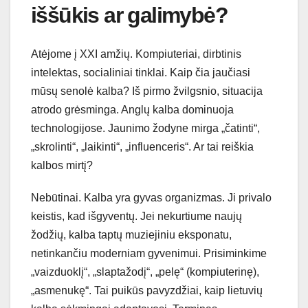
iššūkis ar galimybė?
Atėjome į XXI amžių. Kompiuteriai, dirbtinis
intelektas, socialiniai tinklai. Kaip čia jaučiasi
mūsų senolė kalba? Iš pirmo žvilgsnio, situacija
atrodo grėsminga. Anglų kalba dominuoja
technologijose. Jaunimo žodyne mirga „čatinti“,
„skrolinti“, „laikinti“, „influenceris“. Ar tai reiškia
kalbos mirtį?
Nebūtinai. Kalba yra gyvas organizmas. Ji privalo
keistis, kad išgyventų. Jei nekurtiume naujų
žodžių, kalba taptų muziejiniu eksponatu,
netinkančiu moderniam gyvenimui. Prisiminkime
„vaizduoklį“, „slaptažodį“, „pelę“ (kompiuterinę),
„asmenukę“. Tai puikūs pavyzdžiai, kaip lietuvių