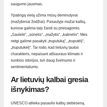
saugumo jausmas.
Ypatingą vietą užima mūsų deminutyvai
(mažybiniai žodžiai). Pasaulyje mažai kalbų,
kuriose galima taip žaisti su priesagomis.
„Saulelė“, „sūnelis“, „mažytis“, „katinėlis“. Mes
netgi galime pasakyti „truputuką“, „truputėlį“,
„truputukėlį“. Tai rodo, kad lietuvių tautos
charakteris, nepaisant atšiauraus klimato ir
sunkios istorijos, turi daug švelnumo ir
sentimentalumo.
Ar lietuvių kalbai gresia
išnykimas?
UNESCO atlieka pasaulio kalbų stebėseną.