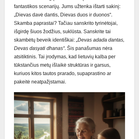
fantastikos scenarijų. Jums užtenka ištarti sakinį:
„Dievas davė dantis, Dievas duos ir duonos“.
Skamba paprastai? Tačiau sanskrito tyrinėtojai,
išgirdę šiuos žodžius, suklūsta. Sanskrite tai
skambėtų beveik identiškai:
„Devas adada dantas,
Devas dasyati dhanas“
. Šis panašumas nėra
atsitiktinis. Tai įrodymas, kad lietuvių kalba per
tūkstančius metų išlaikė struktūras ir garsus,
kuriuos kitos tautos prarado, supaprastino ar
pakeitė neatpažįstamai.