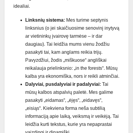
idealiai.
Linksnių sistema:
Mes turime septynis
linksnius (o jei skaičiuosime senovinį inytyvą
ar vietininkų įvairovę tarmėse – ir dar
daugiau). Tai leidžia mums vienu žodžiu
pasakyti tai, kam anglams reikia trijų.
Pavyzdžiui, žodis „miškuose“ angliškai
reikalauja prielinksnio: „in the forests“. Mūsų
kalba yra ekonomiška, nors ir reikli atminčiai.
Dalyviai, pusdalyviai ir padalyviai:
Tai
mūsų kalbos atspalvių paletė. Mes galime
pasakyti „eidamas“, „ėjęs“, „eidavęs“,
„eisiąs“. Kiekviena forma neša subtilią
informaciją apie laiką, veiksmą ir veikėją. Tai
leidžia kurti tekstus, kurie yra nepaprastai
vaizdingi ir dinamiški.