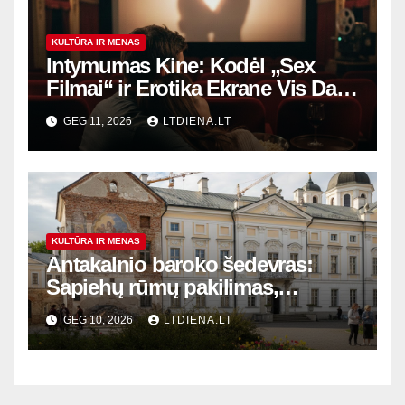
KULTŪRA IR MENAS
Intymumas Kine: Kodėl „Sex
Filmai“ ir Erotika Ekrane Vis Dar
Audrina Žmonijos Vaizduotę?
GEG 11, 2026
LTDIENA.LT
KULTŪRA IR MENAS
Antakalnio baroko šedevras:
Sapiehų rūmų pakilimas,
nuopuolis ir šiuolaikinis
GEG 10, 2026
LTDIENA.LT
atgimimas