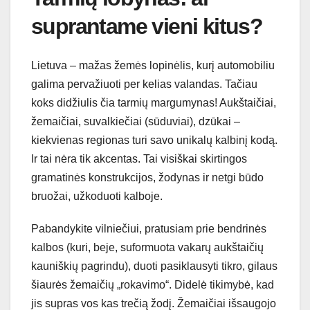
suprantame vieni kitus?
Lietuva – mažas žemės lopinėlis, kurį automobiliu
galima pervažiuoti per kelias valandas. Tačiau
koks didžiulis čia tarmių margumynas! Aukštaičiai,
žemaičiai, suvalkiečiai (sūduviai), dzūkai –
kiekvienas regionas turi savo unikalų kalbinį kodą.
Ir tai nėra tik akcentas. Tai visiškai skirtingos
gramatinės konstrukcijos, žodynas ir netgi būdo
bruožai, užkoduoti kalboje.
Pabandykite vilniečiui, pratusiam prie bendrinės
kalbos (kuri, beje, suformuota vakarų aukštaičių
kauniškių pagrindu), duoti pasiklausyti tikro, gilaus
šiaurės žemaičių „rokavimo“. Didelė tikimybė, kad
jis supras vos kas trečią žodį. Žemaičiai išsaugojo