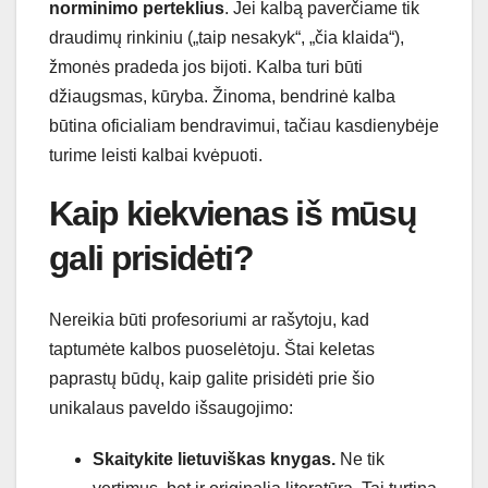
norminimo perteklius
. Jei kalbą paverčiame tik
draudimų rinkiniu („taip nesakyk“, „čia klaida“),
žmonės pradeda jos bijoti. Kalba turi būti
džiaugsmas, kūryba. Žinoma, bendrinė kalba
būtina oficialiam bendravimui, tačiau kasdienybėje
turime leisti kalbai kvėpuoti.
Kaip kiekvienas iš mūsų
gali prisidėti?
Nereikia būti profesoriumi ar rašytoju, kad
taptumėte kalbos puoselėtoju. Štai keletas
paprastų būdų, kaip galite prisidėti prie šio
unikalaus paveldo išsaugojimo:
Skaitykite lietuviškas knygas.
Ne tik