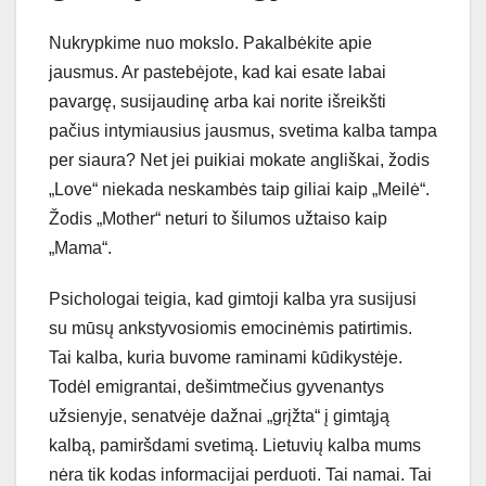
Nukrypkime nuo mokslo. Pakalbėkite apie
jausmus. Ar pastebėjote, kad kai esate labai
pavargę, susijaudinę arba kai norite išreikšti
pačius intymiausius jausmus, svetima kalba tampa
per siaura? Net jei puikiai mokate angliškai, žodis
„Love“ niekada neskambės taip giliai kaip „Meilė“.
Žodis „Mother“ neturi to šilumos užtaiso kaip
„Mama“.
Psichologai teigia, kad gimtoji kalba yra susijusi
su mūsų ankstyvosiomis emocinėmis patirtimis.
Tai kalba, kuria buvome raminami kūdikystėje.
Todėl emigrantai, dešimtmečius gyvenantys
užsienyje, senatvėje dažnai „grįžta“ į gimtąją
kalbą, pamiršdami svetimą. Lietuvių kalba mums
nėra tik kodas informacijai perduoti. Tai namai. Tai