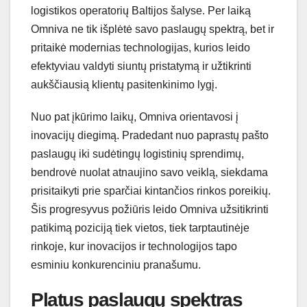
logistikos operatorių Baltijos šalyse. Per laiką
Omniva ne tik išplėtė savo paslaugų spektrą, bet ir
pritaikė modernias technologijas, kurios leido
efektyviau valdyti siuntų pristatymą ir užtikrinti
aukščiausią klientų pasitenkinimo lygį.
Nuo pat įkūrimo laikų, Omniva orientavosi į
inovacijų diegimą. Pradedant nuo paprastų pašto
paslaugų iki sudėtingų logistinių sprendimų,
bendrovė nuolat atnaujino savo veiklą, siekdama
prisitaikyti prie sparčiai kintančios rinkos poreikių.
Šis progresyvus požiūris leido Omniva užsitikrinti
patikimą poziciją tiek vietos, tiek tarptautinėje
rinkoje, kur inovacijos ir technologijos tapo
esminiu konkurenciniu pranašumu.
Platus paslaugų spektras