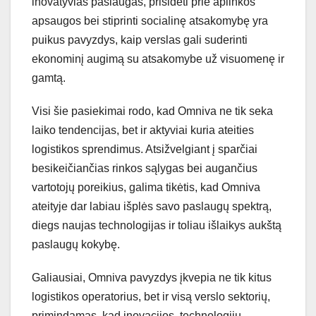
inovatyvias paslaugas, prisidėti prie aplinkos
apsaugos bei stiprinti socialinę atsakomybę yra
puikus pavyzdys, kaip verslas gali suderinti
ekonominį augimą su atsakomybe už visuomenę ir
gamtą.
Visi šie pasiekimai rodo, kad Omniva ne tik seka
laiko tendencijas, bet ir aktyviai kuria ateities
logistikos sprendimus. Atsižvelgiant į sparčiai
besikeičiančias rinkos sąlygas bei augančius
vartotojų poreikius, galima tikėtis, kad Omniva
ateityje dar labiau išplės savo paslaugų spektrą,
diegs naujas technologijas ir toliau išlaikys aukštą
paslaugų kokybę.
Galiausiai, Omniva pavyzdys įkvepia ne tik kitus
logistikos operatorius, bet ir visą verslo sektorių,
primindamas, kad inovacijos, technologijų