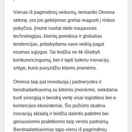
Vienas iš pagrindinių veiksnių, lemiantis Omniva
sėkmę, yra jos gebėjimas greitai reaguoti į rinkos
pokyčius. Įmonė nuolat stebi naujausias
technologijas, klientų poreikius ir globalias
tendencijas, pritaikydama savo veiklą pagal
esamas sąlygas. Tai leidžia ne tik išlaikyti
konkurencingumą, bet ir tapti lyderiu inovacijų
srityje, kurio pavyzdžiu kitoms įmonėms.
Omniva taip pat investuoja į partnerystes ir
bendradarbiavimą su kitomis įmonėmis, siekdama
kurti sinergiją ir bendrą vertę visai logistikos bei e.
komercijos ekosistemai. Šis požiūris skatina
inovacijų sklaidą ir leidžia dalintis patirtimi bei
geriausiomis praktikomis tarp verslo partnerių.
Bendradarbiavimas tapo vienu iš pagrindinių