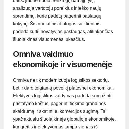
dalis. Įmonė nuolat renka grįžtamąjį ryšį,
analizuoja vartotojų poreikius ir ieško naujų
sprendimų, kurie padėtų pagerinti paslaugų
kokybę. Šis nuolatinis dialogas su klientais
padeda kurti inovatyvias paslaugas, atitinkančias
šiuolaikinės visuomenės lūkesčius.
Omniva vaidmuo
ekonomikoje ir visuomenėje
Omniva ne tik modernizuoja logistikos sektorių,
bet ir daro teigiamą poveikį platesnei ekonomikai.
Efektyvus logistikos valdymas padeda sumažinti
pristatymo kaštus, pagerinti tiekimo grandinės
skaidrumą ir skatinti e. komercijos augimą. Tai
ypač aktualu šiuolaikinėje globalioje ekonomikoje,
kur greitis ir efektyvumas tampa vienais iš