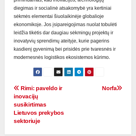
diegimas ir socialinė atsakomybė yra kertiniai
sėkmės elementai šiuolaikinėje globalioje
ekonomikoje. Jos įsipareigojimas nuolat tobulėti
leidžia tikėtis dar daugiau sėkmingų projektų ir
inovatyvių sprendimų ateityje, kurie pagerins
kasdienį gyvenimą bei prisidės prie tvaresnės ir
modernesnės logistikos ekosistemos kūrimo.
Navigacija
Rimi: paveldo ir
Norfa
inovacijų
tarp
susikirtimas
įrašų
Lietuvos prekybos
sektoriuje