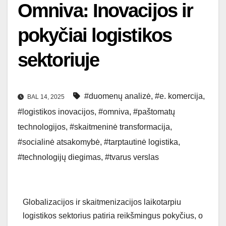
Omniva: Inovacijos ir
pokyčiai logistikos
sektoriuje
#duomenų analizė
,
#e. komercija
,
BAL 14, 2025
#logistikos inovacijos
,
#omniva
,
#paštomatų
technologijos
,
#skaitmeninė transformacija
,
#socialinė atsakomybė
,
#tarptautinė logistika
,
#technologijų diegimas
,
#tvarus verslas
Globalizacijos ir skaitmenizacijos laikotarpiu
logistikos sektorius patiria reikšmingus pokyčius, o