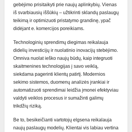
gebėjimo prisitaikyti prie naujų aplinkybių. Vienas
iš svarbiausių iššūkių – užtikrinti sklandų paslaugų
teikimą ir optimizuoti pristatymo grandinę, ypač
didėjant e. komercijos poreikiams.
Technologinių sprendimų diegimas reikalauja
didelių investicijų ir nuolatinio inovacijų stebėjimo.
Omniva nuolat ieško naujų būdų, kaip integruoti
skaitmenines technologijas į savo veiklą,
siekdama pagerinti klientų patirtį. Modernios
sekimo sistemos, duomenų analizės įrankiai ir
automatizuoti sprendimai leidžia įmonei efektyviau
valdyti veiklos procesus ir sumažinti galimų
trikdžių riziką.
Be to, besikeičianti vartotojų elgsena reikalauja
naujų paslaugų modelių. Klientai vis labiau vertina