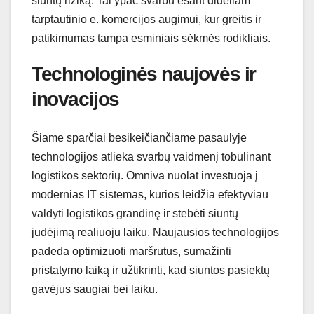
siuntų riziką. Tai ypač svarbu esant dideliam
tarptautinio e. komercijos augimui, kur greitis ir
patikimumas tampa esminiais sėkmės rodikliais.
Technologinės naujovės ir
inovacijos
Šiame sparčiai besikeičiančiame pasaulyje
technologijos atlieka svarbų vaidmenį tobulinant
logistikos sektorių. Omniva nuolat investuoja į
modernias IT sistemas, kurios leidžia efektyviau
valdyti logistikos grandinę ir stebėti siuntų
judėjimą realiuoju laiku. Naujausios technologijos
padeda optimizuoti maršrutus, sumažinti
pristatymo laiką ir užtikrinti, kad siuntos pasiektų
gavėjus saugiai bei laiku.