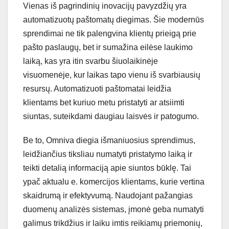
Vienas iš pagrindinių inovacijų pavyzdžių yra
automatizuotų paštomatų diegimas. Šie modernūs
sprendimai ne tik palengvina klientų prieigą prie
pašto paslaugų, bet ir sumažina eilėse laukimo
laiką, kas yra itin svarbu šiuolaikinėje
visuomenėje, kur laikas tapo vienu iš svarbiausių
resursų. Automatizuoti paštomatai leidžia
klientams bet kuriuo metu pristatyti ar atsiimti
siuntas, suteikdami daugiau laisvės ir patogumo.
Be to, Omniva diegia išmaniuosius sprendimus,
leidžiančius tiksliau numatyti pristatymo laiką ir
teikti detalią informaciją apie siuntos būklę. Tai
ypač aktualu e. komercijos klientams, kurie vertina
skaidrumą ir efektyvumą. Naudojant pažangias
duomenų analizės sistemas, įmonė geba numatyti
galimus trikdžius ir laiku imtis reikiamų priemonių,