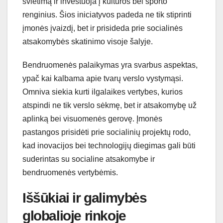
švietimą ir investuoja į kultūros bei sporto
renginius. Šios iniciatyvos padeda ne tik stiprinti
įmonės įvaizdį, bet ir prisideda prie socialinės
atsakomybės skatinimo visoje šalyje.
Bendruomenės palaikymas yra svarbus aspektas,
ypač kai kalbama apie tvarų verslo vystymąsi.
Omniva siekia kurti ilgalaikes vertybes, kurios
atspindi ne tik verslo sėkmę, bet ir atsakomybę už
aplinką bei visuomenės gerovę. Įmonės
pastangos prisidėti prie socialinių projektų rodo,
kad inovacijos bei technologijų diegimas gali būti
suderintas su socialine atsakomybe ir
bendruomenės vertybėmis.
Iššūkiai ir galimybės
globalioje rinkoje