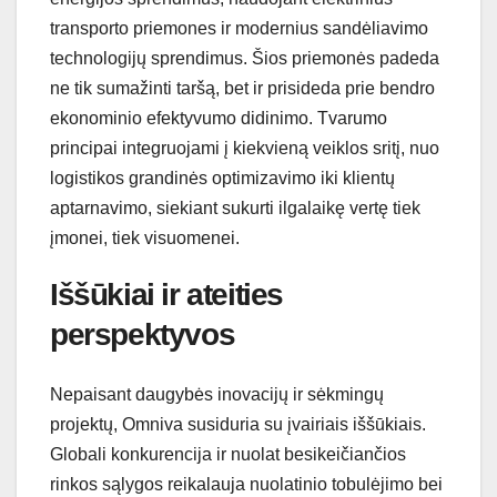
transporto priemones ir modernius sandėliavimo
technologijų sprendimus. Šios priemonės padeda
ne tik sumažinti taršą, bet ir prisideda prie bendro
ekonominio efektyvumo didinimo. Tvarumo
principai integruojami į kiekvieną veiklos sritį, nuo
logistikos grandinės optimizavimo iki klientų
aptarnavimo, siekiant sukurti ilgalaikę vertę tiek
įmonei, tiek visuomenei.
Iššūkiai ir ateities
perspektyvos
Nepaisant daugybės inovacijų ir sėkmingų
projektų, Omniva susiduria su įvairiais iššūkiais.
Globali konkurencija ir nuolat besikeičiančios
rinkos sąlygos reikalauja nuolatinio tobulėjimo bei