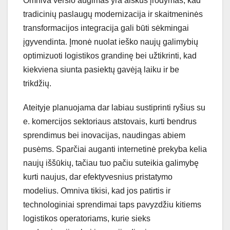
Omniva verslo augimas yra aiškus įrodymas, kad
tradicinių paslaugų modernizacija ir skaitmeninės
transformacijos integracija gali būti sėkmingai
įgyvendinta. Įmonė nuolat ieško naujų galimybių
optimizuoti logistikos grandinę bei užtikrinti, kad
kiekviena siunta pasiektų gavėją laiku ir be
trikdžių.
Ateityje planuojama dar labiau sustiprinti ryšius su
e. komercijos sektoriaus atstovais, kurti bendrus
sprendimus bei inovacijas, naudingas abiem
pusėms. Sparčiai auganti internetinė prekyba kelia
naujų iššūkių, tačiau tuo pačiu suteikia galimybę
kurti naujus, dar efektyvesnius pristatymo
modelius. Omniva tikisi, kad jos patirtis ir
technologiniai sprendimai taps pavyzdžiu kitiems
logistikos operatoriams, kurie sieks