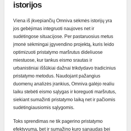
istorijos
Viena iš įkvepiančių Omniva sėkmės istorijų yra
jos gebėjimas integruoti naujoves net ir
sudėtingose situacijose. Per pastaruosius metus
įmonė sėkmingai įgyvendino projektą, kuris leido
optimizuoti pristatymo maršrutus dideliuose
miestuose, kur tankus eismo srautas ir
urbanistiniai iššūkiai dažnai trikdydavo tradicinius
pristatymo metodus. Naudojant pažangius
duomenų analizės įrankius, Omniva galėjo realiu
laiku stebėti eismo sąlygas ir koreguoti maršrutus,
siekiant sumažinti pristatymo laiką net ir pačiomis
sudėtingiausiomis sąlygomis.
Toks sprendimas ne tik pagerino pristatymo
efektyvumą, bet ir sumažino kuro sąnaudas bei