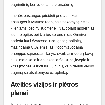
pagrindinių konkurencinių pranašumų.
Įmonės pastangos prisidėti prie aplinkos
apsaugos ir tvarumo rodo jos atsakomybę ne tik
klientams, bet ir visuomenei. Naudojant modernias
technologijas bei tvarius sprendimus, Omniva
padeda kurti švaresnę ir saugesnę aplinką,
mažindama CO2 emisijas ir optimizuodama
energijos sąnaudas. Tai yra svarbus indėlis į kovą
su klimato kaita ir aplinkos tarša, kuris įkvepia ir
kitas įmones ieškoti naujų būdų, kaip derinti verslo
augimą su atsakomybe už aplinką.
Ateities vizijos ir plėtros
planai