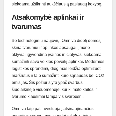
siekdama užtikrinti aukščiausią paslaugų kokybę.
Atsakomybė aplinkai ir
tvarumas
Be technologinių naujovių, Omniva didelį dėmesį
skiria tvarumui ir aplinkos apsaugai. Įmonė
aktyviai įgyvendina įvairias iniciatyvas, siekdama
sumažinti savo veiklos poveikį aplinkai. Modernios
logistikos sprendimų diegimas leidžia optimizuoti
maršrutus ir taip sumažinti kuro sąnaudas bei CO2
emisijas. Šis požiūris yra ypač svarbus
šiuolaikinėje visuomenėje, kur klimato kaitos ir
tvarumo klausimai tampa vis svarbesni.
Omniva taip pat investuoja į atsinaujinančios
energijos sprendimus, naudojant elektrinius