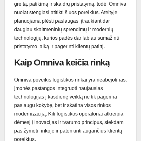
greitą, patikimą ir skaidrų pristatymą, todėl Omniva
nuolat stengiasi atitikti šiuos poreikius. Ateityje
planuojama plėsti paslaugas, įtraukiant dar
daugiau skaitmeninių sprendimų ir modernių
technologijų, kurios padės dar labiau sumažinti
pristatymo laiką ir pagerinti klientų patirtį.
Kaip Omniva keičia rinką
Omniva poveikis logistikos rinkai yra neabejotinas.
Įmonės pastangos integruoti naujausias
technologijas į kasdienę veiklą ne tik pagerina
paslaugų kokybę, bet ir skatina visos rinkos
modernizaciją. Kiti logistikos operatoriai atkreipia
dėmesį į inovacijas ir tvarumo principus, siekdami
pasižymėti rinkoje ir patenkinti augančius klientų
poreikius.