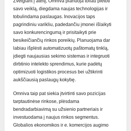
Žvelgiant į ateitį, Omniva planuoja toliau plėtoti
savo veiklą, diegdama naujas technologijas ir
tobulindama paslaugas. Inovacijos taps
pagrindiniu varikliu, padedančiu įmonei išlaikyti
savo konkurencingumą ir prisitaikyti prie
besikeičiančių rinkos poreikių. Planuojama dar
labiau išplėsti automatizuotų paštomatų tinklą,
įdiegti naujausias sekimo sistemas ir integruoti
dirbtinio intelekto sprendimus, kurie padėtų
optimizuoti logistikos procesus bei užtikrinti
aukščiausią paslaugų kokybę.
Omniva taip pat siekia įtvirtinti savo pozicijas
tarptautinėse rinkose, plėsdama
bendradarbiavimą su užsienio partneriais ir
investuodama į naujus rinkos segmentus.
Globalios ekonomikos ir e. komercijos augimo