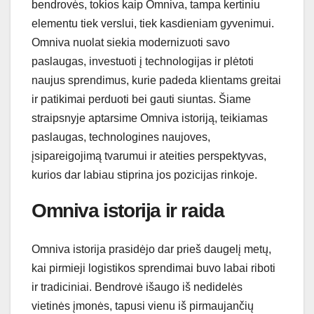
bendrovės, tokios kaip Omniva, tampa kertiniu
elementu tiek verslui, tiek kasdieniam gyvenimui.
Omniva nuolat siekia modernizuoti savo
paslaugas, investuoti į technologijas ir plėtoti
naujus sprendimus, kurie padeda klientams greitai
ir patikimai perduoti bei gauti siuntas. Šiame
straipsnyje aptarsime Omniva istoriją, teikiamas
paslaugas, technologines naujoves,
įsipareigojimą tvarumui ir ateities perspektyvas,
kurios dar labiau stiprina jos pozicijas rinkoje.
Omniva istorija ir raida
Omniva istorija prasidėjo dar prieš daugelį metų,
kai pirmieji logistikos sprendimai buvo labai riboti
ir tradiciniai. Bendrovė išaugo iš nedidelės
vietinės įmonės, tapusi vienu iš pirmaujančių