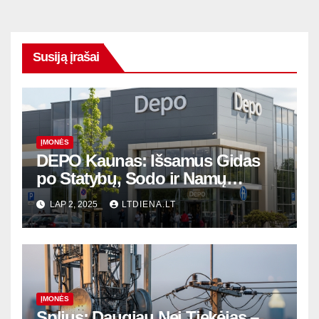
Susiją įrašai
ĮMONĖS
DEPO Kaunas: Išsamus Gidas
po Statybų, Sodo ir Namų
Pasaulį
LAP 2, 2025
LTDIENA.LT
ĮMONĖS
Splius: Daugiau Nei Tiekėjas –