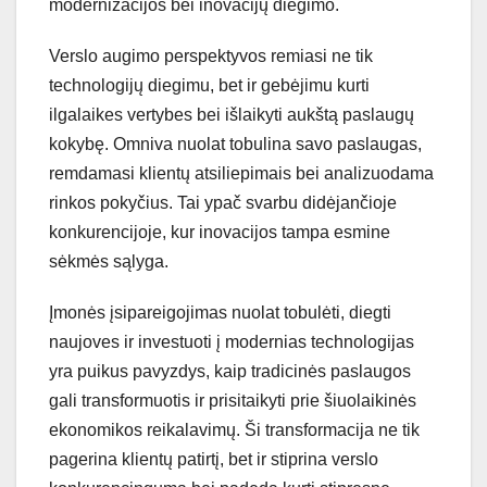
modernizacijos bei inovacijų diegimo.
Verslo augimo perspektyvos remiasi ne tik
technologijų diegimu, bet ir gebėjimu kurti
ilgalaikes vertybes bei išlaikyti aukštą paslaugų
kokybę. Omniva nuolat tobulina savo paslaugas,
remdamasi klientų atsiliepimais bei analizuodama
rinkos pokyčius. Tai ypač svarbu didėjančioje
konkurencijoje, kur inovacijos tampa esmine
sėkmės sąlyga.
Įmonės įsipareigojimas nuolat tobulėti, diegti
naujoves ir investuoti į modernias technologijas
yra puikus pavyzdys, kaip tradicinės paslaugos
gali transformuotis ir prisitaikyti prie šiuolaikinės
ekonomikos reikalavimų. Ši transformacija ne tik
pagerina klientų patirtį, bet ir stiprina verslo