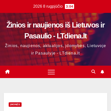
Skip
2026 8 rugpjūčio
3:04
to
content
Žinios ir naujienos iš Lietuvos ir
Pasaulio - LTdiena.lt
Žinios, naujienos, aktualijos, įdomybės, Lietuvoje
ir Pasaulyje - LTdiena.lt
ĮMONĖS