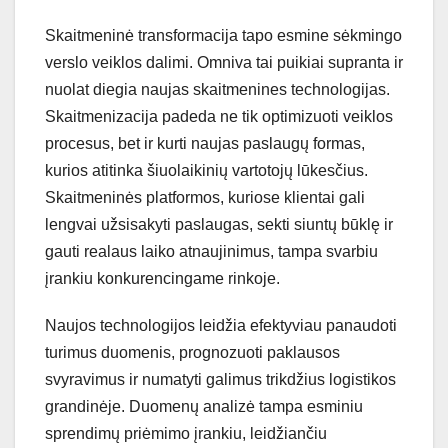
Skaitmeninė transformacija tapo esmine sėkmingo
verslo veiklos dalimi. Omniva tai puikiai supranta ir
nuolat diegia naujas skaitmenines technologijas.
Skaitmenizacija padeda ne tik optimizuoti veiklos
procesus, bet ir kurti naujas paslaugų formas,
kurios atitinka šiuolaikinių vartotojų lūkesčius.
Skaitmeninės platformos, kuriose klientai gali
lengvai užsisakyti paslaugas, sekti siuntų būklę ir
gauti realaus laiko atnaujinimus, tampa svarbiu
įrankiu konkurencingame rinkoje.
Naujos technologijos leidžia efektyviau panaudoti
turimus duomenis, prognozuoti paklausos
svyravimus ir numatyti galimus trikdžius logistikos
grandinėje. Duomenų analizė tampa esminiu
sprendimų priėmimo įrankiu, leidžiančiu