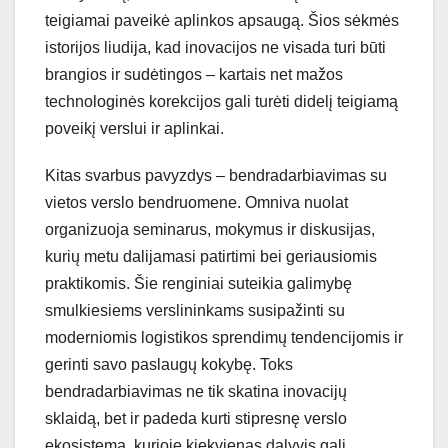
teigiamai paveikė aplinkos apsaugą. Šios sėkmės
istorijos liudija, kad inovacijos ne visada turi būti
brangios ir sudėtingos – kartais net mažos
technologinės korekcijos gali turėti didelį teigiamą
poveikį verslui ir aplinkai.
Kitas svarbus pavyzdys – bendradarbiavimas su
vietos verslo bendruomene. Omniva nuolat
organizuoja seminarus, mokymus ir diskusijas,
kurių metu dalijamasi patirtimi bei geriausiomis
praktikomis. Šie renginiai suteikia galimybę
smulkiesiems verslininkams susipažinti su
moderniomis logistikos sprendimų tendencijomis ir
gerinti savo paslaugų kokybę. Toks
bendradarbiavimas ne tik skatina inovacijų
sklaidą, bet ir padeda kurti stipresnę verslo
ekosistemą, kurioje kiekvienas dalyvis gali