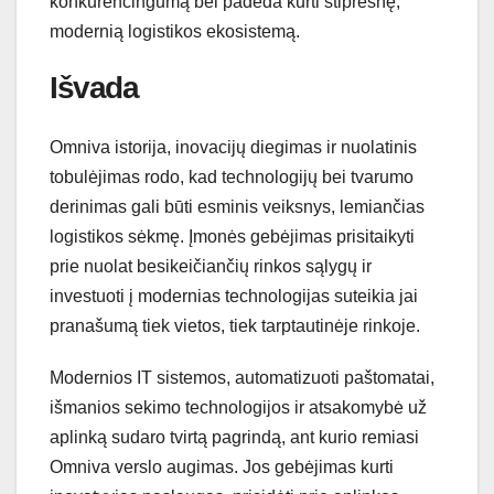
konkurencingumą bei padeda kurti stipresnę,
modernią logistikos ekosistemą.
Išvada
Omniva istorija, inovacijų diegimas ir nuolatinis
tobulėjimas rodo, kad technologijų bei tvarumo
derinimas gali būti esminis veiksnys, lemiančias
logistikos sėkmę. Įmonės gebėjimas prisitaikyti
prie nuolat besikeičiančių rinkos sąlygų ir
investuoti į modernias technologijas suteikia jai
pranašumą tiek vietos, tiek tarptautinėje rinkoje.
Modernios IT sistemos, automatizuoti paštomatai,
išmanios sekimo technologijos ir atsakomybė už
aplinką sudaro tvirtą pagrindą, ant kurio remiasi
Omniva verslo augimas. Jos gebėjimas kurti