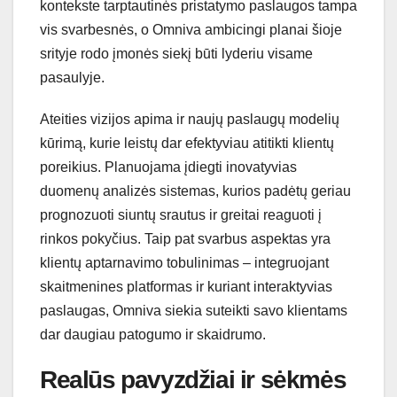
kontekste tarptautinės pristatymo paslaugos tampa
vis svarbesnės, o Omniva ambicingi planai šioje
srityje rodo įmonės siekį būti lyderiu visame
pasaulyje.
Ateities vizijos apima ir naujų paslaugų modelių
kūrimą, kurie leistų dar efektyviau atitikti klientų
poreikius. Planuojama įdiegti inovatyvias
duomenų analizės sistemas, kurios padėtų geriau
prognozuoti siuntų srautus ir greitai reaguoti į
rinkos pokyčius. Taip pat svarbus aspektas yra
klientų aptarnavimo tobulinimas – integruojant
skaitmenines platformas ir kuriant interaktyvias
paslaugas, Omniva siekia suteikti savo klientams
dar daugiau patogumo ir skaidrumo.
Realūs pavyzdžiai ir sėkmės