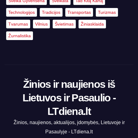
Sveika Gyvensena
Sveikata
Tad Kitą Kartą
Technologijos
Tradicijos
Transportas
Turizmas
Tvarumas
Vilnius
Švietimas
Žiniasklaida
Žurnalistika
Žinios ir naujienos iš
Lietuvos ir Pasaulio -
LTdiena.lt
Žinios, naujienos, aktualijos, įdomybės, Lietuvoje ir
Pasaulyje - LTdiena.lt