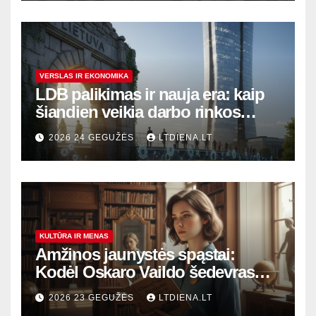
VERSLAS IR EKONOMIKA
LDB palikimas ir nauja era: kaip
šiandien veikia darbo rinkos
variklis Lietuvoje?
2026 24 GEGUŽĖS
LTDIENA.LT
KULTŪRA IR MENAS
Amžinos jaunystės spąstai:
Kodėl Oskaro Vaildo šedevras
šiandien aktualesnis nei bet
2026 23 GEGUŽĖS
LTDIENA.LT
kada?