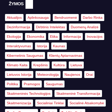
ŽYMOS
Aktualijos
Aplinkosauga
Bendruomenė
Darbo Rinka
Dezinformacija
Dirbtinis Intelektas
Duomenų Analizė
Ekologija
Ekonomika
Etika
Informacija
Inovacijos
Interaktyvumas
Istorija
Kaunas
Kibernetinis Saugumas
Klientų Aptarnavimas
Klimato Kaita
Krepšinis
Kultūra
Lietuva
Lietuvos Istorija
Meteorologija
Naujienos
Orai
Politika
Pramogos
Saugumas
Skaitmeninės Technologijos
Skaitmeninė Transformacija
Skaitmenizacija
Socialiniai Tinklai
Socialinė Atsakomybė