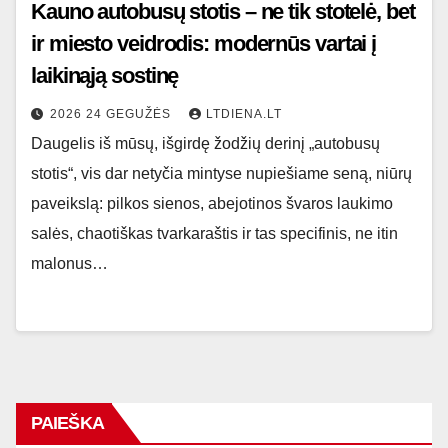
Kauno autobusų stotis – ne tik stotelė, bet
ir miesto veidrodis: modernūs vartai į
laikinąją sostinę
2026 24 GEGUŽĖS
LTDIENA.LT
Daugelis iš mūsų, išgirdę žodžių derinį „autobusų
stotis“, vis dar netyčia mintyse nupiešiame seną, niūrų
paveikslą: pilkos sienos, abejotinos švaros laukimo
salės, chaotiškas tvarkaraštis ir tas specifinis, ne itin
malonus…
PAIEŠKA