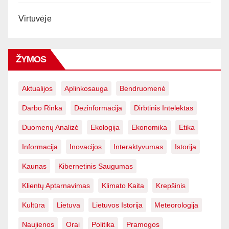
Virtuvėje
ŽYMOS
Aktualijos
Aplinkosauga
Bendruomenė
Darbo Rinka
Dezinformacija
Dirbtinis Intelektas
Duomenų Analizė
Ekologija
Ekonomika
Etika
Informacija
Inovacijos
Interaktyvumas
Istorija
Kaunas
Kibernetinis Saugumas
Klientų Aptarnavimas
Klimato Kaita
Krepšinis
Kultūra
Lietuva
Lietuvos Istorija
Meteorologija
Naujienos
Orai
Politika
Pramogos