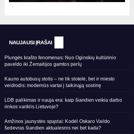
NAUJAUSI ĮRAŠAI
Plungės krašto fenomenas: Nuo Oginskių kultūrinio
paveldo iki Žemaitijos gamtos perlų
Kauno autobusų stotis – ne tik stotelė, bet ir miesto
veidrodis: modernūs vartai į laikinąją sostinę
LDB palikimas ir nauja era: kaip šiandien veikia darbo
rinkos variklis Lietuvoje?
Amžinos jaunystės spąstai: Kodėl Oskaro Vaildo
šedevras šiandien aktualesnis nei bet kada?