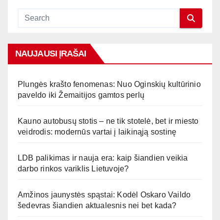
NAUJAUSI ĮRAŠAI
Plungės krašto fenomenas: Nuo Oginskių kultūrinio
paveldo iki Žemaitijos gamtos perlų
Kauno autobusų stotis – ne tik stotelė, bet ir miesto
veidrodis: modernūs vartai į laikinąją sostinę
LDB palikimas ir nauja era: kaip šiandien veikia
darbo rinkos variklis Lietuvoje?
Amžinos jaunystės spąstai: Kodėl Oskaro Vaildo
šedevras šiandien aktualesnis nei bet kada?