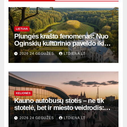
LIETUVA
Plungės krašto fenomenas: Nuo
Oginskių kultūrinio paveldo iki
Žemaitijos gamtos perlų
2026 24 GEGUŽĖS
LTDIENA.LT
KELIONĖS
Kauno autobusų stotis – ne tik
stotelė, bet ir miesto veidrodis:
modernūs vartai į laikinąją
2026 24 GEGUŽĖS
LTDIENA.LT
sostinę