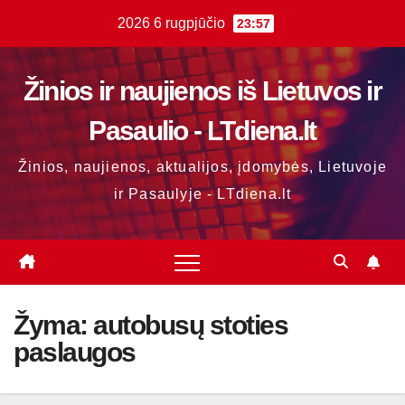
Skip
2026 6 rugpjūčio
23:57
to
content
Žinios ir naujienos iš Lietuvos ir
Pasaulio - LTdiena.lt
Žinios, naujienos, aktualijos, įdomybės, Lietuvoje
ir Pasaulyje - LTdiena.lt
Žyma:
autobusų stoties
paslaugos