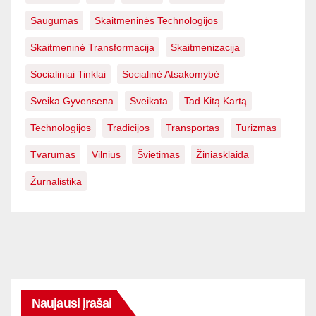
Saugumas
Skaitmeninės Technologijos
Skaitmeninė Transformacija
Skaitmenizacija
Socialiniai Tinklai
Socialinė Atsakomybė
Sveika Gyvensena
Sveikata
Tad Kitą Kartą
Technologijos
Tradicijos
Transportas
Turizmas
Tvarumas
Vilnius
Švietimas
Žiniasklaida
Žurnalistika
Naujausi įrašai