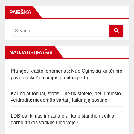
PAIEŠKA
NAUJAUSI ĮRAŠAI
Plungės krašto fenomenas: Nuo Oginskių kultūrinio
paveldo iki Žemaitijos gamtos perlų
Kauno autobusų stotis – ne tik stotelė, bet ir miesto
veidrodis: modernūs vartai į laikinąją sostinę
LDB palikimas ir nauja era: kaip šiandien veikia
darbo rinkos variklis Lietuvoje?