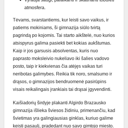
atmosfera.
Tėvams, svarstantiems, kur leisti savo vaikus, ir
patiems mokiniams, ši gimnazija siūlo tvirtą
pagrindą po kojomis. Tai starto aikštelė, nuo kurios
atsispyrus galima pasiekti bet kokias aukštumas.
Kaip ir jos garsusis absolventas, kuris nuo
paprasto moksleivio nukeliavo iki šalies vadovo
posto, taip ir kiekvienas čia atėjęs vaikas turi
neribotas galimybes. Reikia tik noro, smalsumo ir
drąsos, o gimnazijos bendruomenė pasirūpins
visais reikalingais įrankiais tai drąsai įgyvendinti.
Kaišiadorių širdyje plakanti Algirdo Brazausko
gimnazija išlieka šviesos židiniu, primenančiu, kad
švietimas yra galingiausias ginklas, kuriuo galime
keisti pasaulį, pradedant nuo savo gimtojo miesto.