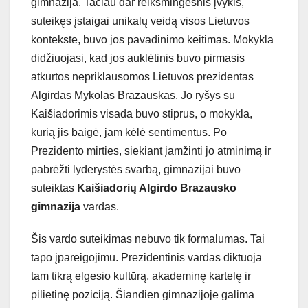
gimnazija. Tačiau dar reikšmingesnis įvykis,
suteikęs įstaigai unikalų veidą visos Lietuvos
kontekste, buvo jos pavadinimo keitimas. Mokykla
didžiuojasi, kad jos auklėtinis buvo pirmasis
atkurtos nepriklausomos Lietuvos prezidentas
Algirdas Mykolas Brazauskas. Jo ryšys su
Kaišiadorimis visada buvo stiprus, o mokykla,
kurią jis baigė, jam kėlė sentimentus. Po
Prezidento mirties, siekiant įamžinti jo atminimą ir
pabrėžti lyderystės svarbą, gimnazijai buvo
suteiktas
Kaišiadorių Algirdo Brazausko
gimnazija
vardas.
Šis vardo suteikimas nebuvo tik formalumas. Tai
tapo įpareigojimu. Prezidentinis vardas diktuoja
tam tikrą elgesio kultūrą, akademinę kartelę ir
pilietinę poziciją. Šiandien gimnazijoje galima