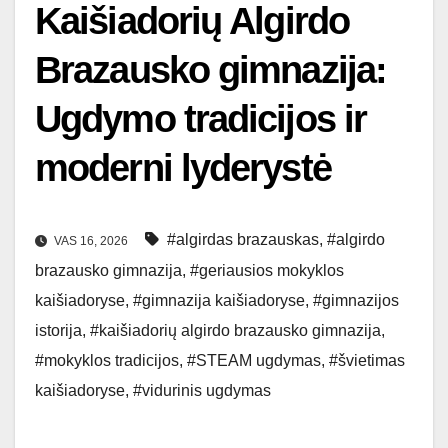
Kaišiadorių Algirdo
Brazausko gimnazija:
Ugdymo tradicijos ir
moderni lyderystė
#algirdas brazauskas
,
#algirdo
VAS 16, 2026
brazausko gimnazija
,
#geriausios mokyklos
kaišiadoryse
,
#gimnazija kaišiadoryse
,
#gimnazijos
istorija
,
#kaišiadorių algirdo brazausko gimnazija
,
#mokyklos tradicijos
,
#STEAM ugdymas
,
#švietimas
kaišiadoryse
,
#vidurinis ugdymas