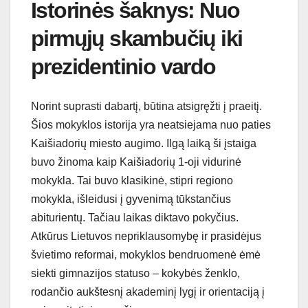
Istorinės šaknys: Nuo
pirmųjų skambučių iki
prezidentinio vardo
Norint suprasti dabartį, būtina atsigręžti į praeitį.
Šios mokyklos istorija yra neatsiejama nuo paties
Kaišiadorių miesto augimo. Ilgą laiką ši įstaiga
buvo žinoma kaip Kaišiadorių 1-oji vidurinė
mokykla. Tai buvo klasikinė, stipri regiono
mokykla, išleidusi į gyvenimą tūkstančius
abiturientų. Tačiau laikas diktavo pokyčius.
Atkūrus Lietuvos nepriklausomybę ir prasidėjus
švietimo reformai, mokyklos bendruomenė ėmė
siekti gimnazijos statuso – kokybės ženklo,
rodančio aukštesnį akademinį lygį ir orientaciją į