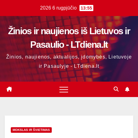
Skip
2026 6 rugpjūčio
13:55
to
content
Žinios ir naujienos iš Lietuvos ir
Pasaulio - LTdiena.lt
Žinios, naujienos, aktualijos, įdomybės, Lietuvoje
ir Pasaulyje - LTdiena.lt
MOKSLAS IR ŠVIETIMAS