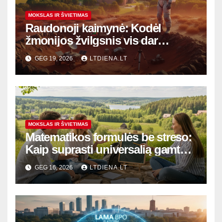
MOKSLAS IR ŠVIETIMAS
Raudonoji kaimynė: Kodėl
žmonijos žvilgsnis vis dar
krypsta į Marso dulkes?
GEG 19, 2026
LTDIENA.LT
MOKSLAS IR ŠVIETIMAS
Matematikos formulės be streso:
Kaip suprasti universalią gamtos
kalbą ir sėkmingai išlaikyti
GEG 16, 2026
LTDIENA.LT
egzaminus