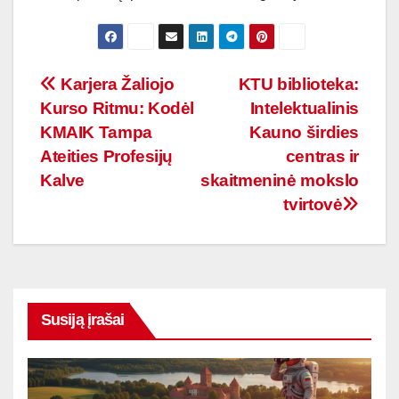
Navigacija
Karjera Žaliojo
KTU biblioteka:
Kurso Ritmu: Kodėl
Intelektualinis
tarp
KMAIK Tampa
Kauno širdies
įrašų
Ateities Profesijų
centras ir
Kalve
skaitmeninė mokslo
tvirtovė
Susiją įrašai