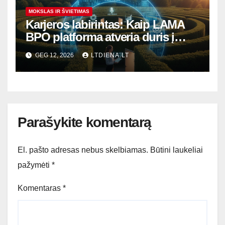
MOKSLAS IR ŠVIETIMAS
Karjeros labirintas: Kaip LAMA
BPO platforma atveria duris į
paklausiausias darbo rinkos
GEG 12, 2026
LTDIENA.LT
specialybes?
Parašykite komentarą
El. pašto adresas nebus skelbiamas.
Būtini laukeliai
pažymėti
*
Komentaras
*