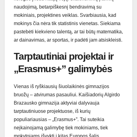
naudojimą, betarpiškesnį bendravimą su
mokiniais, projektines veiklas. Svarbiausia, kad
mokinys čia nėra tik statistinis vienetas. Siekiama
pastebėti kiekvieno talentą, ar tai būtų matematika,
ar dainavimas, ar sportas, ir padėti jam atsiskleisti.
Tarptautiniai projektai ir
„Erasmus+” galimybės
Vienas iš ryškiausių šiuolaikinės gimnazijos
bruožų – atvirumas pasauliui. Kaišiadorių Algirdo
Brazausko gimnazija aktyviai dalyvauja
tarptautiniuose projektuose, iš kurių
populiariausias – „Erasmus+”. Tai suteikia
neįkainojamą galimybę tiek mokiniams, tiek
mokytojams išvykti į kitas Europos šalis,