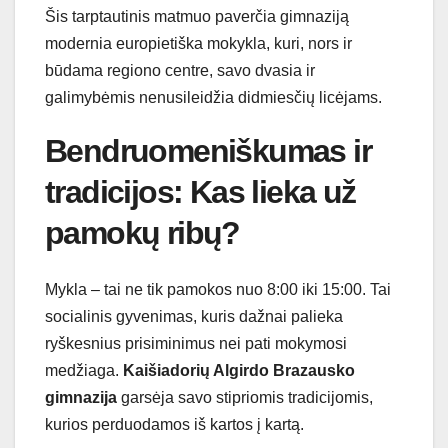
Šis tarptautinis matmuo paverčia gimnaziją
modernia europietiška mokykla, kuri, nors ir
būdama regiono centre, savo dvasia ir
galimybėmis nenusileidžia didmiesčių licėjams.
Bendruomeniškumas ir
tradicijos: Kas lieka už
pamokų ribų?
Mykla – tai ne tik pamokos nuo 8:00 iki 15:00. Tai
socialinis gyvenimas, kuris dažnai palieka
ryškesnius prisiminimus nei pati mokymosi
medžiaga.
Kaišiadorių Algirdo Brazausko
gimnazija
garsėja savo stipriomis tradicijomis,
kurios perduodamos iš kartos į kartą.