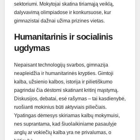
sektoriumi. Mokytojai skatina tiriamąją veiklą,
dalyvavimą olimpiadose ir konkursuose, kur
gimnazistai dažnai užima prizines vietas.
Humanitarinis ir socialinis
ugdymas
Nepaisant technologijų svarbos, gimnazija
neapleidžia ir humanitarinės krypties. Gimtoji
kalba, užsienio kalbos, istorija ir pilietiškumo
pagrindai čia dėstomi skatinant kritinį mąstymą.
Diskusijos, debatai, esė rašymas – tai kasdienybė,
ruošianti mokinius būti aktyviais piliečiais.
Ypatingas dėmesys skiriamas kalbų mokymuisi,
nes suprantama, kad šiuolaikiniame pasaulyje
anglų ar vokiečių kalba yra ne privalumas, o