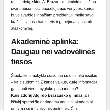
rasti erdvių, skirtų A. Brazausko atminimui, tačiau
svarbiausia – čia puoselėjamos vertybės, kurios
buvo svarbios ir pačiam prezidentui: meilė savo
kraštui, tvirtas charakteris ir gebėjimas prisiimti
atsakomybę.
Akademinė aplinka:
Daugiau nei vadovėlinės
tiesos
Šiuolaikinė mokykla susiduria su didžiuliu iššūkiu
– kaip sudominti Z kartos vaikus, kurie informaciją
gali gauti vienu mygtuko paspaudimu?
Kaišiadorių Algirdo Brazausko gimnazija
šį
iššūkį sprendžia derindama tradicinį akademinį
ugdymą su inovatyviais metodais. Čia