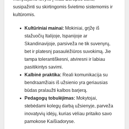
susipažinti su skirtingomis švietimo sistemomis ir
kultūromis.
Kultūriniai mainai:
Mokiniai, grįžę iš
stažuočių Italijoje, Ispanijoje ar
Skandinavijoje, parsiveža ne tik suvenyrų,
bet ir platesnį pasaulėžiūros suvokimą. Jie
tampa tolerantiškesni, atviresni ir labiau
pasitikintys savimi.
Kalbinė praktika:
Reali komunikacija su
bendraamžiais iš užsienio yra geriausias
būdas pralaužti kalbos barjerą.
Pedagogų tobulėjimas:
Mokytojai,
stebėdami kolegų darbą užsienyje, parveža
inovatyvių idėjų, kurias vėliau pritaiko savo
pamokose Kaišiadoryse.