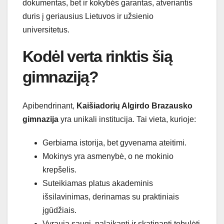
dokumentas, bet ir kokybės garantas, atveriantis
duris į geriausius Lietuvos ir užsienio
universitetus.
Kodėl verta rinktis šią
gimnaziją?
Apibendrinant,
Kaišiadorių Algirdo Brazausko
gimnazija
yra unikali institucija. Tai vieta, kurioje:
Gerbiama istorija, bet gyvenama ateitimi.
Mokinys yra asmenybė, o ne mokinio
krepšelis.
Suteikiamas platus akademinis
išsilavinimas, derinamas su praktiniais
įgūdžiais.
Vyrauja saugi, palaikanti ir skatinanti tobulėti