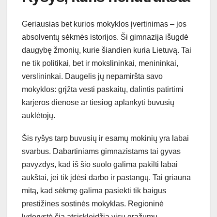
Geriausias bet kurios mokyklos įvertinimas – jos
absolventų sėkmės istorijos. Ši gimnazija išugdė
daugybę žmonių, kurie šiandien kuria Lietuvą. Tai
ne tik politikai, bet ir mokslininkai, menininkai,
verslininkai. Daugelis jų nepamiršta savo
mokyklos: grįžta vesti paskaitų, dalintis patirtimi
karjeros dienose ar tiesiog aplankyti buvusių
auklėtojų.
Šis ryšys tarp buvusių ir esamų mokinių yra labai
svarbus. Dabartiniams gimnazistams tai gyvas
pavyzdys, kad iš šio suolo galima pakilti labai
aukštai, jei tik įdėsi darbo ir pastangų. Tai griauna
mitą, kad sėkmę galima pasiekti tik baigus
prestižines sostinės mokyklas. Regioninė
lyderystė čia atsiskleidžia visu gražumu.