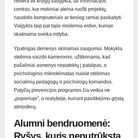
nebėra tik knygų saugykla; tai informacijos
centras, kur mokiniai ateina ruošti projektų,
naudotis kompiuteriais ar tiesiog ramiai paskaityti.
Valgykla taip pat tapo modernia erdve, kurioje
skatinama sveika mityba.
Ypatingas dėmesys skiriamas saugumui. Mokykla
stebima vaizdo kameromis, užtikrinama, kad
pašaliniai asmenys nepatektų į patalpas, o
psichologinis mikroklimatas nuolat stebimas
socialinių pedagogų ir psichologų komandos.
Patyčių prevencijos programos čia veikia ne
„popieriuje”, o realybėje, kuriant pasitikėjimu grįstą
atmosferą.
Alumni bendruomenė:
Ryšys, kuris nenutrūksta