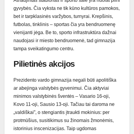
Atnaujintas stadionas ir sporto salė yra nuolat pilni
gyvybės. Čia vyksta ne tik kūno kultūros pamokos,
bet ir tarpklasinės varžybos, turnyrai. Krepšinis,
futbolas, tinklinis – sportas čia yra bendruomenę
vienijanti jėga. Be to, sporto infrastruktūra dažnai
naudojasi ir miesto bendruomenė, tad gimnazija
tampa sveikatingumo centru.
Pilietinės akcijos
Prezidento vardo gimnazija negali būti apolitiška
ar abejinga valstybės gyvenimui. Čia aktyviai
minimos valstybinės šventės – Vasario 16-oji,
Kovo 11-oji, Sausio 13-oji. Tačiau tai daroma ne
„valdiškai”, o stengiantis įtraukti mokinius: per
protmūšius, susitikimus su žinomais žmonėmis,
istorinius inscenizacijas. Taip ugdomas