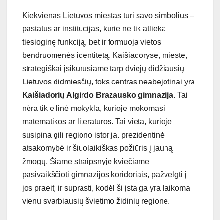
Kiekvienas Lietuvos miestas turi savo simbolius –
pastatus ar institucijas, kurie ne tik atlieka
tiesioginę funkciją, bet ir formuoja vietos
bendruomenės identitetą. Kaišiadoryse, mieste,
strategiškai įsikūrusiame tarp dviejų didžiausių
Lietuvos didmiesčių, toks centras neabejotinai yra
Kaišiadorių Algirdo Brazausko gimnazija
. Tai
nėra tik eilinė mokykla, kurioje mokomasi
matematikos ar literatūros. Tai vieta, kurioje
susipina gili regiono istorija, prezidentinė
atsakomybė ir šiuolaikiškas požiūris į jauną
žmogų. Šiame straipsnyje kviečiame
pasivaikščioti gimnazijos koridoriais, pažvelgti į
jos praeitį ir suprasti, kodėl ši įstaiga yra laikoma
vienu svarbiausių švietimo židinių regione.