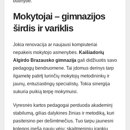
būtinybė.
Mokytojai – gimnazijos
širdis ir variklis
Jokia renovacija ar naujausi kompiuteriai
nepakeis mokytojo asmenybės.
Kaišiadorių
Algirdo Brazausko gimnazija
gali didžiuotis savo
pedagogų bendruomene. Tai įdomus derinys tarp
ilgametę patirtį turinčių mokytojų metodininkų ir
jaunų, entuziastingų specialistų. Tokia sinergija
sukuria puikią terpę mokymuisi.
Vyresnės kartos pedagogai perduoda akademinį
stabilumą, gilias dalykines žinias ir metodiką, kuri
pasiteisino per dešimtmečius. Tuo tarpu jaunesni
kolegos įneša naujų vėjų: skaitmeninių įrankių