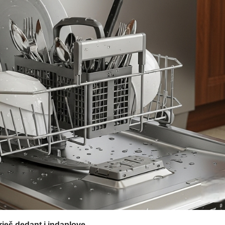
rieš dedant į indaplovę.