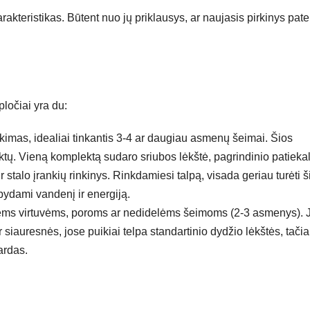
arakteristikas. Būtent nuo jų priklausys, ar naujasis pirkinys pate
ločiai yra du:
kimas, idealiai tinkantis 3-4 ar daugiau asmenų šeimai. Šios
ktų. Vieną komplektą sudaro sriubos lėkštė, pagrindinio patieka
ir stalo įrankių rinkinys. Rinkdamiesi talpą, visada geriau turėti š
upydami vandenį ir energiją.
s virtuvėms, poroms ar nedidelėms šeimoms (2-3 asmenys). 
 siauresnės, jose puikiai telpa standartinio dydžio lėkštės, tačia
ardas.