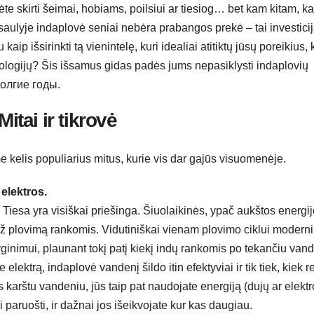
ėte skirti šeimai, hobiams, poilsiui ar tiesiog… bet kam kitam, k
ulyje indaplovė seniai nebėra prabangos prekė – tai investicij
aip išsirinkti tą vienintelę, kuri idealiai atitiktų jūsų poreikius, 
hnologijų? Šis išsamus gidas padės jums nepasiklysti indaplovių
 долгие годы.
itai ir tikrovė
me kelis populiarius mitus, kurie vis dar gajūs visuomenėje.
elektros.
. Tiesa yra visiškai priešinga. Šiuolaikinės, ypač aukštos energi
ž plovimą rankomis. Vidutiniškai vienam plovimo ciklui moderni
inimui, plaunant tokį patį kiekį indų rankomis po tekančiu vand
 elektrą, indaplovė vandenį šildo itin efektyviai ir tik tiek, kiek r
karštu vandeniu, jūs taip pat naudojate energiją (dujų ar elektr
paruošti, ir dažnai jos išeikvojate kur kas daugiau.