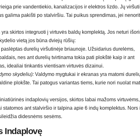
prieiga prie vandentiekio, kanalizacijos ir elektros lizdo. Jų viršut
 galima pakišti po stalviršiu. Tai puikus sprendimas, jei nenori
ra skirtos integruoti į virtuvės baldų komplektą. Jos neturi išor
ydelio vietą jos būna dviejų rūšių:
paslėptas durelių viršutinėje briaunoje. Užsidarius durelėms,
aldais, nes ant durelių tvirtinama tokia pati plokštė kaip ir ant
as, idealiai tinkantis vientisam virtuvės dizainui.
dymo skydeliu):
Valdymo mygtukai ir ekranas yra matomi dureli
dine plokšte. Tai patogus variantas tiems, kurie nori nuolat mat
niatiūrinės indaplovių versijos, skirtos labai mažoms virtuvėms
tatomos ant stalviršio ir talpina apie 6 indų komplektus. Nors i
sileidžia didesnėms sesėms.
is Indaplovę