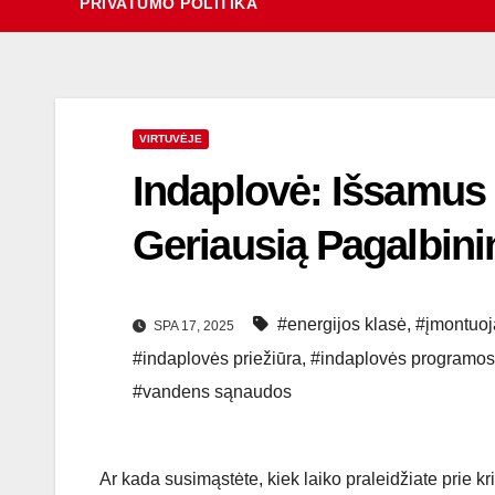
PRIVATUMO POLITIKA
VIRTUVĖJE
Indaplovė: Išsamus G
Geriausią Pagalbini
#energijos klasė
,
#įmontuoj
SPA 17, 2025
#indaplovės priežiūra
,
#indaplovės programos
#vandens sąnaudos
Ar kada susimąstėte, kiek laiko praleidžiate prie 