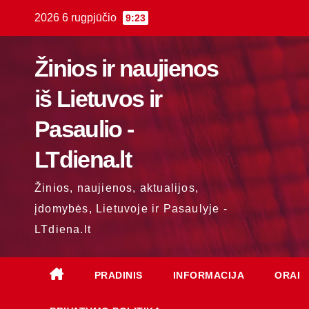
Skip
2026 6 rugpjūčio
9:23
to
content
Žinios ir naujienos
iš Lietuvos ir
Pasaulio -
LTdiena.lt
Žinios, naujienos, aktualijos,
įdomybės, Lietuvoje ir Pasaulyje -
LTdiena.lt
PRADINIS
INFORMACIJA
ORAI