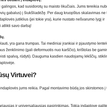
alingos, kad susidorotų su maisto likučiais. Jums tereikia nub
vių gabalus) į šiukšliadėžę. Per daug kruopštus skalavimas ne t
ndaplovės jutiklius (jei tokie yra), kurie nustato nešvarumo lygį ir
 atlikti savo darbą!
dų.
plauti, yra gana trumpas. Tai mediniai įrankiai ir pjaustymo lente
ialaus ženklinimo (gali deformuotis nuo karščio), krištolas be gami
akeisti spalvą, rūdyti). Dauguma kasdien naudojamų lėkščių, stikli
daplovėje.
ūsų Virtuvei?
 indaplovės jums reikia. Pagal montavimo būdą jos skirstomos į t
riausias ir universaliausias pasirinkimas. Tokią indaplovę galit