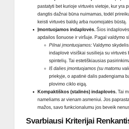
pastatyti bet kurioje virtuvės vietoje, kur yra 
dangtis dažnai būna nuimamas, todėl prireikus
keisti virtuvės baldų arba nuomojatės būstą.
Įmontuojamos indaplovės.
Šios indaplovės y
apdailos šonuose ir viršuje. Pagal valdymo sk
Pilnai įmontuojamos:
Valdymo skydelis 
indaplovė visiškai susilieja su virtuvės b
spintelių. Tai estetiškiausias pasirinkim
Iš dalies įmontuojamos (su matomu val
priekyje, o apatinė dalis padengiama bal
plovimo ciklo eigą.
Kompaktiškos (stalinės) indaplovės.
Tai mi
nameliams ar vienam asmeniui. Jos paprastai s
mažos, savo funkcionalumu jos beveik nenu
Svarbiausi Kriterijai Renkant