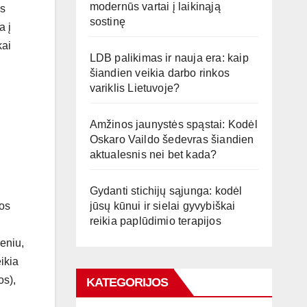
modernūs vartai į laikinąją
as
sostinę
a į
kai
LDB palikimas ir nauja era: kaip
šiandien veikia darbo rinkos
variklis Lietuvoje?
Amžinos jaunystės spąstai: Kodėl
Oskaro Vaildo šedevras šiandien
aktualesnis nei bet kada?
Gydanti stichijų sąjunga: kodėl
jos
jūsų kūnui ir sielai gyvybiškai
reikia paplūdimio terapijos
eniu,
eikia
os),
KATEGORIJOS