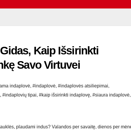
idas, Kaip Išsirinkti
nkę Savo Virtuvei
ama indaplovė
,
#indaplovė
,
#indaplovės atsiliepimai
,
,
#indaplovių tipai
,
#kaip išsirinkti indaplovę
,
#siaura indaplovė
,
kriauklės, plaudami indus? Valandos per savaitę, dienos per mėne