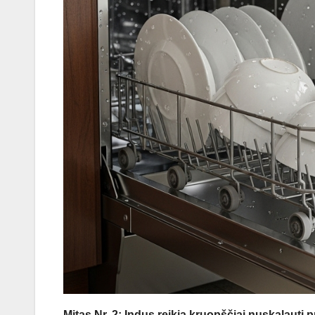
Mitas Nr. 2: Indus reikia kruopščiai nuskalauti p