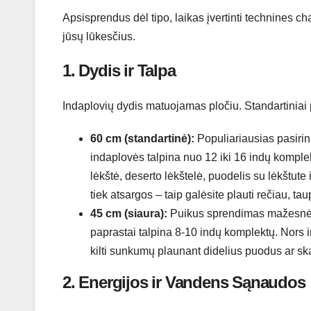
Apsisprendus dėl tipo, laikas įvertinti technines ch
jūsų lūkesčius.
1. Dydis ir Talpa
Indaplovių dydis matuojamas pločiu. Standartiniai p
60 cm (standartinė):
Populiariausias pasirin
indaplovės talpina nuo 12 iki 16 indų komple
lėkštė, deserto lėkštelė, puodelis su lėkštute 
tiek atsargos – taip galėsite plauti rečiau, ta
45 cm (siaura):
Puikus sprendimas mažesnėm
paprastai talpina 8-10 indų komplektų. Nors ir
kilti sunkumų plaunant didelius puodus ar sk
2. Energijos ir Vandens Sąnaudos