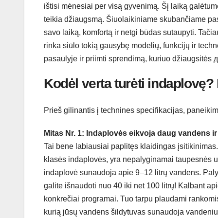
ištisi mėnesiai per visą gyvenimą. Šį laiką galėtum
teikia džiaugsmą. Šiuolaikiniame skubančiame pasa
savo laiką, komfortą ir netgi būdas sutaupyti. Tačiau k
rinka siūlo tokią gausybę modelių, funkcijų ir tec
pasaulyje ir priimti sprendimą, kuriuo džiaugsitės
Kodėl verta turėti indaplovę? M
Prieš gilinantis į technines specifikacijas, paneiki
Mitas Nr. 1: Indaplovės eikvoja daug vandens ir 
Tai bene labiausiai paplitęs klaidingas įsitikinimas
klasės indaplovės, yra nepalyginamai taupesnės u
indaplovė sunaudoja apie 9–12 litrų vandens. Palyg
galite išnaudoti nuo 40 iki net 100 litrų! Kalbant apie
konkrečiai programai. Tuo tarpu plaudami rankomis 
kurią jūsų vandens šildytuvas sunaudoja vandeniui 