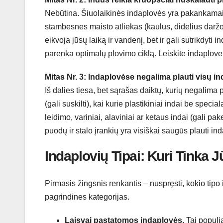
Nebūtina. Šiuolaikinės indaplovės yra pakankamai g
stambesnes maisto atliekas (kaulus, didelius daržo
eikvoja jūsų laiką ir vandenį, bet ir gali sutrikdyti i
parenka optimalų plovimo ciklą. Leiskite indaplovei
Mitas Nr. 3: Indaplovėse negalima plauti visų in
Iš dalies tiesa, bet sąrašas daiktų, kurių negalima 
(gali suskilti), kai kurie plastikiniai indai be spec
leidimo, variniai, alaviniai ar ketaus indai (gali p
puodų ir stalo įrankių yra visiškai saugūs plauti in
Indaplovių Tipai: Kuri Tinka J
Pirmasis žingsnis renkantis – nuspręsti, kokio tipo
pagrindines kategorijas.
Laisvai pastatomos indaplovės.
Tai populia