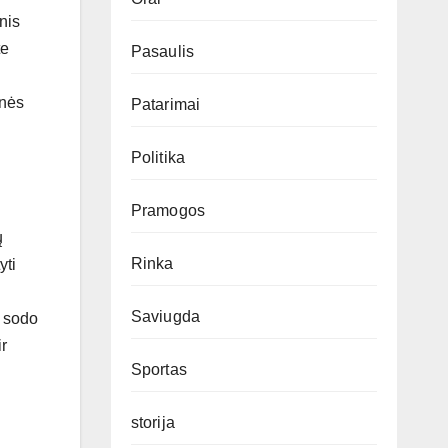
inis
te
Pasaulis
inės
Patarimai
Politika
Pramogos
ų
Rinka
yti
Saviugda
, sodo
r
Sportas
storija