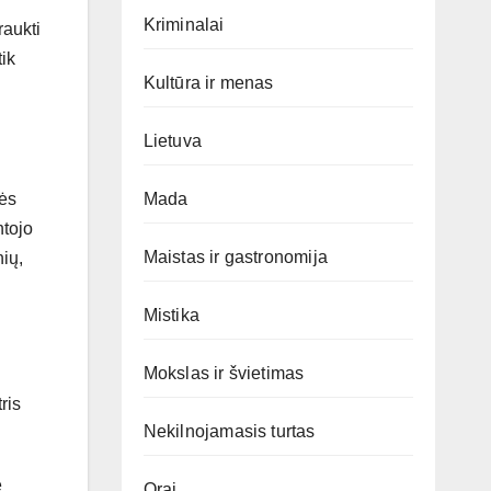
Kriminalai
raukti
ik
Kultūra ir menas
Lietuva
Mada
lės
ntojo
Maistas ir gastronomija
nių,
Mistika
Mokslas ir švietimas
ris
Nekilnojamasis turtas
e
Orai