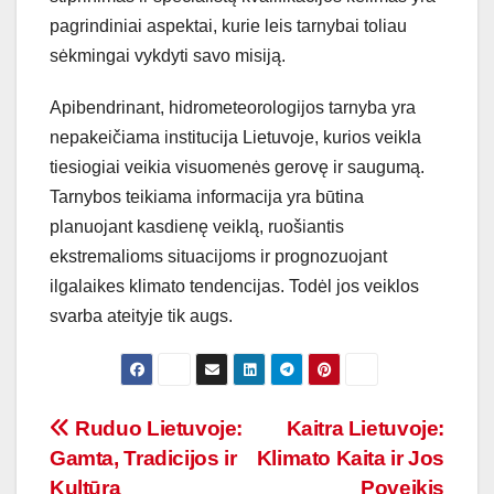
pagrindiniai aspektai, kurie leis tarnybai toliau
sėkmingai vykdyti savo misiją.
Apibendrinant, hidrometeorologijos tarnyba yra
nepakeičiama institucija Lietuvoje, kurios veikla
tiesiogiai veikia visuomenės gerovę ir saugumą.
Tarnybos teikiama informacija yra būtina
planuojant kasdienę veiklą, ruošiantis
ekstremalioms situacijoms ir prognozuojant
ilgalaikes klimato tendencijas. Todėl jos veiklos
svarba ateityje tik augs.
Navigacija
Ruduo Lietuvoje:
Kaitra Lietuvoje:
Gamta, Tradicijos ir
Klimato Kaita ir Jos
tarp
Kultūra
Poveikis