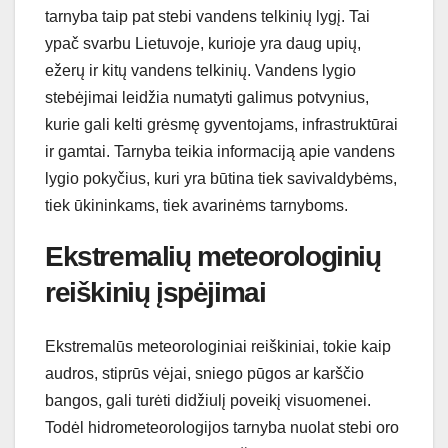
tarnyba taip pat stebi vandens telkinių lygį. Tai
ypač svarbu Lietuvoje, kurioje yra daug upių,
ežerų ir kitų vandens telkinių. Vandens lygio
stebėjimai leidžia numatyti galimus potvynius,
kurie gali kelti grėsmę gyventojams, infrastruktūrai
ir gamtai. Tarnyba teikia informaciją apie vandens
lygio pokyčius, kuri yra būtina tiek savivaldybėms,
tiek ūkininkams, tiek avarinėms tarnyboms.
Ekstremalių meteorologinių
reiškinių įspėjimai
Ekstremalūs meteorologiniai reiškiniai, tokie kaip
audros, stiprūs vėjai, sniego pūgos ar karščio
bangos, gali turėti didžiulį poveikį visuomenei.
Todėl hidrometeorologijos tarnyba nuolat stebi oro