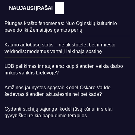
NAUJAUSI ĮRAŠAI
Plungės krašto fenomenas: Nuo Oginskių kultūrinio
paveldo iki Žemaitijos gamtos perlų
Kauno autobusų stotis – ne tik stotelė, bet ir miesto
veidrodis: modernūs vartai į laikinąją sostinę
LDB palikimas ir nauja era: kaip šiandien veikia darbo
rinkos variklis Lietuvoje?
Amžinos jaunystės spąstai: Kodėl Oskaro Vaildo
šedevras šiandien aktualesnis nei bet kada?
Gydanti stichijų sąjunga: kodėl jūsų kūnui ir sielai
gyvybiškai reikia paplūdimio terapijos