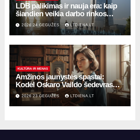
LDB palikimas ir nauja era: kaip
šiandien veikia darbo rinkos
variklis Lietuvoje?
2026 24 GEGUŽĖS
LTDIENA.LT
KULTŪRA IR MENAS
Amžinos jaunystės spąstai:
Kodėl Oskaro Vaildo šedevras
šiandien aktualesnis nei bet
2026 23 GEGUŽĖS
LTDIENA.LT
kada?