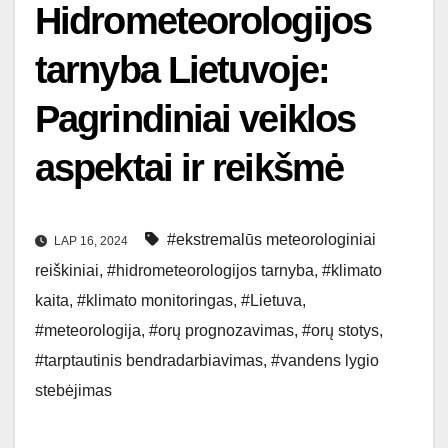
Hidrometeorologijos
tarnyba Lietuvoje:
Pagrindiniai veiklos
aspektai ir reikšmė
#ekstremalūs meteorologiniai
LAP 16, 2024
reiškiniai
,
#hidrometeorologijos tarnyba
,
#klimato
kaita
,
#klimato monitoringas
,
#Lietuva
,
#meteorologija
,
#orų prognozavimas
,
#orų stotys
,
#tarptautinis bendradarbiavimas
,
#vandens lygio
stebėjimas