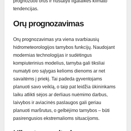
prognozuoti orus ir nustatyti ilgalaikes klimato
tendencijas.
Orų prognozavimas
Orų prognozavimas yra viena svarbiausių
hidrometeorologijos tarnybos funkcijų. Naudojant
modernias technologijas ir sudėtingus
kompiuterinius modelius, tarnyba gali tiksliai
numatyti oro sąlygas kelioms dienoms ar net
savaitėms į priekį. Tai padeda gyventojams
planuoti savo veiklą, o taip pat leidžia ūkininkams
laiku atlikti sėjos ar derliaus nuėmimo darbus,
laivybos ir aviacinės paslaugos gali geriau
planuoti maršrutus, o gelbėjimo tarnybos – būti
pasirengusios ekstremalioms situacijoms.