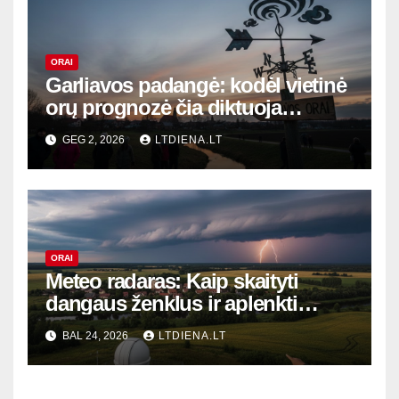
ORAI
Garliavos padangė: kodėl vietinė
orų prognozė čia diktuoja
gyvenimo ritmą?
GEG 2, 2026
LTDIENA.LT
ORAI
Meteo radaras: Kaip skaityti
dangaus ženklus ir aplenkti
audrą – profesionalų paslaptys
BAL 24, 2026
LTDIENA.LT