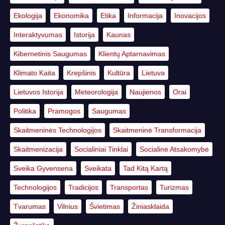
Ekologija
Ekonomika
Etika
Informacija
Inovacijos
Interaktyvumas
Istorija
Kaunas
Kibernetinis Saugumas
Klientų Aptarnavimas
Klimato Kaita
Krepšinis
Kultūra
Lietuva
Lietuvos Istorija
Meteorologija
Naujienos
Orai
Politika
Pramogos
Saugumas
Skaitmeninės Technologijos
Skaitmeninė Transformacija
Skaitmenizacija
Socialiniai Tinklai
Socialinė Atsakomybė
Sveika Gyvensena
Sveikata
Tad Kitą Kartą
Technologijos
Tradicijos
Transportas
Turizmas
Tvarumas
Vilnius
Švietimas
Žiniasklaida