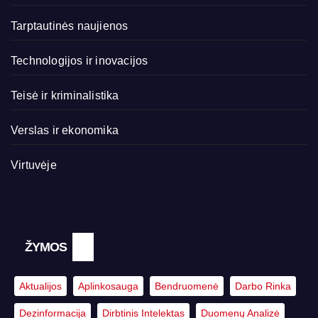
Tarptautinės naujienos
Technologijos ir inovacijos
Teisė ir kriminalistika
Verslas ir ekonomika
Virtuvėje
ŽYMOS
Aktualijos
Aplinkosauga
Bendruomenė
Darbo Rinka
Dezinformacija
Dirbtinis Intelektas
Duomenų Analizė