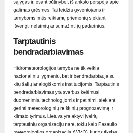
sąlygas ir, esant būtinybei, iš anksto perspėja apie
galimas grėsmes. Tai leidžia gyventojams ir
tarnyboms imtis reikiamų priemonių siekiant
išvengti nelaimių ar sumažinti jų padarinius.
Tarptautinis
bendradarbiavimas
Hidrometeorologijos tarnyba ne tik veikia
nacionaliniu lygmeniu, bet ir bendradarbiauja su
kitų šalių analogiškomis institucijomis. Tarptautinis
bendradarbiavimas yra svarbus keitimusi
duomenimis, technologijomis ir patirtimi, siekiant
gerinti meteorologinių reiškinių prognozavimą ir
klimato tyrimus. Lietuva yra aktyvi įvairių
tarptautinių organizacijų narė, tokių kaip Pasaulio
meteorologijos organizacija (WMO), kurios tikslas