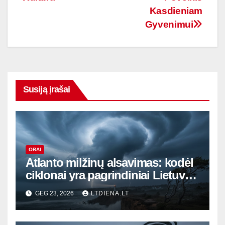
įrašų
Kasdieniam
Gyvenimui
Susiją įrašai
ORAI
Atlanto milžinų alsavimas: kodėl
ciklonai yra pagrindiniai Lietuvos
orų režisieriai
GEG 23, 2026
LTDIENA.LT