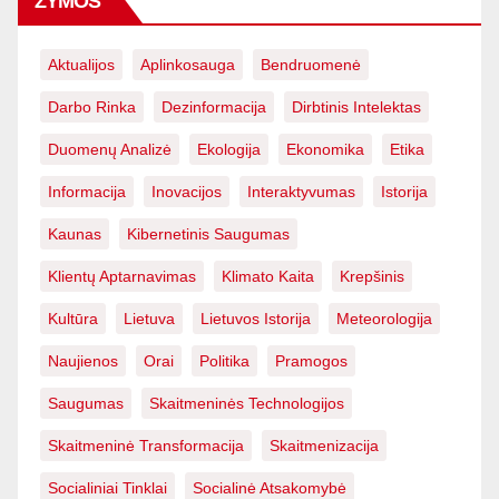
ŽYMOS
Aktualijos
Aplinkosauga
Bendruomenė
Darbo Rinka
Dezinformacija
Dirbtinis Intelektas
Duomenų Analizė
Ekologija
Ekonomika
Etika
Informacija
Inovacijos
Interaktyvumas
Istorija
Kaunas
Kibernetinis Saugumas
Klientų Aptarnavimas
Klimato Kaita
Krepšinis
Kultūra
Lietuva
Lietuvos Istorija
Meteorologija
Naujienos
Orai
Politika
Pramogos
Saugumas
Skaitmeninės Technologijos
Skaitmeninė Transformacija
Skaitmenizacija
Socialiniai Tinklai
Socialinė Atsakomybė