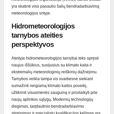
yra skatinti viso pasaulio šalių bendradarbiavimą
meteorologijos srityje.
Hidrometeorologijos
tarnybos ateities
perspektyvos
Ateityje hidrometeorologijos tarnybai teks spręsti
naujus iššūkius, susijusius su klimato kaita ir
ekstremalių meteorologinių reiškinių dažnėjimu.
Tarnybos veikla tampa vis svarbesnė siekiant
sumažinti neigiamą klimato kaitos poveikį,
užtikrinti visuomenės saugumą ir prisitaikyti prie
naujų aplinkos sąlygų. Modernių technologijų
diegimas, tarptautinio bendradarbiavimo
stiprinimas ir specialistų kvalifikacijos kėlimas yra