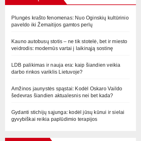
Plungės krašto fenomenas: Nuo Oginskių kultūrinio
paveldo iki Žemaitijos gamtos perlų
Kauno autobusų stotis – ne tik stotelė, bet ir miesto
veidrodis: modernūs vartai į laikinąją sostinę
LDB palikimas ir nauja era: kaip šiandien veikia
darbo rinkos variklis Lietuvoje?
Amžinos jaunystės spąstai: Kodėl Oskaro Vaildo
šedevras šiandien aktualesnis nei bet kada?
Gydanti stichijų sąjunga: kodėl jūsų kūnui ir sielai
gyvybiškai reikia paplūdimio terapijos