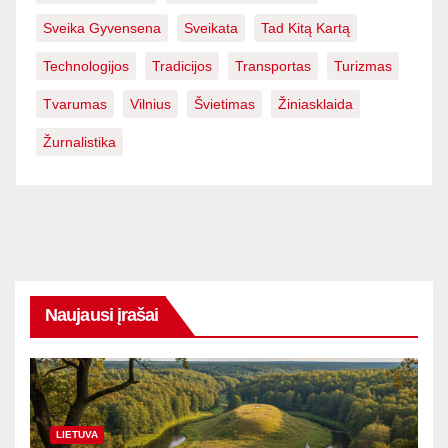
Sveika Gyvensena
Sveikata
Tad Kitą Kartą
Technologijos
Tradicijos
Transportas
Turizmas
Tvarumas
Vilnius
Švietimas
Žiniasklaida
Žurnalistika
Naujausi įrašai
LIETUVA