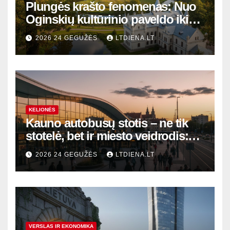
Plungės krašto fenomenas: Nuo
Oginskių kultūrinio paveldo iki
Žemaitijos gamtos perlų
2026 24 GEGUŽĖS
LTDIENA.LT
KELIONĖS
Kauno autobusų stotis – ne tik
stotelė, bet ir miesto veidrodis:
modernūs vartai į laikinąją
2026 24 GEGUŽĖS
LTDIENA.LT
sostinę
VERSLAS IR EKONOMIKA