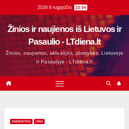
Skip
2026 8 rugpjūčio
23:54
to
content
Žinios ir naujienos iš Lietuvos ir
Pasaulio - LTdiena.lt
Žinios, naujienos, aktualijos, įdomybės, Lietuvoje
ir Pasaulyje - LTdiena.lt
ENERGETIKA
ORAI