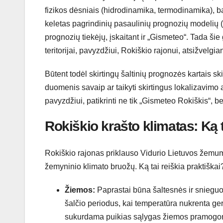
fizikos dėsniais (hidrodinamika, termodinamika), ba
keletas pagrindinių pasaulinių prognozių modeli
prognozių tiekėjų, įskaitant ir „Gismeteo“. Tada ši
teritorijai, pavyzdžiui, Rokiškio rajonui, atsižvelgia
Būtent todėl skirtingų šaltinių prognozės kartais skir
duomenis savaip ar taikyti skirtingus lokalizavimo a
pavyzdžiui, patikrinti ne tik „Gismeteo Rokiškis“, bet
Rokiškio krašto klimatas: Ką 
Rokiškio rajonas priklauso Vidurio Lietuvos žemumos
žemyninio klimato bruožų. Ką tai reiškia praktiškai
Žiemos:
Paprastai būna šaltesnės ir snieguote
šalčio periodus, kai temperatūra nukrenta ger
sukurdama puikias sąlygas žiemos pramogoms