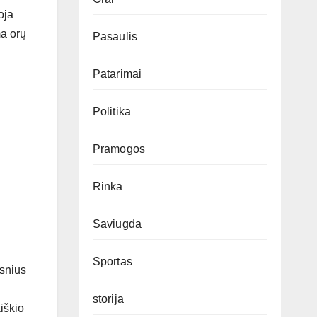
oja
a orų
Pasaulis
Patarimai
Politika
Pramogos
Rinka
Saviugda
Sportas
esnius
storija
iškio