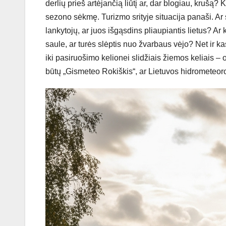
derlių prieš artėjančią liūtį ar, dar blogiau, kruš
sezono sėkmę. Turizmo srityje situacija panaši. Ar s
lankytojų, ar juos išgąsdins pliaupiantis lietus? Ar
saule, ar turės slėptis nuo žvarbaus vėjo? Net ir 
iki pasiruošimo kelionei slidžiais žiemos keliais –
būtų „Gismeteo Rokiškis“, ar Lietuvos hidrometeo