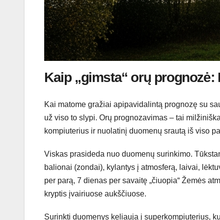
Kaip „gimsta“ orų prognozė:
Kai matome gražiai apipavidalintą prognozę su sau
už viso to slypi. Orų prognozavimas – tai milžiniš
kompiuterius ir nuolatinį duomenų srautą iš viso pa
Viskas prasideda nuo duomenų surinkimo. Tūkstanč
balionai (zondai), kylantys į atmosferą, laivai, lėk
per parą, 7 dienas per savaitę „čiuopia“ Žemės atm
kryptis įvairiuose aukščiuose.
Surinkti duomenys keliauja į superkompiuterius, ku