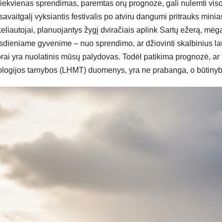
ą? Kiekvienas sprendimas, paremtas orų prognoze, gali nulemti vis
avaitgalį vyksiantis festivalis po atviru dangumi pritrauks minia
 keliautojai, planuojantys žygį dviračiais aplink Sartų ežerą, mėg
kasdieniame gyvenime – nuo sprendimo, ar džiovinti skalbinius la
 orai yra nuolatinis mūsų palydovas. Todėl patikima prognozė, ar 
rologijos tarnybos (LHMT) duomenys, yra ne prabanga, o būtinyb