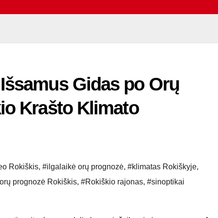
 Išsamus Gidas po Orų
io Krašto Klimato
eo Rokiškis
,
#ilgalaikė orų prognozė
,
#klimatas Rokiškyje
,
orų prognozė Rokiškis
,
#Rokiškio rajonas
,
#sinoptikai