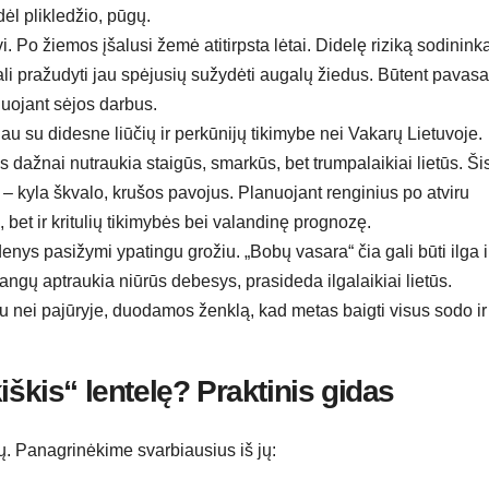
ėl plikledžio, pūgų.
. Po žiemos įšalusi žemė atitirpsta lėtai. Didelę riziką sodinink
li pražudyti jau spėjusių sužydėti augalų žiedus. Būtent pavasa
nuojant sėjos darbus.
čiau su didesne liūčių ir perkūnijų tikimybe nei Vakarų Lietuvoje.
dažnai nutraukia staigūs, smarkūs, bet trumpalaikiai lietūs. Ši
as – kyla škvalo, krušos pavojus. Planuojant renginius po atviru
 bet ir kritulių tikimybės bei valandinę prognozę.
udenys pasižymi ypatingu grožiu. „Bobų vasara“ čia gali būti ilga i
angų aptraukia niūrūs debesys, prasideda ilgalaikiai lietūs.
 nei pajūryje, duodamos ženklą, kad metas baigti visus sodo ir
iškis“ lentelę? Praktinis gidas
 Panagrinėkime svarbiausius iš jų: