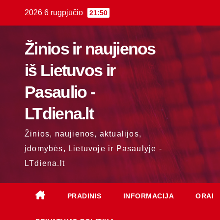
Skip
2026 6 rugpjūčio
21:50
to
content
Žinios ir naujienos
iš Lietuvos ir
Pasaulio -
LTdiena.lt
Žinios, naujienos, aktualijos,
įdomybės, Lietuvoje ir Pasaulyje -
LTdiena.lt
PRADINIS
INFORMACIJA
ORAI