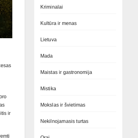
Kriminalai
Kultūra ir menas
Lietuva
Mada
cesas
Maistas ir gastronomija
Mistika
oro
das
Mokslas ir švietimas
is ir
Nekilnojamasis turtas
remti
Orai