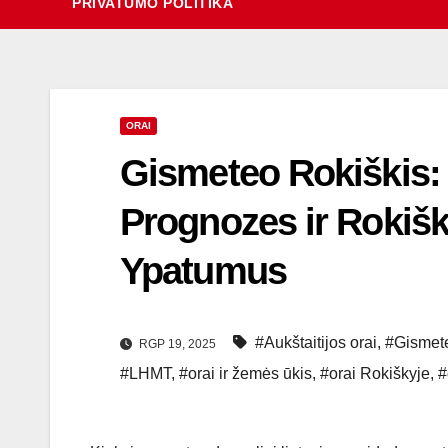
PRIVATUMO POLITIKA
ORAI
Gismeteo Rokiškis:
Prognozes ir Rokišk
Ypatumus
#Aukštaitijos orai
,
#Gismet
RGP 19, 2025
#LHMT
,
#orai ir žemės ūkis
,
#orai Rokiškyje
,
#