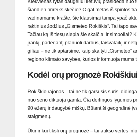
Kiekvienas rytas daugeliui lietuvių prasideda nuo to
šiandien prireiks skėčio? O gal metas iš spintos tr
vadinamame krašte, šie klausimai tampa ypač aktu
raktinius žodžius „Gismeteo Rokiškis“. Tai tapo sav
Tačiau ką iš tiesų slepia šie skaičiai ir simboliai? 
įrankį, padedantį planuoti darbus, laisvalaikį ir ne
giliau – ne tik aptarsime, kaip skaityti „Gismeteo“ a
regiono klimato savybes, kurios ir formuoja mums t
Kodėl orų prognozė Rokiškiui
Rokiškio rajonas – tai ne tik garsusis sūris, didinga
nuo seno diktuoja gamta. Čia derlingos lygumos pe
90 ežerų ir daugybė miškų. Būtent ši geografinė įvai
staigmenų.
Ūkininkui tiksli orų prognozė – tai aukso vertės inf