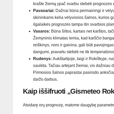
krašte žiemą ypač svarbu stebėti prognozes d
Pavasariai:
Dažnai būna permainingi ir vėlyvi
ūkininkams kelia vėlyvosios šalnos, kurios ga
ilgalaikės prognozės tampa itin svarbios pla
Vasaros:
Būna šiltos, kartais net karštos, ta
Žemyninis klimatas lemia, kad karščio bangas 
reiškinys, nors ir gaivina, gali būti pavojing
dangumi, pravartu stebėti ne tik temperatūros,
Rudenys:
Aukštaitijoje, taigi ir Rokiškyje, r
saulėta. Tačiau artėjant žiemai, vis dažniau d
Pirmosios šalnos paprastai pasirodo anksčiau
daržo darbus.
Kaip iššifruoti „Gismeteo Rok
Atsidarę orų prognozę, matome daugybę parametrų.