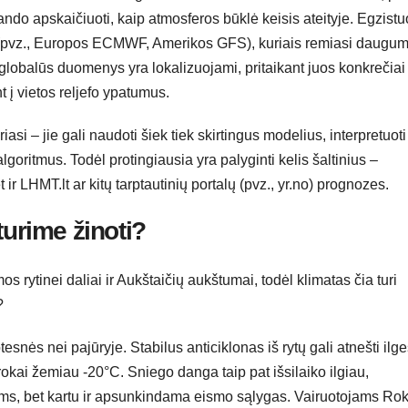
ndo apskaičiuoti, kaip atmosferos būklė keisis ateityje. Egzistu
ų (pvz., Europos ECMWF, Amerikos GFS), kuriais remiasi daugum
e globalūs duomenys yra lokalizuojami, pritaikant juos konkrečiai
nt į vietos reljefo ypatumus.
iasi – jie gali naudoti šiek tiek skirtingus modelius, interpretuoti
lgoritmus. Todėl protingiausia yra palyginti kelis šaltinius –
 ir LHMT.lt ar kitų tarptautinių portalų (pvz., yr.no) prognozes.
turime žinoti?
 rytinei daliai ir Aukštaičių aukštumai, todėl klimatas čia turi
?
snės nei pajūryje. Stabilus anticiklonas iš rytų gali atnešti ilg
okai žemiau -20°C. Sniego danga taip pat išsilaiko ilgiau,
, bet kartu ir apsunkindama eismo sąlygas. Vairuotojams Rok