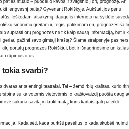
 paties ritualo – puodelio kavos ir žvilgsnio į orų prognozę. Ar
aukti lengvesnį paltą? Gyvenant Rokiškyje, Aukštaitijos perlu
alūs. Ieškodami atsakymų, daugelis interneto naršyklėje suved
otišku sinonimu greitam ir, regis, patikimam orų prognozės šaltin
Kaip suprasti orų prognozes ne tik kaip sausą informaciją, bet ir 
tgi geriau pažinti savo gimtąjį kraštą? Šiame straipsnyje pasiner
r kitų portalų prognozes Rokiškiui, bet ir išnagrinėsime unikalias
aip rūpimus orus.
 tokia svarbi?
s dvaras ar talentingi teatralai. Tai – žemdirbių kraštas, kurio rit
rsipina su kalvotomis vietovėmis, o kraštovaizdį puošia daugia
rovė sukuria savitą mikroklimatą, kuris kartais gali pateikti
ormacija. Kada sėti, kada purkšti pasėlius, o kada skubėti nuimti