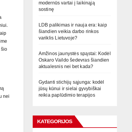
modernūs vartai į laikinąją
sostinę
a
LDB palikimas ir nauja era: kaip
iui.
šiandien veikia darbo rinkos
kaip
variklis Lietuvoje?
sime
 šio
Amžinos jaunystės spąstai: Kodėl
Oskaro Vaildo šedevras šiandien
aktualesnis nei bet kada?
Gydanti stichijų sąjunga: kodėl
mą
jūsų kūnui ir sielai gyvybiškai
reikia paplūdimio terapijos
u nei
KATEGORIJOS