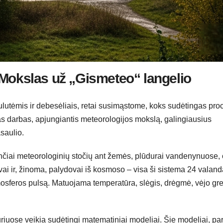
 Mokslas už „Gismeteo“ langelio
lutėmis ir debesėliais, retai susimąstome, koks sudėtingas pro
kas darbas, apjungiantis meteorologijos mokslą, galingiausius
saulio.
iai meteorologinių stočių ant žemės, plūdurai vandenynuose, 
tuvai ir, žinoma, palydovai iš kosmoso – visa ši sistema 24 valan
osferos pulsą. Matuojama temperatūra, slėgis, drėgmė, vėjo greit
riuose veikia sudėtingi matematiniai modeliai. Šie modeliai, pa