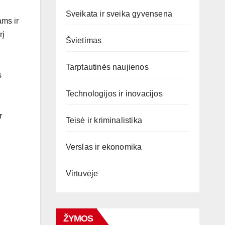
Sveikata ir sveika gyvensena
ams ir
rį
Švietimas
Tarptautinės naujienos
s
Technologijos ir inovacijos
r
Teisė ir kriminalistika
Verslas ir ekonomika
Virtuvėje
ŽYMOS