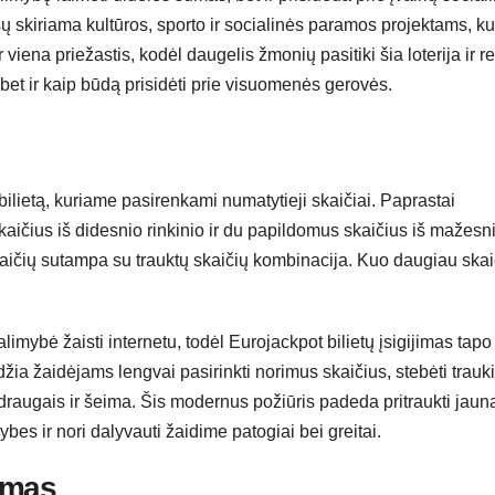
šų skiriama kultūros, sporto ir socialinės paramos projektams, ku
iena priežastis, kodėl daugelis žmonių pasitiki šia loterija ir r
 bet ir kaip būdą prisidėti prie visuomenės gerovės.
 bilietą, kuriame pasirenkami numatytieji skaičiai. Paprastai
kaičius iš didesnio rinkinio ir du papildomus skaičius iš mažesn
skaičių sutampa su trauktų skaičių kombinacija. Kuo daugiau skai
imybė žaisti internetu, todėl Eurojackpot bilietų įsigijimas tapo
idžia žaidėjams lengvai pasirinkti norimus skaičius, stebėti trau
su draugais ir šeima. Šis modernus požiūris padeda pritraukti jaun
ybes ir nori dalyvauti žaidime patogiai bei greitai.
dimas