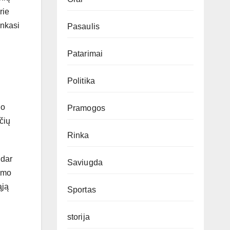
rie
enkasi
Pasaulis
Patarimai
Politika
io
Pramogos
čių
Rinka
 dar
Saviugda
kimo
ąją
Sportas
storija