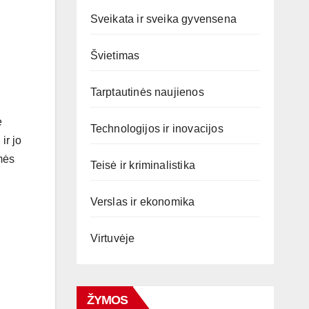
Sveikata ir sveika gyvensena
Švietimas
Tarptautinės naujienos
e
Technologijos ir inovacijos
ir jo
smės
Teisė ir kriminalistika
Verslas ir ekonomika
Virtuvėje
ŽYMOS