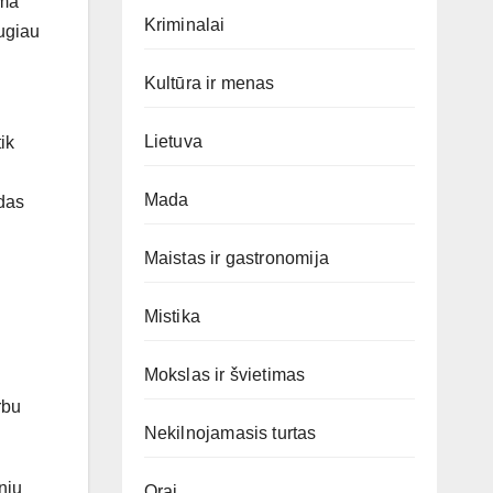
ama
Kriminalai
augiau
Kultūra ir menas
Lietuva
ik
Mada
odas
Maistas ir gastronomija
Mistika
Mokslas ir švietimas
rbu
Nekilnojamasis turtas
nių
Orai