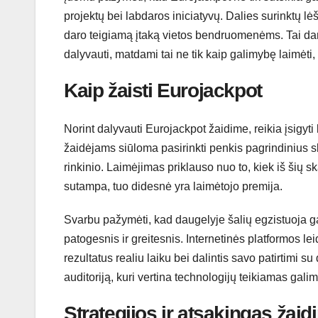
projektų bei labdaros iniciatyvų. Dalies surinktų lė
daro teigiamą įtaką vietos bendruomenėms. Tai dar v
dalyvauti, matdami tai ne tik kaip galimybę laimėti,
Kaip žaisti Eurojackpot
Norint dalyvauti Eurojackpot žaidime, reikia įsigyti
žaidėjams siūloma pasirinkti penkis pagrindinius s
rinkinio. Laimėjimas priklauso nuo to, kiek iš šių 
sutampa, tuo didesnė yra laimėtojo premija.
Svarbu pažymėti, kad daugelyje šalių egzistuoja gal
patogesnis ir greitesnis. Internetinės platformos le
rezultatus realiu laiku bei dalintis savo patirtimi 
auditoriją, kuri vertina technologijų teikiamas galim
Strategijos ir atsakingas žai