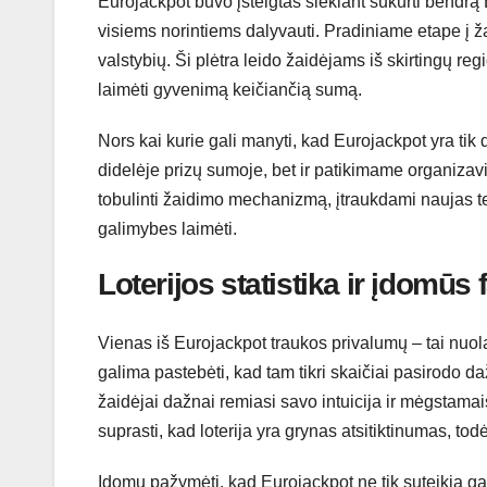
Eurojackpot buvo įsteigtas siekiant sukurti bendrą E
visiems norintiems dalyvauti. Pradiniame etape į žai
valstybių. Ši plėtra leido žaidėjams iš skirtingų re
laimėti gyvenimą keičiančią sumą.
Nors kai kurie gali manyti, kad Eurojackpot yra tik d
didelėje prizų sumoje, bet ir patikimame organizavi
tobulinti žaidimo mechanizmą, įtraukdami naujas te
galimybes laimėti.
Loterijos statistika ir įdomūs 
Vienas iš Eurojackpot traukos privalumų – tai nuola
galima pastebėti, kad tam tikri skaičiai pasirodo daž
žaidėjai dažnai remiasi savo intuicija ir mėgstamai
suprasti, kad loterija yra grynas atsitiktinumas, to
Įdomu pažymėti, kad Eurojackpot ne tik suteikia gali