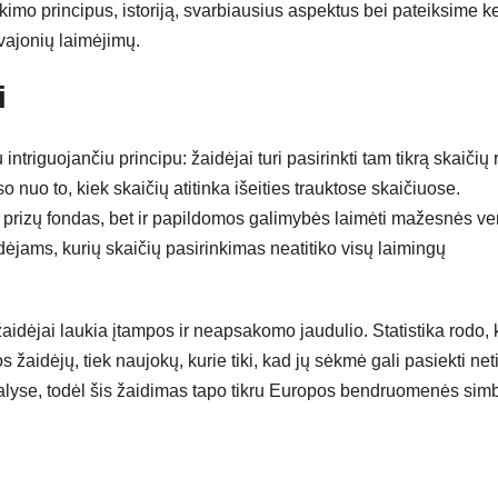
imo principus, istoriją, svarbiausius aspektus bei pateiksime k
svajonių laimėjimų.
i
triguojančiu principu: žaidėjai turi pasirinkti tam tikrą skaičių r
o nuo to, kiek skaičių atitinka išeities trauktose skaičiuose.
is prizų fondas, bet ir papildomos galimybės laimėti mažesnės ve
idėjams, kurių skaičių pasirinkimas neatitiko visų laimingų
idėjai laukia įtampos ir neapsakomo jaudulio. Statistika rodo,
s žaidėjų, tiek naujokų, kurie tiki, kad jų sėkmė gali pasiekti net
šalyse, todėl šis žaidimas tapo tikru Europos bendruomenės simb