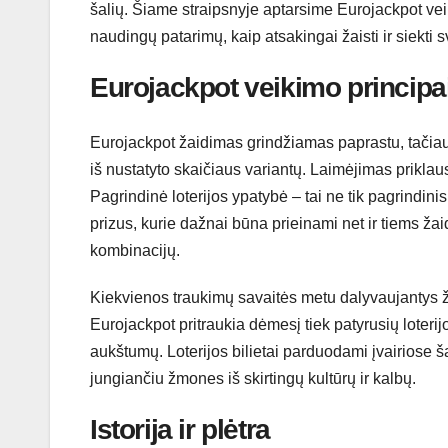
šalių. Šiame straipsnyje aptarsime Eurojackpot veik
naudingų patarimų, kaip atsakingai žaisti ir siekti 
Eurojackpot veikimo principa
Eurojackpot žaidimas grindžiamas paprastu, tačiau in
iš nustatyto skaičiaus variantų. Laimėjimas priklaus
Pagrindinė loterijos ypatybė – tai ne tik pagrindin
prizus, kurie dažnai būna prieinami net ir tiems ža
kombinacijų.
Kiekvienos traukimų savaitės metu dalyvaujantys ža
Eurojackpot pritraukia dėmesį tiek patyrusių loterijo
aukštumų. Loterijos bilietai parduodami įvairiose 
jungiančiu žmones iš skirtingų kultūrų ir kalbų.
Istorija ir plėtra