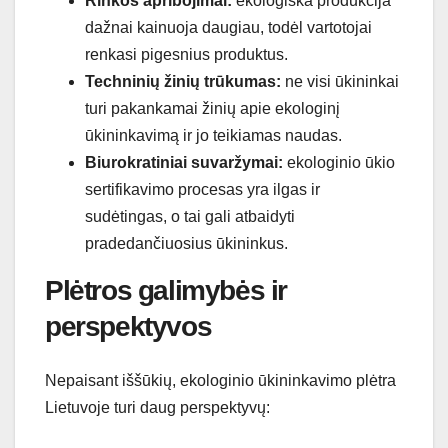
Rinkos apribojimai:
ekologiška produkcija
dažnai kainuoja daugiau, todėl vartotojai
renkasi pigesnius produktus.
Techninių žinių trūkumas:
ne visi ūkininkai
turi pakankamai žinių apie ekologinį
ūkininkavimą ir jo teikiamas naudas.
Biurokratiniai suvaržymai:
ekologinio ūkio
sertifikavimo procesas yra ilgas ir
sudėtingas, o tai gali atbaidyti
pradedančiuosius ūkininkus.
Plėtros galimybės ir
perspektyvos
Nepaisant iššūkių, ekologinio ūkininkavimo plėtra
Lietuvoje turi daug perspektyvų: