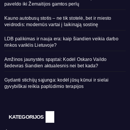
paveldo iki Žemaitijos gamtos perlų
Kauno autobusų stotis – ne tik stotelė, bet ir miesto
veidrodis: modernūs vartai į laikinąją sostinę
LDB palikimas ir nauja era: kaip šiandien veikia darbo
rinkos variklis Lietuvoje?
Amžinos jaunystės spąstai: Kodėl Oskaro Vaildo
šedevras šiandien aktualesnis nei bet kada?
Gydanti stichijų sąjunga: kodėl jūsų kūnui ir sielai
gyvybiškai reikia paplūdimio terapijos
KATEGORIJOS