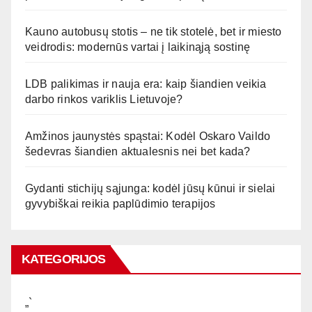
Kauno autobusų stotis – ne tik stotelė, bet ir miesto
veidrodis: modernūs vartai į laikinąją sostinę
LDB palikimas ir nauja era: kaip šiandien veikia
darbo rinkos variklis Lietuvoje?
Amžinos jaunystės spąstai: Kodėl Oskaro Vaildo
šedevras šiandien aktualesnis nei bet kada?
Gydanti stichijų sąjunga: kodėl jūsų kūnui ir sielai
gyvybiškai reikia paplūdimio terapijos
KATEGORIJOS
„`