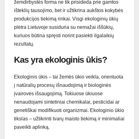
žemdirbystės forma ne tik prisideda prie gamtos
išteklių tausojimo, bet ir užtikrina aukštos kokybės
produkcijos tiekimą rinkai. Visgi ekologinių ūkių
plėtra Lietuvoje susiduria su nemažai iššūkių,
kuriuos būtina spręsti norint pasiekti ilgalaikių
rezultatų.
Kas yra ekologinis ūkis?
Ekologinis ūkis – tai žemės ūkio veikla, orientuota
į natūralių procesų išnaudojimą ir biologinės
įvairovės išsaugojimą. Tokiuose ūkiuose
nenaudojami sintetiniai chemikalai, pesticidai ar
genetiškai modifikuoti organizmai. Ekologinio ūkio
tikslas – užtikrinti tvarų maisto tiekimą ir minimaliai
paveikti aplinką.