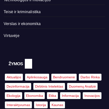
Teisė ir kriminalistika
Verslas ir ekonomika
Virtuvėje
ŽYMOS
Aktualijos
Aplinkosauga
Bendruomenė
Darbo Rinka
Dezinformacija
Dirbtinis Intelektas
Duomenų Analizė
Ekologija
Ekonomika
Etika
Informacija
Inovacijos
Interaktyvumas
Istorija
Kaunas