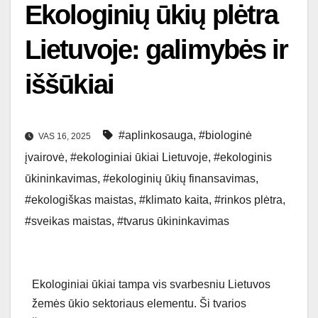
Ekologinių ūkių plėtra
Lietuvoje: galimybės ir
iššūkiai
#aplinkosauga
,
#biologinė
VAS 16, 2025
įvairovė
,
#ekologiniai ūkiai Lietuvoje
,
#ekologinis
ūkininkavimas
,
#ekologinių ūkių finansavimas
,
#ekologiškas maistas
,
#klimato kaita
,
#rinkos plėtra
,
#sveikas maistas
,
#tvarus ūkininkavimas
Ekologiniai ūkiai tampa vis svarbesniu Lietuvos
žemės ūkio sektoriaus elementu. Ši tvarios