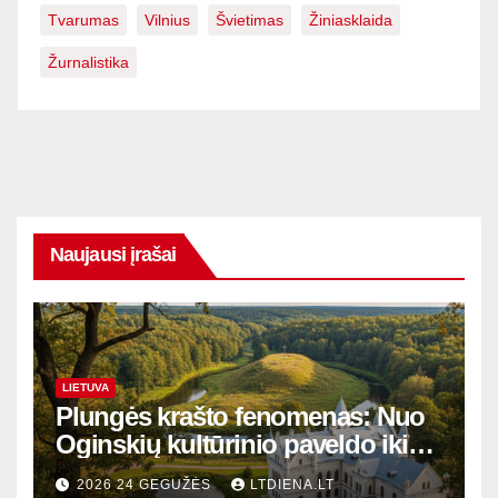
Tvarumas
Vilnius
Švietimas
Žiniasklaida
Žurnalistika
Naujausi įrašai
LIETUVA
Plungės krašto fenomenas: Nuo
Oginskių kultūrinio paveldo iki
Žemaitijos gamtos perlų
2026 24 GEGUŽĖS
LTDIENA.LT