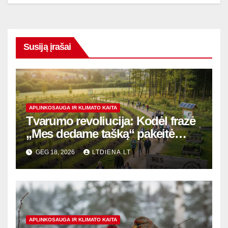
Susiją įrašai
APLINKOSAUGA IR KLIMATO KAITA
Tvarumo revoliucija: Kodėl frazė
„Mes dedame tašką“ pakeitė
Lietuvos miškus ir gyventojų
GEG 18, 2026
LTDIENA.LT
sąmonę
APLINKOSAUGA IR KLIMATO KAITA