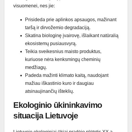
visuomenei, nes jie:
Prisideda prie aplinkos apsaugos, mažinant
taršą ir dirvožemio degradaciją.
Skatina biologinę įvairovę, išlaikant natūralią
ekosistemų pusiausvyrą.
Teikia sveikesnius maisto produktus,
kuriuose nėra kenksmingų cheminių
medžiagų.
Padeda mažinti klimato kaitą, naudojant
mažiau iškastinio kuro ir daugiau
atsinaujinančių išteklių.
Ekologinio ūkininkavimo
situacija Lietuvoje
Lietuvoje ekologiniai ūkiai pradėjo plėtotis XX a.