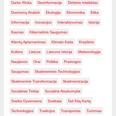
Darbo Rinka
Dezinformacija
Dirbtinis Intelektas
Duomenų Analizė
Ekologija
Ekonomika
Etika
Informacija
Inovacijos
Interaktyvumas
Istorija
Kaunas
Kibernetinis Saugumas
Klientų Aptarnavimas
Klimato Kaita
Krepšinis
Kultūra
Lietuva
Lietuvos Istorija
Meteorologija
Naujienos
Orai
Politika
Pramogos
Saugumas
Skaitmeninės Technologijos
Skaitmeninė Transformacija
Skaitmenizacija
Socialiniai Tinklai
Socialinė Atsakomybė
Sveika Gyvensena
Sveikata
Tad Kitą Kartą
Technologijos
Tradicijos
Transportas
Turizmas