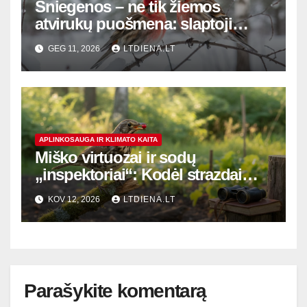
Sniegenos – ne tik žiemos
atvirukų puošmena: slaptoji
raudonkrūčių gyvenimo pusė
GEG 11, 2026
LTDIENA.LT
APLINKOSAUGA IR KLIMATO KAITA
Miško virtuozai ir sodų
„inspektoriai“: Kodėl strazdai
nusipelno išskirtinio dėmesio?
KOV 12, 2026
LTDIENA.LT
Parašykite komentarą