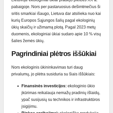
pabaigoje. Nors per pastaruosius dešimtmečius ši
sritis smarkiai išaugo, Lietuva dar atsilieka nuo kai
kurių Europos Sąjungos šalių pagal ekologinių
ūkių skaičių ir užimamą plotą. Pagal 2023 metų
duomenis, ekologiniai ūkiai sudaro apie 10 % visų
šalies žemės ūkių.
Pagrindiniai plėtros iššūkiai
Nors ekologinis ūkininkavimas turi daug
privalumų, jo plėtra susiduria su šiais iššūkiais:
Finansinės investicijos:
ekologinio ūkio
įkūrimas reikalauja nemažų pradinių išlaidų,
ypač susijusių su technikos ir infrastruktūros
įsigijimu.