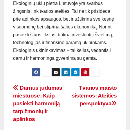
Ekologinių ūkių plėtra Lietuvoje yra svarbus
žingsnis link tvarios ateities. Tai ne tik prisideda
prie aplinkos apsaugos, bet ir užtikrina sveikesnę
visuomenę bei stiprina šalies ekonomiką. Norint
pasiekti šiuos tikslus, būtina investuoti į švietimą,
technologijas ir finansinę paramą ūkininkams.
Ekologinis ūkininkavimas – tai kelias, vedantis į
darnų ir harmoningą gyvenimą su gamta.
Navigacija
Darnus judumas
Tvarios maisto
miestuose: Kaip
sistemos: Ateities
tarp
pasiekti harmoniją
perspektyva
įrašų
tarp žmonių ir
aplinkos