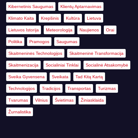
Kibernetinis Saugumas
Klientų Aptarnavimas
Klimato Kaita
Krepšinis
Kultūra
Lietuva
Lietuvos Istorija
Meteorologija
Naujienos
Orai
Politika
Pramogos
Saugumas
Skaitmeninės Technologijos
Skaitmeninė Transformacija
Skaitmenizacija
Socialiniai Tinklai
Socialinė Atsakomybė
Sveika Gyvensena
Sveikata
Tad Kitą Kartą
Technologijos
Tradicijos
Transportas
Turizmas
Tvarumas
Vilnius
Švietimas
Žiniasklaida
Žurnalistika