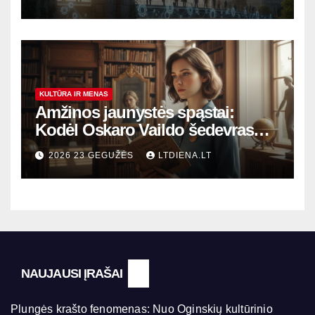
KULTŪRA IR MENAS
Amžinos jaunystės spąstai:
Kodėl Oskaro Vaildo šedevras
šiandien aktualesnis nei bet
2026 23 GEGUŽĖS
LTDIENA.LT
kada?
NAUJAUSI ĮRAŠAI
Plungės krašto fenomenas: Nuo Oginskių kultūrinio