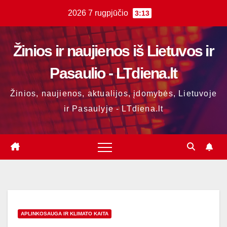
Skip
2026 7 rugpjūčio
3:13
to
content
Žinios ir naujienos iš Lietuvos ir
Pasaulio - LTdiena.lt
Žinios, naujienos, aktualijos, įdomybės, Lietuvoje
ir Pasaulyje - LTdiena.lt
APLINKOSAUGA IR KLIMATO KAITA