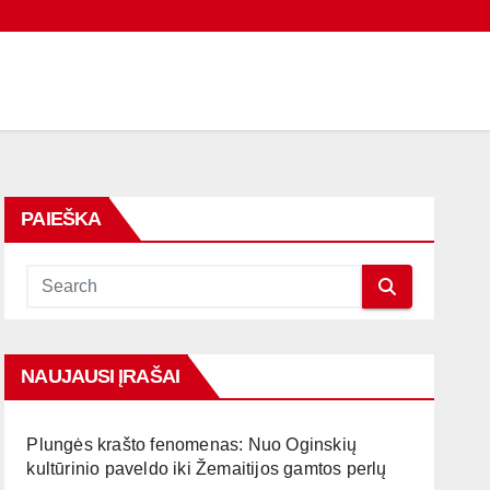
PAIEŠKA
NAUJAUSI ĮRAŠAI
Plungės krašto fenomenas: Nuo Oginskių
kultūrinio paveldo iki Žemaitijos gamtos perlų