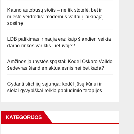
Kauno autobusų stotis – ne tik stotelė, bet ir
miesto veidrodis: modernūs vartai į laikinąją
sostinę
LDB palikimas ir nauja era: kaip šiandien veikia
darbo rinkos variklis Lietuvoje?
Amžinos jaunystės spąstai: Kodėl Oskaro Vaildo
šedevras šiandien aktualesnis nei bet kada?
Gydanti stichijų sąjunga: kodėl jūsų kūnui ir
sielai gyvybiškai reikia paplūdimio terapijos
KATEGORIJOS