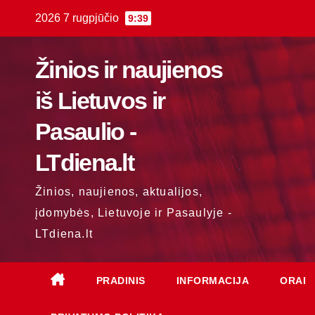
Skip
2026 7 rugpjūčio
9:39
to
content
Žinios ir naujienos
iš Lietuvos ir
Pasaulio -
LTdiena.lt
Žinios, naujienos, aktualijos,
įdomybės, Lietuvoje ir Pasaulyje -
LTdiena.lt
PRADINIS
INFORMACIJA
ORAI