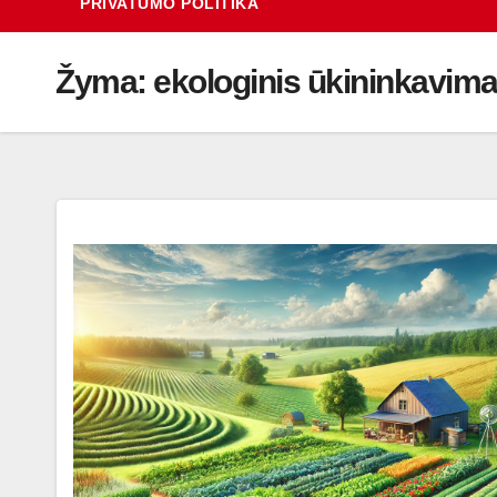
PRIVATUMO POLITIKA
Žyma:
ekologinis ūkininkavim