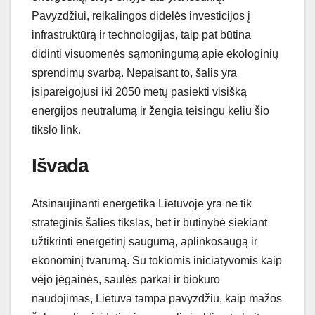
Pavyzdžiui, reikalingos didelės investicijos į
infrastruktūrą ir technologijas, taip pat būtina
didinti visuomenės sąmoningumą apie ekologinių
sprendimų svarbą. Nepaisant to, šalis yra
įsipareigojusi iki 2050 metų pasiekti visišką
energijos neutralumą ir žengia teisingu keliu šio
tikslo link.
Išvada
Atsinaujinanti energetika Lietuvoje yra ne tik
strateginis šalies tikslas, bet ir būtinybė siekiant
užtikrinti energetinį saugumą, aplinkosaugą ir
ekonominį tvarumą. Su tokiomis iniciatyvomis kaip
vėjo jėgainės, saulės parkai ir biokuro
naudojimas, Lietuva tampa pavyzdžiu, kaip mažos