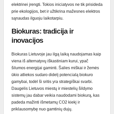
elektrinei įrengti. Tokios iniciatyvos ne tik prisideda
prie ekologijos, bet ir užtikrina mažesnes elektros
sąnaudas ilguoju laikotarpiu.
Biokuras: tradicija ir
inovacijos
Biokuras Lietuvoje jau ilgą laiką naudojamas kaip
viena iš alternatyvų iškastiniam kurui, ypač
šilumos energijai gaminti. Šalies miškai ir žemės
ūkio atliekos sudaro didelį potencialą biokuro
gamybai, todėl ši sritis yra strategiškai svarbi.
Daugelis Lietuvos miestų ir miestelių šildymo
sistemų jau dabar veikia naudodami biokurą, kas
padeda mažinti išmetamų CO2 kiekį ir
priklausomybę nuo gamtinių dujų.