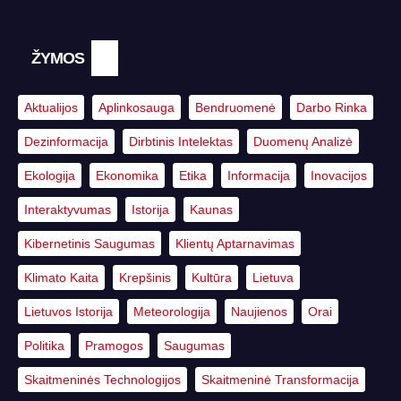
ŽYMOS
Aktualijos
Aplinkosauga
Bendruomenė
Darbo Rinka
Dezinformacija
Dirbtinis Intelektas
Duomenų Analizė
Ekologija
Ekonomika
Etika
Informacija
Inovacijos
Interaktyvumas
Istorija
Kaunas
Kibernetinis Saugumas
Klientų Aptarnavimas
Klimato Kaita
Krepšinis
Kultūra
Lietuva
Lietuvos Istorija
Meteorologija
Naujienos
Orai
Politika
Pramogos
Saugumas
Skaitmeninės Technologijos
Skaitmeninė Transformacija