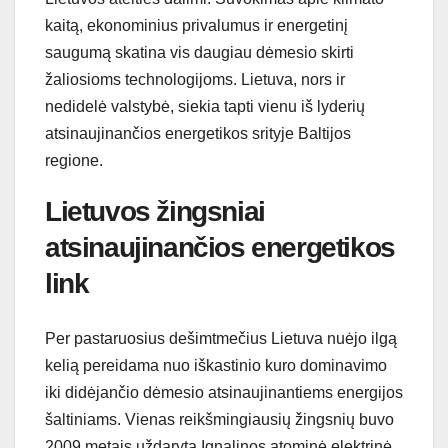
kaitą, ekonominius privalumus ir energetinį
saugumą skatina vis daugiau dėmesio skirti
žaliosioms technologijoms. Lietuva, nors ir
nedidelė valstybė, siekia tapti vienu iš lyderių
atsinaujinančios energetikos srityje Baltijos
regione.
Lietuvos žingsniai
atsinaujinančios energetikos
link
Per pastaruosius dešimtmečius Lietuva nuėjo ilgą
kelią pereidama nuo iškastinio kuro dominavimo
iki didėjančio dėmesio atsinaujinantiems energijos
šaltiniams. Vienas reikšmingiausių žingsnių buvo
2009 metais uždaryta Ignalinos atominė elektrinė,