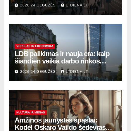
modernūs vartai į laikinąją
2026 24 GEGUŽĖS
LTDIENA.LT
sostinę
VERSLAS IR EKONOMIKA
LDB palikimas ir nauja era: kaip
šiandien veikia darbo rinkos
variklis Lietuvoje?
2026 24 GEGUŽĖS
LTDIENA.LT
KULTŪRA IR MENAS
Amžinos jaunystės spąstai:
Kodėl Oskaro Vaildo šedevras