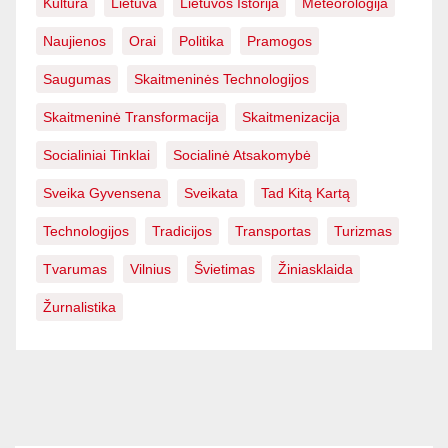
Kultūra
Lietuva
Lietuvos Istorija
Meteorologija
Naujienos
Orai
Politika
Pramogos
Saugumas
Skaitmeninės Technologijos
Skaitmeninė Transformacija
Skaitmenizacija
Socialiniai Tinklai
Socialinė Atsakomybė
Sveika Gyvensena
Sveikata
Tad Kitą Kartą
Technologijos
Tradicijos
Transportas
Turizmas
Tvarumas
Vilnius
Švietimas
Žiniasklaida
Žurnalistika