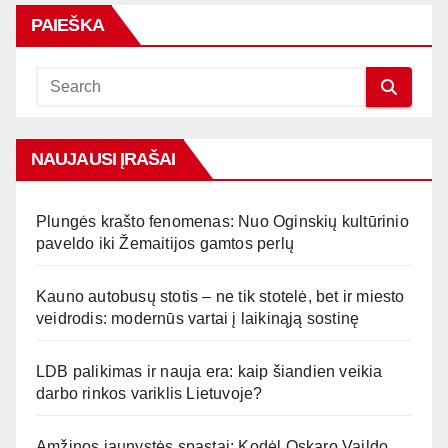
PAIEŠKA
NAUJAUSI ĮRAŠAI
Plungės krašto fenomenas: Nuo Oginskių kultūrinio
paveldo iki Žemaitijos gamtos perlų
Kauno autobusų stotis – ne tik stotelė, bet ir miesto
veidrodis: modernūs vartai į laikinąją sostinę
LDB palikimas ir nauja era: kaip šiandien veikia
darbo rinkos variklis Lietuvoje?
Amžinos jaunystės spąstai: Kodėl Oskaro Vaildo