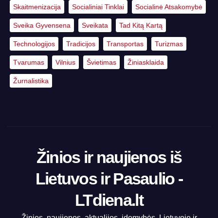
Skaitmenizacija
Socialiniai Tinklai
Socialinė Atsakomybė
Sveika Gyvensena
Sveikata
Tad Kitą Kartą
Technologijos
Tradicijos
Transportas
Turizmas
Tvarumas
Vilnius
Švietimas
Žiniasklaida
Žurnalistika
Žinios ir naujienos iš
Lietuvos ir Pasaulio -
LTdiena.lt
Žinios, naujienos, aktualijos, įdomybės, Lietuvoje ir