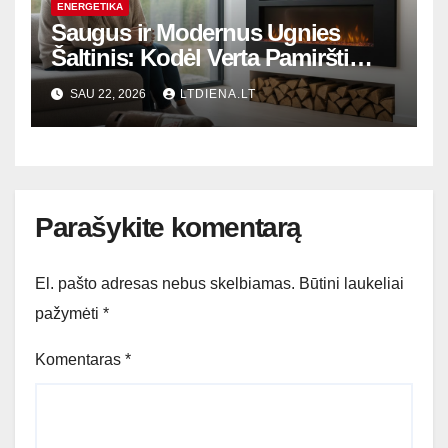
ENERGETIKA
Saugus ir Modernus Ugnies
Šaltinis: Kodėl Verta Pamiršti
Senus Dujų Balionus?
SAU 22, 2026
LTDIENA.LT
Parašykite komentarą
El. pašto adresas nebus skelbiamas.
Būtini laukeliai
pažymėti
*
Komentaras
*