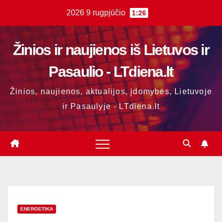
Skip
2026 9 rugpjūčio
1:26
to
content
Žinios ir naujienos iš Lietuvos ir
Pasaulio - LTdiena.lt
Žinios, naujienos, aktualijos, įdomybės, Lietuvoje
ir Pasaulyje - LTdiena.lt
ENERGETIKA