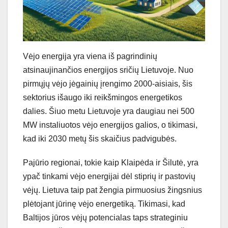
Vėjo energija yra viena iš pagrindinių
atsinaujinančios energijos sričių Lietuvoje. Nuo
pirmųjų vėjo jėgainių įrengimo 2000-aisiais, šis
sektorius išaugo iki reikšmingos energetikos
dalies. Šiuo metu Lietuvoje yra daugiau nei 500
MW instaliuotos vėjo energijos galios, o tikimasi,
kad iki 2030 metų šis skaičius padvigubės.
Pajūrio regionai, tokie kaip Klaipėda ir Šilutė, yra
ypač tinkami vėjo energijai dėl stiprių ir pastovių
vėjų. Lietuva taip pat žengia pirmuosius žingsnius
plėtojant jūrinę vėjo energetiką. Tikimasi, kad
Baltijos jūros vėjų potencialas taps strateginiu