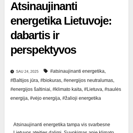
Atsinaujinanti
energetika Lietuvoje:
dabartis ir
perspektyvos
#atsinaujinanti energetika
,
SAU 24, 2025
#Baltijos jūra
,
#biokuras
,
#energijos neutralumas
,
#energijos šaltiniai
,
#klimato kaita
,
#Lietuva
,
#saulės
energija
,
#vėjo energija
,
#žalioji energetika
Atsinaujinanti energetika tampa vis svarbesne
Lietuvos ateities dalimi. Suvokimas apie klimato