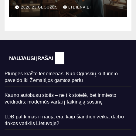
šiandien aktualesnis nei bet
2026 23 GEGUŽĖS
LTDIENA.LT
kada?
NAUJAUSI ĮRAŠAI
Plungės krašto fenomenas: Nuo Oginskių kultūrinio
paveldo iki Žemaitijos gamtos perlų
Kauno autobusų stotis – ne tik stotelė, bet ir miesto
veidrodis: modernūs vartai į laikinąją sostinę
LDB palikimas ir nauja era: kaip šiandien veikia darbo
rinkos variklis Lietuvoje?