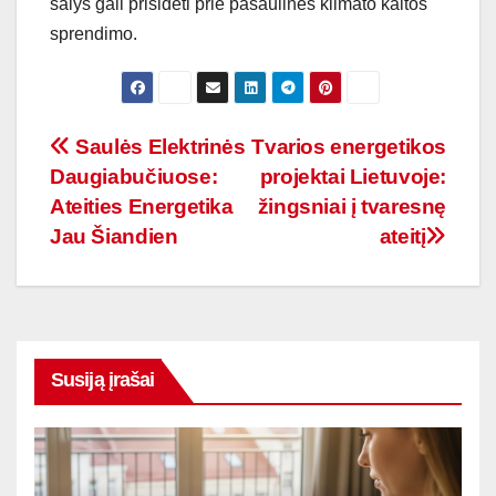
šalys gali prisidėti prie pasaulinės klimato kaitos
sprendimo.
Navigacija
Saulės Elektrinės
Tvarios energetikos
Daugiabučiuose:
projektai Lietuvoje:
tarp
Ateities Energetika
žingsniai į tvaresnę
įrašų
Jau Šiandien
ateitį
Susiją įrašai