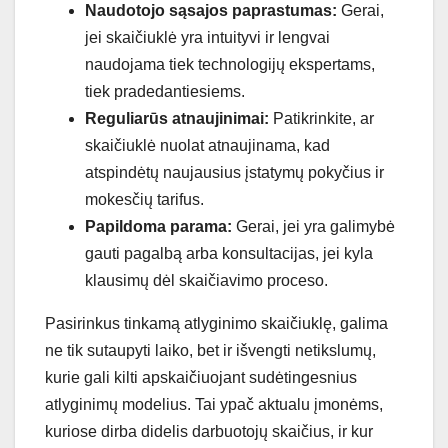
Naudotojo sąsajos paprastumas:
Gerai,
jei skaičiuklė yra intuityvi ir lengvai
naudojama tiek technologijų ekspertams,
tiek pradedantiesiems.
Reguliarūs atnaujinimai:
Patikrinkite, ar
skaičiuklė nuolat atnaujinama, kad
atspindėtų naujausius įstatymų pokyčius ir
mokesčių tarifus.
Papildoma parama:
Gerai, jei yra galimybė
gauti pagalbą arba konsultacijas, jei kyla
klausimų dėl skaičiavimo proceso.
Pasirinkus tinkamą atlyginimo skaičiuklę, galima
ne tik sutaupyti laiko, bet ir išvengti netikslumų,
kurie gali kilti apskaičiuojant sudėtingesnius
atlyginimų modelius. Tai ypač aktualu įmonėms,
kuriose dirba didelis darbuotojų skaičius, ir kur