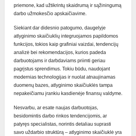
priemone, kad užtikrintų skaidrumą ir sąžiningumą
darbo užmokesčio apskaičiavime.
Siekiant dar didesnio patogumo, daugelyje
atlyginimo skaičiuklių integruojamos papildomos
funkcijos, tokios kaip grafiniai vaizdai, tendencijų
analizė bei rekomendacijos, kurios padeda
darbuotojams ir darbdaviams priimti geriau
pagrįstus sprendimus. Tokiu būdu, naudojant
modernias technologijas ir nuolat atnaujinamas
duomenų bazes, atlyginimo skaičiuklės tampa
nepakeičiamu įrankiu kasdienėje finansų valdyme.
Nesvarbu, ar esate naujas darbuotojas,
besidomintis darbo rinkos tendencijomis, ar
patyręs specialistas, norintis detaliau suprasti
savo uždarbio struktūrą – atlyginimo skaičiuklė yra