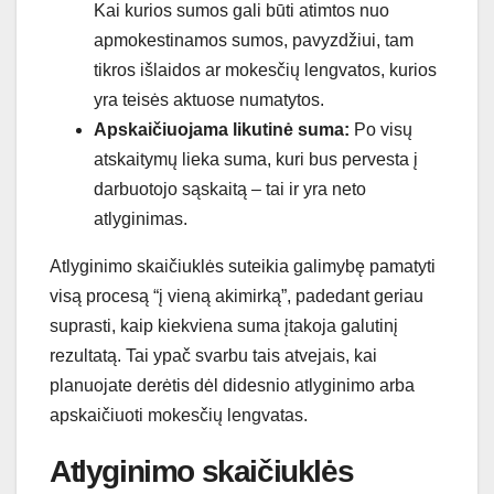
Kai kurios sumos gali būti atimtos nuo
apmokestinamos sumos, pavyzdžiui, tam
tikros išlaidos ar mokesčių lengvatos, kurios
yra teisės aktuose numatytos.
Apskaičiuojama likutinė suma:
Po visų
atskaitymų lieka suma, kuri bus pervesta į
darbuotojo sąskaitą – tai ir yra neto
atlyginimas.
Atlyginimo skaičiuklės suteikia galimybę pamatyti
visą procesą “į vieną akimirką”, padedant geriau
suprasti, kaip kiekviena suma įtakoja galutinį
rezultatą. Tai ypač svarbu tais atvejais, kai
planuojate derėtis dėl didesnio atlyginimo arba
apskaičiuoti mokesčių lengvatas.
Atlyginimo skaičiuklės