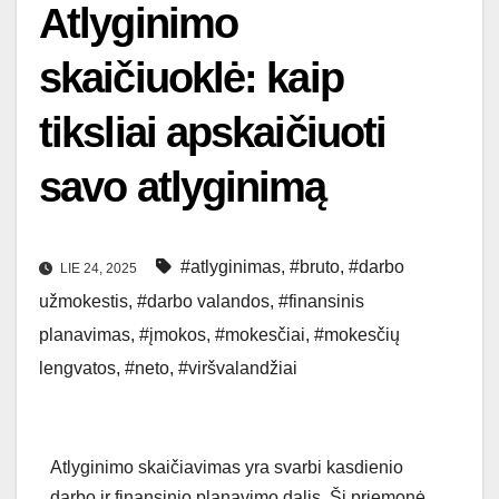
Atlyginimo
skaičiuoklė: kaip
tiksliai apskaičiuoti
savo atlyginimą
#atlyginimas
,
#bruto
,
#darbo
LIE 24, 2025
užmokestis
,
#darbo valandos
,
#finansinis
planavimas
,
#įmokos
,
#mokesčiai
,
#mokesčių
lengvatos
,
#neto
,
#viršvalandžiai
Atlyginimo skaičiavimas yra svarbi kasdienio
darbo ir finansinio planavimo dalis. Ši priemonė