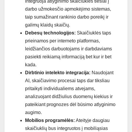
integruoja atlyginimo skaičiukles tiesiai į
darbo užmokesčio apmokėjimo sistemas,
taip sumažinant rankinio darbo poreikį ir
galimų klaidų skaičių.
Debesų technologijos:
Skaičiuklės taps
prieinamos per interneto platformas,
leidžiančios darbuotojams ir darbdaviams
pasiekti reikiamą informaciją bet kur ir bet
kada.
Dirbtinio intelekto integracija:
Naudojant
AI, skaičiavimo procesai taps dar tiksliau
pritaikyti individualiems atvejams,
analizuojant didžiulius duomenų kiekius ir
pateikiant prognozes dėl būsimo atlyginimo
augimo.
Mobilios programėlės:
Ateityje daugiau
skaičiuklių bus integruotos į mobiliąsias