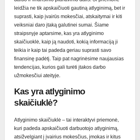
leidžia ne tik apskaičiuoti gautiną atlyginimą, bet ir
suprasti, kaip įvairūs mokesčiai, atskaitymai ir kiti
veiksniai daro įtaką galutinei sumai. Šiame
straipsnyje aptarsime, kas yra atlyginimo
skaičiuoklė, kaip ją naudoti, kokią informaciją ji
teikia ir kaip tai padeda geriau suprasti savo
finansinę padėtį. Taip pat nagrinėsime naujausias
tendencijas, kurios gali turėti įtakos darbo
užmokesčiui ateityje.
Kas yra atlyginimo
skaičiuklė?
Atlyginimo skaičiuklė – tai interaktyvi priemonė,
kuri padeda apskaičiuoti darbuotojo atlyginimą,
atsižvelgiant į įvairius mokesčius, įmokas ir kitus