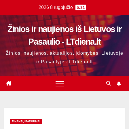
Skip
2026 8 rugpjūčio
5:31
to
content
Žinios ir naujienos iš Lietuvos ir
Pasaulio - LTdiena.lt
Žinios, naujienos, aktualijos, įdomybės, Lietuvoje
ir Pasaulyje - LTdiena.lt
FINANSŲ PATARIMAI