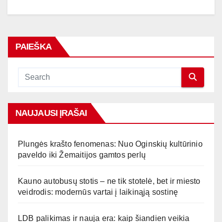
PAIEŠKA
NAUJAUSI ĮRAŠAI
Plungės krašto fenomenas: Nuo Oginskių kultūrinio
paveldo iki Žemaitijos gamtos perlų
Kauno autobusų stotis – ne tik stotelė, bet ir miesto
veidrodis: modernūs vartai į laikinąją sostinę
LDB palikimas ir nauja era: kaip šiandien veikia