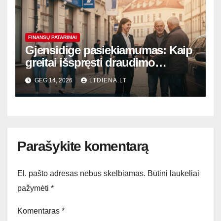
FINANSŲ PATARIMAI
Gjensidige pasiekiamumas: Kaip
greitai išspręsti draudimo
klausimus ir kur kreiptis ištikus
GEG 14, 2026
LTDIENA.LT
bėdai
Parašykite komentarą
El. pašto adresas nebus skelbiamas.
Būtini laukeliai
pažymėti
*
Komentaras
*