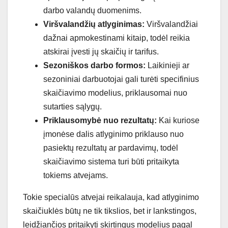
darbo valandų duomenims.
Viršvalandžių atlyginimas:
Viršvalandžiai
dažnai apmokestinami kitaip, todėl reikia
atskirai įvesti jų skaičių ir tarifus.
Sezoniškos darbo formos:
Laikinieji ar
sezoniniai darbuotojai gali turėti specifinius
skaičiavimo modelius, priklausomai nuo
sutarties sąlygų.
Priklausomybė nuo rezultatų:
Kai kuriose
įmonėse dalis atlyginimo priklauso nuo
pasiektų rezultatų ar pardavimų, todėl
skaičiavimo sistema turi būti pritaikyta
tokiems atvejams.
Tokie specialūs atvejai reikalauja, kad atlyginimo
skaičiuklės būtų ne tik tikslios, bet ir lankstingos,
leidžiančios pritaikyti skirtingus modelius pagal