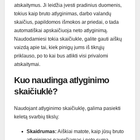
atskaitymus. Ji leidžia įvesti pradinius duomenis,
tokius kaip bruto atlyginimas, darbo valandų
skaičius, papildomos išmokos ar priedai, o tada
automatiškai apskaičiuoja neto atlyginimą.
Naudodamiesi tokia skaičiukle, galite gauti aiškų
vaizdą apie tai, kiek pinigų jums iš tikrųjų
priklauso, po to kai bus atlikti visi privalomi
atskaitymai.
Kuo naudinga atlyginimo
skaičiuklė?
Naudojant atlyginimo skaičiuklę, galima pasiekti
keletą svarbių tikslų:
Skaidrumas:
Aiškiai matote, kaip jūsų bruto
atlyginimas paverčiamas į neto sumą,