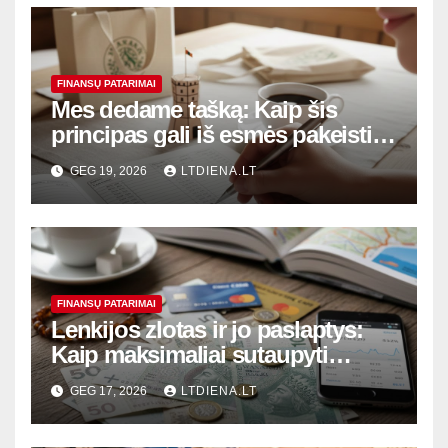
FINANSŲ PATARIMAI
Mes dedame tašką: Kaip šis
principas gali iš esmės pakeisti
jūsų finansinę realybę ir
GEG 19, 2026
LTDIENA.LT
vartojimo įpročius
FINANSŲ PATARIMAI
Lenkijos zlotas ir jo paslaptys:
Kaip maksimaliai sutaupyti
keičiant valiutą ir atsiskaitant
GEG 17, 2026
LTDIENA.LT
kortele