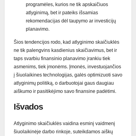
programėles, kurios ne tik apskaičiuos
atlyginimą, bet ir pateiks išsamias
rekomendacijas dėl taupymo ar investicijų
planavimo.
Šios tendencijos rodo, kad atlyginimo skaičiuklės
ne tik palengvins kasdienius skaičiavimus, bet ir
taps svarbiu finansinio planavimo įrankiu tiek
asmenims, tiek įmonėms. Įmonės, investuojančios
į šiuolaikines technologijas, galės optimizuoti savo
atlyginimų politiką, o darbuotojai gaus daugiau
aiškumo ir pasitikėjimo savo finansine padėtimi.
Išvados
Atlyginimo skaičiuklės vaidina esminį vaidmenį
šiuolaikinėje darbo rinkoje, suteikdamos aiškų