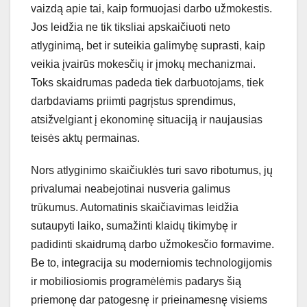
vaizdą apie tai, kaip formuojasi darbo užmokestis.
Jos leidžia ne tik tiksliai apskaičiuoti neto
atlyginimą, bet ir suteikia galimybę suprasti, kaip
veikia įvairūs mokesčių ir įmokų mechanizmai.
Toks skaidrumas padeda tiek darbuotojams, tiek
darbdaviams priimti pagrįstus sprendimus,
atsižvelgiant į ekonominę situaciją ir naujausias
teisės aktų permainas.
Nors atlyginimo skaičiuklės turi savo ribotumus, jų
privalumai neabejotinai nusveria galimus
trūkumus. Automatinis skaičiavimas leidžia
sutaupyti laiko, sumažinti klaidų tikimybę ir
padidinti skaidrumą darbo užmokesčio formavime.
Be to, integracija su moderniomis technologijomis
ir mobiliosiomis programėlėmis padarys šią
priemonę dar patogesnę ir prieinamesnę visiems