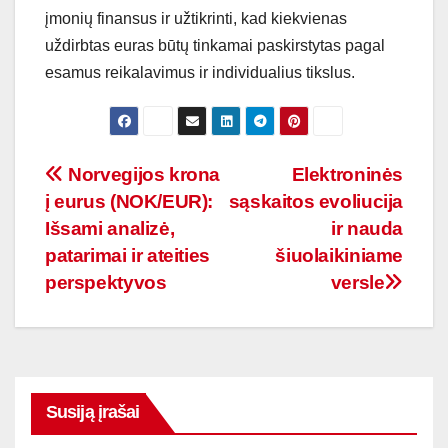
įmonių finansus ir užtikrinti, kad kiekvienas
uždirbtas euras būtų tinkamai paskirstytas pagal
esamus reikalavimus ir individualius tikslus.
Navigacija
Norvegijos krona
Elektroninės
į eurus (NOK/EUR):
sąskaitos evoliucija
tarp
Išsami analizė,
ir nauda
įrašų
patarimai ir ateities
šiuolaikiniame
perspektyvos
versle
Susiją įrašai