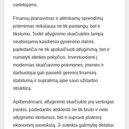
vartotojams.
Finansų planavimas ir atitinkamų sprendimų
priėmimas reikalauja ne tik pastangų, bet ir
tikslumo. Todėl atlyginimo skaičiuklės tampa
neatsiejama kasdienio gyvenimo dalimi,
padedančia ne tik apskaičiuoti atlyginimą, bet ir
numatyti ateities pokyčius. Investuodami į
modernias skaičiavimo priemones, įmonės ir
darbuotojai gali pasiekti geresnį finansinį
stabilumą ir supratimą apie savo uždarbio
struktūrą.
Apibendrinant, atlyginimo skaičiuklė yra vertingas
įrankis, padedantis atskleisti ne tik bruto ir neto
atlyginimo skirtumus, bet ir suprasti platesnį
ekonominį paveikslą. Ji suteikia galimybę detaliai