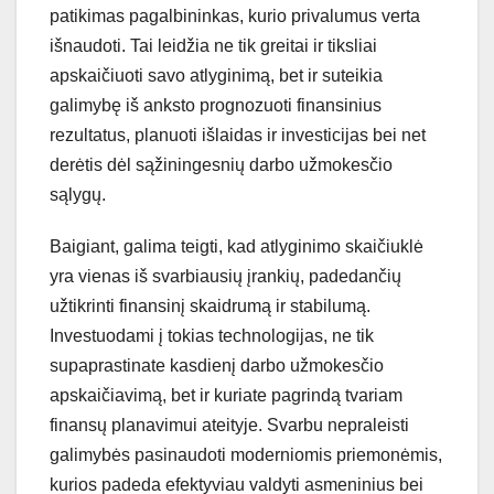
patikimas pagalbininkas, kurio privalumus verta
išnaudoti. Tai leidžia ne tik greitai ir tiksliai
apskaičiuoti savo atlyginimą, bet ir suteikia
galimybę iš anksto prognozuoti finansinius
rezultatus, planuoti išlaidas ir investicijas bei net
derėtis dėl sąžiningesnių darbo užmokesčio
sąlygų.
Baigiant, galima teigti, kad atlyginimo skaičiuklė
yra vienas iš svarbiausių įrankių, padedančių
užtikrinti finansinį skaidrumą ir stabilumą.
Investuodami į tokias technologijas, ne tik
supaprastinate kasdienį darbo užmokesčio
apskaičiavimą, bet ir kuriate pagrindą tvariam
finansų planavimui ateityje. Svarbu nepraleisti
galimybės pasinaudoti moderniomis priemonėmis,
kurios padeda efektyviau valdyti asmeninius bei