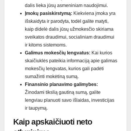
dalis lieka jūsų asmeniniam naudojimui.
Įmokų pasiskirstymą:
Kiekviena įmoka yra
išskaidyta ir parodyta, todėl galite matyti,
kaip didelė dalis jūsų užmokesčio skiriama
sveikatos draudimui, socialiniam draudimui
ir kitoms sistemoms.
Galimus mokesčių lengvatus:
Kai kurios
skaičiuklės pateikia informaciją apie galimas
mokesčių lengvatas, kurios gali padėti
sumažinti mokėtiną sumą.
Finansinio planavimo galimybes:
Žinodami tikslią gautiną sumą, galite
lengviau planuoti savo išlaidas, investicijas
ir taupymą.
Kaip apskaičiuoti neto