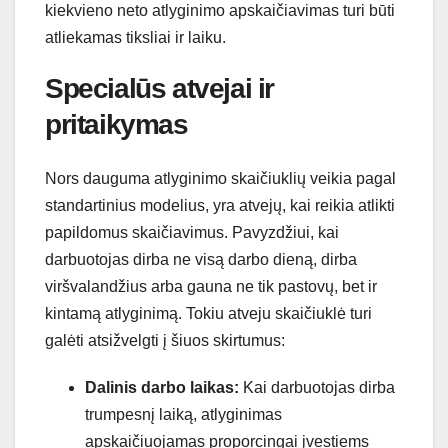
kiekvieno neto atlyginimo apskaičiavimas turi būti
atliekamas tiksliai ir laiku.
Specialūs atvejai ir
pritaikymas
Nors dauguma atlyginimo skaičiuklių veikia pagal
standartinius modelius, yra atvejų, kai reikia atlikti
papildomus skaičiavimus. Pavyzdžiui, kai
darbuotojas dirba ne visą darbo dieną, dirba
viršvalandžius arba gauna ne tik pastovų, bet ir
kintamą atlyginimą. Tokiu atveju skaičiuklė turi
galėti atsižvelgti į šiuos skirtumus:
Dalinis darbo laikas:
Kai darbuotojas dirba
trumpesnį laiką, atlyginimas
apskaičiuojamas proporcingai įvestiems