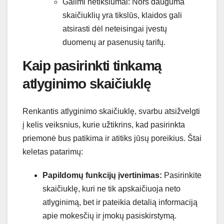
Galimi netikslumai: Nors dauguma
skaičiuklių yra tikslūs, klaidos gali
atsirasti dėl neteisingai įvestų
duomenų ar pasenusių tarifų.
Kaip pasirinkti tinkamą
atlyginimo skaičiuklę
Renkantis atlyginimo skaičiuklę, svarbu atsižvelgti
į kelis veiksnius, kurie užtikrins, kad pasirinkta
priemonė bus patikima ir atitiks jūsų poreikius. Štai
keletas patarimų:
Papildomų funkcijų įvertinimas:
Pasirinkite
skaičiuklę, kuri ne tik apskaičiuoja neto
atlyginimą, bet ir pateikia detalią informaciją
apie mokesčių ir įmokų pasiskirstymą.