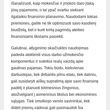
išanalizuoti, kaip mokesčiai ir įmokos daro įtaką
jūsų pajamoms, o tai ypač svarbu siekiant
ilgalaikio finansinio planavimo. Naudodami tokias
priemones, galite ne tik optimizuoti savo kasdienį
biudžetą, bet ir kurti tvirtą pagrindą ateities
finansiniams tikslams pasiekti.
Galutinai, atlyginimo skaičiuklės naudojimas
padeda atskleisti visus darbo užmokesčio
komponentus ir suteikia realų vaizdą apie
gautinas pajamas. Tokiu būdu, kiekvienas
darbuotojas, tiek dirbantis pilnu etatu, tiek daliniu,
gali susidaryti aiškų supratimą apie savo finansinę
padėtį ir planuoti tolimesnius žingsnius,
atsižvelgiant į asmeninius tikslus bei ekonomines
sąlygas. Tiek smulkiojo verslo savininkai, tiek
dideli įmonių vadovai gali pasinaudoti šia