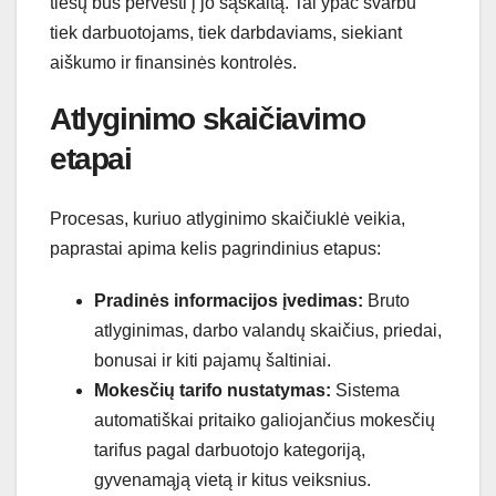
tiesų bus pervesti į jo sąskaitą. Tai ypač svarbu
tiek darbuotojams, tiek darbdaviams, siekiant
aiškumo ir finansinės kontrolės.
Atlyginimo skaičiavimo
etapai
Procesas, kuriuo atlyginimo skaičiuklė veikia,
paprastai apima kelis pagrindinius etapus:
Pradinės informacijos įvedimas:
Bruto
atlyginimas, darbo valandų skaičius, priedai,
bonusai ir kiti pajamų šaltiniai.
Mokesčių tarifo nustatymas:
Sistema
automatiškai pritaiko galiojančius mokesčių
tarifus pagal darbuotojo kategoriją,
gyvenamąją vietą ir kitus veiksnius.