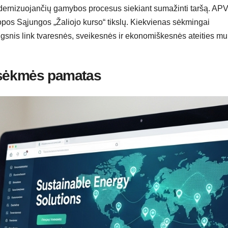
odernizuojančių gamybos procesus siekiant sumažinti taršą. AP
opos Sąjungos „Žaliojo kurso“ tikslų. Kiekvienas sėkmingai
ingsnis link tvaresnės, sveikesnės ir ekonomiškesnės ateities m
 sėkmės pamatas