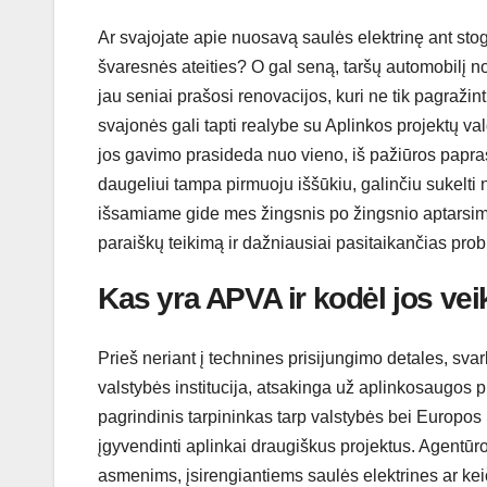
Ar svajojate apie nuosavą saulės elektrinę ant stogo
švaresnės ateities? O gal seną, taršų automobilį 
jau seniai prašosi renovacijos, kuri ne tik pagražin
svajonės gali tapti realybe su Aplinkos projektų v
jos gavimo prasideda nuo vieno, iš pažiūros papras
daugeliui tampa pirmuoju iššūkiu, galinčiu sukelti 
išsamiame gide mes žingsnis po žingsnio aptarsime 
paraiškų teikimą ir dažniausiai pasitaikančias prob
Kas yra APVA ir kodėl jos vei
Prieš neriant į technines prisijungimo detales, svar
valstybės institucija, atsakinga už aplinkosaugos pr
pagrindinis tarpininkas tarp valstybės bei Europos 
įgyvendinti aplinkai draugiškus projektus. Agentūro
asmenims, įsirengiantiems saulės elektrines ar keič