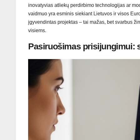
inovatyvias atliekų perdirbimo technologijas ar m
vaidmuo yra esminis siekiant Lietuvos ir visos Eur
įgyvendintas projektas – tai mažas, bet svarbus ž
visiems.
Pasiruošimas prisijungimui: