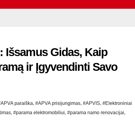
: Išsamus Gidas, Kaip
amą ir Įgyvendinti Savo
#APVA paraiška
,
#APVA prisijungimas
,
#APVIS
,
#Elektroniniai
itimas
,
#parama elektromobiliui
,
#parama namo renovacijai
,