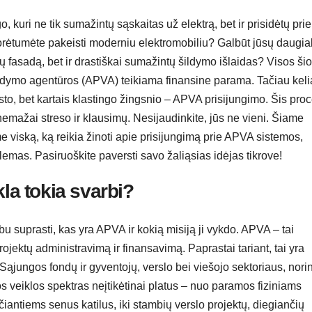
, kuri ne tik sumažintų sąskaitas už elektrą, bet ir prisidėtų prie
norėtumėte pakeisti moderniu elektromobiliu? Galbūt jūsų daugia
tų fasadą, bet ir drastiškai sumažintų šildymo išlaidas? Visos ši
aldymo agentūros (APVA) teikiama finansine parama. Tačiau kelia
to, bet kartais klastingo žingsnio – APVA prisijungimo. Šis pro
nemažai streso ir klausimų. Nesijaudinkite, jūs ne vieni. Šiame
viską, ką reikia žinoti apie prisijungimą prie APVA sistemos,
lemas. Pasiruoškite paversti savo žaliąsias idėjas tikrove!
kla tokia svarbi?
bu suprasti, kas yra APVA ir kokią misiją ji vykdo. APVA – tai
ojektų administravimą ir finansavimą. Paprastai tariant, tai yra
Sąjungos fondų ir gyventojų, verslo bei viešojo sektoriaus, nori
s veiklos spektras neįtikėtinai platus – nuo paramos fiziniams
iantiems senus katilus, iki stambių verslo projektų, diegiančių