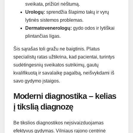
sveikata, prižiūri nėštumą.
Urologų:
sprendžia šlapimo takų ir vyrų
lytinės sistemos problemas.
Dermatovenerologų:
gydo odos ir lytiškai
plintančias ligas.
Šis sąrašas toli gražu ne baigtinis. Platus
specialistų ratas užtikrina, kad pacientai, turintys
sudėtingesnių sveikatos sutrikimų, gautų
kvalifikuotą ir savalaikę pagalbą, neišvykdami iš
savo gydymo įstaigos.
Moderni diagnostika – kelias
į tikslią diagnozę
Be tikslios diagnostikos neįsivaizduojamas
efektyvus gydymas. Vilniaus rajono centrinė