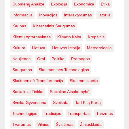
Duomenų Analizė
Ekologija
Ekonomika
Etika
Informacija
Inovacijos
Interaktyvumas
Istorija
Kaunas
Kibernetinis Saugumas
Klientų Aptarnavimas
Klimato Kaita
Krepšinis
Kultūra
Lietuva
Lietuvos Istorija
Meteorologija
Naujienos
Orai
Politika
Pramogos
Saugumas
Skaitmeninės Technologijos
Skaitmeninė Transformacija
Skaitmenizacija
Socialiniai Tinklai
Socialinė Atsakomybė
Sveika Gyvensena
Sveikata
Tad Kitą Kartą
Technologijos
Tradicijos
Transportas
Turizmas
Tvarumas
Vilnius
Švietimas
Žiniasklaida