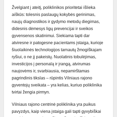
Žvelgiant į ateitį, poliklinikos prioritetai išlieka
aiškūs: tolesnis paslaugų kokybės gerinimas,
naujų diagnostikos ir gydymo metodų diegimas,
didesnis dėmesys ligų prevencijai ir sveikos
gyvensenos skatinimui. Siekiama tapti dar
atviresne ir patogesne pacientams įstaiga, kurioje
šiuolaikinės technologijos tarnautų žmogiškajam
ryšiui, o ne jį pakeistų. Nuolatinis tobulėjimas,
investicijos į personalą ir įrangą, atvirumas
naujovėms ir, svarbiausia, nepamirštamas
pagrindinis tikslas – rūpintis Vilniaus rajono
gyventojų sveikata – yra kelias, kuriuo poliklinika
tvirtai žengia pirmyn.
Vilniaus rajono centrinė poliklinika yra puikus
pavyzdys, kaip viena įstaiga gali tapti gyvybiškai