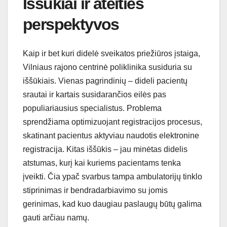
Iššūkiai ir ateities
perspektyvos
Kaip ir bet kuri didelė sveikatos priežiūros įstaiga,
Vilniaus rajono centrinė poliklinika susiduria su
iššūkiais. Vienas pagrindinių – dideli pacientų
srautai ir kartais susidarančios eilės pas
populiariausius specialistus. Problema
sprendžiama optimizuojant registracijos procesus,
skatinant pacientus aktyviau naudotis elektronine
registracija. Kitas iššūkis – jau minėtas didelis
atstumas, kurį kai kuriems pacientams tenka
įveikti. Čia ypač svarbus tampa ambulatorijų tinklo
stiprinimas ir bendradarbiavimo su jomis
gerinimas, kad kuo daugiau paslaugų būtų galima
gauti arčiau namų.