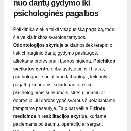
nuo dantų gydymo iki
psichologinės pagalbos
Poliklinika siekia teikti visapusišką pagalbą, todėl
čia veikia ir kitos svarbios tarnybos.
Odontologijos skyriuje
teikiamos tiek terapinio,
tiek chirurginio dantų gydymo paslaugos,
atliekama profesionali burnos higiena.
Psichikos
sveikatos centre
dirba gydytojai psichiatrai,
psichologai ir socialiniai darbuotojai, teikiantys
pagalbą žmonėms, susiduriantiems su
psichologiniais sunkumais, stresu, nerimu ar
depresija. Jų darbas ypač svarbus šiuolaikiniame
įtemptame pasaulyje. Taip pat veikia
Fizinės
medicinos ir reabilitacijos skyrius
, kuriame
pacientams po traumų, operacijų ar sergant