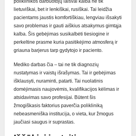
poliklinikos darbuotojų laisvai kalba ne tik
lietuviškai, bet ir lenkiškai, rusiškai. Tai leidžia
pacientams jaustis komfortiškiau, lengviau išsakyti
savo problemas ir gauti aiškius atsakymus gimtąja
kalba. Šis gebėjimas susikalbėti tiesiogine ir
perkeltine prasme kuria pasitikėjimo atmosferą ir
griauna barjerus tarp gydytojo ir paciento.
Mediko darbas čia – tai ne tik diagnozių
nustatymas ir vaistų išrašymas. Tai ir gebėjimas
išklausyti, nuraminti, patarti. Tai nuolatinis
domėjimasis naujovėmis, kvalifikacijos kėlimas ir
atsidavimas savo profesijai. Būtent šis
žmogiškasis faktorius paverčia polikliniką
nebeasmeniška institucija, o vieta, kur žmogus
jaučiasi saugus ir suprastas.