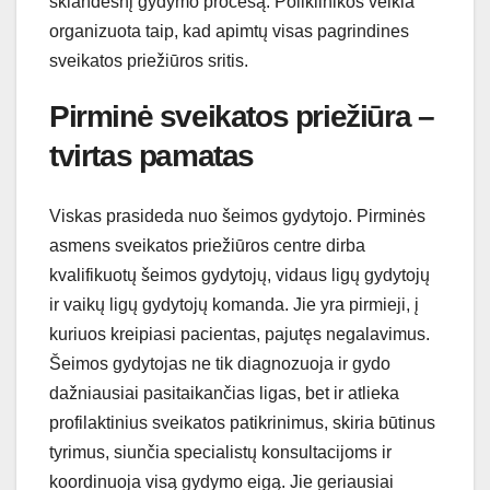
sklandesnį gydymo procesą. Poliklinikos veikla
organizuota taip, kad apimtų visas pagrindines
sveikatos priežiūros sritis.
Pirminė sveikatos priežiūra –
tvirtas pamatas
Viskas prasideda nuo šeimos gydytojo. Pirminės
asmens sveikatos priežiūros centre dirba
kvalifikuotų šeimos gydytojų, vidaus ligų gydytojų
ir vaikų ligų gydytojų komanda. Jie yra pirmieji, į
kuriuos kreipiasi pacientas, pajutęs negalavimus.
Šeimos gydytojas ne tik diagnozuoja ir gydo
dažniausiai pasitaikančias ligas, bet ir atlieka
profilaktinius sveikatos patikrinimus, skiria būtinus
tyrimus, siunčia specialistų konsultacijoms ir
koordinuoja visą gydymo eigą. Jie geriausiai