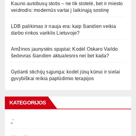
Kauno autobusų stotis – ne tik stotelė, bet ir miesto
veidrodis: modernūs vartai į laikinąją sostinę
LDB palikimas ir nauja era: kaip šiandien veikia
darbo rinkos variklis Lietuvoje?
Amžinos jaunystės spąstai: Kodėl Oskaro Vaildo
šedevras šiandien aktualesnis nei bet kada?
Gydanti stichijų sąjunga: kodėl jūsų kūnui ir sielai
gyvybiškai reikia paplūdimio terapijos
KATEGORIJOS
„`