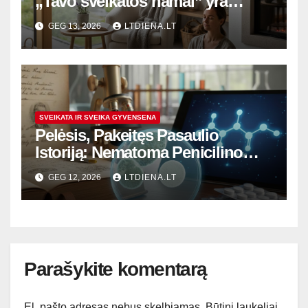
„Tavo sveikatos namai” yra
daugiau nei skambi frazė
GEG 13, 2026
LTDIENA.LT
SVEIKATA IR SVEIKA GYVENSENA
Pelėsis, Pakeitęs Pasaulio
Istoriją: Nematoma Penicilino
Revoliucija ir Šiuolaikiniai
GEG 12, 2026
LTDIENA.LT
Iššūkiai
Parašykite komentarą
El. pašto adresas nebus skelbiamas.
Būtini laukeliai