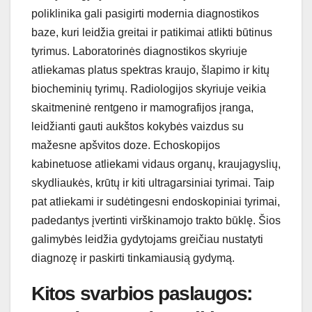
poliklinika gali pasigirti modernia diagnostikos
baze, kuri leidžia greitai ir patikimai atlikti būtinus
tyrimus. Laboratorinės diagnostikos skyriuje
atliekamas platus spektras kraujo, šlapimo ir kitų
biocheminių tyrimų. Radiologijos skyriuje veikia
skaitmeninė rentgeno ir mamografijos įranga,
leidžianti gauti aukštos kokybės vaizdus su
mažesne apšvitos doze. Echoskopijos
kabinetuose atliekami vidaus organų, kraujagyslių,
skydliaukės, krūtų ir kiti ultragarsiniai tyrimai. Taip
pat atliekami ir sudėtingesni endoskopiniai tyrimai,
padedantys įvertinti virškinamojo trakto būklę. Šios
galimybės leidžia gydytojams greičiau nustatyti
diagnozę ir paskirti tinkamiausią gydymą.
Kitos svarbios paslaugos: