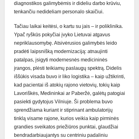
diagnostikos galimybėmis ir dideliu darbo krūviu,
tenkančiu nedideliam personalo skaičiui.
Tačiau laikai keitėsi, o kartu su jais – ir poliklinika.
Ypač ryškūs pokyčiai įvyko Lietuvai atgavus
nepriklausomybę. Atsivėrusios galimybės leido
pradėti laipsnišką modernizaciją: atnaujinti
patalpas, įsigyti modernesnės medicininės
įrangos, plėsti teikiamų paslaugų spektrą. Didelis
iššūkis visada buvo ir liko logistika – kaip užtikrinti,
kad pacientai iš atokių rajono vietovių, tokių kaip
Lavoriškės, Medininkai ar Paberžė, galėtų patogiai
pasiekti gydytojus Vilniuje. Ši problema buvo
sprendžiama kuriant ir stiprinant ambulatorijų
tinklą visame rajone, kurios veikia kaip pirminės
grandies sveikatos priežiūros punktai, glaudžiai
bendradarbiaujantys su centriniu padaliniu