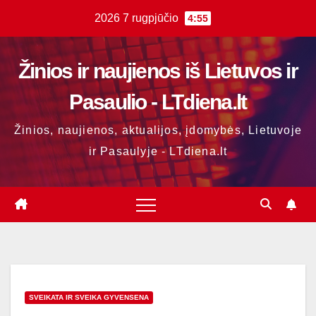
Skip
2026 7 rugpjūčio
4:55
to
content
Žinios ir naujienos iš Lietuvos ir
Pasaulio - LTdiena.lt
Žinios, naujienos, aktualijos, įdomybės, Lietuvoje
ir Pasaulyje - LTdiena.lt
SVEIKATA IR SVEIKA GYVENSENA