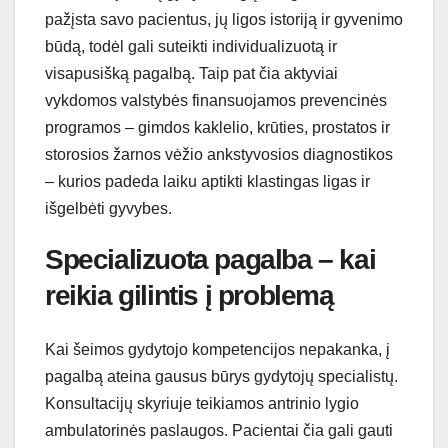
pažįsta savo pacientus, jų ligos istoriją ir gyvenimo
būdą, todėl gali suteikti individualizuotą ir
visapusišką pagalbą. Taip pat čia aktyviai
vykdomos valstybės finansuojamos prevencinės
programos – gimdos kaklelio, krūties, prostatos ir
storosios žarnos vėžio ankstyvosios diagnostikos
– kurios padeda laiku aptikti klastingas ligas ir
išgelbėti gyvybes.
Specializuota pagalba – kai
reikia gilintis į problemą
Kai šeimos gydytojo kompetencijos nepakanka, į
pagalbą ateina gausus būrys gydytojų specialistų.
Konsultacijų skyriuje teikiamos antrinio lygio
ambulatorinės paslaugos. Pacientai čia gali gauti