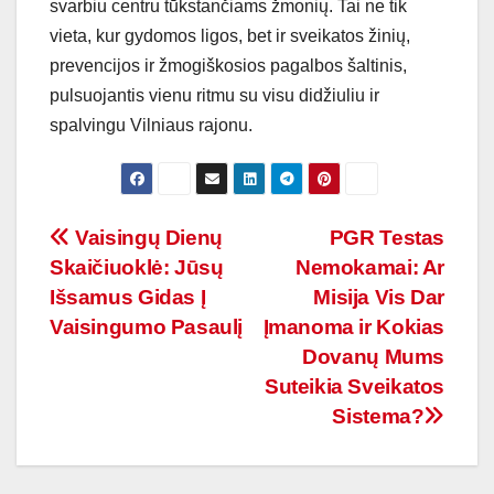
svarbiu centru tūkstančiams žmonių. Tai ne tik
vieta, kur gydomos ligos, bet ir sveikatos žinių,
prevencijos ir žmogiškosios pagalbos šaltinis,
pulsuojantis vienu ritmu su visu didžiuliu ir
spalvingu Vilniaus rajonu.
Navigacija
Vaisingų Dienų
PGR Testas
Skaičiuoklė: Jūsų
Nemokamai: Ar
tarp
Išsamus Gidas Į
Misija Vis Dar
įrašų
Vaisingumo Pasaulį
Įmanoma ir Kokias
Dovanų Mums
Suteikia Sveikatos
Sistema?