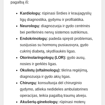
pagalbą iš:
Kardiologų:
rūpinasi širdies ir kraujagyslių
ligų diagnostika, gydymu ir profilaktika.
Neurologų:
diagnozuoja ir gydo centrinės
bei periferinės nervų sistemos sutrikimus.
Endokrinologų:
padeda spręsti problemas,
susijusias su hormonų pusiausvyra, gydo
cukrinį diabetą, skydliaukės ligas.
Otorinolaringologų (LOR):
gydo ausų,
nosies ir gerklės ligas.
Okulistų (oftalmologų):
tikrina regėjimą,
diagnozuoja ir gydo akių ligas.
Chirurgų:
konsultuoja dėl chirurginio
gydymo, atlieka nedideles ambulatorines
operacijas, teikia pagalbą traumų atveju.
Akušerių-ginekologų:
rūpinasi moterų