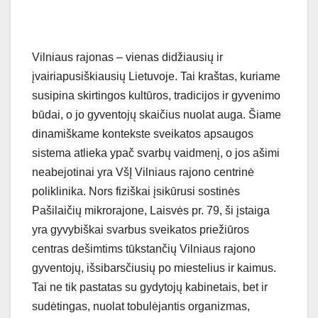
Vilniaus rajonas – vienas didžiausių ir
įvairiapusiškiausių Lietuvoje. Tai kraštas, kuriame
susipina skirtingos kultūros, tradicijos ir gyvenimo
būdai, o jo gyventojų skaičius nuolat auga. Šiame
dinamiškame kontekste sveikatos apsaugos
sistema atlieka ypač svarbų vaidmenį, o jos ašimi
neabejotinai yra VšĮ Vilniaus rajono centrinė
poliklinika. Nors fiziškai įsikūrusi sostinės
Pašilaičių mikrorajone, Laisvės pr. 79, ši įstaiga
yra gyvybiškai svarbus sveikatos priežiūros
centras dešimtims tūkstančių Vilniaus rajono
gyventojų, išsibarsčiusių po miestelius ir kaimus.
Tai ne tik pastatas su gydytojų kabinetais, bet ir
sudėtingas, nuolat tobulėjantis organizmas,