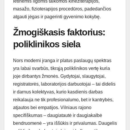
lėtinėmis ligomis taikomos kineziterapijos,
masažo, fizioterapijos procedūros, padedančios
atgauti jėgas ir pagerinti gyvenimo kokybę.
Žmogiškasis faktorius:
poliklinikos siela
Nors moderni įranga ir platus paslaugų spektras
yra labai svarbūs, tikrąją poliklinikos vertę kuria
joje dirbantys žmonės. Gydytojai, slaugytojai,
registratorės, laboratorijos darbuotojai – tai didelis
ir darnus kolektyvas, kurio kasdienis darbas
reikalauja ne tik profesionalumo, bet ir kantrybės,
atjautos bei empatijos. Vilniaus rajono
specifiškumas – daugiatautė ir daugiakalbė
bendruomenė – yra iššūkis ir privalumas. Daugelis