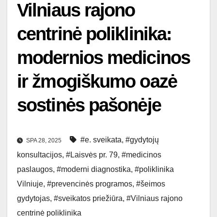
Vilniaus rajono
centrinė poliklinika:
modernios medicinos
ir žmogiškumo oazė
sostinės pašonėje
#e. sveikata
,
#gydytojų
SPA 28, 2025
konsultacijos
,
#Laisvės pr. 79
,
#medicinos
paslaugos
,
#moderni diagnostika
,
#poliklinika
Vilniuje
,
#prevencinės programos
,
#šeimos
gydytojas
,
#sveikatos priežiūra
,
#Vilniaus rajono
centrinė poliklinika