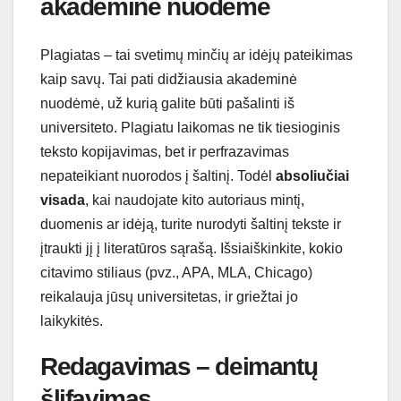
akademinė nuodėmė
Plagiatas – tai svetimų minčių ar idėjų pateikimas
kaip savų. Tai pati didžiausia akademinė
nuodėmė, už kurią galite būti pašalinti iš
universiteto. Plagiatu laikomas ne tik tiesioginis
teksto kopijavimas, bet ir perfrazavimas
nepateikiant nuorodos į šaltinį. Todėl
absoliučiai
visada
, kai naudojate kito autoriaus mintį,
duomenis ar idėją, turite nurodyti šaltinį tekste ir
įtraukti jį į literatūros sąrašą. Išsiaiškinkite, kokio
citavimo stiliaus (pvz., APA, MLA, Chicago)
reikalauja jūsų universitetas, ir griežtai jo
laikykitės.
Redagavimas – deimantų
šlifavimas