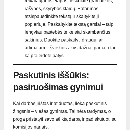
reikalaujantis etapas. Ieškokite gramatikos,
rašybos, skyrybos klaidų. Patarimas:
atsispausdinkite tekstą ir skaitykite jį
popieriuje. Paskaitykite tekstą garsiai – taip
lengviau pastebėsite keistai skambančius
sakinius. Duokite paskaityti draugui ar
artimajam – šviežios akys dažnai pamato tai,
ką praleidote patys.
Paskutinis iššūkis:
pasiruošimas gynimui
Kai darbas įrištas ir atiduotas, lieka paskutinis
žingsnis – viešas gynimas. Tai nėra tardymas, o
proga pristatyti savo atliktą darbą ir padiskutuoti su
komisijos nariais.