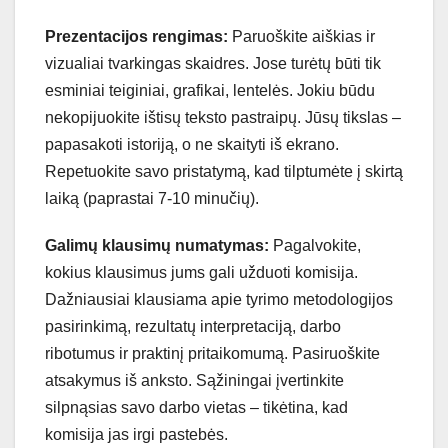
Prezentacijos rengimas:
Paruoškite aiškias ir
vizualiai tvarkingas skaidres. Jose turėtų būti tik
esminiai teiginiai, grafikai, lentelės. Jokiu būdu
nekopijuokite ištisų teksto pastraipų. Jūsų tikslas –
papasakoti istoriją, o ne skaityti iš ekrano.
Repetuokite savo pristatymą, kad tilptumėte į skirtą
laiką (paprastai 7-10 minučių).
Galimų klausimų numatymas:
Pagalvokite,
kokius klausimus jums gali užduoti komisija.
Dažniausiai klausiama apie tyrimo metodologijos
pasirinkimą, rezultatų interpretaciją, darbo
ribotumus ir praktinį pritaikomumą. Pasiruoškite
atsakymus iš anksto. Sąžiningai įvertinkite
silpnąsias savo darbo vietas – tikėtina, kad
komisija jas irgi pastebės.