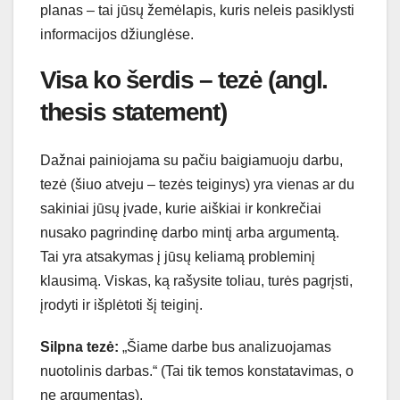
planas – tai jūsų žemėlapis, kuris neleis pasiklysti
informacijos džiunglėse.
Visa ko šerdis – tezė (angl.
thesis statement)
Dažnai painiojama su pačiu baigiamuoju darbu,
tezė (šiuo atveju – tezės teiginys) yra vienas ar du
sakiniai jūsų įvade, kurie aiškiai ir konkrečiai
nusako pagrindinę darbo mintį arba argumentą.
Tai yra atsakymas į jūsų keliamą probleminį
klausimą. Viskas, ką rašysite toliau, turės pagrįsti,
įrodyti ir išplėtoti šį teiginį.
Silpna tezė:
„Šiame darbe bus analizuojamas
nuotolinis darbas.“ (Tai tik temos konstatavimas, o
ne argumentas).