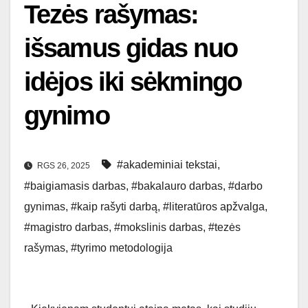
Tezės rašymas:
išsamus gidas nuo
idėjos iki sėkmingo
gynimo
#akademiniai tekstai
,
RGS 26, 2025
#baigiamasis darbas
,
#bakalauro darbas
,
#darbo
gynimas
,
#kaip rašyti darbą
,
#literatūros apžvalga
,
#magistro darbas
,
#mokslinis darbas
,
#tezės
rašymas
,
#tyrimo metodologija