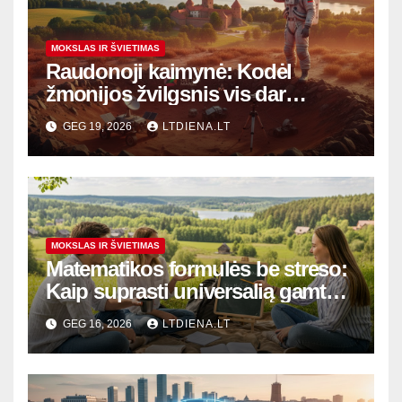
MOKSLAS IR ŠVIETIMAS
Raudonoji kaimynė: Kodėl
žmonijos žvilgsnis vis dar
krypsta į Marso dulkes?
GEG 19, 2026
LTDIENA.LT
MOKSLAS IR ŠVIETIMAS
Matematikos formulės be streso:
Kaip suprasti universalią gamtos
kalbą ir sėkmingai išlaikyti
GEG 16, 2026
LTDIENA.LT
egzaminus