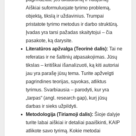
Aiškiai suformuluojate tyrimo problemą,
objektą, tikslą ir uždavinius. Trumpai
pristatote tyrimo metodus ir darbo struktūrą.
Įvadas yra tarsi pažadas skaitytojui – čia
pasakote, ką darysite.
Literatūros apžvalga (Teorinė dalis):
Tai ne
referatas ir ne šaltinių atpasakojimas. Jūsų
tikslas – kritiškai išanalizuoti, ką kiti autoriai
jau yra parašę jūsų tema. Turite apžvelgti
pagrindines teorijas, sąvokas, atliktus
tyrimus. Svarbiausia – parodyti, kur yra
„tarpas“ (angl. research gap), kurį jūsų
darbas ir sieks užpildyti.
Metodologija (Tiriamoji dalis):
Šioje dalyje
turite labai aiškiai ir detaliai paaiškinti, KAIP
atlikote savo tyrimą. Kokie metodai