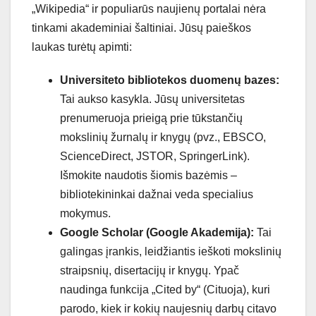
„Wikipedia“ ir populiarūs naujienų portalai nėra
tinkami akademiniai šaltiniai. Jūsų paieškos
laukas turėtų apimti:
Universiteto bibliotekos duomenų bazes:
Tai aukso kasykla. Jūsų universitetas
prenumeruoja prieigą prie tūkstančių
mokslinių žurnalų ir knygų (pvz., EBSCO,
ScienceDirect, JSTOR, SpringerLink).
Išmokite naudotis šiomis bazėmis –
bibliotekininkai dažnai veda specialius
mokymus.
Google Scholar (Google Akademija):
Tai
galingas įrankis, leidžiantis ieškoti mokslinių
straipsnių, disertacijų ir knygų. Ypač
naudinga funkcija „Cited by“ (Cituoja), kuri
parodo, kiek ir kokių naujesnių darbų citavo