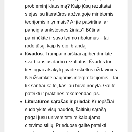
probleminį klausimą? Kaip jūsų rezultatai
siejasi su literatūros apžvalgoje minėtomis
teorijomis ir tyrimais? Ar jie patvirtina, ar
paneigia ankstesnes žinias? Būtinai
paminėkite ir savo tyrimo ribotumus – tai
rodo jūsų, kaip tyrėjo, brandą.
Išvados:
Trumpai ir aiškiai apibendrinkite
svarbiausius darbo rezultatus. Išvados turi
tiesiogiai atsakyti į įvade iškeltus uždavinius.
Neužsiimkite naujomis interpretacijomis – tai
tik santrauka to, kas jau buvo įrodyta. Galite
pateikti ir praktines rekomendacijas.
Literatūros sąrašas ir priedai:
Kruopščiai
sudarykite visų naudotų šaltinių sąrašą
pagal jūsų universitete reikalaujamą
citavimo stilių. Prieduose galite pateikti