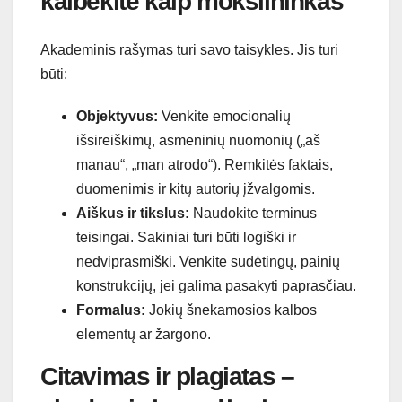
kalbėkite kaip mokslininkas
Akademinis rašymas turi savo taisykles. Jis turi
būti:
Objektyvus:
Venkite emocionalių
išsireiškimų, asmeninių nuomonių („aš
manau“, „man atrodo“). Remkitės faktais,
duomenimis ir kitų autorių įžvalgomis.
Aiškus ir tikslus:
Naudokite terminus
teisingai. Sakiniai turi būti logiški ir
nedviprasmiški. Venkite sudėtingų, painių
konstrukcijų, jei galima pasakyti paprasčiau.
Formalus:
Jokių šnekamosios kalbos
elementų ar žargono.
Citavimas ir plagiatas –