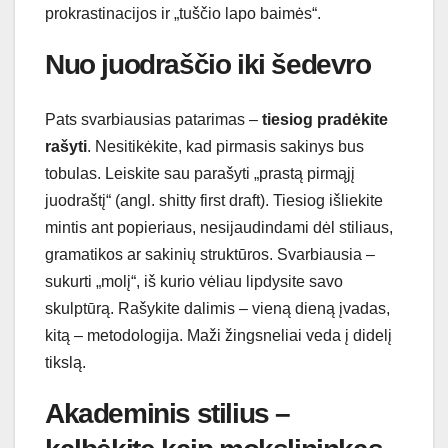
prokrastinacijos ir „tuščio lapo baimės“.
Nuo juodraščio iki šedevro
Pats svarbiausias patarimas –
tiesiog pradėkite
rašyti
. Nesitikėkite, kad pirmasis sakinys bus
tobulas. Leiskite sau parašyti „prastą pirmąjį
juodraštį“ (angl. shitty first draft). Tiesiog išliekite
mintis ant popieriaus, nesijaudindami dėl stiliaus,
gramatikos ar sakinių struktūros. Svarbiausia –
sukurti „molį“, iš kurio vėliau lipdysite savo
skulptūrą. Rašykite dalimis – vieną dieną įvadas,
kitą – metodologija. Maži žingsneliai veda į didelį
tikslą.
Akademinis stilius –