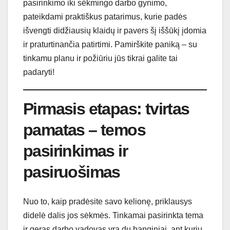
pasirinkimo iki sėkmingo darbo gynimo,
pateikdami praktiškus patarimus, kurie padės
išvengti didžiausių klaidų ir pavers šį iššūkį įdomia
ir praturtinančia patirtimi. Pamirškite paniką – su
tinkamu planu ir požiūriu jūs tikrai galite tai
padaryti!
Pirmasis etapas: tvirtas
pamatas – temos
pasirinkimas ir
pasiruošimas
Nuo to, kaip pradėsite savo kelionę, priklausys
didelė dalis jos sėkmės. Tinkamai pasirinkta tema
ir geras darbo vadovas yra du banginiai, ant kurių