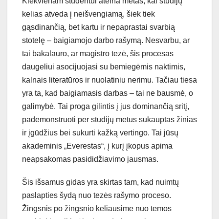
Kiekvienam studentui ateina metas, kai studijų
kelias atveda į neišvengiamą, šiek tiek
gąsdinančią, bet kartu ir nepaprastai svarbią
stotelę – baigiamojo darbo rašymą. Nesvarbu, ar
tai bakalauro, ar magistro tezė, šis procesas
daugeliui asocijuojasi su bemiegėmis naktimis,
kalnais literatūros ir nuolatiniu nerimu. Tačiau tiesa
yra ta, kad baigiamasis darbas – tai ne bausmė, o
galimybė. Tai proga gilintis į jus dominančią sritį,
pademonstruoti per studijų metus sukauptas žinias
ir įgūdžius bei sukurti kažką vertingo. Tai jūsų
akademinis „Everestas“, į kurį įkopus apima
neapsakomas pasididžiavimo jausmas.
Šis išsamus gidas yra skirtas tam, kad nuimtų
paslapties šydą nuo tezės rašymo proceso.
Žingsnis po žingsnio keliausime nuo temos