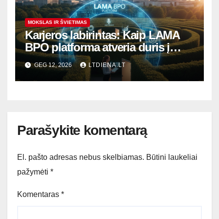
MOKSLAS IR ŠVIETIMAS
Karjeros labirintas: Kaip LAMA
BPO platforma atveria duris į
paklausiausias darbo rinkos
GEG 12, 2026
LTDIENA.LT
specialybes?
Parašykite komentarą
El. pašto adresas nebus skelbiamas.
Būtini laukeliai
pažymėti
*
Komentaras
*