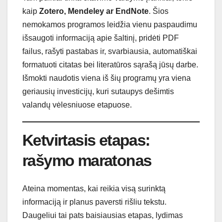
kaip
Zotero, Mendeley ar EndNote
. Šios
nemokamos programos leidžia vienu paspaudimu
išsaugoti informaciją apie šaltinį, pridėti PDF
failus, rašyti pastabas ir, svarbiausia, automatiškai
formatuoti citatas bei literatūros sąrašą jūsų darbe.
Išmokti naudotis viena iš šių programų yra viena
geriausių investicijų, kuri sutaupys dešimtis
valandų vėlesniuose etapuose.
Ketvirtasis etapas:
rašymo maratonas
Ateina momentas, kai reikia visą surinktą
informaciją ir planus paversti rišliu tekstu.
Daugeliui tai pats baisiausias etapas, lydimas