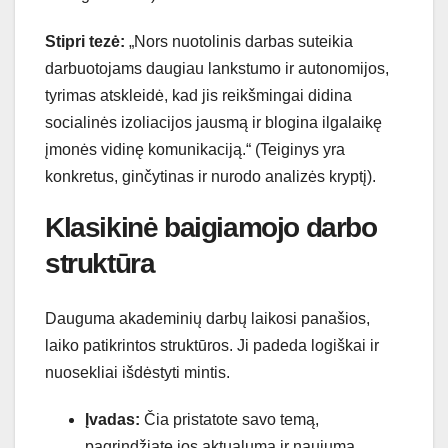
Stipri tezė:
„Nors nuotolinis darbas suteikia
darbuotojams daugiau lankstumo ir autonomijos,
tyrimas atskleidė, kad jis reikšmingai didina
socialinės izoliacijos jausmą ir blogina ilgalaikę
įmonės vidinę komunikaciją.“ (Teiginys yra
konkretus, ginčytinas ir nurodo analizės kryptį).
Klasikinė baigiamojo darbo
struktūra
Dauguma akademinių darbų laikosi panašios,
laiko patikrintos struktūros. Ji padeda logiškai ir
nuosekliai išdėstyti mintis.
Įvadas:
Čia pristatote savo temą,
pagrindžiate jos aktualumą ir naujumą.