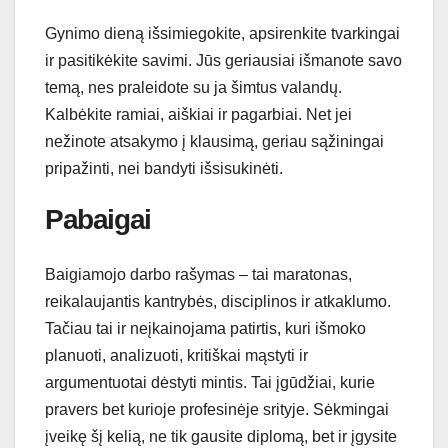
Gynimo dieną išsimiegokite, apsirenkite tvarkingai
ir pasitikėkite savimi. Jūs geriausiai išmanote savo
temą, nes praleidote su ja šimtus valandų.
Kalbėkite ramiai, aiškiai ir pagarbiai. Net jei
nežinote atsakymo į klausimą, geriau sąžiningai
pripažinti, nei bandyti išsisukinėti.
Pabaigai
Baigiamojo darbo rašymas – tai maratonas,
reikalaujantis kantrybės, disciplinos ir atkaklumo.
Tačiau tai ir neįkainojama patirtis, kuri išmoko
planuoti, analizuoti, kritiškai mąstyti ir
argumentuotai dėstyti mintis. Tai įgūdžiai, kurie
pravers bet kurioje profesinėje srityje. Sėkmingai
įveikę šį kelią, ne tik gausite diplomą, bet ir įgysite