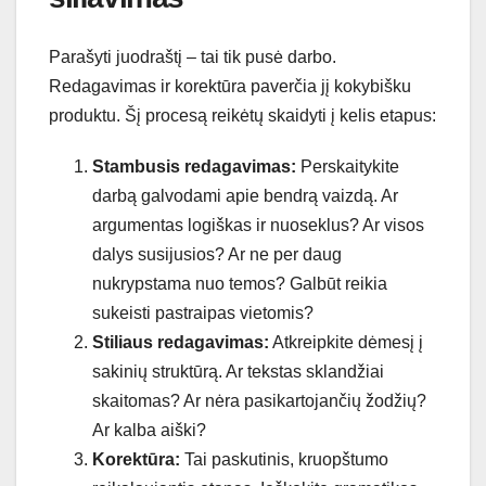
Parašyti juodraštį – tai tik pusė darbo.
Redagavimas ir korektūra paverčia jį kokybišku
produktu. Šį procesą reikėtų skaidyti į kelis etapus:
Stambusis redagavimas:
Perskaitykite
darbą galvodami apie bendrą vaizdą. Ar
argumentas logiškas ir nuoseklus? Ar visos
dalys susijusios? Ar ne per daug
nukrypstama nuo temos? Galbūt reikia
sukeisti pastraipas vietomis?
Stiliaus redagavimas:
Atkreipkite dėmesį į
sakinių struktūrą. Ar tekstas sklandžiai
skaitomas? Ar nėra pasikartojančių žodžių?
Ar kalba aiški?
Korektūra:
Tai paskutinis, kruopštumo