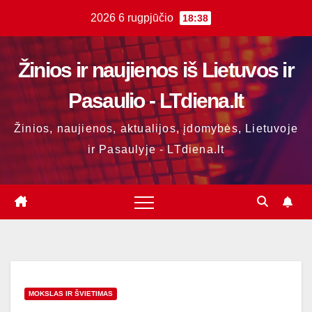
Skip
2026 6 rugpjūčio
18:38
to
content
Žinios ir naujienos iš Lietuvos ir
Pasaulio - LTdiena.lt
Žinios, naujienos, aktualijos, įdomybės, Lietuvoje
ir Pasaulyje - LTdiena.lt
MOKSLAS IR ŠVIETIMAS