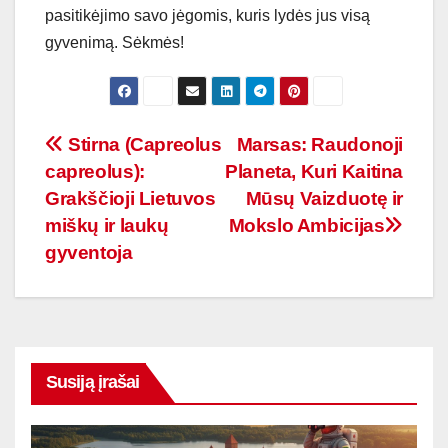
pasitikėjimo savo jėgomis, kuris lydės jus visą
gyvenimą. Sėkmės!
Navigacija
Stirna (Capreolus
Marsas: Raudonoji
capreolus):
Planeta, Kuri Kaitina
tarp
Grakščioji Lietuvos
Mūsų Vaizduotę ir
įrašų
miškų ir laukų
Mokslo Ambicijas
gyventoja
Susiją įrašai