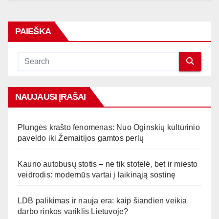
PAIEŠKA
NAUJAUSI ĮRAŠAI
Plungės krašto fenomenas: Nuo Oginskių kultūrinio
paveldo iki Žemaitijos gamtos perlų
Kauno autobusų stotis – ne tik stotelė, bet ir miesto
veidrodis: modernūs vartai į laikinąją sostinę
LDB palikimas ir nauja era: kaip šiandien veikia
darbo rinkos variklis Lietuvoje?