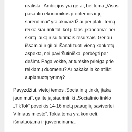
realistai. Ambicijos yra gerai, bet tema „Visos
pasaulio ekonomikos problemos ir jų
sprendimai“ yra akivaizdžiai per plati. Temą
reikia siaurinti tol, kol ji taps „įkandama“ per
skirtą laiką ir su turimais resursais. Geriau
išsamiai ir giliai išanalizuoti vieną konkretų
aspektą, nei paviršutiniškai perbėgti per
dešimt. Pagalvokite, ar turėsite prieigą prie
reikiamų duomenų? Ar pakaks laiko atlikti
suplanuotą tyrimą?
Pavyzdžiui, vietoj temos „Socialinių tinklų įtaka
jaunimui“, galite ją siaurinti iki „Socialinio tinklo
„TikTok“ poveikis 14-16 metų paauglių savivertei
Vilniaus mieste“. Tokia tema yra konkreti,
išmatuojama ir įgyvendinama.