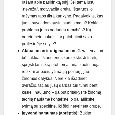
rašant apie pasirinktą sritį. Jei tema jūsų
„neveža“, motyvacija greitai išgaruos, o
rašymas taps tikra kankyne. Pagalvokite, kas
jums buvo įdomiausia studijų metu? Kokia
problema jums neduoda ramybės? Ką
norėtumėte pakeisti ar patobulinti savo
profesinėje srityje?
Aktualumas ir originalumas:
Gera tema turi
būti aktuali šiandienos kontekste. Ji turėtų
spręsti tam tikrą problemą, analizuoti naują
reiškinį ar pasiūlyti naują požiūrį į jau
žinomus dalykus. Nereikia išradinėti
dviračio, tačiau jūsų darbas turi turėti bent
krislelį naujumo – galbūt pritaikysite žinomą
teoriją naujame kontekste, o gal atliksite
tyrimą su specifine, iki šiol netyrinėta grupe.
Įgyvendinamumas (aprėptis):
Būkite