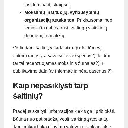
jus dominantį straipsnį.
Mokslinių institucijų, vyriausybinių
organizacijų ataskaitos:
Priklausomai nuo
temos, čia galima rasti vertingų statistinių
duomenų ir analizių.
Vertindami šaltinį, visada atkreipkite dėmesį į
autorių (ar jis yra savo srities ekspertas?), leidinį
(ar tai recenzuojamas mokslinis žurnalas?) ir
publikavimo datą (ar informacija nėra pasenusi?).
Kaip nepasiklysti tarp
šaltinių?
Pradėjus skaityti, informacijos kiekis gali priblokšti.
Būtina nuo pat pradžių vesti tvarkingą apskaitą.
Tam puikiai tinka citavimo valdymo įrankiai, tokie