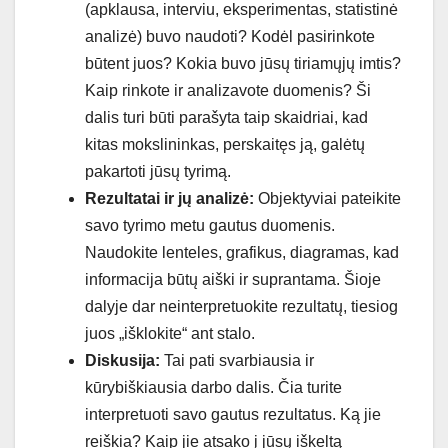
(apklausa, interviu, eksperimentas, statistinė
analizė) buvo naudoti? Kodėl pasirinkote
būtent juos? Kokia buvo jūsų tiriamųjų imtis?
Kaip rinkote ir analizavote duomenis? Ši
dalis turi būti parašyta taip skaidriai, kad
kitas mokslininkas, perskaitęs ją, galėtų
pakartoti jūsų tyrimą.
Rezultatai ir jų analizė:
Objektyviai pateikite
savo tyrimo metu gautus duomenis.
Naudokite lenteles, grafikus, diagramas, kad
informacija būtų aiški ir suprantama. Šioje
dalyje dar neinterpretuokite rezultatų, tiesiog
juos „išklokite“ ant stalo.
Diskusija:
Tai pati svarbiausia ir
kūrybiškiausia darbo dalis. Čia turite
interpretuoti savo gautus rezultatus. Ką jie
reiškia? Kaip jie atsako į jūsų iškeltą