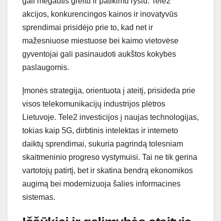
gali mėgautis greitu ir patikimu ryšiu. Tele2
akcijos, konkurencingos kainos ir inovatyvūs
sprendimai prisidėjo prie to, kad net ir
mažesniuose miestuose bei kaimo vietovėse
gyventojai gali pasinaudoti aukštos kokybės
paslaugomis.
Įmonės strategija, orientuota į ateitį, prisideda prie
visos telekomunikacijų industrijos plėtros
Lietuvoje. Tele2 investicijos į naujas technologijas,
tokias kaip 5G, dirbtinis intelektas ir interneto
daiktų sprendimai, sukuria pagrindą tolesniam
skaitmeninio progreso vystymuisi. Tai ne tik gerina
vartotojų patirtį, bet ir skatina bendrą ekonomikos
augimą bei modernizuoja šalies informacines
sistemas.