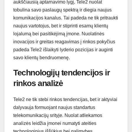
aukščiausią aptarnavimo lygį, Tele2 nuolat
tobulina savo paslaugų spektrą ir diegia naujus
komunikacijos kanalus. Tai padeda ne tik pritraukti
naujus vartotojus, bet ir stiprinti esamų klientų
lojalumą bei pasitikėjimą įmone. Nuolatinės
inovacijos ir greitas reagavimas į rinkos pokyčius
padeda Tele2 išlaikyti lyderio pozicijas ir auginti
savo klientų bendruomenę.
Technologijų tendencijos ir
rinkos analizė
Tele2 ne tik stebi rinkos tendencijas, bet ir aktyviai
dalyvauja formuojant naujus standartus
telekomunikacijų srityje. Nuolat atliekamos
analizės leidžia įmonei numatyti ateities
technologinius iššūkius bei galimybes.