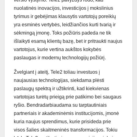
nuolatinės inovacijos, investicijos į mokslinius
tyrimus ir gebėjimas klausytis vartotojų poreikių
yra esminės vertybės, leidžiančios kurti tvarią ir
sėkmingą įmonę. Toks požiūris padeda ne tik
išlaikyti esamą klientų bazę, bet ir pritraukti naujus
vartotojus, kurie vertina aukštos kokybės
paslaugas ir modernų technologijų požiūrį.
Žvelgiant į ateitį, Tele2 toliau investuos į
naujausias technologijas, siekdama plėsti
paslaugų spektrą ir užtikrinti, kad kiekvienas
vartotojas turėtų prieigą prie patikimo bei saugaus
ryšio. Bendradarbiaudama su tarptautiniais
partneriais ir akademinėmis institucijomis, įmonė
kuria naujus sprendimus, kurie prisideda prie
visos šalies skaitmeninės transformacijos. Tokiu