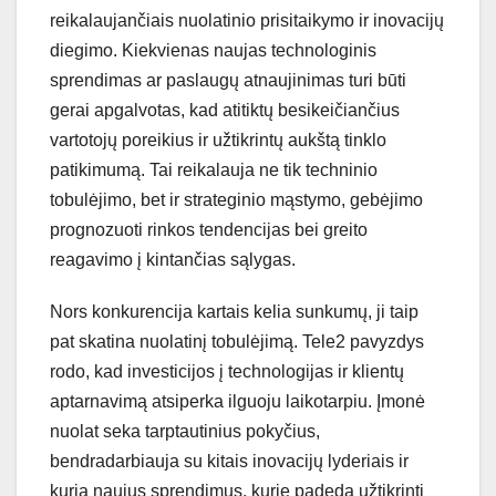
reikalaujančiais nuolatinio prisitaikymo ir inovacijų
diegimo. Kiekvienas naujas technologinis
sprendimas ar paslaugų atnaujinimas turi būti
gerai apgalvotas, kad atitiktų besikeičiančius
vartotojų poreikius ir užtikrintų aukštą tinklo
patikimumą. Tai reikalauja ne tik techninio
tobulėjimo, bet ir strateginio mąstymo, gebėjimo
prognozuoti rinkos tendencijas bei greito
reagavimo į kintančias sąlygas.
Nors konkurencija kartais kelia sunkumų, ji taip
pat skatina nuolatinį tobulėjimą. Tele2 pavyzdys
rodo, kad investicijos į technologijas ir klientų
aptarnavimą atsiperka ilguoju laikotarpiu. Įmonė
nuolat seka tarptautinius pokyčius,
bendradarbiauja su kitais inovacijų lyderiais ir
kuria naujus sprendimus, kurie padeda užtikrinti