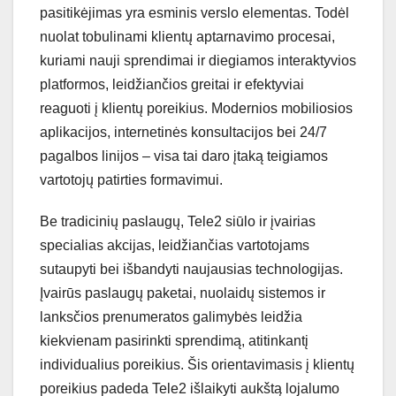
pasitikėjimas yra esminis verslo elementas. Todėl
nuolat tobulinami klientų aptarnavimo procesai,
kuriami nauji sprendimai ir diegiamos interaktyvios
platformos, leidžiančios greitai ir efektyviai
reaguoti į klientų poreikius. Modernios mobiliosios
aplikacijos, internetinės konsultacijos bei 24/7
pagalbos linijos – visa tai daro įtaką teigiamos
vartotojų patirties formavimui.
Be tradicinių paslaugų, Tele2 siūlo ir įvairias
specialias akcijas, leidžiančias vartotojams
sutaupyti bei išbandyti naujausias technologijas.
Įvairūs paslaugų paketai, nuolaidų sistemos ir
lanksčios prenumeratos galimybės leidžia
kiekvienam pasirinkti sprendimą, atitinkantį
individualius poreikius. Šis orientavimasis į klientų
poreikius padeda Tele2 išlaikyti aukštą lojalumo