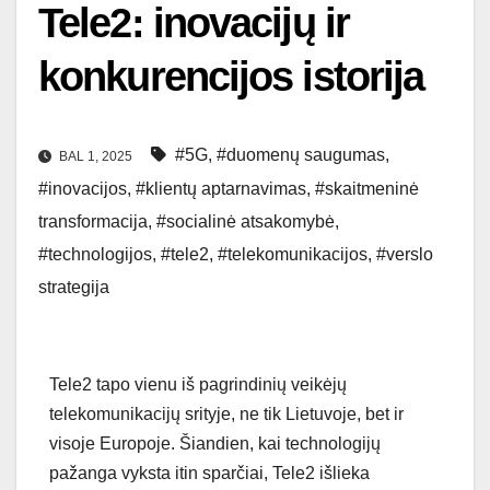
Tele2: inovacijų ir
konkurencijos istorija
#5G
,
#duomenų saugumas
,
BAL 1, 2025
#inovacijos
,
#klientų aptarnavimas
,
#skaitmeninė
transformacija
,
#socialinė atsakomybė
,
#technologijos
,
#tele2
,
#telekomunikacijos
,
#verslo
strategija
Tele2 tapo vienu iš pagrindinių veikėjų
telekomunikacijų srityje, ne tik Lietuvoje, bet ir
visoje Europoje. Šiandien, kai technologijų
pažanga vyksta itin sparčiai, Tele2 išlieka