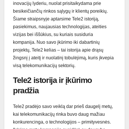
inovacijų lyderiu, nuolat prisitaikydama prie
besikeičiančių rinkos sąlygų ir klientų poreikių.
Šiame straipsnyje aptarsime Tele2 istoriją,
pasiekimus, naujausias technologijas, ateities
vizijas bei iššūkius, su kuriais susiduria
kompanija. Nuo savo įkūrimo iki dabartinių
projektų, Tele2 kelias – tai istorija apie drąsų
žingsnį į ateitį ir nuolatinį tobulėjimą, kuris įkvepia
visą telekomunikacijų sektorių.
Tele2 istorija ir įkūrimo
pradžia
Tele2 pradėjo savo veiklą dar prieš daugelį metų,
kai telekomunikacijų rinka buvo daug mažiau
konkurencinga, o technologijos – primityvesnės.