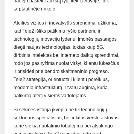
padėjo pasiekti aukštą lygį tiek Lietuvoje, tiek
tarptautinėje rinkoje.
Ateities vizijos ir inovatyvūs sprendimai užtikrina,
kad Tele2 išliks patikimu ryšio partneriu ir
technologijų inovacijų lyderiu. Įmonės pastangos
diegti naujas technologijas, tokias kaip 5G,
dirbtinis intelektas bei interneto daiktų sprendimai,
rodo jos pasiryžimą nuolat viršyti klientų lūkesčius
ir prisidėti prie bendro skaitmeninio progreso.
Tele2 strategija, orientuota į klientų poreikius,
modernią infrastruktūrą ir tvarų augimą, kuria
patikimą ateitį visiems vartotojams.
Ši sėkmės istorija įkvepia ne tik technologijų
sektoriaus specialistus, bet ir kitus verslo atstovus,
kurie siekia nuolatinio tobulėjimo bei atsakingo
verslo vystymo. Tele2 pavyzdys rodo, kad