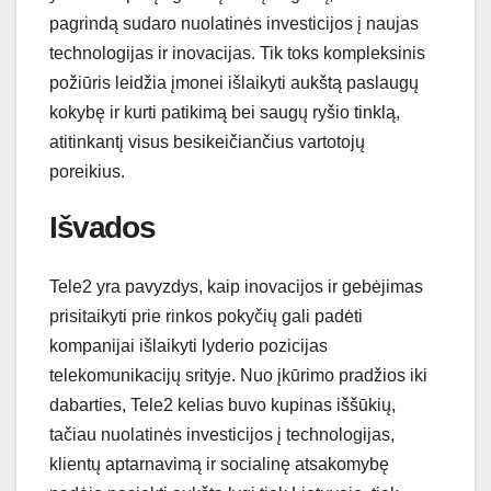
pagrindą sudaro nuolatinės investicijos į naujas
technologijas ir inovacijas. Tik toks kompleksinis
požiūris leidžia įmonei išlaikyti aukštą paslaugų
kokybę ir kurti patikimą bei saugų ryšio tinklą,
atitinkantį visus besikeičiančius vartotojų
poreikius.
Išvados
Tele2 yra pavyzdys, kaip inovacijos ir gebėjimas
prisitaikyti prie rinkos pokyčių gali padėti
kompanijai išlaikyti lyderio pozicijas
telekomunikacijų srityje. Nuo įkūrimo pradžios iki
dabarties, Tele2 kelias buvo kupinas iššūkių,
tačiau nuolatinės investicijos į technologijas,
klientų aptarnavimą ir socialinę atsakomybę