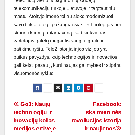
Tele2 liktų vienu iš pagrindinių žaidėjų
telekomunikacijų rinkoje Lietuvoje ir tarptautiniu
mastu. Ateityje įmonė toliau sieks modernizuoti
savo tinklą, diegti pažangiausias technologijas bei
stiprinti klientų aptarnavimą, kad kiekvienas
vartotojas galėtų mėgautis saugiu, greitu ir
patikimu ryšiu. Tele2 istorija ir jos vizijos yra
puikus pavyzdys, kaip technologijos ir inovacijos
gali keisti pasaulį, kurti naujas galimybes ir stiprinti
visuomenės ryšius.
Navigacija
Go3: Naujų
Facebook:
technologijų ir
skaitmeninės
tarp
inovacijų kelias
revoliucijos istorija
įrašų
medijos erdvėje
ir naujienos