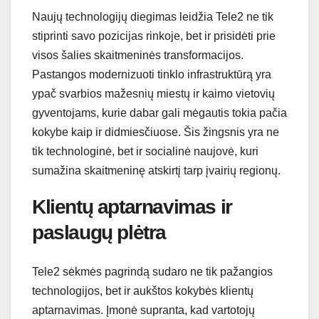
Naujų technologijų diegimas leidžia Tele2 ne tik
stiprinti savo pozicijas rinkoje, bet ir prisidėti prie
visos šalies skaitmeninės transformacijos.
Pastangos modernizuoti tinklo infrastruktūrą yra
ypač svarbios mažesnių miestų ir kaimo vietovių
gyventojams, kurie dabar gali mėgautis tokia pačia
kokybe kaip ir didmiesčiuose. Šis žingsnis yra ne
tik technologinė, bet ir socialinė naujovė, kuri
sumažina skaitmeninę atskirtį tarp įvairių regionų.
Klientų aptarnavimas ir
paslaugų plėtra
Tele2 sėkmės pagrindą sudaro ne tik pažangios
technologijos, bet ir aukštos kokybės klientų
aptarnavimas. Įmonė supranta, kad vartotojų