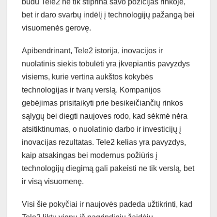
būdu Tele2 ne tik stiprina savo pozicijas rinkoje,
bet ir daro svarbų indėlį į technologijų pažangą bei
visuomenės gerovę.
Apibendrinant, Tele2 istorija, inovacijos ir
nuolatinis siekis tobulėti yra įkvepiantis pavyzdys
visiems, kurie vertina aukštos kokybės
technologijas ir tvarų verslą. Kompanijos
gebėjimas prisitaikyti prie besikeičiančių rinkos
sąlygų bei diegti naujoves rodo, kad sėkmė nėra
atsitiktinumas, o nuolatinio darbo ir investicijų į
inovacijas rezultatas. Tele2 kelias yra pavyzdys,
kaip atsakingas bei modernus požiūris į
technologijų diegimą gali pakeisti ne tik verslą, bet
ir visą visuomenę.
Visi šie pokyčiai ir naujovės padeda užtikrinti, kad