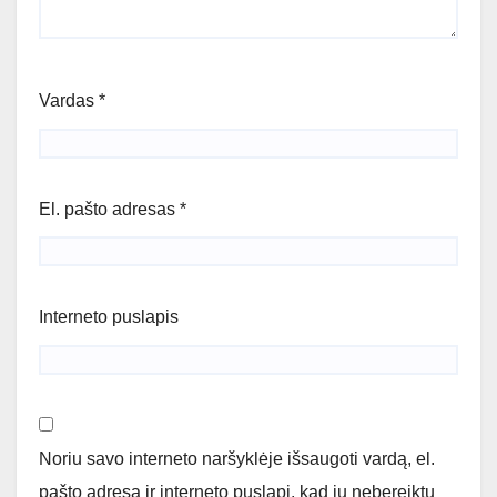
Vardas
*
El. pašto adresas
*
Interneto puslapis
Noriu savo interneto naršyklėje išsaugoti vardą, el.
pašto adresą ir interneto puslapį, kad jų nebereiktų