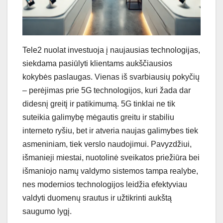
Tele2 nuolat investuoja į naujausias technologijas,
siekdama pasiūlyti klientams aukščiausios
kokybės paslaugas. Vienas iš svarbiausių pokyčių
– perėjimas prie 5G technologijos, kuri žada dar
didesnį greitį ir patikimumą. 5G tinklai ne tik
suteikia galimybę mėgautis greitu ir stabiliu
interneto ryšiu, bet ir atveria naujas galimybes tiek
asmeniniam, tiek verslo naudojimui. Pavyzdžiui,
išmanieji miestai, nuotolinė sveikatos priežiūra bei
išmaniojo namų valdymo sistemos tampa realybe,
nes modernios technologijos leidžia efektyviau
valdyti duomenų srautus ir užtikrinti aukštą
saugumo lygį.