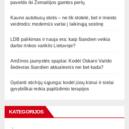
paveldo iki Žemaitijos gamtos perlų
Kauno autobusų stotis – ne tik stotelė, bet ir miesto
veidrodis: modernūs vartai į laikinąją sostinę
LDB palikimas ir nauja era: kaip šiandien veikia
darbo rinkos variklis Lietuvoje?
Amžinos jaunystės spąstai: Kodėl Oskaro Vaildo
šedevras šiandien aktualesnis nei bet kada?
Gydanti stichijų sąjunga: kodėl jūsų kūnui ir sielai
gyvybiškai reikia paplūdimio terapijos
KATEGORIJOS