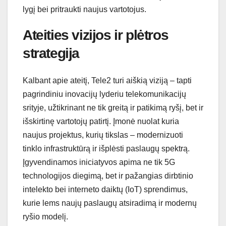
lygį bei pritraukti naujus vartotojus.
Ateities vizijos ir plėtros
strategija
Kalbant apie ateitį, Tele2 turi aiškią viziją – tapti
pagrindiniu inovacijų lyderiu telekomunikacijų
srityje, užtikrinant ne tik greitą ir patikimą ryšį, bet ir
išskirtinę vartotojų patirtį. Įmonė nuolat kuria
naujus projektus, kurių tikslas – modernizuoti
tinklo infrastruktūrą ir išplėsti paslaugų spektrą.
Įgyvendinamos iniciatyvos apima ne tik 5G
technologijos diegimą, bet ir pažangias dirbtinio
intelekto bei interneto daiktų (IoT) sprendimus,
kurie lems naujų paslaugų atsiradimą ir modernų
ryšio modelį.