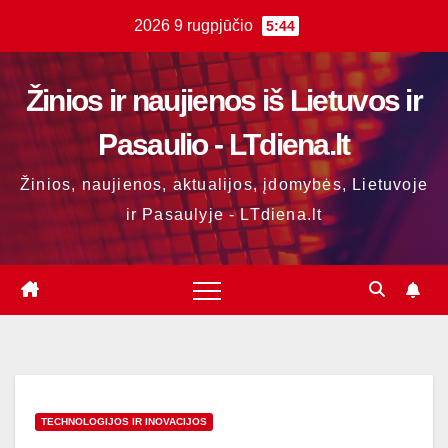
Skip
2026 9 rugpjūčio
5:44
to
content
Žinios ir naujienos iš Lietuvos ir
Pasaulio - LTdiena.lt
Žinios, naujienos, aktualijos, įdomybės, Lietuvoje
ir Pasaulyje - LTdiena.lt
TECHNOLOGIJOS IR INOVACIJOS