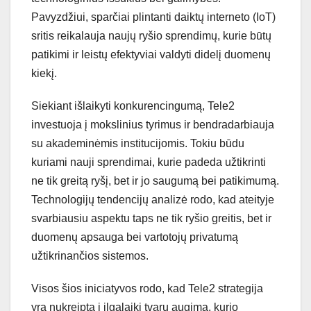
Pavyzdžiui, sparčiai plintanti daiktų interneto (IoT)
sritis reikalauja naujų ryšio sprendimų, kurie būtų
patikimi ir leistų efektyviai valdyti didelį duomenų
kiekį.
Siekiant išlaikyti konkurencingumą, Tele2
investuoja į mokslinius tyrimus ir bendradarbiauja
su akademinėmis institucijomis. Tokiu būdu
kuriami nauji sprendimai, kurie padeda užtikrinti
ne tik greitą ryšį, bet ir jo saugumą bei patikimumą.
Technologijų tendencijų analizė rodo, kad ateityje
svarbiausiu aspektu taps ne tik ryšio greitis, bet ir
duomenų apsauga bei vartotojų privatumą
užtikrinančios sistemos.
Visos šios iniciatyvos rodo, kad Tele2 strategija
yra nukreipta į ilgalaikį tvarų augimą, kurio