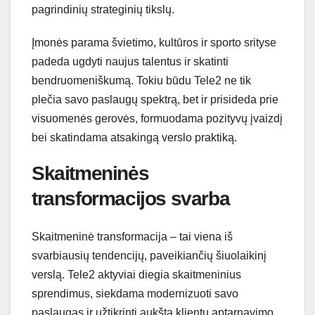
pagrindinių strateginių tikslų.
Įmonės parama švietimo, kultūros ir sporto srityse
padeda ugdyti naujus talentus ir skatinti
bendruomeniškumą. Tokiu būdu Tele2 ne tik
plečia savo paslaugų spektrą, bet ir prisideda prie
visuomenės gerovės, formuodama pozityvų įvaizdį
bei skatindama atsakingą verslo praktiką.
Skaitmeninės
transformacijos svarba
Skaitmeninė transformacija – tai viena iš
svarbiausių tendencijų, paveikiančių šiuolaikinį
verslą. Tele2 aktyviai diegia skaitmeninius
sprendimus, siekdama modernizuoti savo
paslaugas ir užtikrinti aukštą klientų aptarnavimo