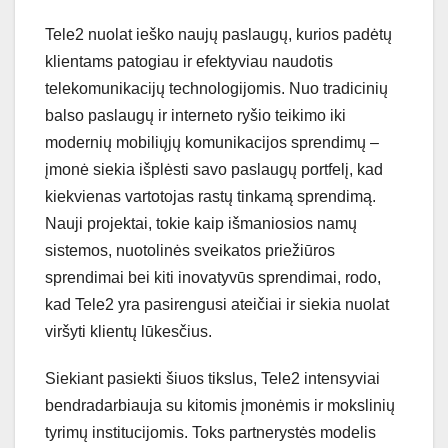
Tele2 nuolat ieško naujų paslaugų, kurios padėtų
klientams patogiau ir efektyviau naudotis
telekomunikacijų technologijomis. Nuo tradicinių
balso paslaugų ir interneto ryšio teikimo iki
modernių mobiliųjų komunikacijos sprendimų –
įmonė siekia išplėsti savo paslaugų portfelį, kad
kiekvienas vartotojas rastų tinkamą sprendimą.
Nauji projektai, tokie kaip išmaniosios namų
sistemos, nuotolinės sveikatos priežiūros
sprendimai bei kiti inovatyvūs sprendimai, rodo,
kad Tele2 yra pasirengusi ateičiai ir siekia nuolat
viršyti klientų lūkesčius.
Siekiant pasiekti šiuos tikslus, Tele2 intensyviai
bendradarbiauja su kitomis įmonėmis ir mokslinių
tyrimų institucijomis. Toks partnerystės modelis