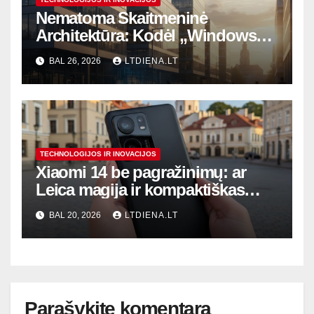
Nematoma Skaitmeninė
Architektūra: Kodėl „Windows“
Išlieka Rinkos Lyderiu ir Ką Nutyli
BAL 26, 2026
LTDIENA.LT
„Microsoft“?
TECHNOLOGIJOS IR INOVACIJOS
Xiaomi 14 be pagražinimų: ar
Leica magija ir kompaktiškas
korpusas verti jūsų investicijos?
BAL 20, 2026
LTDIENA.LT
Parašykite komentarą