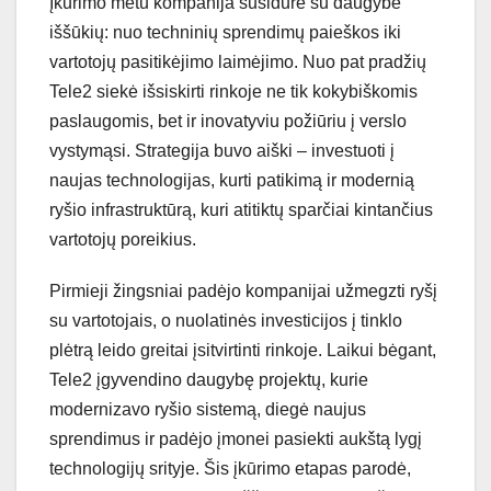
Įkūrimo metu kompanija susidūrė su daugybe
iššūkių: nuo techninių sprendimų paieškos iki
vartotojų pasitikėjimo laimėjimo. Nuo pat pradžių
Tele2 siekė išsiskirti rinkoje ne tik kokybiškomis
paslaugomis, bet ir inovatyviu požiūriu į verslo
vystymąsi. Strategija buvo aiški – investuoti į
naujas technologijas, kurti patikimą ir modernią
ryšio infrastruktūrą, kuri atitiktų sparčiai kintančius
vartotojų poreikius.
Pirmieji žingsniai padėjo kompanijai užmegzti ryšį
su vartotojais, o nuolatinės investicijos į tinklo
plėtrą leido greitai įsitvirtinti rinkoje. Laikui bėgant,
Tele2 įgyvendino daugybę projektų, kurie
modernizavo ryšio sistemą, diegė naujus
sprendimus ir padėjo įmonei pasiekti aukštą lygį
technologijų srityje. Šis įkūrimo etapas parodė,