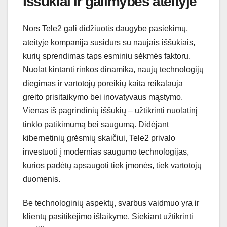
Iššūkiai ir galimybės ateityje
Nors Tele2 gali didžiuotis daugybe pasiekimų,
ateityje kompanija susidurs su naujais iššūkiais,
kurių sprendimas taps esminiu sėkmės faktoru.
Nuolat kintanti rinkos dinamika, naujų technologijų
diegimas ir vartotojų poreikių kaita reikalauja
greito prisitaikymo bei inovatyvaus mąstymo.
Vienas iš pagrindinių iššūkių – užtikrinti nuolatinį
tinklo patikimumą bei saugumą. Didėjant
kibernetinių grėsmių skaičiui, Tele2 privalo
investuoti į modernias saugumo technologijas,
kurios padėtų apsaugoti tiek įmonės, tiek vartotojų
duomenis.
Be technologinių aspektų, svarbus vaidmuo yra ir
klientų pasitikėjimo išlaikyme. Siekiant užtikrinti