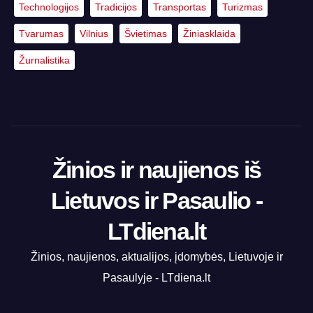
Technologijos
Tradicijos
Transportas
Turizmas
Tvarumas
Vilnius
Švietimas
Žiniasklaida
Žurnalistika
Žinios ir naujienos iš
Lietuvos ir Pasaulio -
LTdiena.lt
Žinios, naujienos, aktualijos, įdomybės, Lietuvoje ir
Pasaulyje - LTdiena.lt