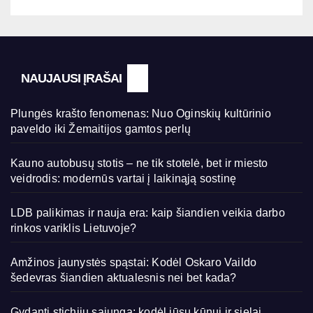
NAUJAUSI ĮRAŠAI
Plungės krašto fenomenas: Nuo Oginskių kultūrinio
paveldo iki Žemaitijos gamtos perlų
Kauno autobusų stotis – ne tik stotelė, bet ir miesto
veidrodis: modernūs vartai į laikinąją sostinę
LDB palikimas ir nauja era: kaip šiandien veikia darbo
rinkos variklis Lietuvoje?
Amžinos jaunystės spąstai: Kodėl Oskaro Vaildo
šedevras šiandien aktualesnis nei bet kada?
Gydanti stichijų sąjunga: kodėl jūsų kūnui ir sielai