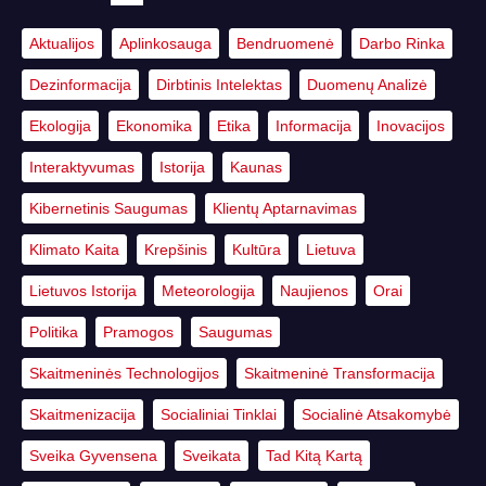
Aktualijos
Aplinkosauga
Bendruomenė
Darbo Rinka
Dezinformacija
Dirbtinis Intelektas
Duomenų Analizė
Ekologija
Ekonomika
Etika
Informacija
Inovacijos
Interaktyvumas
Istorija
Kaunas
Kibernetinis Saugumas
Klientų Aptarnavimas
Klimato Kaita
Krepšinis
Kultūra
Lietuva
Lietuvos Istorija
Meteorologija
Naujienos
Orai
Politika
Pramogos
Saugumas
Skaitmeninės Technologijos
Skaitmeninė Transformacija
Skaitmenizacija
Socialiniai Tinklai
Socialinė Atsakomybė
Sveika Gyvensena
Sveikata
Tad Kitą Kartą