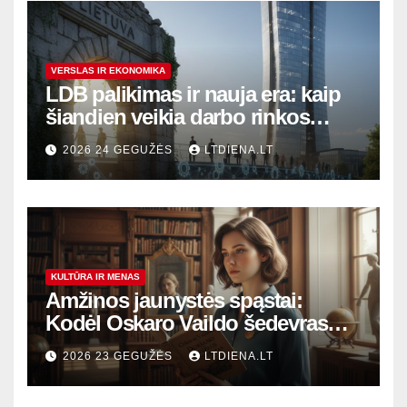
VERSLAS IR EKONOMIKA
LDB palikimas ir nauja era: kaip
šiandien veikia darbo rinkos
variklis Lietuvoje?
2026 24 GEGUŽĖS
LTDIENA.LT
KULTŪRA IR MENAS
Amžinos jaunystės spąstai:
Kodėl Oskaro Vaildo šedevras
šiandien aktualesnis nei bet
2026 23 GEGUŽĖS
LTDIENA.LT
kada?