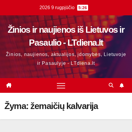
Skip
2026 9 rugpjūčio
5:26
to
content
Žinios ir naujienos iš Lietuvos ir
Pasaulio - LTdiena.lt
Žinios, naujienos, aktualijos, įdomybės, Lietuvoje
ir Pasaulyje - LTdiena.lt
Žyma:
žemaičių kalvarija