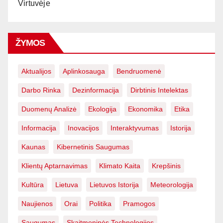
Virtuvėje
ŽYMOS
Aktualijos
Aplinkosauga
Bendruomenė
Darbo Rinka
Dezinformacija
Dirbtinis Intelektas
Duomenų Analizė
Ekologija
Ekonomika
Etika
Informacija
Inovacijos
Interaktyvumas
Istorija
Kaunas
Kibernetinis Saugumas
Klientų Aptarnavimas
Klimato Kaita
Krepšinis
Kultūra
Lietuva
Lietuvos Istorija
Meteorologija
Naujienos
Orai
Politika
Pramogos
Saugumas
Skaitmeninės Technologijos