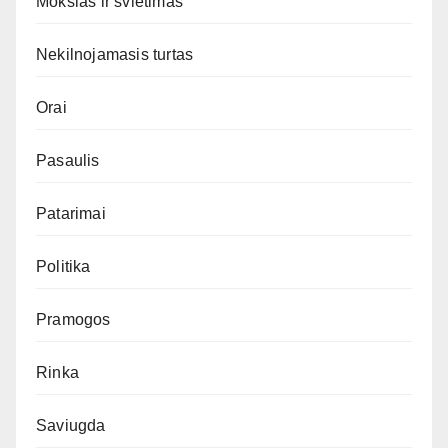
Mokslas ir švietimas
Nekilnojamasis turtas
Orai
Pasaulis
Patarimai
Politika
Pramogos
Rinka
Saviugda