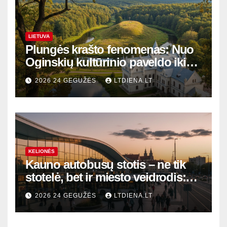
LIETUVA
Plungės krašto fenomenas: Nuo
Oginskių kultūrinio paveldo iki
Žemaitijos gamtos perlų
2026 24 GEGUŽĖS
LTDIENA.LT
KELIONĖS
Kauno autobusų stotis – ne tik
stotelė, bet ir miesto veidrodis:
modernūs vartai į laikinąją
2026 24 GEGUŽĖS
LTDIENA.LT
sostinę