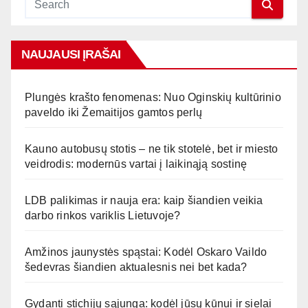
NAUJAUSI ĮRAŠAI
Plungės krašto fenomenas: Nuo Oginskių kultūrinio
paveldo iki Žemaitijos gamtos perlų
Kauno autobusų stotis – ne tik stotelė, bet ir miesto
veidrodis: modernūs vartai į laikinąją sostinę
LDB palikimas ir nauja era: kaip šiandien veikia
darbo rinkos variklis Lietuvoje?
Amžinos jaunystės spąstai: Kodėl Oskaro Vaildo
šedevras šiandien aktualesnis nei bet kada?
Gydanti stichijų sąjunga: kodėl jūsų kūnui ir sielai