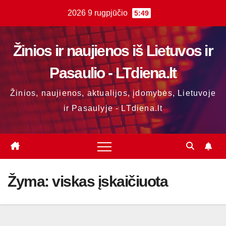
Skip
2026 9 rugpjūčio
5:49
to
content
Žinios ir naujienos iš Lietuvos ir
Pasaulio - LTdiena.lt
Žinios, naujienos, aktualijos, įdomybės, Lietuvoje
ir Pasaulyje - LTdiena.lt
Žyma:
viskas įskaičiuota