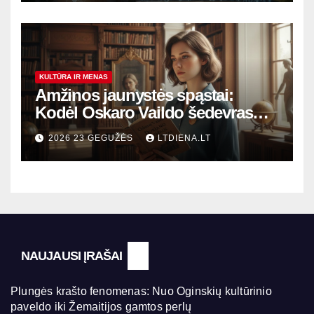
KULTŪRA IR MENAS
Amžinos jaunystės spąstai:
Kodėl Oskaro Vaildo šedevras
šiandien aktualesnis nei bet
2026 23 GEGUŽĖS
LTDIENA.LT
kada?
NAUJAUSI ĮRAŠAI
Plungės krašto fenomenas: Nuo Oginskių kultūrinio
paveldo iki Žemaitijos gamtos perlų