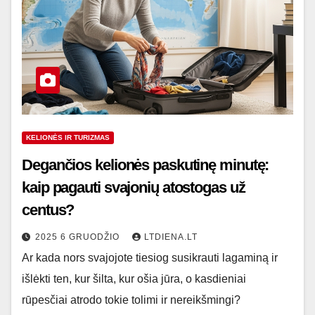
KELIONĖS IR TURIZMAS
Degančios kelionės paskutinę minutę:
kaip pagauti svajonių atostogas už
centus?
2025 6 GRUODŽIO
LTDIENA.LT
Ar kada nors svajojote tiesiog susikrauti lagaminą ir
išlėkti ten, kur šilta, kur ošia jūra, o kasdieniai
rūpesčiai atrodo tokie tolimi ir nereikšmingi?