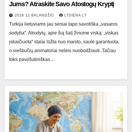
Jums? Atraskite Savo Atostogų Kryptį
2026 12 BALANDŽIO
LTDIENA.LT
Turkija lietuviams jau seniai tapo savotiška „vasaros
sodyba“. Atrodytų, apie šią šalį žinome viską: „viskas
įskaičiuota“ stalai lūžta nuo maisto, saulė garantuota,
o viešbučių animatoriai neleis nuobodžiauti. Tačiau
toks paviršutiniškas…