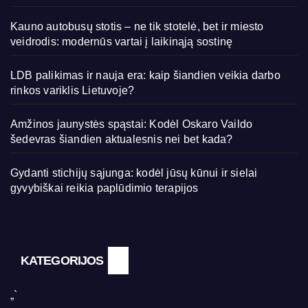
Kauno autobusų stotis – ne tik stotelė, bet ir miesto
veidrodis: modernūs vartai į laikinąją sostinę
LDB palikimas ir nauja era: kaip šiandien veikia darbo
rinkos variklis Lietuvoje?
Amžinos jaunystės spąstai: Kodėl Oskaro Vaildo
šedevras šiandien aktualesnis nei bet kada?
Gydanti stichijų sąjunga: kodėl jūsų kūnui ir sielai
gyvybiškai reikia paplūdimio terapijos
KATEGORIJOS
„`