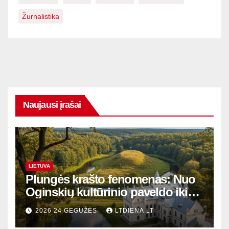
Žurnalistika
Naujausi įrašai
LIETUVA
Plungės krašto fenomenas: Nuo
Oginskių kultūrinio paveldo iki
Žemaitijos gamtos perlų
2026 24 GEGUŽĖS
LTDIENA.LT