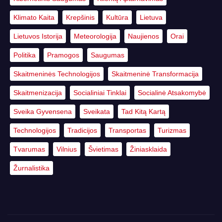
Klimato Kaita
Krepšinis
Kultūra
Lietuva
Lietuvos Istorija
Meteorologija
Naujienos
Orai
Politika
Pramogos
Saugumas
Skaitmeninės Technologijos
Skaitmeninė Transformacija
Skaitmenizacija
Socialiniai Tinklai
Socialinė Atsakomybė
Sveika Gyvensena
Sveikata
Tad Kitą Kartą
Technologijos
Tradicijos
Transportas
Turizmas
Tvarumas
Vilnius
Švietimas
Žiniasklaida
Žurnalistika