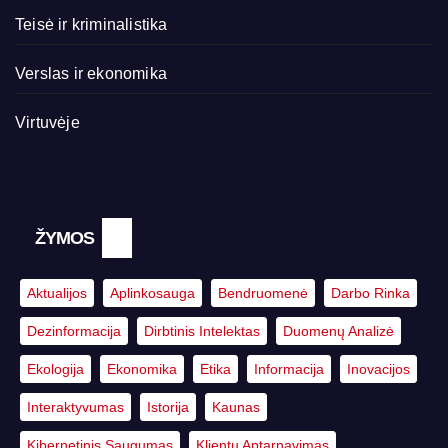
Teisė ir kriminalistika
Verslas ir ekonomika
Virtuvėje
ŽYMOS
Aktualijos
Aplinkosauga
Bendruomenė
Darbo Rinka
Dezinformacija
Dirbtinis Intelektas
Duomenų Analizė
Ekologija
Ekonomika
Etika
Informacija
Inovacijos
Interaktyvumas
Istorija
Kaunas
Kibernetinis Saugumas
Klientų Aptarnavimas