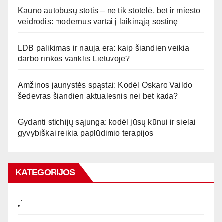
Kauno autobusų stotis – ne tik stotelė, bet ir miesto
veidrodis: modernūs vartai į laikinąją sostinę
LDB palikimas ir nauja era: kaip šiandien veikia
darbo rinkos variklis Lietuvoje?
Amžinos jaunystės spąstai: Kodėl Oskaro Vaildo
šedevras šiandien aktualesnis nei bet kada?
Gydanti stichijų sąjunga: kodėl jūsų kūnui ir sielai
gyvybiškai reikia paplūdimio terapijos
KATEGORIJOS
„`