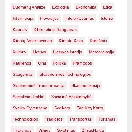
Duomenų Analizė
Ekologija
Ekonomika
Etika
Informacija
Inovacijos
Interaktyvumas
Istorija
Kaunas
Kibernetinis Saugumas
Klientų Aptarnavimas
Klimato Kaita
Krepšinis
Kultūra
Lietuva
Lietuvos Istorija
Meteorologija
Naujienos
Orai
Politika
Pramogos
Saugumas
Skaitmeninės Technologijos
Skaitmeninė Transformacija
Skaitmenizacija
Socialiniai Tinklai
Socialinė Atsakomybė
Sveika Gyvensena
Sveikata
Tad Kitą Kartą
Technologijos
Tradicijos
Transportas
Turizmas
Tvarumas
Vilnius
Švietimas
Žiniasklaida