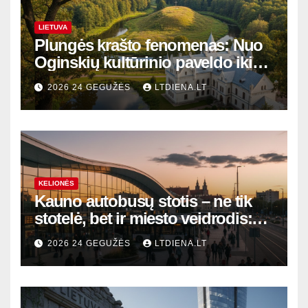
LIETUVA
Plungės krašto fenomenas: Nuo
Oginskių kultūrinio paveldo iki
Žemaitijos gamtos perlų
2026 24 GEGUŽĖS
LTDIENA.LT
KELIONĖS
Kauno autobusų stotis – ne tik
stotelė, bet ir miesto veidrodis:
modernūs vartai į laikinąją
2026 24 GEGUŽĖS
LTDIENA.LT
sostinę