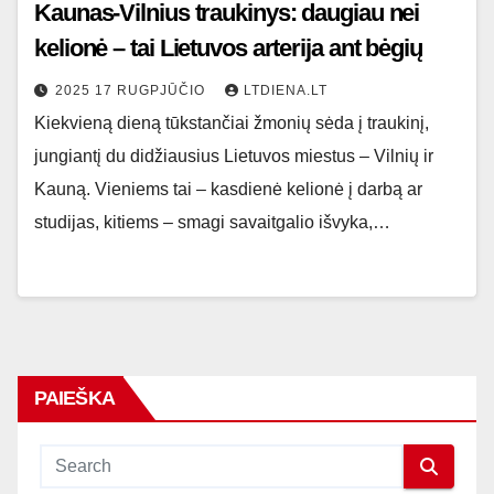
Kaunas-Vilnius traukinys: daugiau nei
kelionė – tai Lietuvos arterija ant bėgių
2025 17 RUGPJŪČIO
LTDIENA.LT
Kiekvieną dieną tūkstančiai žmonių sėda į traukinį,
jungiantį du didžiausius Lietuvos miestus – Vilnių ir
Kauną. Vieniems tai – kasdienė kelionė į darbą ar
studijas, kitiems – smagi savaitgalio išvyka,…
PAIEŠKA