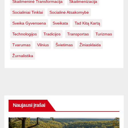
Skaitmeninė Transformacija
Skaitmenizacija
Socialiniai Tinklai
Socialinė Atsakomybė
Sveika Gyvensena
Sveikata
Tad Kitą Kartą
Technologijos
Tradicijos
Transportas
Turizmas
Tvarumas
Vilnius
Švietimas
Žiniasklaida
Žurnalistika
Naujausi įrašai