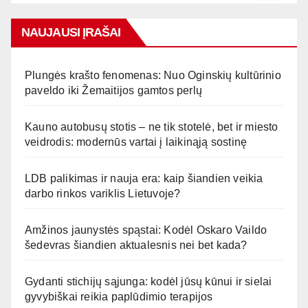
NAUJAUSI ĮRAŠAI
Plungės krašto fenomenas: Nuo Oginskių kultūrinio
paveldo iki Žemaitijos gamtos perlų
Kauno autobusų stotis – ne tik stotelė, bet ir miesto
veidrodis: modernūs vartai į laikinąją sostinę
LDB palikimas ir nauja era: kaip šiandien veikia
darbo rinkos variklis Lietuvoje?
Amžinos jaunystės spąstai: Kodėl Oskaro Vaildo
šedevras šiandien aktualesnis nei bet kada?
Gydanti stichijų sąjunga: kodėl jūsų kūnui ir sielai
gyvybiškai reikia paplūdimio terapijos