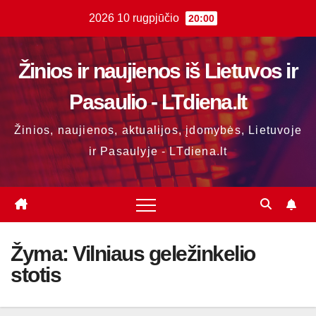
Skip
2026 10 rugpjūčio
20:00
to
content
Žinios ir naujienos iš Lietuvos ir
Pasaulio - LTdiena.lt
Žinios, naujienos, aktualijos, įdomybės, Lietuvoje
ir Pasaulyje - LTdiena.lt
Žyma:
Vilniaus geležinkelio
stotis