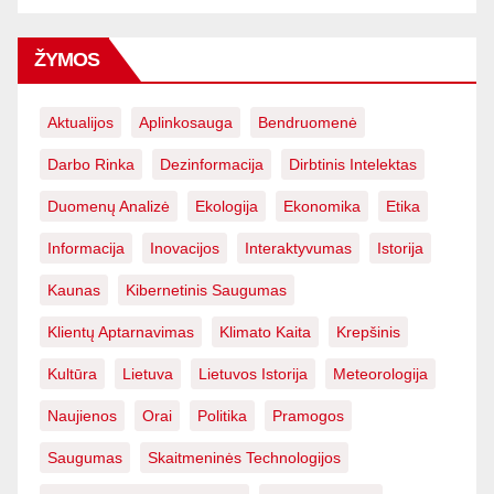
ŽYMOS
Aktualijos
Aplinkosauga
Bendruomenė
Darbo Rinka
Dezinformacija
Dirbtinis Intelektas
Duomenų Analizė
Ekologija
Ekonomika
Etika
Informacija
Inovacijos
Interaktyvumas
Istorija
Kaunas
Kibernetinis Saugumas
Klientų Aptarnavimas
Klimato Kaita
Krepšinis
Kultūra
Lietuva
Lietuvos Istorija
Meteorologija
Naujienos
Orai
Politika
Pramogos
Saugumas
Skaitmeninės Technologijos