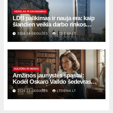
VERSLAS IR EKONOMIKA
LDB palikimas ir nauja era: kaip
šiandien veikia darbo rinkos
variklis Lietuvoje?
2026 24 GEGUŽĖS
LTDIENA.LT
KULTŪRA IR MENAS
Amžinos jaunystės spąstai:
Kodėl Oskaro Vaildo šedevras
šiandien aktualesnis nei bet
2026 23 GEGUŽĖS
LTDIENA.LT
kada?