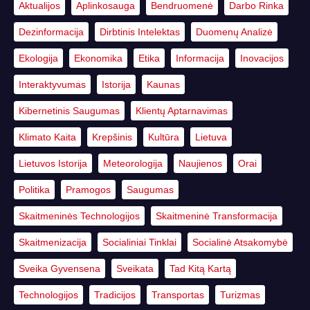
Aktualijos
Aplinkosauga
Bendruomenė
Darbo Rinka
Dezinformacija
Dirbtinis Intelektas
Duomenų Analizė
Ekologija
Ekonomika
Etika
Informacija
Inovacijos
Interaktyvumas
Istorija
Kaunas
Kibernetinis Saugumas
Klientų Aptarnavimas
Klimato Kaita
Krepšinis
Kultūra
Lietuva
Lietuvos Istorija
Meteorologija
Naujienos
Orai
Politika
Pramogos
Saugumas
Skaitmeninės Technologijos
Skaitmeninė Transformacija
Skaitmenizacija
Socialiniai Tinklai
Socialinė Atsakomybė
Sveika Gyvensena
Sveikata
Tad Kitą Kartą
Technologijos
Tradicijos
Transportas
Turizmas