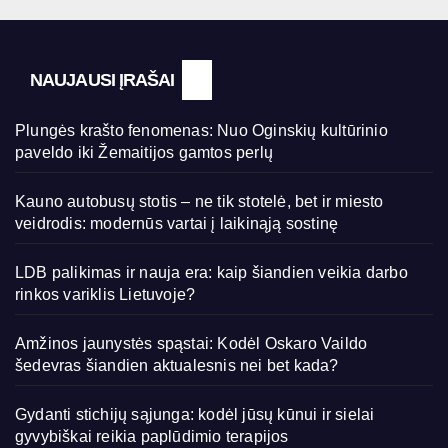
NAUJAUSI ĮRAŠAI
Plungės krašto fenomenas: Nuo Oginskių kultūrinio
paveldo iki Žemaitijos gamtos perlų
Kauno autobusų stotis – ne tik stotelė, bet ir miesto
veidrodis: modernūs vartai į laikinąją sostinę
LDB palikimas ir nauja era: kaip šiandien veikia darbo
rinkos variklis Lietuvoje?
Amžinos jaunystės spąstai: Kodėl Oskaro Vaildo
šedevras šiandien aktualesnis nei bet kada?
Gydanti stichijų sąjunga: kodėl jūsų kūnui ir sielai
gyvybiškai reikia paplūdimio terapijos