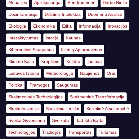
Aktualijos
Aplinkosauga
Bendruomenė
Darbo Rinka
Dezinformacija
Dirbtinis Intelektas
Duomenų Analizė
Ekologija
Ekonomika
Etika
Informacija
Inovacijos
Interaktyvumas
Istorija
Kaunas
Kibernetinis Saugumas
Klientų Aptarnavimas
Klimato Kaita
Krepšinis
Kultūra
Lietuva
Lietuvos Istorija
Meteorologija
Naujienos
Orai
Politika
Pramogos
Saugumas
Skaitmeninės Technologijos
Skaitmeninė Transformacija
Skaitmenizacija
Socialiniai Tinklai
Socialinė Atsakomybė
Sveika Gyvensena
Sveikata
Tad Kitą Kartą
Technologijos
Tradicijos
Transportas
Turizmas