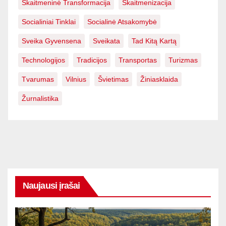
Skaitmeninė Transformacija
Skaitmenizacija
Socialiniai Tinklai
Socialinė Atsakomybė
Sveika Gyvensena
Sveikata
Tad Kitą Kartą
Technologijos
Tradicijos
Transportas
Turizmas
Tvarumas
Vilnius
Švietimas
Žiniasklaida
Žurnalistika
Naujausi įrašai