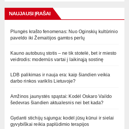
NAUJAUSI ĮRAŠAI
Plungės krašto fenomenas: Nuo Oginskių kultūrinio
paveldo iki Žemaitijos gamtos perlų
Kauno autobusų stotis – ne tik stotelė, bet ir miesto
veidrodis: modernūs vartai į laikinąją sostinę
LDB palikimas ir nauja era: kaip šiandien veikia
darbo rinkos variklis Lietuvoje?
Amžinos jaunystės spąstai: Kodėl Oskaro Vaildo
šedevras šiandien aktualesnis nei bet kada?
Gydanti stichijų sąjunga: kodėl jūsų kūnui ir sielai
gyvybiškai reikia paplūdimio terapijos