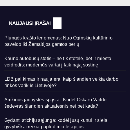
NAUJAUSI ĮRAŠAI
Plungės krašto fenomenas: Nuo Oginskių kultūrinio
paveldo iki Žemaitijos gamtos perlų
Kauno autobusų stotis – ne tik stotelė, bet ir miesto
veidrodis: modernūs vartai į laikinąją sostinę
LDB palikimas ir nauja era: kaip šiandien veikia darbo
rinkos variklis Lietuvoje?
Amžinos jaunystės spąstai: Kodėl Oskaro Vaildo
šedevras šiandien aktualesnis nei bet kada?
Gydanti stichijų sąjunga: kodėl jūsų kūnui ir sielai
gyvybiškai reikia paplūdimio terapijos