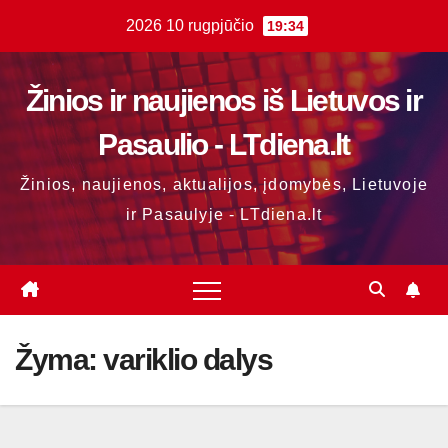
Skip
2026 10 rugpjūčio
19:34
to
content
Žinios ir naujienos iš Lietuvos ir
Pasaulio - LTdiena.lt
Žinios, naujienos, aktualijos, įdomybės, Lietuvoje
ir Pasaulyje - LTdiena.lt
Žyma:
variklio dalys