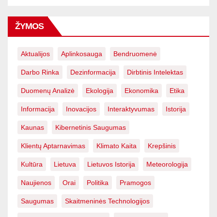
ŽYMOS
Aktualijos
Aplinkosauga
Bendruomenė
Darbo Rinka
Dezinformacija
Dirbtinis Intelektas
Duomenų Analizė
Ekologija
Ekonomika
Etika
Informacija
Inovacijos
Interaktyvumas
Istorija
Kaunas
Kibernetinis Saugumas
Klientų Aptarnavimas
Klimato Kaita
Krepšinis
Kultūra
Lietuva
Lietuvos Istorija
Meteorologija
Naujienos
Orai
Politika
Pramogos
Saugumas
Skaitmeninės Technologijos