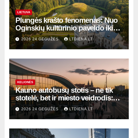
LIETUVA
Plungės krašto fenomenas: Nuo
Oginskių kultūrinio paveldo iki
Žemaitijos gamtos perlų
2026 24 GEGUŽĖS
LTDIENA.LT
KELIONĖS
Kauno autobusų stotis – ne tik
stotelė, bet ir miesto veidrodis:
modernūs vartai į laikinąją
2026 24 GEGUŽĖS
LTDIENA.LT
sostinę