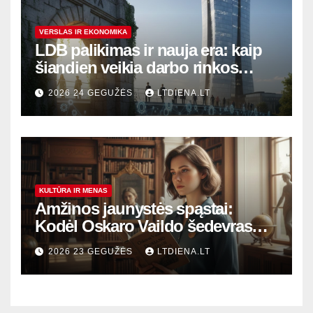
VERSLAS IR EKONOMIKA
LDB palikimas ir nauja era: kaip
šiandien veikia darbo rinkos
variklis Lietuvoje?
2026 24 GEGUŽĖS
LTDIENA.LT
KULTŪRA IR MENAS
Amžinos jaunystės spąstai:
Kodėl Oskaro Vaildo šedevras
šiandien aktualesnis nei bet
2026 23 GEGUŽĖS
LTDIENA.LT
kada?