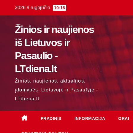
Skip
2026 9 rugpjūčio
10:18
to
content
Žinios ir naujienos
iš Lietuvos ir
Pasaulio -
LTdiena.lt
Žinios, naujienos, aktualijos,
įdomybės, Lietuvoje ir Pasaulyje -
LTdiena.lt
PRADINIS
INFORMACIJA
ORAI