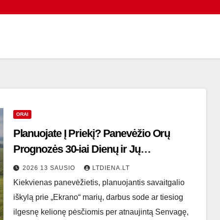
ORAI
Planuojate Į Priekį? Panevėžio Orų
Prognozės 30-iai Dienų ir Jų
Patikimumas
2026 13 SAUSIO
LTDIENA.LT
Kiekvienas panevėžietis, planuojantis savaitgalio
iškylą prie „Ekrano“ marių, darbus sode ar tiesiog
ilgesnę kelionę pėsčiomis per atnaujintą Senvagę,