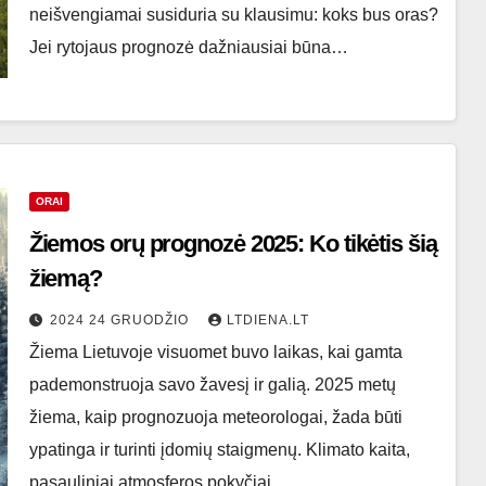
neišvengiamai susiduria su klausimu: koks bus oras?
Jei rytojaus prognozė dažniausiai būna…
ORAI
Žiemos orų prognozė 2025: Ko tikėtis šią
žiemą?
2024 24 GRUODŽIO
LTDIENA.LT
Žiema Lietuvoje visuomet buvo laikas, kai gamta
pademonstruoja savo žavesį ir galią. 2025 metų
žiema, kaip prognozuoja meteorologai, žada būti
ypatinga ir turinti įdomių staigmenų. Klimato kaita,
pasauliniai atmosferos pokyčiai…