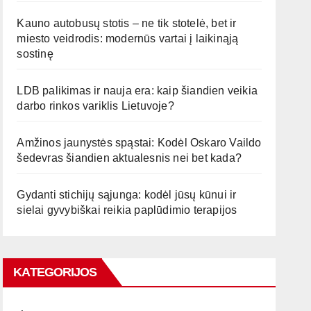
Kauno autobusų stotis – ne tik stotelė, bet ir
miesto veidrodis: modernūs vartai į laikinąją
sostinę
LDB palikimas ir nauja era: kaip šiandien veikia
darbo rinkos variklis Lietuvoje?
Amžinos jaunystės spąstai: Kodėl Oskaro Vaildo
šedevras šiandien aktualesnis nei bet kada?
Gydanti stichijų sąjunga: kodėl jūsų kūnui ir
sielai gyvybiškai reikia paplūdimio terapijos
KATEGORIJOS