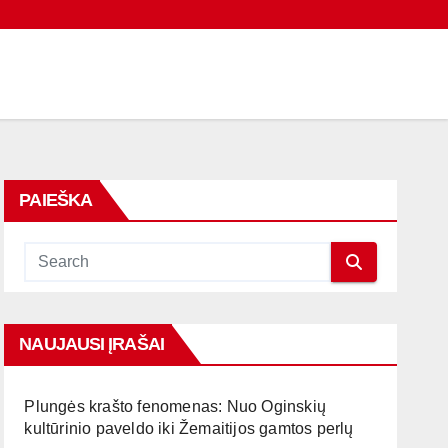
PAIEŠKA
NAUJAUSI ĮRAŠAI
Plungės krašto fenomenas: Nuo Oginskių
kultūrinio paveldo iki Žemaitijos gamtos perlų