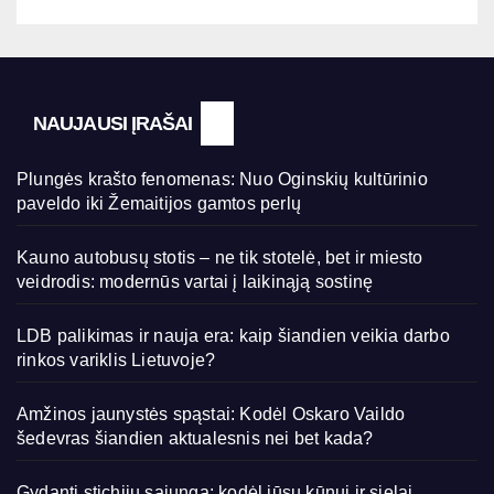
NAUJAUSI ĮRAŠAI
Plungės krašto fenomenas: Nuo Oginskių kultūrinio
paveldo iki Žemaitijos gamtos perlų
Kauno autobusų stotis – ne tik stotelė, bet ir miesto
veidrodis: modernūs vartai į laikinąją sostinę
LDB palikimas ir nauja era: kaip šiandien veikia darbo
rinkos variklis Lietuvoje?
Amžinos jaunystės spąstai: Kodėl Oskaro Vaildo
šedevras šiandien aktualesnis nei bet kada?
Gydanti stichijų sąjunga: kodėl jūsų kūnui ir sielai