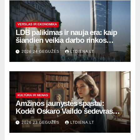
VERSLAS IR EKONOMIKA
LDB palikimas ir nauja era: kaip
šiandien veikia darbo rinkos
variklis Lietuvoje?
2026 24 GEGUŽĖS
LTDIENA.LT
KULTŪRA IR MENAS
Amžinos jaunystės spąstai:
Kodėl Oskaro Vaildo šedevras
šiandien aktualesnis nei bet
2026 23 GEGUŽĖS
LTDIENA.LT
kada?