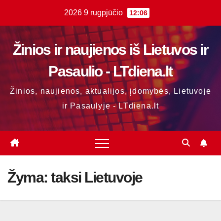
Skip
2026 9 rugpjūčio
12:06
to
content
Žinios ir naujienos iš Lietuvos ir
Pasaulio - LTdiena.lt
Žinios, naujienos, aktualijos, įdomybės, Lietuvoje
ir Pasaulyje - LTdiena.lt
Žyma:
taksi Lietuvoje