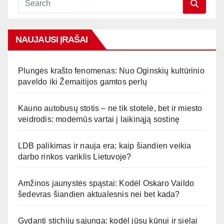
NAUJAUSI ĮRAŠAI
Plungės krašto fenomenas: Nuo Oginskių kultūrinio
paveldo iki Žemaitijos gamtos perlų
Kauno autobusų stotis – ne tik stotelė, bet ir miesto
veidrodis: modernūs vartai į laikinąją sostinę
LDB palikimas ir nauja era: kaip šiandien veikia
darbo rinkos variklis Lietuvoje?
Amžinos jaunystės spąstai: Kodėl Oskaro Vaildo
šedevras šiandien aktualesnis nei bet kada?
Gydanti stichijų sąjunga: kodėl jūsų kūnui ir sielai