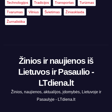
Technologijos
Tradicijos
Transportas
Turizmas
Tvarumas
Vilnius
Švietimas
Žiniasklaida
Žurnalistika
Žinios ir naujienos iš
Lietuvos ir Pasaulio -
LTdiena.lt
Žinios, naujienos, aktualijos, įdomybės, Lietuvoje ir
Pasaulyje - LTdiena.lt