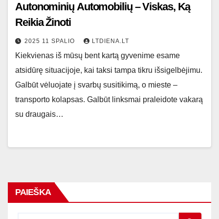
Autonominių Automobilių – Viskas, Ką
Reikia Žinoti
2025 11 SPALIO
LTDIENA.LT
Kiekvienas iš mūsų bent kartą gyvenime esame
atsidūrę situacijoje, kai taksi tampa tikru išsigelbėjimu.
Galbūt vėluojate į svarbų susitikimą, o mieste –
transporto kolapsas. Galbūt linksmai praleidote vakarą
su draugais…
PAIEŠKA