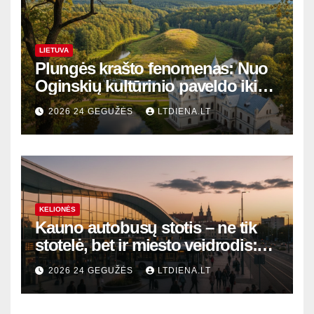
LIETUVA
Plungės krašto fenomenas: Nuo
Oginskių kultūrinio paveldo iki
Žemaitijos gamtos perlų
2026 24 GEGUŽĖS
LTDIENA.LT
KELIONĖS
Kauno autobusų stotis – ne tik
stotelė, bet ir miesto veidrodis:
modernūs vartai į laikinąją
2026 24 GEGUŽĖS
LTDIENA.LT
sostinę