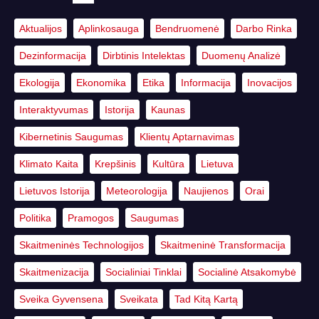
Aktualijos
Aplinkosauga
Bendruomenė
Darbo Rinka
Dezinformacija
Dirbtinis Intelektas
Duomenų Analizė
Ekologija
Ekonomika
Etika
Informacija
Inovacijos
Interaktyvumas
Istorija
Kaunas
Kibernetinis Saugumas
Klientų Aptarnavimas
Klimato Kaita
Krepšinis
Kultūra
Lietuva
Lietuvos Istorija
Meteorologija
Naujienos
Orai
Politika
Pramogos
Saugumas
Skaitmeninės Technologijos
Skaitmeninė Transformacija
Skaitmenizacija
Socialiniai Tinklai
Socialinė Atsakomybė
Sveika Gyvensena
Sveikata
Tad Kitą Kartą