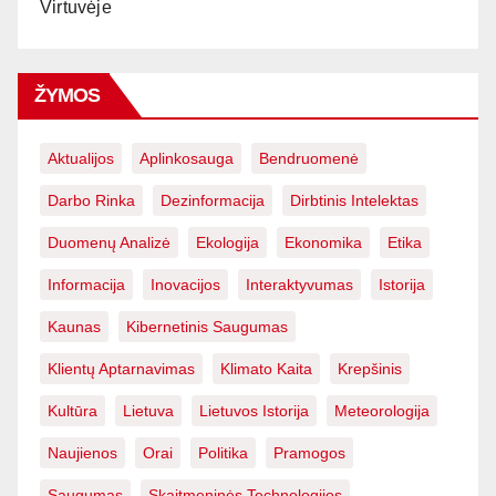
Virtuvėje
ŽYMOS
Aktualijos
Aplinkosauga
Bendruomenė
Darbo Rinka
Dezinformacija
Dirbtinis Intelektas
Duomenų Analizė
Ekologija
Ekonomika
Etika
Informacija
Inovacijos
Interaktyvumas
Istorija
Kaunas
Kibernetinis Saugumas
Klientų Aptarnavimas
Klimato Kaita
Krepšinis
Kultūra
Lietuva
Lietuvos Istorija
Meteorologija
Naujienos
Orai
Politika
Pramogos
Saugumas
Skaitmeninės Technologijos