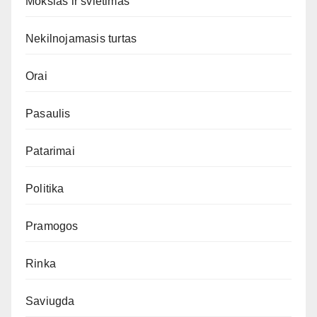
Mokslas ir švietimas
Nekilnojamasis turtas
Orai
Pasaulis
Patarimai
Politika
Pramogos
Rinka
Saviugda