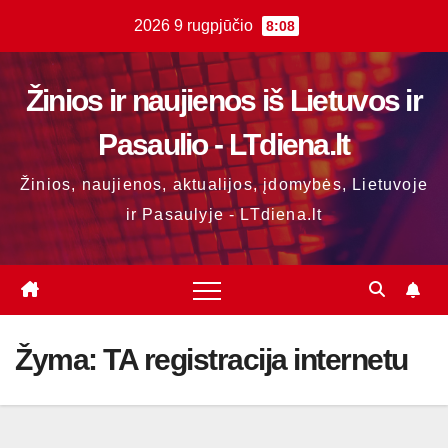
Skip
2026 9 rugpjūčio
8:08
to
content
Žinios ir naujienos iš Lietuvos ir
Pasaulio - LTdiena.lt
Žinios, naujienos, aktualijos, įdomybės, Lietuvoje
ir Pasaulyje - LTdiena.lt
Žyma:
TA registracija internetu