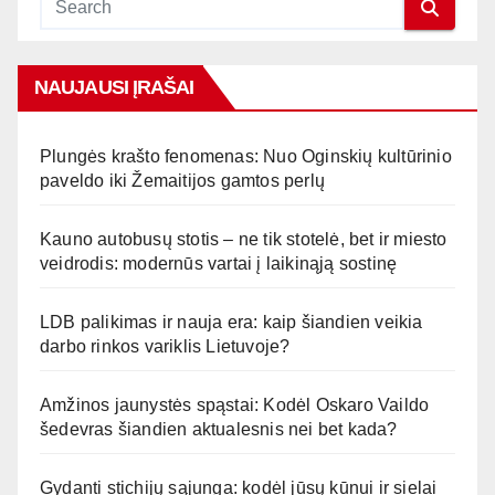
NAUJAUSI ĮRAŠAI
Plungės krašto fenomenas: Nuo Oginskių kultūrinio
paveldo iki Žemaitijos gamtos perlų
Kauno autobusų stotis – ne tik stotelė, bet ir miesto
veidrodis: modernūs vartai į laikinąją sostinę
LDB palikimas ir nauja era: kaip šiandien veikia
darbo rinkos variklis Lietuvoje?
Amžinos jaunystės spąstai: Kodėl Oskaro Vaildo
šedevras šiandien aktualesnis nei bet kada?
Gydanti stichijų sąjunga: kodėl jūsų kūnui ir sielai