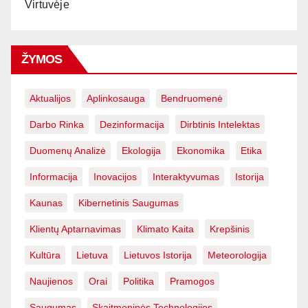
Virtuvėje
ŽYMOS
Aktualijos
Aplinkosauga
Bendruomenė
Darbo Rinka
Dezinformacija
Dirbtinis Intelektas
Duomenų Analizė
Ekologija
Ekonomika
Etika
Informacija
Inovacijos
Interaktyvumas
Istorija
Kaunas
Kibernetinis Saugumas
Klientų Aptarnavimas
Klimato Kaita
Krepšinis
Kultūra
Lietuva
Lietuvos Istorija
Meteorologija
Naujienos
Orai
Politika
Pramogos
Saugumas
Skaitmeninės Technologijos