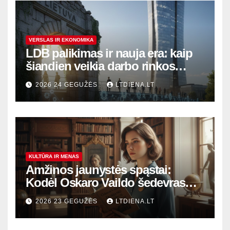
VERSLAS IR EKONOMIKA
LDB palikimas ir nauja era: kaip
šiandien veikia darbo rinkos
variklis Lietuvoje?
2026 24 GEGUŽĖS
LTDIENA.LT
KULTŪRA IR MENAS
Amžinos jaunystės spąstai:
Kodėl Oskaro Vaildo šedevras
šiandien aktualesnis nei bet
2026 23 GEGUŽĖS
LTDIENA.LT
kada?