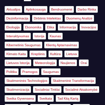
Aktualijos
Aplinkosauga
Bendruomenė
Darbo Rinka
Dezinformacija
Dirbtinis Intelektas
Duomenų Analizė
Ekologija
Ekonomika
Etika
Informacija
Inovacijos
Interaktyvumas
Istorija
Kaunas
Kibernetinis Saugumas
Klientų Aptarnavimas
Klimato Kaita
Krepšinis
Kultūra
Lietuva
Lietuvos Istorija
Meteorologija
Naujienos
Orai
Politika
Pramogos
Saugumas
Skaitmeninės Technologijos
Skaitmeninė Transformacija
Skaitmenizacija
Socialiniai Tinklai
Socialinė Atsakomybė
Sveika Gyvensena
Sveikata
Tad Kitą Kartą