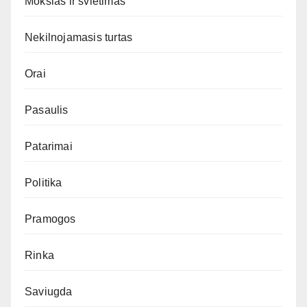
Mokslas ir švietimas
Nekilnojamasis turtas
Orai
Pasaulis
Patarimai
Politika
Pramogos
Rinka
Saviugda