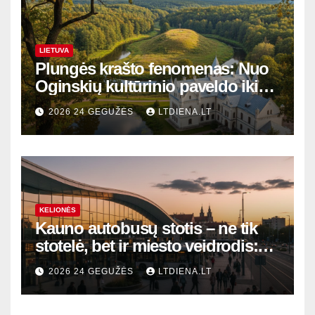
LIETUVA
Plungės krašto fenomenas: Nuo
Oginskių kultūrinio paveldo iki
Žemaitijos gamtos perlų
2026 24 GEGUŽĖS
LTDIENA.LT
KELIONĖS
Kauno autobusų stotis – ne tik
stotelė, bet ir miesto veidrodis:
modernūs vartai į laikinąją
2026 24 GEGUŽĖS
LTDIENA.LT
sostinę