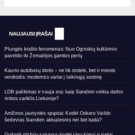
NAUJAUSI ĮRAŠAI
Plungės krašto fenomenas: Nuo Oginskių kultūrinio
paveldo iki Žemaitijos gamtos perlų
Kauno autobusų stotis – ne tik stotelė, bet ir miesto
veidrodis: modernūs vartai į laikinąją sostinę
LDB palikimas ir nauja era: kaip šiandien veikia darbo
rinkos variklis Lietuvoje?
Amžinos jaunystės spąstai: Kodėl Oskaro Vaildo
šedevras šiandien aktualesnis nei bet kada?
Gydanti stichijų sąjunga: kodėl jūsų kūnui ir sielai