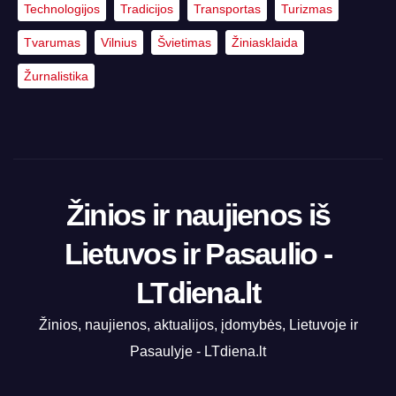
Technologijos
Tradicijos
Transportas
Turizmas
Tvarumas
Vilnius
Švietimas
Žiniasklaida
Žurnalistika
Žinios ir naujienos iš
Lietuvos ir Pasaulio -
LTdiena.lt
Žinios, naujienos, aktualijos, įdomybės, Lietuvoje ir
Pasaulyje - LTdiena.lt