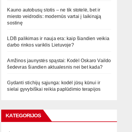
Kauno autobusų stotis – ne tik stotelė, bet ir
miesto veidrodis: modernūs vartai į laikinąją
sostinę
LDB palikimas ir nauja era: kaip šiandien veikia
darbo rinkos variklis Lietuvoje?
Amžinos jaunystės spąstai: Kodėl Oskaro Vaildo
šedevras šiandien aktualesnis nei bet kada?
Gydanti stichijų sąjunga: kodėl jūsų kūnui ir
sielai gyvybiškai reikia paplūdimio terapijos
KATEGORIJOS