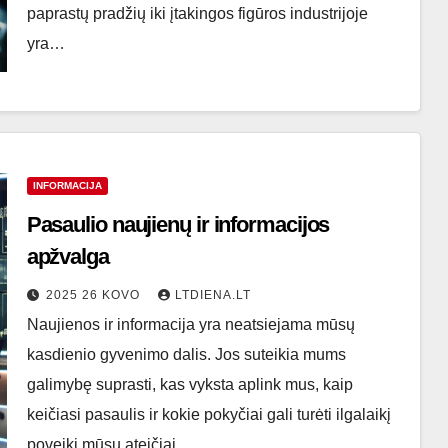
paprastų pradžių iki įtakingos figūros industrijoje
yra…
INFORMACIJA
Pasaulio naujienų ir informacijos
apžvalga
2025 26 KOVO
LTDIENA.LT
Naujienos ir informacija yra neatsiejama mūsų
kasdienio gyvenimo dalis. Jos suteikia mums
galimybę suprasti, kas vyksta aplink mus, kaip
keičiasi pasaulis ir kokie pokyčiai gali turėti ilgalaikį
poveikį mūsų ateičiai.…