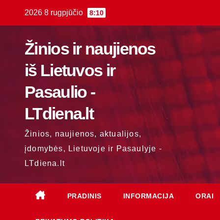
Skip
2026 8 rugpjūčio
8:10
to
content
Žinios ir naujienos
iš Lietuvos ir
Pasaulio -
LTdiena.lt
Žinios, naujienos, aktualijos,
įdomybės, Lietuvoje ir Pasaulyje -
LTdiena.lt
PRADINIS
INFORMACIJA
ORAI