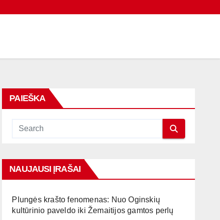
PAIEŠKA
NAUJAUSI ĮRAŠAI
Plungės krašto fenomenas: Nuo Oginskių
kultūrinio paveldo iki Žemaitijos gamtos perlų