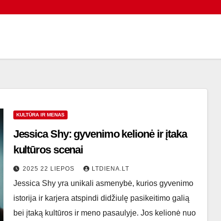
KULTŪRA IR MENAS
Jessica Shy: gyvenimo kelionė ir įtaka
kultūros scenai
2025 22 LIEPOS
LTDIENA.LT
Jessica Shy yra unikali asmenybė, kurios gyvenimo
istorija ir karjera atspindi didžiulę pasikeitimo galią
bei įtaką kultūros ir meno pasaulyje. Jos kelionė nuo