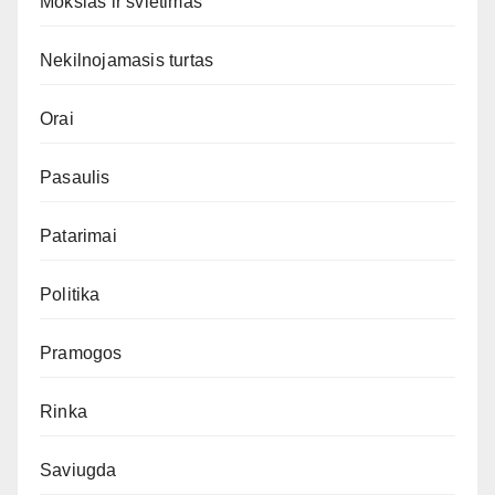
Mokslas ir švietimas
Nekilnojamasis turtas
Orai
Pasaulis
Patarimai
Politika
Pramogos
Rinka
Saviugda