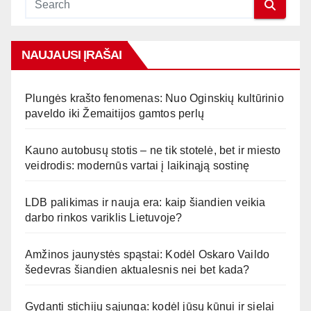
NAUJAUSI ĮRAŠAI
Plungės krašto fenomenas: Nuo Oginskių kultūrinio
paveldo iki Žemaitijos gamtos perlų
Kauno autobusų stotis – ne tik stotelė, bet ir miesto
veidrodis: modernūs vartai į laikinąją sostinę
LDB palikimas ir nauja era: kaip šiandien veikia
darbo rinkos variklis Lietuvoje?
Amžinos jaunystės spąstai: Kodėl Oskaro Vaildo
šedevras šiandien aktualesnis nei bet kada?
Gydanti stichijų sąjunga: kodėl jūsų kūnui ir sielai