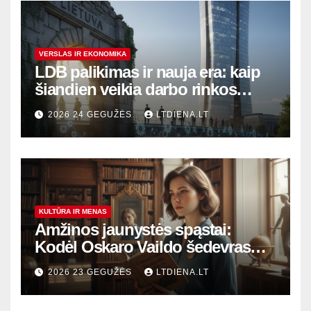
VERSLAS IR EKONOMIKA
LDB palikimas ir nauja era: kaip
šiandien veikia darbo rinkos
variklis Lietuvoje?
2026 24 GEGUŽĖS
LTDIENA.LT
KULTŪRA IR MENAS
Amžinos jaunystės spąstai:
Kodėl Oskaro Vaildo šedevras
šiandien aktualesnis nei bet
2026 23 GEGUŽĖS
LTDIENA.LT
kada?