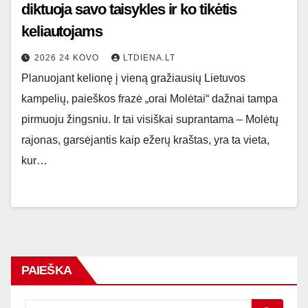
diktuoja savo taisykles ir ko tikėtis
keliautojams
2026 24 KOVO
LTDIENA.LT
Planuojant kelionę į vieną gražiausių Lietuvos
kampelių, paieškos frazė „orai Molėtai“ dažnai tampa
pirmuoju žingsniu. Ir tai visiškai suprantama – Molėtų
rajonas, garsėjantis kaip ežerų kraštas, yra ta vieta,
kur…
PAIEŠKA