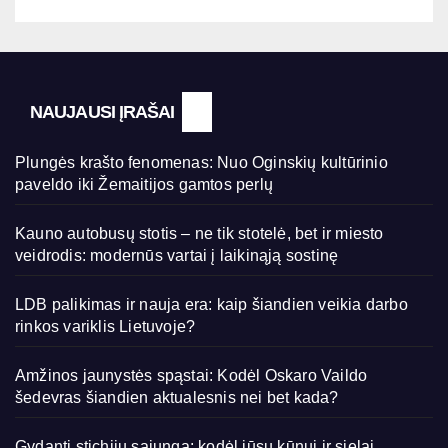
NAUJAUSI ĮRAŠAI
Plungės krašto fenomenas: Nuo Oginskių kultūrinio
paveldo iki Žemaitijos gamtos perlų
Kauno autobusų stotis – ne tik stotelė, bet ir miesto
veidrodis: modernūs vartai į laikinąją sostinę
LDB palikimas ir nauja era: kaip šiandien veikia darbo
rinkos variklis Lietuvoje?
Amžinos jaunystės spąstai: Kodėl Oskaro Vaildo
šedevras šiandien aktualesnis nei bet kada?
Gydanti stichijų sąjunga: kodėl jūsų kūnui ir sielai