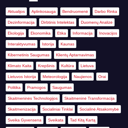
Aktualijos
Aplinkosauga
Bendruomenė
Darbo Rinka
Dezinformacija
Dirbtinis Intelektas
Duomenų Analizė
Ekologija
Ekonomika
Etika
Informacija
Inovacijos
Interaktyvumas
Istorija
Kaunas
Kibernetinis Saugumas
Klientų Aptarnavimas
Klimato Kaita
Krepšinis
Kultūra
Lietuva
Lietuvos Istorija
Meteorologija
Naujienos
Orai
Politika
Pramogos
Saugumas
Skaitmeninės Technologijos
Skaitmeninė Transformacija
Skaitmenizacija
Socialiniai Tinklai
Socialinė Atsakomybė
Sveika Gyvensena
Sveikata
Tad Kitą Kartą