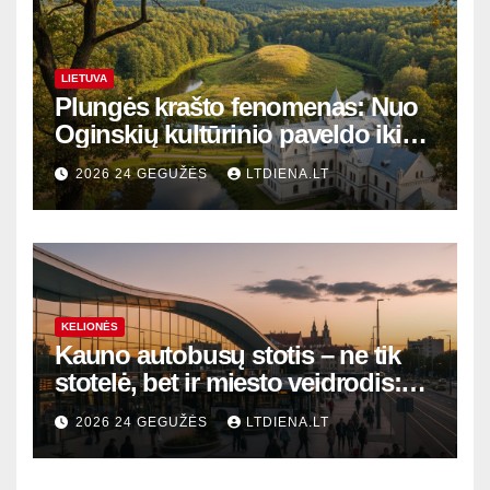
LIETUVA
Plungės krašto fenomenas: Nuo
Oginskių kultūrinio paveldo iki
Žemaitijos gamtos perlų
2026 24 GEGUŽĖS
LTDIENA.LT
KELIONĖS
Kauno autobusų stotis – ne tik
stotelė, bet ir miesto veidrodis:
modernūs vartai į laikinąją
2026 24 GEGUŽĖS
LTDIENA.LT
sostinę