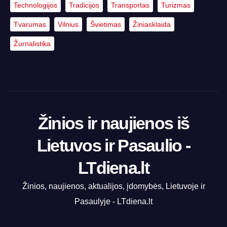
Technologijos
Tradicijos
Transportas
Turizmas
Tvarumas
Vilnius
Švietimas
Žiniasklaida
Žurnalistika
Žinios ir naujienos iš
Lietuvos ir Pasaulio -
LTdiena.lt
Žinios, naujienos, aktualijos, įdomybės, Lietuvoje ir
Pasaulyje - LTdiena.lt