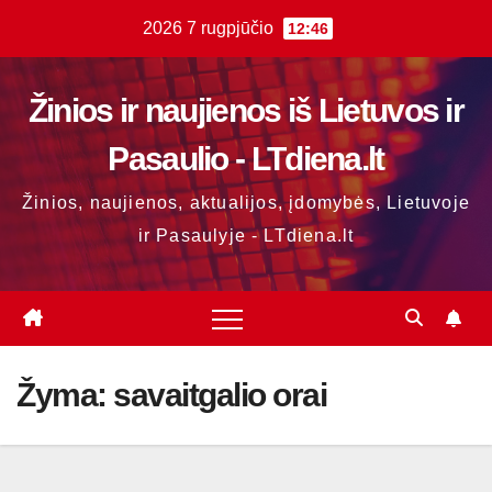
Skip
2026 7 rugpjūčio
12:46
to
content
Žinios ir naujienos iš Lietuvos ir
Pasaulio - LTdiena.lt
Žinios, naujienos, aktualijos, įdomybės, Lietuvoje
ir Pasaulyje - LTdiena.lt
Žyma:
savaitgalio orai