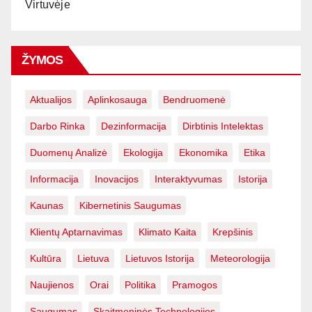
Virtuvėje
ŽYMOS
Aktualijos
Aplinkosauga
Bendruomenė
Darbo Rinka
Dezinformacija
Dirbtinis Intelektas
Duomenų Analizė
Ekologija
Ekonomika
Etika
Informacija
Inovacijos
Interaktyvumas
Istorija
Kaunas
Kibernetinis Saugumas
Klientų Aptarnavimas
Klimato Kaita
Krepšinis
Kultūra
Lietuva
Lietuvos Istorija
Meteorologija
Naujienos
Orai
Politika
Pramogos
Saugumas
Skaitmeninės Technologijos