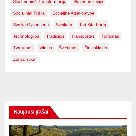
Skaitmeninė Transformacija
Skaitmenizacija
Socialiniai Tinklai
Socialinė Atsakomybė
Sveika Gyvensena
Sveikata
Tad Kitą Kartą
Technologijos
Tradicijos
Transportas
Turizmas
Tvarumas
Vilnius
Švietimas
Žiniasklaida
Žurnalistika
Naujausi įrašai