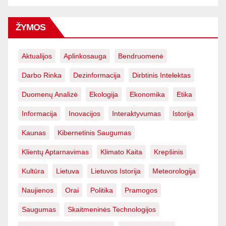
ŽYMOS
Aktualijos
Aplinkosauga
Bendruomenė
Darbo Rinka
Dezinformacija
Dirbtinis Intelektas
Duomenų Analizė
Ekologija
Ekonomika
Etika
Informacija
Inovacijos
Interaktyvumas
Istorija
Kaunas
Kibernetinis Saugumas
Klientų Aptarnavimas
Klimato Kaita
Krepšinis
Kultūra
Lietuva
Lietuvos Istorija
Meteorologija
Naujienos
Orai
Politika
Pramogos
Saugumas
Skaitmeninės Technologijos