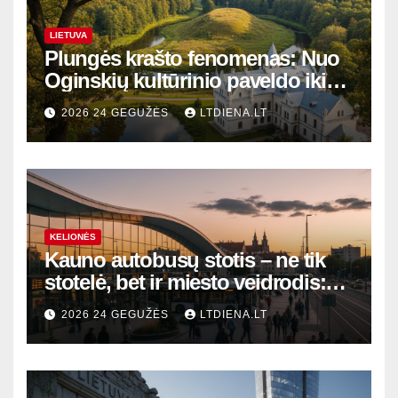
LIETUVA
Plungės krašto fenomenas: Nuo
Oginskių kultūrinio paveldo iki
Žemaitijos gamtos perlų
2026 24 GEGUŽĖS
LTDIENA.LT
KELIONĖS
Kauno autobusų stotis – ne tik
stotelė, bet ir miesto veidrodis:
modernūs vartai į laikinąją
2026 24 GEGUŽĖS
LTDIENA.LT
sostinę