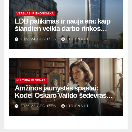
VERSLAS IR EKONOMIKA
LDB palikimas ir nauja era: kaip
šiandien veikia darbo rinkos
variklis Lietuvoje?
2026 24 GEGUŽĖS
LTDIENA.LT
KULTŪRA IR MENAS
Amžinos jaunystės spąstai:
Kodėl Oskaro Vaildo šedevras
šiandien aktualesnis nei bet
2026 23 GEGUŽĖS
LTDIENA.LT
kada?