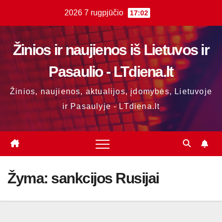
Skip
2026 7 rugpjūčio
17:02
to
content
Žinios ir naujienos iš Lietuvos ir
Pasaulio - LTdiena.lt
Žinios, naujienos, aktualijos, įdomybės, Lietuvoje
ir Pasaulyje - LTdiena.lt
Žyma:
sankcijos Rusijai