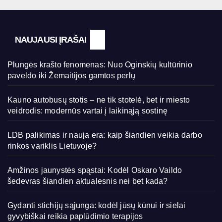
NAUJAUSI ĮRAŠAI
Plungės krašto fenomenas: Nuo Oginskių kultūrinio
paveldo iki Žemaitijos gamtos perlų
Kauno autobusų stotis – ne tik stotelė, bet ir miesto
veidrodis: modernūs vartai į laikinąją sostinę
LDB palikimas ir nauja era: kaip šiandien veikia darbo
rinkos variklis Lietuvoje?
Amžinos jaunystės spąstai: Kodėl Oskaro Vaildo
šedevras šiandien aktualesnis nei bet kada?
Gydanti stichijų sąjunga: kodėl jūsų kūnui ir sielai
gyvybiškai reikia paplūdimio terapijos