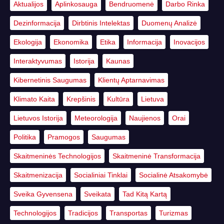
Aktualijos
Aplinkosauga
Bendruomenė
Darbo Rinka
Dezinformacija
Dirbtinis Intelektas
Duomenų Analizė
Ekologija
Ekonomika
Etika
Informacija
Inovacijos
Interaktyvumas
Istorija
Kaunas
Kibernetinis Saugumas
Klientų Aptarnavimas
Klimato Kaita
Krepšinis
Kultūra
Lietuva
Lietuvos Istorija
Meteorologija
Naujienos
Orai
Politika
Pramogos
Saugumas
Skaitmeninės Technologijos
Skaitmeninė Transformacija
Skaitmenizacija
Socialiniai Tinklai
Socialinė Atsakomybė
Sveika Gyvensena
Sveikata
Tad Kitą Kartą
Technologijos
Tradicijos
Transportas
Turizmas