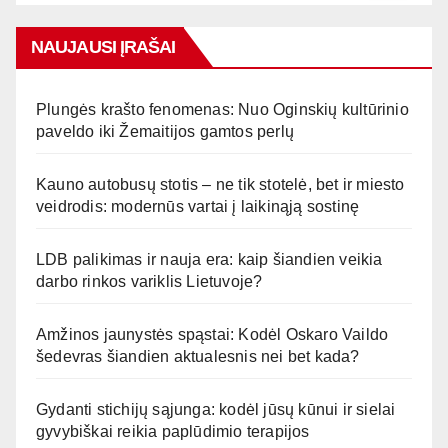
NAUJAUSI ĮRAŠAI
Plungės krašto fenomenas: Nuo Oginskių kultūrinio
paveldo iki Žemaitijos gamtos perlų
Kauno autobusų stotis – ne tik stotelė, bet ir miesto
veidrodis: modernūs vartai į laikinąją sostinę
LDB palikimas ir nauja era: kaip šiandien veikia
darbo rinkos variklis Lietuvoje?
Amžinos jaunystės spąstai: Kodėl Oskaro Vaildo
šedevras šiandien aktualesnis nei bet kada?
Gydanti stichijų sąjunga: kodėl jūsų kūnui ir sielai
gyvybiškai reikia paplūdimio terapijos