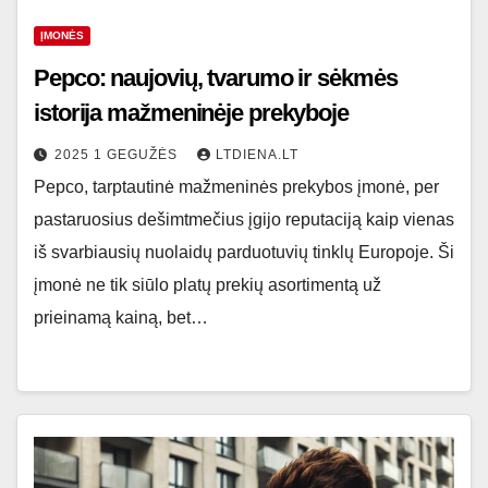
ĮMONĖS
Pepco: naujovių, tvarumo ir sėkmės
istorija mažmeninėje prekyboje
2025 1 GEGUŽĖS
LTDIENA.LT
Pepco, tarptautinė mažmeninės prekybos įmonė, per
pastaruosius dešimtmečius įgijo reputaciją kaip vienas
iš svarbiausių nuolaidų parduotuvių tinklų Europoje. Ši
įmonė ne tik siūlo platų prekių asortimentą už
prieinamą kainą, bet…