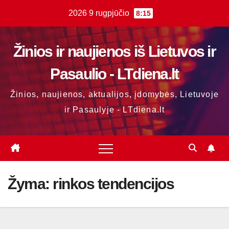
Skip
2026 9 rugpjūčio
8:15
to
content
Žinios ir naujienos iš Lietuvos ir
Pasaulio - LTdiena.lt
Žinios, naujienos, aktualijos, įdomybės, Lietuvoje
ir Pasaulyje - LTdiena.lt
Žyma:
rinkos tendencijos