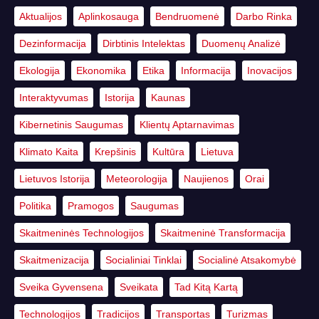
Aktualijos
Aplinkosauga
Bendruomenė
Darbo Rinka
Dezinformacija
Dirbtinis Intelektas
Duomenų Analizė
Ekologija
Ekonomika
Etika
Informacija
Inovacijos
Interaktyvumas
Istorija
Kaunas
Kibernetinis Saugumas
Klientų Aptarnavimas
Klimato Kaita
Krepšinis
Kultūra
Lietuva
Lietuvos Istorija
Meteorologija
Naujienos
Orai
Politika
Pramogos
Saugumas
Skaitmeninės Technologijos
Skaitmeninė Transformacija
Skaitmenizacija
Socialiniai Tinklai
Socialinė Atsakomybė
Sveika Gyvensena
Sveikata
Tad Kitą Kartą
Technologijos
Tradicijos
Transportas
Turizmas