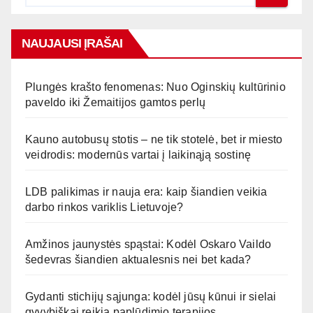
NAUJAUSI ĮRAŠAI
Plungės krašto fenomenas: Nuo Oginskių kultūrinio
paveldo iki Žemaitijos gamtos perlų
Kauno autobusų stotis – ne tik stotelė, bet ir miesto
veidrodis: modernūs vartai į laikinąją sostinę
LDB palikimas ir nauja era: kaip šiandien veikia
darbo rinkos variklis Lietuvoje?
Amžinos jaunystės spąstai: Kodėl Oskaro Vaildo
šedevras šiandien aktualesnis nei bet kada?
Gydanti stichijų sąjunga: kodėl jūsų kūnui ir sielai
gyvybiškai reikia paplūdimio terapijos