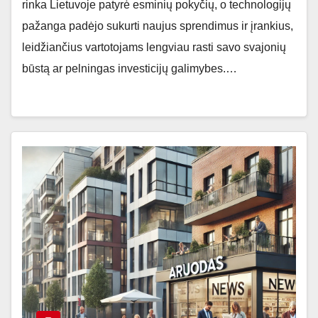
rinka Lietuvoje patyrė esminių pokyčių, o technologijų
pažanga padėjo sukurti naujus sprendimus ir įrankius,
leidžiančius vartotojams lengviau rasti savo svajonių
būstą ar pelningas investicijų galimybes.…