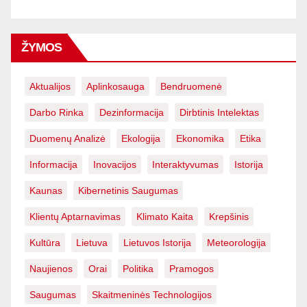
ŽYMOS
Aktualijos
Aplinkosauga
Bendruomenė
Darbo Rinka
Dezinformacija
Dirbtinis Intelektas
Duomenų Analizė
Ekologija
Ekonomika
Etika
Informacija
Inovacijos
Interaktyvumas
Istorija
Kaunas
Kibernetinis Saugumas
Klientų Aptarnavimas
Klimato Kaita
Krepšinis
Kultūra
Lietuva
Lietuvos Istorija
Meteorologija
Naujienos
Orai
Politika
Pramogos
Saugumas
Skaitmeninės Technologijos