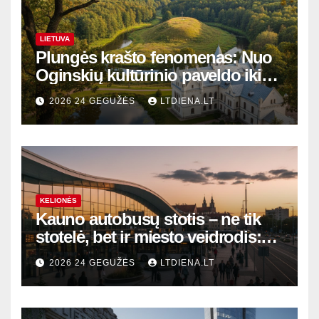
LIETUVA
Plungės krašto fenomenas: Nuo
Oginskių kultūrinio paveldo iki
Žemaitijos gamtos perlų
2026 24 GEGUŽĖS
LTDIENA.LT
KELIONĖS
Kauno autobusų stotis – ne tik
stotelė, bet ir miesto veidrodis:
modernūs vartai į laikinąją
2026 24 GEGUŽĖS
LTDIENA.LT
sostinę