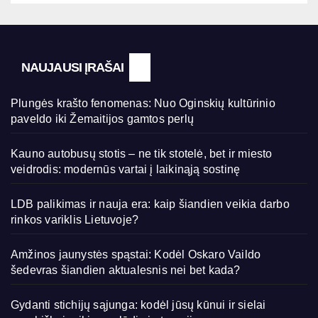
NAUJAUSI ĮRAŠAI
Plungės krašto fenomenas: Nuo Oginskių kultūrinio
paveldo iki Žemaitijos gamtos perlų
Kauno autobusų stotis – ne tik stotelė, bet ir miesto
veidrodis: modernūs vartai į laikinąją sostinę
LDB palikimas ir nauja era: kaip šiandien veikia darbo
rinkos variklis Lietuvoje?
Amžinos jaunystės spąstai: Kodėl Oskaro Vaildo
šedevras šiandien aktualesnis nei bet kada?
Gydanti stichijų sąjunga: kodėl jūsų kūnui ir sielai