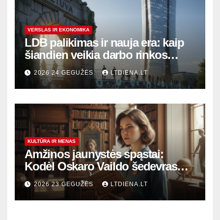
VERSLAS IR EKONOMIKA
LDB palikimas ir nauja era: kaip
šiandien veikia darbo rinkos
variklis Lietuvoje?
2026 24 GEGUŽĖS
LTDIENA.LT
KULTŪRA IR MENAS
Amžinos jaunystės spąstai:
Kodėl Oskaro Vaildo šedevras
šiandien aktualesnis nei bet
2026 23 GEGUŽĖS
LTDIENA.LT
kada?