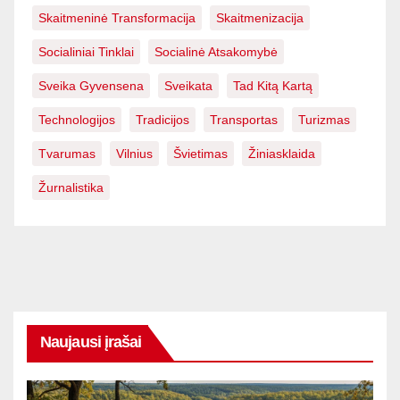
Skaitmeninė Transformacija
Skaitmenizacija
Socialiniai Tinklai
Socialinė Atsakomybė
Sveika Gyvensena
Sveikata
Tad Kitą Kartą
Technologijos
Tradicijos
Transportas
Turizmas
Tvarumas
Vilnius
Švietimas
Žiniasklaida
Žurnalistika
Naujausi įrašai