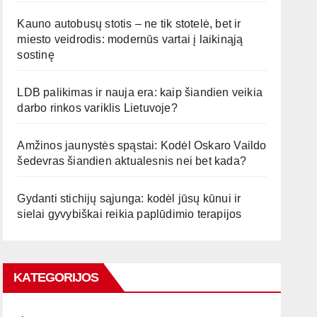
Kauno autobusų stotis – ne tik stotelė, bet ir
miesto veidrodis: modernūs vartai į laikinąją
sostinę
LDB palikimas ir nauja era: kaip šiandien veikia
darbo rinkos variklis Lietuvoje?
Amžinos jaunystės spąstai: Kodėl Oskaro Vaildo
šedevras šiandien aktualesnis nei bet kada?
Gydanti stichijų sąjunga: kodėl jūsų kūnui ir
sielai gyvybiškai reikia paplūdimio terapijos
KATEGORIJOS