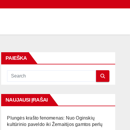
PAIEŠKA
NAUJAUSI ĮRAŠAI
Plungės krašto fenomenas: Nuo Oginskių
kultūrinio paveldo iki Žemaitijos gamtos perlų