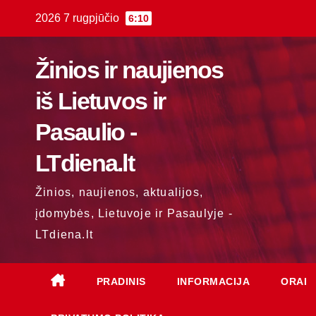
Skip
2026 7 rugpjūčio
6:10
to
content
Žinios ir naujienos
iš Lietuvos ir
Pasaulio -
LTdiena.lt
Žinios, naujienos, aktualijos,
įdomybės, Lietuvoje ir Pasaulyje -
LTdiena.lt
PRADINIS
INFORMACIJA
ORAI