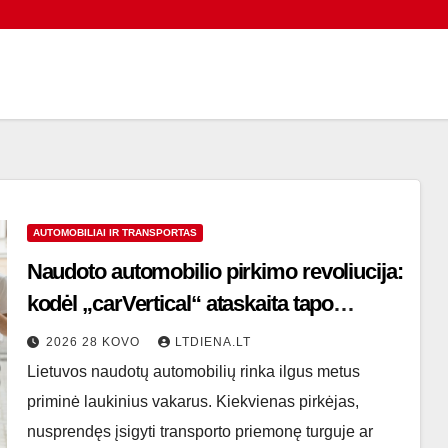
AUTOMOBILIAI IR TRANSPORTAS
Naudoto automobilio pirkimo revoliucija:
kodėl „carVertical“ ataskaita tapo
svarbesnė už mechaniko apžiūrą?
2026 28 KOVO
LTDIENA.LT
Lietuvos naudotų automobilių rinka ilgus metus
priminė laukinius vakarus. Kiekvienas pirkėjas,
nusprendęs įsigyti transporto priemonę turguje ar