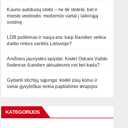
Kauno autobusų stotis – ne tik stotelė, bet ir
miesto veidrodis: modernūs vartai į laikinąją
sostinę
LDB palikimas ir nauja era: kaip šiandien veikia
darbo rinkos variklis Lietuvoje?
Amžinos jaunystės spąstai: Kodėl Oskaro Vaildo
šedevras šiandien aktualesnis nei bet kada?
Gydanti stichijų sąjunga: kodėl jūsų kūnui ir
sielai gyvybiškai reikia paplūdimio terapijos
KATEGORIJOS