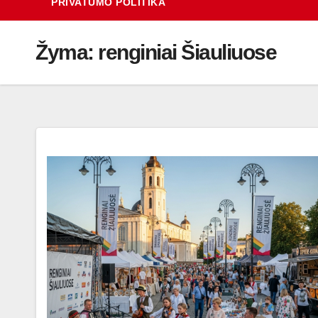
PRIVATUMO POLITIKA
Žyma:
renginiai Šiauliuose