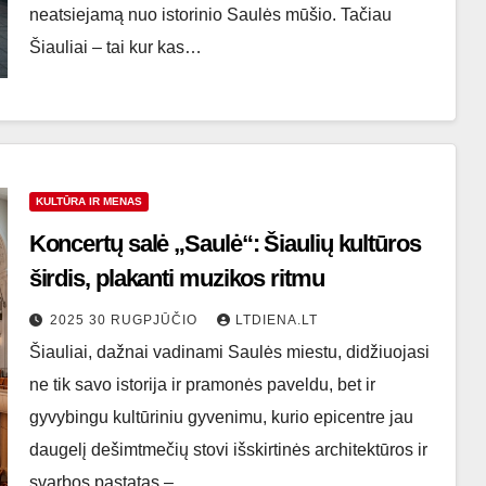
neatsiejamą nuo istorinio Saulės mūšio. Tačiau
Šiauliai – tai kur kas…
KULTŪRA IR MENAS
Koncertų salė „Saulė“: Šiaulių kultūros
širdis, plakanti muzikos ritmu
2025 30 RUGPJŪČIO
LTDIENA.LT
Šiauliai, dažnai vadinami Saulės miestu, didžiuojasi
ne tik savo istorija ir pramonės paveldu, bet ir
gyvybingu kultūriniu gyvenimu, kurio epicentre jau
daugelį dešimtmečių stovi išskirtinės architektūros ir
svarbos pastatas –…