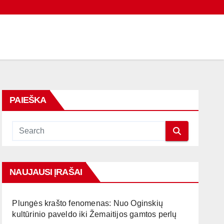
PAIEŠKA
NAUJAUSI ĮRAŠAI
Plungės krašto fenomenas: Nuo Oginskių
kultūrinio paveldo iki Žemaitijos gamtos perlų