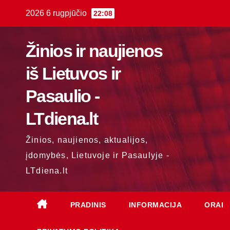
Skip
2026 6 rugpjūčio
22:08
to
content
Žinios ir naujienos
iš Lietuvos ir
Pasaulio -
LTdiena.lt
Žinios, naujienos, aktualijos,
įdomybės, Lietuvoje ir Pasaulyje -
LTdiena.lt
PRADINIS
INFORMACIJA
ORAI