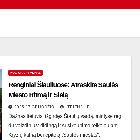
KULTŪRA IR MENAS
Renginiai Šiauliuose: Atraskite Saulės
Miesto Ritmą ir Sielą
2025 17 GRUODŽIO
LTDIENA.LT
Dažnas lietuvis, išgirdęs Šiaulių vardą, mintyse regi
du vaizdinius: didingą ir susikaupimo reikalaujantį
Kryžių kalną bei epitetą „Saulės miestas“,