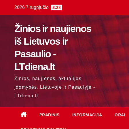
Skip
2026 7 rugpjūčio
8:28
to
content
Žinios ir naujienos
iš Lietuvos ir
Pasaulio -
LTdiena.lt
Žinios, naujienos, aktualijos,
įdomybės, Lietuvoje ir Pasaulyje -
LTdiena.lt
PRADINIS
INFORMACIJA
ORAI