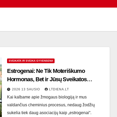
SVEIKATA IR SVEIKA GYVENSENA
Estrogenai: Ne Tik Moteriškumo
Hormonas, Bet ir Jūsų Sveikatos
Architektas
2026 13 SAUSIO
LTDIENA.LT
Kai kalbame apie žmogaus biologiją ir mus
valdančius cheminius procesus, nedaug žodžių
sukelia tiek daug asociacijų kaip „estrogenai“.