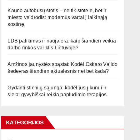
Kauno autobusų stotis – ne tik stotelė, bet ir
miesto veidrodis: modernūs vartai į laikinąją
sostinę
LDB palikimas ir nauja era: kaip šiandien veikia
darbo rinkos variklis Lietuvoje?
Amžinos jaunystės spąstai: Kodėl Oskaro Vaildo
šedevras šiandien aktualesnis nei bet kada?
Gydanti stichijų sąjunga: kodėl jūsų kūnui ir
sielai gyvybiškai reikia paplūdimio terapijos
KATEGORIJOS