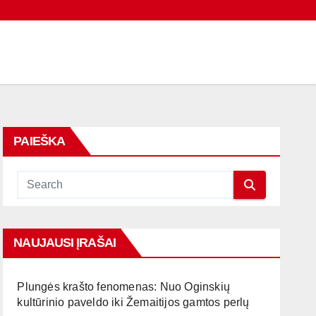
PAIEŠKA
NAUJAUSI ĮRAŠAI
Plungės krašto fenomenas: Nuo Oginskių
kultūrinio paveldo iki Žemaitijos gamtos perlų