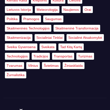
Klimato Kaita
Krepšinis
Kultūra
Lietuva
Lietuvos Istorija
Meteorologija
Naujienos
Orai
Politika
Pramogos
Saugumas
Skaitmeninės Technologijos
Skaitmeninė Transformacija
Skaitmenizacija
Socialiniai Tinklai
Socialinė Atsakomybė
Sveika Gyvensena
Sveikata
Tad Kitą Kartą
Technologijos
Tradicijos
Transportas
Turizmas
Tvarumas
Vilnius
Švietimas
Žiniasklaida
Žurnalistika