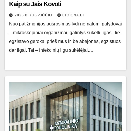
Kaip su Jais Kovoti
2025 8 RUGPJŪČIO
LTDIENA.LT
Nuo pat žmonijos aušros mus lydi nematomi palydovai
– mikroskopiniai organizmai, galintys sukelti ligas. Jie
egzistavo gerokai prieš mus ir, be abejonės, egzistuos
dar ilgai. Tai – infekcinių ligų sukėlėjai.…