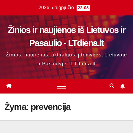
Skip
2026 5 rugpjūčio
22:03
to
content
Žinios ir naujienos iš Lietuvos ir
Pasaulio - LTdiena.lt
Žinios, naujienos, aktualijos, įdomybės, Lietuvoje
ir Pasaulyje - LTdiena.lt
Žyma:
prevencija