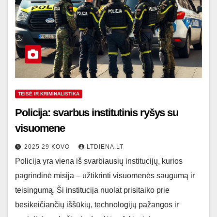
TEISĖ IR KRIMINALISTIKA
Policija: svarbus institutinis ryšys su
visuomene
2025 29 KOVO
LTDIENA.LT
Policija yra viena iš svarbiausių institucijų, kurios
pagrindinė misija – užtikrinti visuomenės saugumą ir
teisingumą. Ši institucija nuolat prisitaiko prie
besikeičiančių iššūkių, technologijų pažangos ir