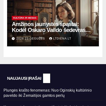
KULTŪRA IR MENAS
Amžinos jaunystės spąstai:
Kodėl Oskaro Vaildo šedevras
šiandien aktualesnis nei bet
2026 23 GEGUŽĖS
LTDIENA.LT
kada?
NAUJAUSI ĮRAŠAI
Plungės krašto fenomenas: Nuo Oginskių kultūrinio
paveldo iki Žemaitijos gamtos perlų