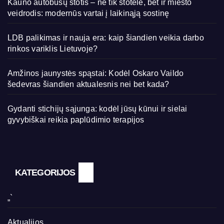
Kauno autobusų stotis – ne tik stotelė, bet ir miesto
veidrodis: modernūs vartai į laikinąją sostinę
LDB palikimas ir nauja era: kaip šiandien veikia darbo
rinkos variklis Lietuvoje?
Amžinos jaunystės spąstai: Kodėl Oskaro Vaildo
šedevras šiandien aktualesnis nei bet kada?
Gydanti stichijų sąjunga: kodėl jūsų kūnui ir sielai
gyvybiškai reikia paplūdimio terapijos
KATEGORIJOS
„`
Aktualijos