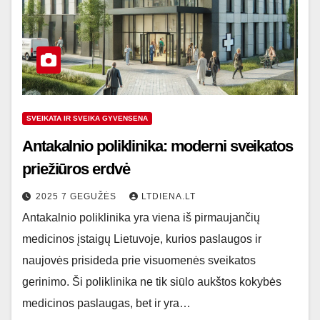
SVEIKATA IR SVEIKA GYVENSENA
Antakalnio poliklinika: moderni sveikatos
priežiūros erdvė
2025 7 GEGUŽĖS
LTDIENA.LT
Antakalnio poliklinika yra viena iš pirmaujančių
medicinos įstaigų Lietuvoje, kurios paslaugos ir
naujovės prisideda prie visuomenės sveikatos
gerinimo. Ši poliklinika ne tik siūlo aukštos kokybės
medicinos paslaugas, bet ir yra…