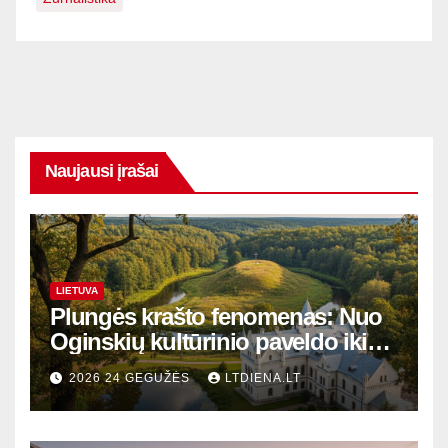
Naujausi įrašai
LIETUVA
Plungės krašto fenomenas: Nuo
Oginskių kultūrinio paveldo iki
Žemaitijos gamtos perlų
2026 24 GEGUŽĖS
LTDIENA.LT