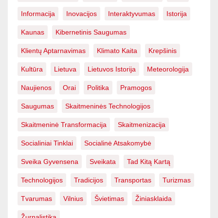
Informacija
Inovacijos
Interaktyvumas
Istorija
Kaunas
Kibernetinis Saugumas
Klientų Aptarnavimas
Klimato Kaita
Krepšinis
Kultūra
Lietuva
Lietuvos Istorija
Meteorologija
Naujienos
Orai
Politika
Pramogos
Saugumas
Skaitmeninės Technologijos
Skaitmeninė Transformacija
Skaitmenizacija
Socialiniai Tinklai
Socialinė Atsakomybė
Sveika Gyvensena
Sveikata
Tad Kitą Kartą
Technologijos
Tradicijos
Transportas
Turizmas
Tvarumas
Vilnius
Švietimas
Žiniasklaida
Žurnalistika