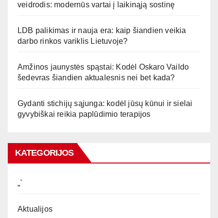
veidrodis: modernūs vartai į laikinąją sostinę
LDB palikimas ir nauja era: kaip šiandien veikia
darbo rinkos variklis Lietuvoje?
Amžinos jaunystės spąstai: Kodėl Oskaro Vaildo
šedevras šiandien aktualesnis nei bet kada?
Gydanti stichijų sąjunga: kodėl jūsų kūnui ir sielai
gyvybiškai reikia paplūdimio terapijos
KATEGORIJOS
„`
Aktualijos