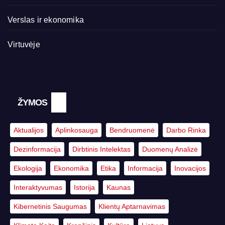
Verslas ir ekonomika
Virtuvėje
ŽYMOS
Aktualijos
Aplinkosauga
Bendruomenė
Darbo Rinka
Dezinformacija
Dirbtinis Intelektas
Duomenų Analizė
Ekologija
Ekonomika
Etika
Informacija
Inovacijos
Interaktyvumas
Istorija
Kaunas
Kibernetinis Saugumas
Klientų Aptarnavimas