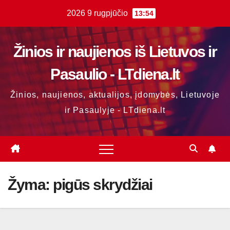
Skip
2026 9 rugpjūčio
13:54
to
content
Žinios ir naujienos iš Lietuvos ir
Pasaulio - LTdiena.lt
Žinios, naujienos, aktualijos, įdomybės, Lietuvoje
ir Pasaulyje - LTdiena.lt
Žyma:
pigūs skrydžiai