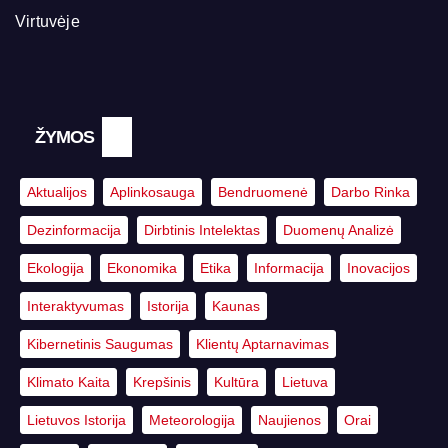
Virtuvėje
ŽYMOS
Aktualijos
Aplinkosauga
Bendruomenė
Darbo Rinka
Dezinformacija
Dirbtinis Intelektas
Duomenų Analizė
Ekologija
Ekonomika
Etika
Informacija
Inovacijos
Interaktyvumas
Istorija
Kaunas
Kibernetinis Saugumas
Klientų Aptarnavimas
Klimato Kaita
Krepšinis
Kultūra
Lietuva
Lietuvos Istorija
Meteorologija
Naujienos
Orai