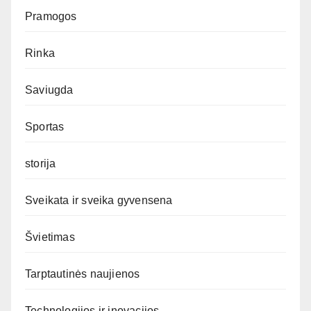
Pramogos
Rinka
Saviugda
Sportas
storija
Sveikata ir sveika gyvensena
Švietimas
Tarptautinės naujienos
Technologijos ir inovacijos