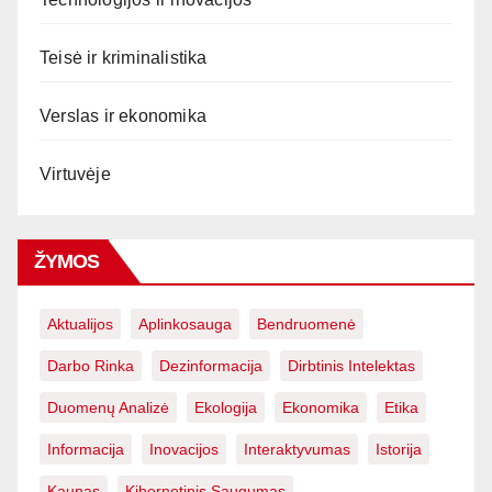
Teisė ir kriminalistika
Verslas ir ekonomika
Virtuvėje
ŽYMOS
Aktualijos
Aplinkosauga
Bendruomenė
Darbo Rinka
Dezinformacija
Dirbtinis Intelektas
Duomenų Analizė
Ekologija
Ekonomika
Etika
Informacija
Inovacijos
Interaktyvumas
Istorija
Kaunas
Kibernetinis Saugumas