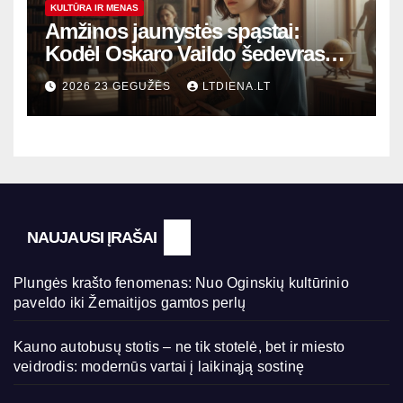
KULTŪRA IR MENAS
Amžinos jaunystės spąstai:
Kodėl Oskaro Vaildo šedevras
šiandien aktualesnis nei bet
2026 23 GEGUŽĖS
LTDIENA.LT
kada?
NAUJAUSI ĮRAŠAI
Plungės krašto fenomenas: Nuo Oginskių kultūrinio
paveldo iki Žemaitijos gamtos perlų
Kauno autobusų stotis – ne tik stotelė, bet ir miesto
veidrodis: modernūs vartai į laikinąją sostinę