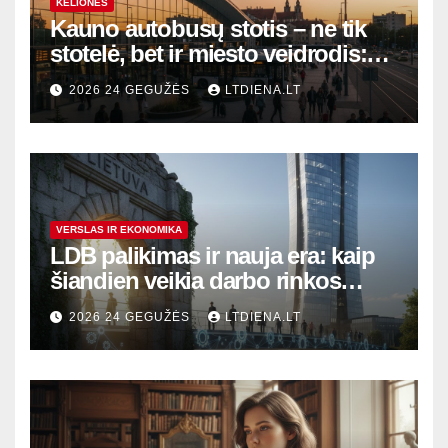
KELIONĖS
Kauno autobusų stotis – ne tik
stotelė, bet ir miesto veidrodis:
modernūs vartai į laikinąją
2026 24 GEGUŽĖS
LTDIENA.LT
sostinę
VERSLAS IR EKONOMIKA
LDB palikimas ir nauja era: kaip
šiandien veikia darbo rinkos
variklis Lietuvoje?
2026 24 GEGUŽĖS
LTDIENA.LT