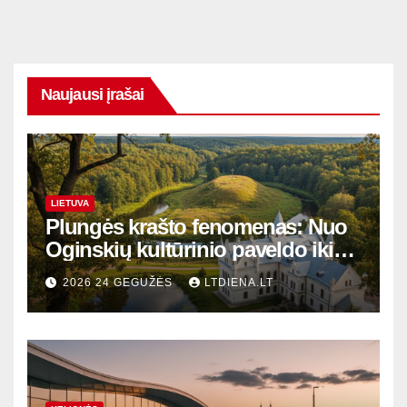
Naujausi įrašai
LIETUVA
Plungės krašto fenomenas: Nuo
Oginskių kultūrinio paveldo iki
Žemaitijos gamtos perlų
2026 24 GEGUŽĖS
LTDIENA.LT