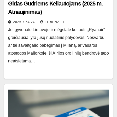
Gidas Gudriems Keliautojams (2025 m.
Atnaujinimas)
2026 7 KOVO
LTDIENA.LT
Jei gyvenate Lietuvoje ir mėgstate keliauti, „Ryanair“
greičiausiai yra jūsų nuolatinis palydovas. Nesvarbu,
ar tai savaitgalio pabėgimas į Milaną, ar vasaros
atostogos Maljorkoje, ši Airijos oro linijų bendrovė tapo
neatsiejama…