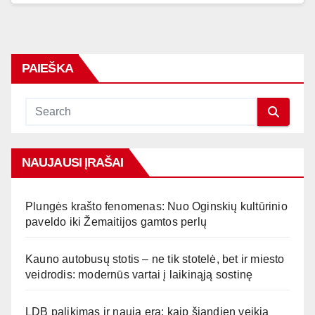
PAIEŠKA
NAUJAUSI ĮRAŠAI
Plungės krašto fenomenas: Nuo Oginskių kultūrinio
paveldo iki Žemaitijos gamtos perlų
Kauno autobusų stotis – ne tik stotelė, bet ir miesto
veidrodis: modernūs vartai į laikinąją sostinę
LDB palikimas ir nauja era: kaip šiandien veikia