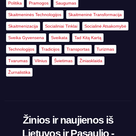
Politika
Pramogos
Saugumas
Skaitmeninės Technologijos
Skaitmeninė Transformacija
Skaitmenizacija
Socialiniai Tinklai
Socialinė Atsakomybė
Sveika Gyvensena
Sveikata
Tad Kitą Kartą
Technologijos
Tradicijos
Transportas
Turizmas
Tvarumas
Vilnius
Švietimas
Žiniasklaida
Žurnalistika
Žinios ir naujienos iš
Lietuvos ir Pasaulio -