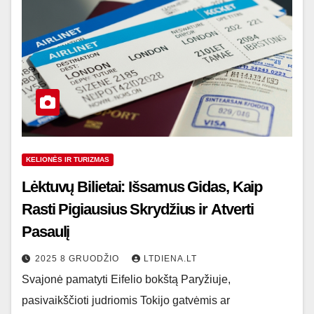
KELIONĖS IR TURIZMAS
Lėktuvų Bilietai: Išsamus Gidas, Kaip
Rasti Pigiausius Skrydžius ir Atverti
Pasaulį
2025 8 GRUODŽIO
LTDIENA.LT
Svajonė pamatyti Eifelio bokštą Paryžiuje,
pasivaikščioti judriomis Tokijo gatvėmis ar