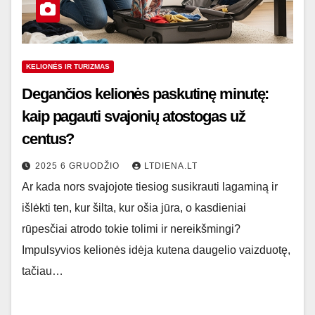
KELIONĖS IR TURIZMAS
Degančios kelionės paskutinę minutę:
kaip pagauti svajonių atostogas už
centus?
2025 6 GRUODŽIO
LTDIENA.LT
Ar kada nors svajojote tiesiog susikrauti lagaminą ir
išlėkti ten, kur šilta, kur ošia jūra, o kasdieniai
rūpesčiai atrodo tokie tolimi ir nereikšmingi?
Impulsyvios kelionės idėja kutena daugelio vaizduotę,
tačiau…