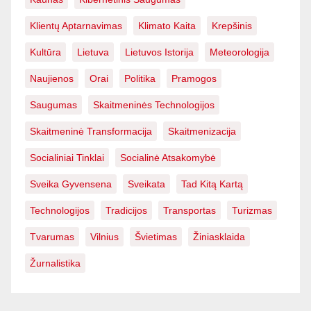
Klientų Aptarnavimas
Klimato Kaita
Krepšinis
Kultūra
Lietuva
Lietuvos Istorija
Meteorologija
Naujienos
Orai
Politika
Pramogos
Saugumas
Skaitmeninės Technologijos
Skaitmeninė Transformacija
Skaitmenizacija
Socialiniai Tinklai
Socialinė Atsakomybė
Sveika Gyvensena
Sveikata
Tad Kitą Kartą
Technologijos
Tradicijos
Transportas
Turizmas
Tvarumas
Vilnius
Švietimas
Žiniasklaida
Žurnalistika