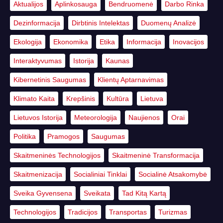
Aktualijos
Aplinkosauga
Bendruomenė
Darbo Rinka
Dezinformacija
Dirbtinis Intelektas
Duomenų Analizė
Ekologija
Ekonomika
Etika
Informacija
Inovacijos
Interaktyvumas
Istorija
Kaunas
Kibernetinis Saugumas
Klientų Aptarnavimas
Klimato Kaita
Krepšinis
Kultūra
Lietuva
Lietuvos Istorija
Meteorologija
Naujienos
Orai
Politika
Pramogos
Saugumas
Skaitmeninės Technologijos
Skaitmeninė Transformacija
Skaitmenizacija
Socialiniai Tinklai
Socialinė Atsakomybė
Sveika Gyvensena
Sveikata
Tad Kitą Kartą
Technologijos
Tradicijos
Transportas
Turizmas