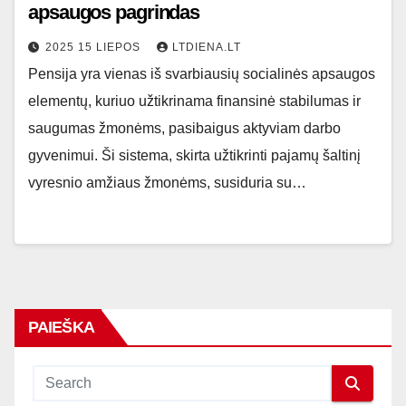
apsaugos pagrindas
2025 15 LIEPOS
LTDIENA.LT
Pensija yra vienas iš svarbiausių socialinės apsaugos
elementų, kuriuo užtikrinama finansinė stabilumas ir
saugumas žmonėms, pasibaigus aktyviam darbo
gyvenimui. Ši sistema, skirta užtikrinti pajamų šaltinį
vyresnio amžiaus žmonėms, susiduria su…
PAIEŠKA