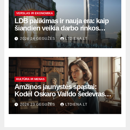
VERSLAS IR EKONOMIKA
LDB palikimas ir nauja era: kaip
šiandien veikia darbo rinkos
variklis Lietuvoje?
2026 24 GEGUŽĖS
LTDIENA.LT
KULTŪRA IR MENAS
Amžinos jaunystės spąstai:
Kodėl Oskaro Vaildo šedevras
šiandien aktualesnis nei bet
2026 23 GEGUŽĖS
LTDIENA.LT
kada?