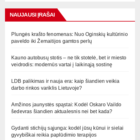
NAUJAUSI ĮRAŠAI
Plungės krašto fenomenas: Nuo Oginskių kultūrinio
paveldo iki Žemaitijos gamtos perlų
Kauno autobusų stotis – ne tik stotelė, bet ir miesto
veidrodis: modernūs vartai į laikinąją sostinę
LDB palikimas ir nauja era: kaip šiandien veikia
darbo rinkos variklis Lietuvoje?
Amžinos jaunystės spąstai: Kodėl Oskaro Vaildo
šedevras šiandien aktualesnis nei bet kada?
Gydanti stichijų sąjunga: kodėl jūsų kūnui ir sielai
gyvybiškai reikia paplūdimio terapijos