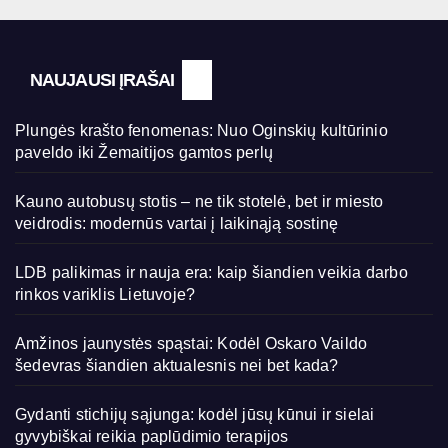
NAUJAUSI ĮRAŠAI
Plungės krašto fenomenas: Nuo Oginskių kultūrinio
paveldo iki Žemaitijos gamtos perlų
Kauno autobusų stotis – ne tik stotelė, bet ir miesto
veidrodis: modernūs vartai į laikinąją sostinę
LDB palikimas ir nauja era: kaip šiandien veikia darbo
rinkos variklis Lietuvoje?
Amžinos jaunystės spąstai: Kodėl Oskaro Vaildo
šedevras šiandien aktualesnis nei bet kada?
Gydanti stichijų sąjunga: kodėl jūsų kūnui ir sielai
gyvybiškai reikia paplūdimio terapijos