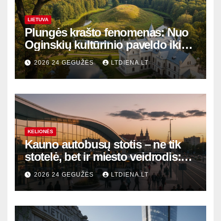
LIETUVA
Plungės krašto fenomenas: Nuo
Oginskių kultūrinio paveldo iki
Žemaitijos gamtos perlų
2026 24 GEGUŽĖS
LTDIENA.LT
KELIONĖS
Kauno autobusų stotis – ne tik
stotelė, bet ir miesto veidrodis:
modernūs vartai į laikinąją
2026 24 GEGUŽĖS
LTDIENA.LT
sostinę