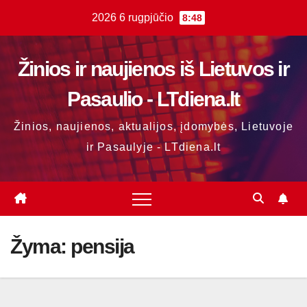
Skip
2026 6 rugpjūčio
8:48
to
content
Žinios ir naujienos iš Lietuvos ir
Pasaulio - LTdiena.lt
Žinios, naujienos, aktualijos, įdomybės, Lietuvoje
ir Pasaulyje - LTdiena.lt
Žyma:
pensija