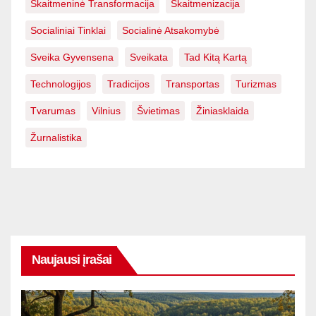
Skaitmeninė Transformacija
Skaitmenizacija
Socialiniai Tinklai
Socialinė Atsakomybė
Sveika Gyvensena
Sveikata
Tad Kitą Kartą
Technologijos
Tradicijos
Transportas
Turizmas
Tvarumas
Vilnius
Švietimas
Žiniasklaida
Žurnalistika
Naujausi įrašai