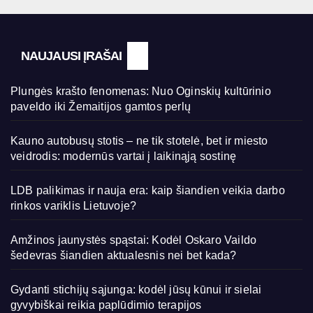
NAUJAUSI ĮRAŠAI
Plungės krašto fenomenas: Nuo Oginskių kultūrinio
paveldo iki Žemaitijos gamtos perlų
Kauno autobusų stotis – ne tik stotelė, bet ir miesto
veidrodis: modernūs vartai į laikinąją sostinę
LDB palikimas ir nauja era: kaip šiandien veikia darbo
rinkos variklis Lietuvoje?
Amžinos jaunystės spąstai: Kodėl Oskaro Vaildo
šedevras šiandien aktualesnis nei bet kada?
Gydanti stichijų sąjunga: kodėl jūsų kūnui ir sielai
gyvybiškai reikia paplūdimio terapijos