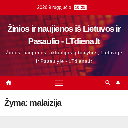
Skip
2026 9 rugpjūčio
10:25
to
content
Žinios ir naujienos iš Lietuvos ir
Pasaulio - LTdiena.lt
Žinios, naujienos, aktualijos, įdomybės, Lietuvoje
ir Pasaulyje - LTdiena.lt
Žyma:
malaizija