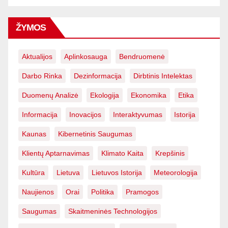
ŽYMOS
Aktualijos
Aplinkosauga
Bendruomenė
Darbo Rinka
Dezinformacija
Dirbtinis Intelektas
Duomenų Analizė
Ekologija
Ekonomika
Etika
Informacija
Inovacijos
Interaktyvumas
Istorija
Kaunas
Kibernetinis Saugumas
Klientų Aptarnavimas
Klimato Kaita
Krepšinis
Kultūra
Lietuva
Lietuvos Istorija
Meteorologija
Naujienos
Orai
Politika
Pramogos
Saugumas
Skaitmeninės Technologijos