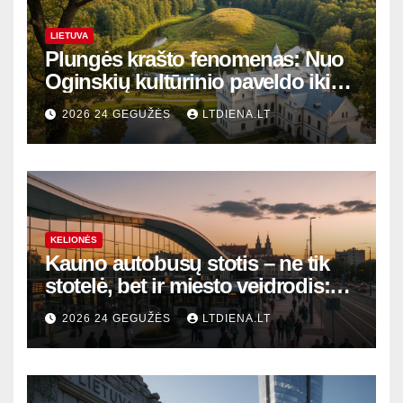
LIETUVA
Plungės krašto fenomenas: Nuo
Oginskių kultūrinio paveldo iki
Žemaitijos gamtos perlų
2026 24 GEGUŽĖS
LTDIENA.LT
KELIONĖS
Kauno autobusų stotis – ne tik
stotelė, bet ir miesto veidrodis:
modernūs vartai į laikinąją
2026 24 GEGUŽĖS
LTDIENA.LT
sostinę