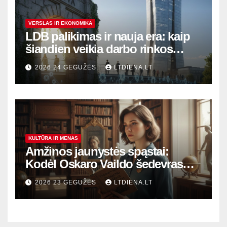
VERSLAS IR EKONOMIKA
LDB palikimas ir nauja era: kaip
šiandien veikia darbo rinkos
variklis Lietuvoje?
2026 24 GEGUŽĖS
LTDIENA.LT
KULTŪRA IR MENAS
Amžinos jaunystės spąstai:
Kodėl Oskaro Vaildo šedevras
šiandien aktualesnis nei bet
2026 23 GEGUŽĖS
LTDIENA.LT
kada?