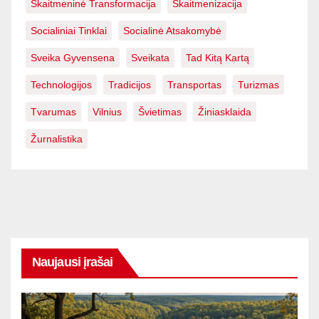
Skaitmeninė Transformacija
Skaitmenizacija
Socialiniai Tinklai
Socialinė Atsakomybė
Sveika Gyvensena
Sveikata
Tad Kitą Kartą
Technologijos
Tradicijos
Transportas
Turizmas
Tvarumas
Vilnius
Švietimas
Žiniasklaida
Žurnalistika
Naujausi įrašai