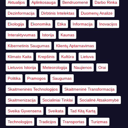
Aktualijos
Aplinkosauga
Bendruomenė
Darbo Rinka
Dezinformacija
Dirbtinis Intelektas
Duomenų Analizė
Ekologija
Ekonomika
Etika
Informacija
Inovacijos
Interaktyvumas
Istorija
Kaunas
Kibernetinis Saugumas
Klientų Aptarnavimas
Klimato Kaita
Krepšinis
Kultūra
Lietuva
Lietuvos Istorija
Meteorologija
Naujienos
Orai
Politika
Pramogos
Saugumas
Skaitmeninės Technologijos
Skaitmeninė Transformacija
Skaitmenizacija
Socialiniai Tinklai
Socialinė Atsakomybė
Sveika Gyvensena
Sveikata
Tad Kitą Kartą
Technologijos
Tradicijos
Transportas
Turizmas