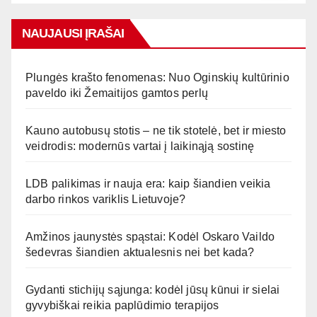
NAUJAUSI ĮRAŠAI
Plungės krašto fenomenas: Nuo Oginskių kultūrinio
paveldo iki Žemaitijos gamtos perlų
Kauno autobusų stotis – ne tik stotelė, bet ir miesto
veidrodis: modernūs vartai į laikinąją sostinę
LDB palikimas ir nauja era: kaip šiandien veikia
darbo rinkos variklis Lietuvoje?
Amžinos jaunystės spąstai: Kodėl Oskaro Vaildo
šedevras šiandien aktualesnis nei bet kada?
Gydanti stichijų sąjunga: kodėl jūsų kūnui ir sielai
gyvybiškai reikia paplūdimio terapijos