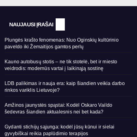
NAUJAUSI ĮRAŠAI
Plungės krašto fenomenas: Nuo Oginskių kultūrinio
paveldo iki Žemaitijos gamtos perlų
Kauno autobusų stotis – ne tik stotelė, bet ir miesto
veidrodis: modernūs vartai į laikinąją sostinę
LDB palikimas ir nauja era: kaip šiandien veikia darbo
rinkos variklis Lietuvoje?
Amžinos jaunystės spąstai: Kodėl Oskaro Vaildo
šedevras šiandien aktualesnis nei bet kada?
Gydanti stichijų sąjunga: kodėl jūsų kūnui ir sielai
gyvybiškai reikia paplūdimio terapijos