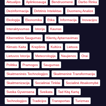
Aktualijos
Aplinkosauga
Bendruomenė
Darbo Rinka
Dezinformacija
Dirbtinis Intelektas
Duomenų Analizė
Ekologija
Ekonomika
Etika
Informacija
Inovacijos
Interaktyvumas
Istorija
Kaunas
Kibernetinis Saugumas
Klientų Aptarnavimas
Klimato Kaita
Krepšinis
Kultūra
Lietuva
Lietuvos Istorija
Meteorologija
Naujienos
Orai
Politika
Pramogos
Saugumas
Skaitmeninės Technologijos
Skaitmeninė Transformacija
Skaitmenizacija
Socialiniai Tinklai
Socialinė Atsakomybė
Sveika Gyvensena
Sveikata
Tad Kitą Kartą
Technologijos
Tradicijos
Transportas
Turizmas