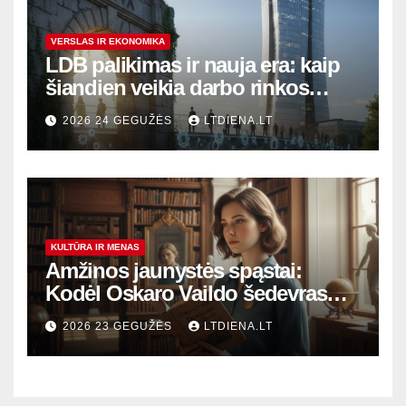
VERSLAS IR EKONOMIKA
LDB palikimas ir nauja era: kaip
šiandien veikia darbo rinkos
variklis Lietuvoje?
2026 24 GEGUŽĖS
LTDIENA.LT
KULTŪRA IR MENAS
Amžinos jaunystės spąstai:
Kodėl Oskaro Vaildo šedevras
šiandien aktualesnis nei bet
2026 23 GEGUŽĖS
LTDIENA.LT
kada?