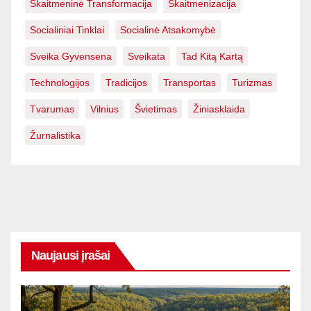
Skaitmeninė Transformacija
Skaitmenizacija
Socialiniai Tinklai
Socialinė Atsakomybė
Sveika Gyvensena
Sveikata
Tad Kitą Kartą
Technologijos
Tradicijos
Transportas
Turizmas
Tvarumas
Vilnius
Švietimas
Žiniasklaida
Žurnalistika
Naujausi įrašai