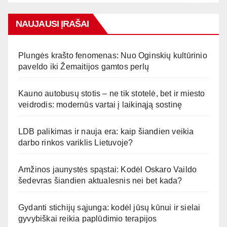
NAUJAUSI ĮRAŠAI
Plungės krašto fenomenas: Nuo Oginskių kultūrinio
paveldo iki Žemaitijos gamtos perlų
Kauno autobusų stotis – ne tik stotelė, bet ir miesto
veidrodis: modernūs vartai į laikinąją sostinę
LDB palikimas ir nauja era: kaip šiandien veikia
darbo rinkos variklis Lietuvoje?
Amžinos jaunystės spąstai: Kodėl Oskaro Vaildo
šedevras šiandien aktualesnis nei bet kada?
Gydanti stichijų sąjunga: kodėl jūsų kūnui ir sielai
gyvybiškai reikia paplūdimio terapijos