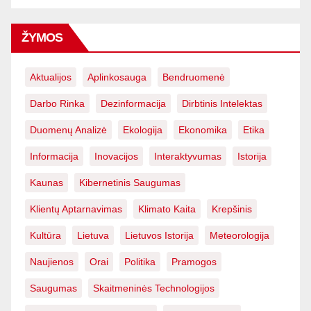
ŽYMOS
Aktualijos
Aplinkosauga
Bendruomenė
Darbo Rinka
Dezinformacija
Dirbtinis Intelektas
Duomenų Analizė
Ekologija
Ekonomika
Etika
Informacija
Inovacijos
Interaktyvumas
Istorija
Kaunas
Kibernetinis Saugumas
Klientų Aptarnavimas
Klimato Kaita
Krepšinis
Kultūra
Lietuva
Lietuvos Istorija
Meteorologija
Naujienos
Orai
Politika
Pramogos
Saugumas
Skaitmeninės Technologijos