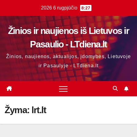
Skip
2026 6 rugpjūčio
8:27
to
content
Žinios ir naujienos iš Lietuvos ir
Pasaulio - LTdiena.lt
Žinios, naujienos, aktualijos, įdomybės, Lietuvoje
ir Pasaulyje - LTdiena.lt
Žyma:
lrt.lt