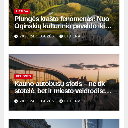
LIETUVA
Plungės krašto fenomenas: Nuo
Oginskių kultūrinio paveldo iki
Žemaitijos gamtos perlų
2026 24 GEGUŽĖS
LTDIENA.LT
KELIONĖS
Kauno autobusų stotis – ne tik
stotelė, bet ir miesto veidrodis:
modernūs vartai į laikinąją
2026 24 GEGUŽĖS
LTDIENA.LT
sostinę