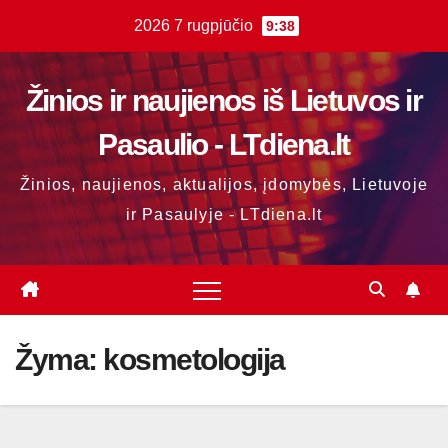
Skip
2026 7 rugpjūčio
9:38
to
content
Žinios ir naujienos iš Lietuvos ir
Pasaulio - LTdiena.lt
Žinios, naujienos, aktualijos, įdomybės, Lietuvoje
ir Pasaulyje - LTdiena.lt
Žyma:
kosmetologija