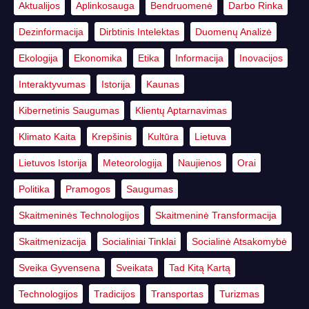
Aktualijos
Aplinkosauga
Bendruomenė
Darbo Rinka
Dezinformacija
Dirbtinis Intelektas
Duomenų Analizė
Ekologija
Ekonomika
Etika
Informacija
Inovacijos
Interaktyvumas
Istorija
Kaunas
Kibernetinis Saugumas
Klientų Aptarnavimas
Klimato Kaita
Krepšinis
Kultūra
Lietuva
Lietuvos Istorija
Meteorologija
Naujienos
Orai
Politika
Pramogos
Saugumas
Skaitmeninės Technologijos
Skaitmeninė Transformacija
Skaitmenizacija
Socialiniai Tinklai
Socialinė Atsakomybė
Sveika Gyvensena
Sveikata
Tad Kitą Kartą
Technologijos
Tradicijos
Transportas
Turizmas