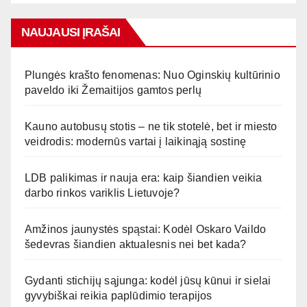
NAUJAUSI ĮRAŠAI
Plungės krašto fenomenas: Nuo Oginskių kultūrinio
paveldo iki Žemaitijos gamtos perlų
Kauno autobusų stotis – ne tik stotelė, bet ir miesto
veidrodis: modernūs vartai į laikinąją sostinę
LDB palikimas ir nauja era: kaip šiandien veikia
darbo rinkos variklis Lietuvoje?
Amžinos jaunystės spąstai: Kodėl Oskaro Vaildo
šedevras šiandien aktualesnis nei bet kada?
Gydanti stichijų sąjunga: kodėl jūsų kūnui ir sielai
gyvybiškai reikia paplūdimio terapijos