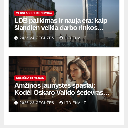
VERSLAS IR EKONOMIKA
LDB palikimas ir nauja era: kaip
šiandien veikia darbo rinkos
variklis Lietuvoje?
2026 24 GEGUŽĖS
LTDIENA.LT
KULTŪRA IR MENAS
Amžinos jaunystės spąstai:
Kodėl Oskaro Vaildo šedevras
šiandien aktualesnis nei bet
2026 23 GEGUŽĖS
LTDIENA.LT
kada?