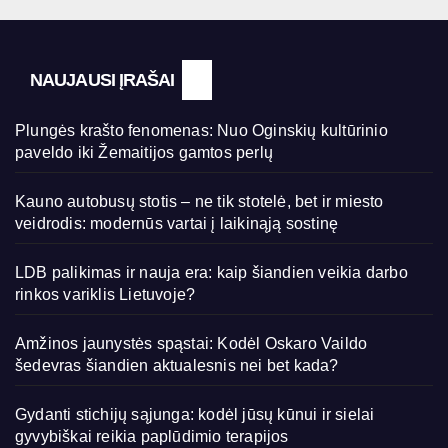
NAUJAUSI ĮRAŠAI
Plungės krašto fenomenas: Nuo Oginskių kultūrinio
paveldo iki Žemaitijos gamtos perlų
Kauno autobusų stotis – ne tik stotelė, bet ir miesto
veidrodis: modernūs vartai į laikinąją sostinę
LDB palikimas ir nauja era: kaip šiandien veikia darbo
rinkos variklis Lietuvoje?
Amžinos jaunystės spąstai: Kodėl Oskaro Vaildo
šedevras šiandien aktualesnis nei bet kada?
Gydanti stichijų sąjunga: kodėl jūsų kūnui ir sielai
gyvybiškai reikia paplūdimio terapijos