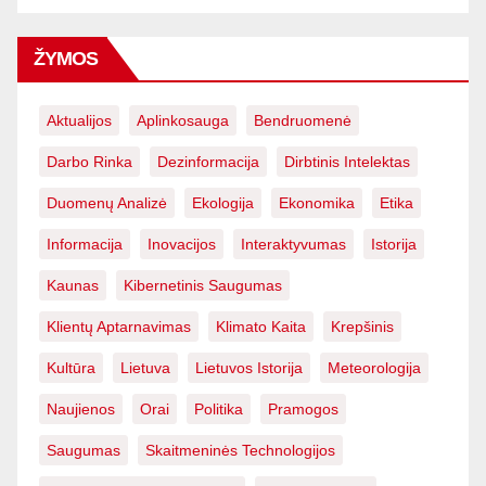
ŽYMOS
Aktualijos
Aplinkosauga
Bendruomenė
Darbo Rinka
Dezinformacija
Dirbtinis Intelektas
Duomenų Analizė
Ekologija
Ekonomika
Etika
Informacija
Inovacijos
Interaktyvumas
Istorija
Kaunas
Kibernetinis Saugumas
Klientų Aptarnavimas
Klimato Kaita
Krepšinis
Kultūra
Lietuva
Lietuvos Istorija
Meteorologija
Naujienos
Orai
Politika
Pramogos
Saugumas
Skaitmeninės Technologijos