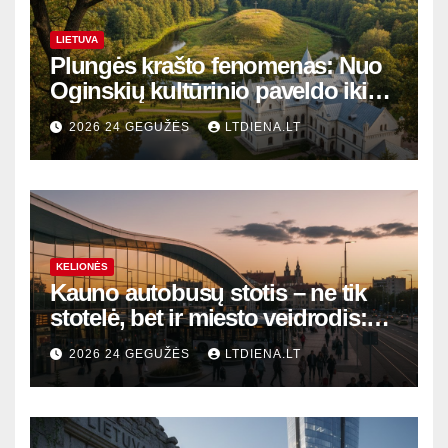
LIETUVA
Plungės krašto fenomenas: Nuo
Oginskių kultūrinio paveldo iki
Žemaitijos gamtos perlų
2026 24 GEGUŽĖS
LTDIENA.LT
KELIONĖS
Kauno autobusų stotis – ne tik
stotelė, bet ir miesto veidrodis:
modernūs vartai į laikinąją
2026 24 GEGUŽĖS
LTDIENA.LT
sostinę