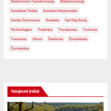
Skaitmeninė Transformacija
Skaitmenizacija
Socialiniai Tinklai
Socialinė Atsakomybė
Sveika Gyvensena
Sveikata
Tad Kitą Kartą
Technologijos
Tradicijos
Transportas
Turizmas
Tvarumas
Vilnius
Švietimas
Žiniasklaida
Žurnalistika
Naujausi įrašai