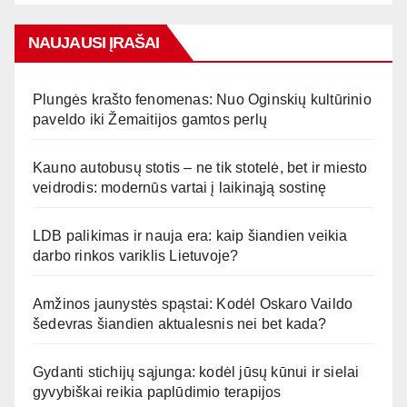
NAUJAUSI ĮRAŠAI
Plungės krašto fenomenas: Nuo Oginskių kultūrinio
paveldo iki Žemaitijos gamtos perlų
Kauno autobusų stotis – ne tik stotelė, bet ir miesto
veidrodis: modernūs vartai į laikinąją sostinę
LDB palikimas ir nauja era: kaip šiandien veikia
darbo rinkos variklis Lietuvoje?
Amžinos jaunystės spąstai: Kodėl Oskaro Vaildo
šedevras šiandien aktualesnis nei bet kada?
Gydanti stichijų sąjunga: kodėl jūsų kūnui ir sielai
gyvybiškai reikia paplūdimio terapijos