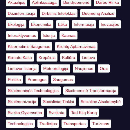
Aktualijos
Aplinkosauga
Bendruomenė
Darbo Rinka
Dezinformacija
Dirbtinis Intelektas
Duomenų Analizė
Ekologija
Ekonomika
Etika
Informacija
Inovacijos
Interaktyvumas
Istorija
Kaunas
Kibernetinis Saugumas
Klientų Aptarnavimas
Klimato Kaita
Krepšinis
Kultūra
Lietuva
Lietuvos Istorija
Meteorologija
Naujienos
Orai
Politika
Pramogos
Saugumas
Skaitmeninės Technologijos
Skaitmeninė Transformacija
Skaitmenizacija
Socialiniai Tinklai
Socialinė Atsakomybė
Sveika Gyvensena
Sveikata
Tad Kitą Kartą
Technologijos
Tradicijos
Transportas
Turizmas