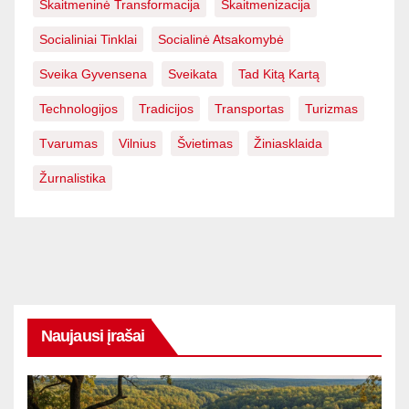
Skaitmeninė Transformacija
Skaitmenizacija
Socialiniai Tinklai
Socialinė Atsakomybė
Sveika Gyvensena
Sveikata
Tad Kitą Kartą
Technologijos
Tradicijos
Transportas
Turizmas
Tvarumas
Vilnius
Švietimas
Žiniasklaida
Žurnalistika
Naujausi įrašai