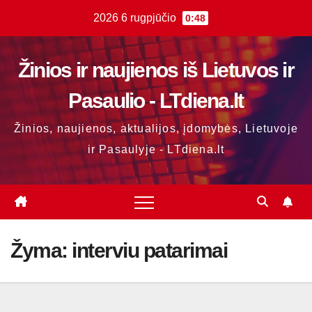
Skip
2026 6 rugpjūčio
0:48
to
content
Žinios ir naujienos iš Lietuvos ir
Pasaulio - LTdiena.lt
Žinios, naujienos, aktualijos, įdomybės, Lietuvoje
ir Pasaulyje - LTdiena.lt
Žyma:
interviu patarimai