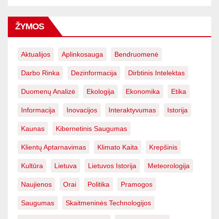
ŽYMOS
Aktualijos
Aplinkosauga
Bendruomenė
Darbo Rinka
Dezinformacija
Dirbtinis Intelektas
Duomenų Analizė
Ekologija
Ekonomika
Etika
Informacija
Inovacijos
Interaktyvumas
Istorija
Kaunas
Kibernetinis Saugumas
Klientų Aptarnavimas
Klimato Kaita
Krepšinis
Kultūra
Lietuva
Lietuvos Istorija
Meteorologija
Naujienos
Orai
Politika
Pramogos
Saugumas
Skaitmeninės Technologijos