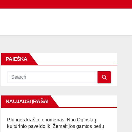
PAIEŠKA
NAUJAUSI ĮRAŠAI
Plungės krašto fenomenas: Nuo Oginskių
kultūrinio paveldo iki Žemaitijos gamtos perlų