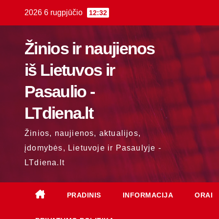
Skip
2026 6 rugpjūčio
12:32
to
content
Žinios ir naujienos
iš Lietuvos ir
Pasaulio -
LTdiena.lt
Žinios, naujienos, aktualijos,
įdomybės, Lietuvoje ir Pasaulyje -
LTdiena.lt
PRADINIS
INFORMACIJA
ORAI