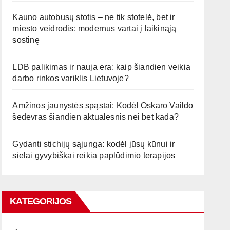
Kauno autobusų stotis – ne tik stotelė, bet ir
miesto veidrodis: modernūs vartai į laikinąją
sostinę
LDB palikimas ir nauja era: kaip šiandien veikia
darbo rinkos variklis Lietuvoje?
Amžinos jaunystės spąstai: Kodėl Oskaro Vaildo
šedevras šiandien aktualesnis nei bet kada?
Gydanti stichijų sąjunga: kodėl jūsų kūnui ir
sielai gyvybiškai reikia paplūdimio terapijos
KATEGORIJOS