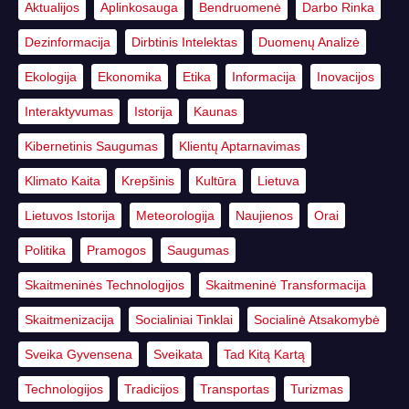
Aktualijos
Aplinkosauga
Bendruomenė
Darbo Rinka
Dezinformacija
Dirbtinis Intelektas
Duomenų Analizė
Ekologija
Ekonomika
Etika
Informacija
Inovacijos
Interaktyvumas
Istorija
Kaunas
Kibernetinis Saugumas
Klientų Aptarnavimas
Klimato Kaita
Krepšinis
Kultūra
Lietuva
Lietuvos Istorija
Meteorologija
Naujienos
Orai
Politika
Pramogos
Saugumas
Skaitmeninės Technologijos
Skaitmeninė Transformacija
Skaitmenizacija
Socialiniai Tinklai
Socialinė Atsakomybė
Sveika Gyvensena
Sveikata
Tad Kitą Kartą
Technologijos
Tradicijos
Transportas
Turizmas