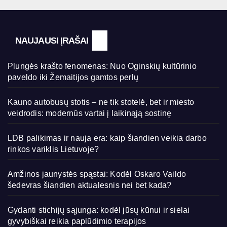
NAUJAUSI ĮRAŠAI
Plungės krašto fenomenas: Nuo Oginskių kultūrinio
paveldo iki Žemaitijos gamtos perlų
Kauno autobusų stotis – ne tik stotelė, bet ir miesto
veidrodis: modernūs vartai į laikinąją sostinę
LDB palikimas ir nauja era: kaip šiandien veikia darbo
rinkos variklis Lietuvoje?
Amžinos jaunystės spąstai: Kodėl Oskaro Vaildo
šedevras šiandien aktualesnis nei bet kada?
Gydanti stichijų sąjunga: kodėl jūsų kūnui ir sielai
gyvybiškai reikia paplūdimio terapijos