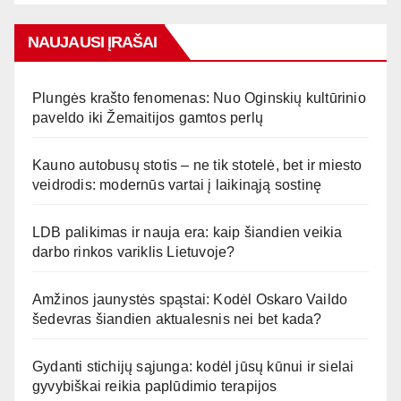
NAUJAUSI ĮRAŠAI
Plungės krašto fenomenas: Nuo Oginskių kultūrinio
paveldo iki Žemaitijos gamtos perlų
Kauno autobusų stotis – ne tik stotelė, bet ir miesto
veidrodis: modernūs vartai į laikinąją sostinę
LDB palikimas ir nauja era: kaip šiandien veikia
darbo rinkos variklis Lietuvoje?
Amžinos jaunystės spąstai: Kodėl Oskaro Vaildo
šedevras šiandien aktualesnis nei bet kada?
Gydanti stichijų sąjunga: kodėl jūsų kūnui ir sielai
gyvybiškai reikia paplūdimio terapijos