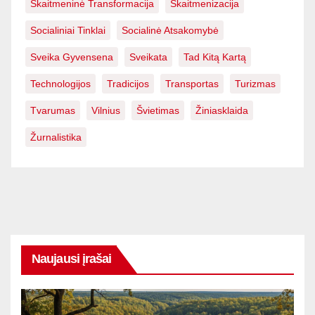
Skaitmeninė Transformacija
Skaitmenizacija
Socialiniai Tinklai
Socialinė Atsakomybė
Sveika Gyvensena
Sveikata
Tad Kitą Kartą
Technologijos
Tradicijos
Transportas
Turizmas
Tvarumas
Vilnius
Švietimas
Žiniasklaida
Žurnalistika
Naujausi įrašai