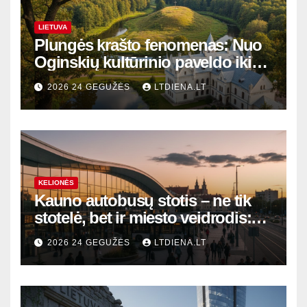
LIETUVA
Plungės krašto fenomenas: Nuo
Oginskių kultūrinio paveldo iki
Žemaitijos gamtos perlų
2026 24 GEGUŽĖS
LTDIENA.LT
KELIONĖS
Kauno autobusų stotis – ne tik
stotelė, bet ir miesto veidrodis:
modernūs vartai į laikinąją
2026 24 GEGUŽĖS
LTDIENA.LT
sostinę