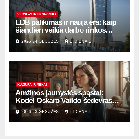
VERSLAS IR EKONOMIKA
LDB palikimas ir nauja era: kaip
šiandien veikia darbo rinkos
variklis Lietuvoje?
2026 24 GEGUŽĖS
LTDIENA.LT
KULTŪRA IR MENAS
Amžinos jaunystės spąstai:
Kodėl Oskaro Vaildo šedevras
šiandien aktualesnis nei bet
2026 23 GEGUŽĖS
LTDIENA.LT
kada?