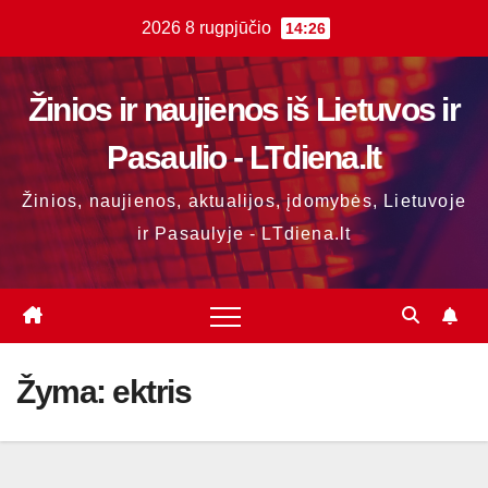
Skip
2026 8 rugpjūčio
14:26
to
content
Žinios ir naujienos iš Lietuvos ir
Pasaulio - LTdiena.lt
Žinios, naujienos, aktualijos, įdomybės, Lietuvoje
ir Pasaulyje - LTdiena.lt
Žyma:
ektris