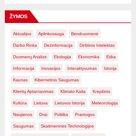
ŽYMOS
Aktualijos
Aplinkosauga
Bendruomenė
Darbo Rinka
Dezinformacija
Dirbtinis Intelektas
Duomenų Analizė
Ekologija
Ekonomika
Etika
Informacija
Inovacijos
Interaktyvumas
Istorija
Kaunas
Kibernetinis Saugumas
Klientų Aptarnavimas
Klimato Kaita
Krepšinis
Kultūra
Lietuva
Lietuvos Istorija
Meteorologija
Naujienos
Orai
Politika
Pramogos
Saugumas
Skaitmeninės Technologijos