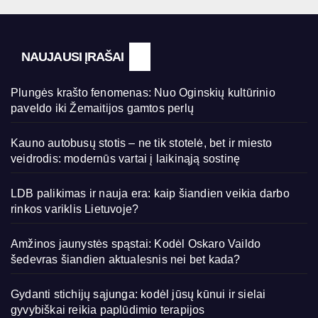
NAUJAUSI ĮRAŠAI
Plungės krašto fenomenas: Nuo Oginskių kultūrinio
paveldo iki Žemaitijos gamtos perlų
Kauno autobusų stotis – ne tik stotelė, bet ir miesto
veidrodis: modernūs vartai į laikinąją sostinę
LDB palikimas ir nauja era: kaip šiandien veikia darbo
rinkos variklis Lietuvoje?
Amžinos jaunystės spąstai: Kodėl Oskaro Vaildo
šedevras šiandien aktualesnis nei bet kada?
Gydanti stichijų sąjunga: kodėl jūsų kūnui ir sielai
gyvybiškai reikia paplūdimio terapijos