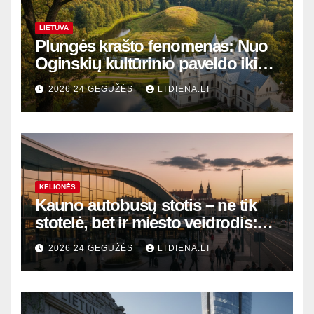
LIETUVA
Plungės krašto fenomenas: Nuo
Oginskių kultūrinio paveldo iki
Žemaitijos gamtos perlų
2026 24 GEGUŽĖS
LTDIENA.LT
KELIONĖS
Kauno autobusų stotis – ne tik
stotelė, bet ir miesto veidrodis:
modernūs vartai į laikinąją
2026 24 GEGUŽĖS
LTDIENA.LT
sostinę