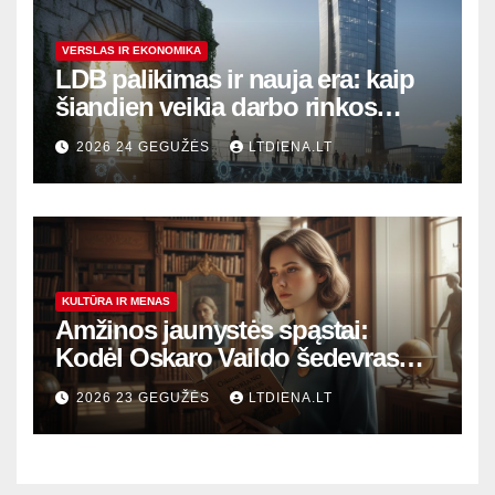
VERSLAS IR EKONOMIKA
LDB palikimas ir nauja era: kaip
šiandien veikia darbo rinkos
variklis Lietuvoje?
2026 24 GEGUŽĖS
LTDIENA.LT
KULTŪRA IR MENAS
Amžinos jaunystės spąstai:
Kodėl Oskaro Vaildo šedevras
šiandien aktualesnis nei bet
2026 23 GEGUŽĖS
LTDIENA.LT
kada?