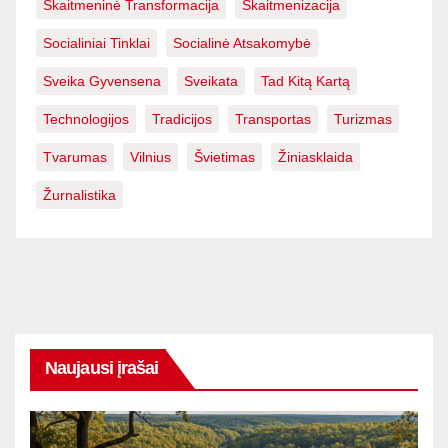
Skaitmeninė Transformacija
Skaitmenizacija
Socialiniai Tinklai
Socialinė Atsakomybė
Sveika Gyvensena
Sveikata
Tad Kitą Kartą
Technologijos
Tradicijos
Transportas
Turizmas
Tvarumas
Vilnius
Švietimas
Žiniasklaida
Žurnalistika
Naujausi įrašai