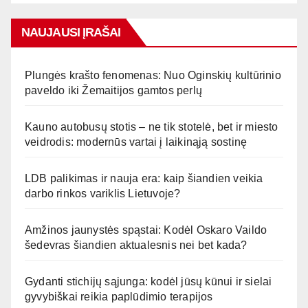
NAUJAUSI ĮRAŠAI
Plungės krašto fenomenas: Nuo Oginskių kultūrinio
paveldo iki Žemaitijos gamtos perlų
Kauno autobusų stotis – ne tik stotelė, bet ir miesto
veidrodis: modernūs vartai į laikinąją sostinę
LDB palikimas ir nauja era: kaip šiandien veikia
darbo rinkos variklis Lietuvoje?
Amžinos jaunystės spąstai: Kodėl Oskaro Vaildo
šedevras šiandien aktualesnis nei bet kada?
Gydanti stichijų sąjunga: kodėl jūsų kūnui ir sielai
gyvybiškai reikia paplūdimio terapijos