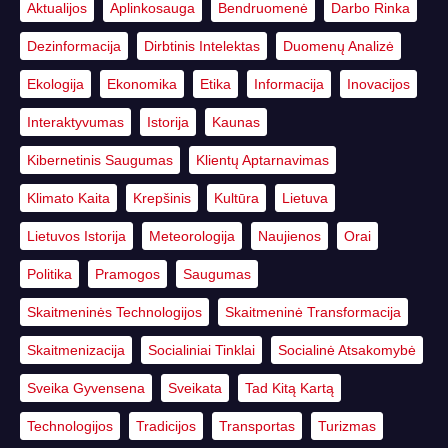
Aktualijos
Aplinkosauga
Bendruomenė
Darbo Rinka
Dezinformacija
Dirbtinis Intelektas
Duomenų Analizė
Ekologija
Ekonomika
Etika
Informacija
Inovacijos
Interaktyvumas
Istorija
Kaunas
Kibernetinis Saugumas
Klientų Aptarnavimas
Klimato Kaita
Krepšinis
Kultūra
Lietuva
Lietuvos Istorija
Meteorologija
Naujienos
Orai
Politika
Pramogos
Saugumas
Skaitmeninės Technologijos
Skaitmeninė Transformacija
Skaitmenizacija
Socialiniai Tinklai
Socialinė Atsakomybė
Sveika Gyvensena
Sveikata
Tad Kitą Kartą
Technologijos
Tradicijos
Transportas
Turizmas