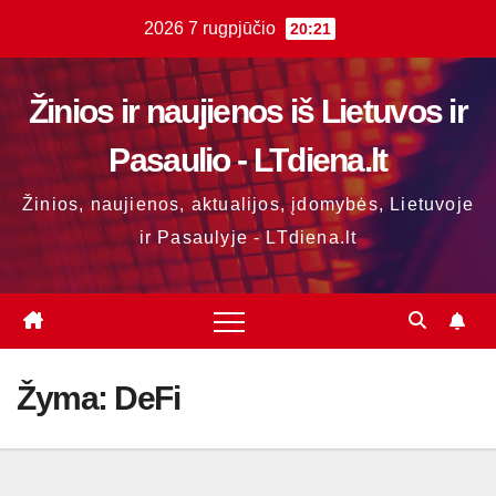
Skip
2026 7 rugpjūčio
20:21
to
content
Žinios ir naujienos iš Lietuvos ir
Pasaulio - LTdiena.lt
Žinios, naujienos, aktualijos, įdomybės, Lietuvoje
ir Pasaulyje - LTdiena.lt
Žyma:
DeFi