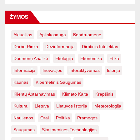
ŽYMOS
Aktualijos
Aplinkosauga
Bendruomenė
Darbo Rinka
Dezinformacija
Dirbtinis Intelektas
Duomenų Analizė
Ekologija
Ekonomika
Etika
Informacija
Inovacijos
Interaktyvumas
Istorija
Kaunas
Kibernetinis Saugumas
Klientų Aptarnavimas
Klimato Kaita
Krepšinis
Kultūra
Lietuva
Lietuvos Istorija
Meteorologija
Naujienos
Orai
Politika
Pramogos
Saugumas
Skaitmeninės Technologijos