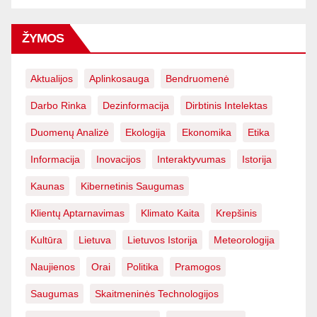
ŽYMOS
Aktualijos
Aplinkosauga
Bendruomenė
Darbo Rinka
Dezinformacija
Dirbtinis Intelektas
Duomenų Analizė
Ekologija
Ekonomika
Etika
Informacija
Inovacijos
Interaktyvumas
Istorija
Kaunas
Kibernetinis Saugumas
Klientų Aptarnavimas
Klimato Kaita
Krepšinis
Kultūra
Lietuva
Lietuvos Istorija
Meteorologija
Naujienos
Orai
Politika
Pramogos
Saugumas
Skaitmeninės Technologijos