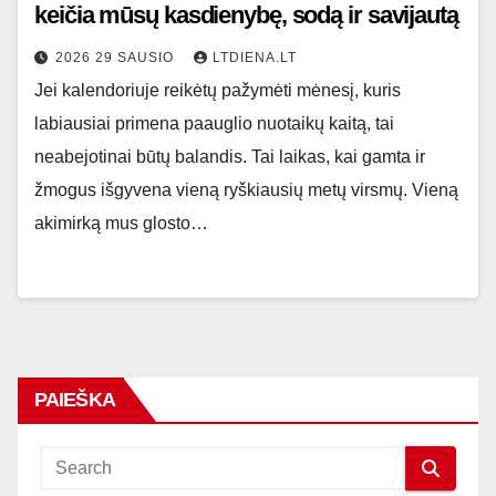
keičia mūsų kasdienybę, sodą ir savijautą
2026 29 SAUSIO
LTDIENA.LT
Jei kalendoriuje reikėtų pažymėti mėnesį, kuris
labiausiai primena paauglio nuotaikų kaitą, tai
neabejotinai būtų balandis. Tai laikas, kai gamta ir
žmogus išgyvena vieną ryškiausių metų virsmų. Vieną
akimirką mus glosto…
PAIEŠKA