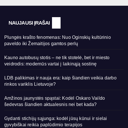
NAUJAUSI ĮRAŠAI
Plungės krašto fenomenas: Nuo Oginskių kultūrinio
paveldo iki Žemaitijos gamtos perlų
Kauno autobusų stotis – ne tik stotelė, bet ir miesto
veidrodis: modernūs vartai į laikinąją sostinę
LDB palikimas ir nauja era: kaip šiandien veikia darbo
rinkos variklis Lietuvoje?
Amžinos jaunystės spąstai: Kodėl Oskaro Vaildo
šedevras šiandien aktualesnis nei bet kada?
Gydanti stichijų sąjunga: kodėl jūsų kūnui ir sielai
gyvybiškai reikia paplūdimio terapijos