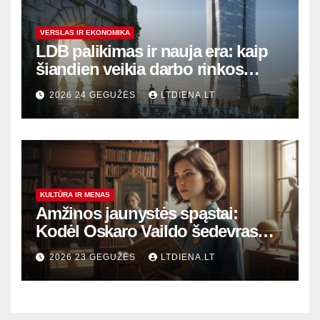
VERSLAS IR EKONOMIKA
LDB palikimas ir nauja era: kaip
šiandien veikia darbo rinkos
variklis Lietuvoje?
2026 24 GEGUŽĖS
LTDIENA.LT
KULTŪRA IR MENAS
Amžinos jaunystės spąstai:
Kodėl Oskaro Vaildo šedevras
šiandien aktualesnis nei bet
2026 23 GEGUŽĖS
LTDIENA.LT
kada?