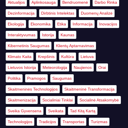
Aktualijos
Aplinkosauga
Bendruomenė
Darbo Rinka
Dezinformacija
Dirbtinis Intelektas
Duomenų Analizė
Ekologija
Ekonomika
Etika
Informacija
Inovacijos
Interaktyvumas
Istorija
Kaunas
Kibernetinis Saugumas
Klientų Aptarnavimas
Klimato Kaita
Krepšinis
Kultūra
Lietuva
Lietuvos Istorija
Meteorologija
Naujienos
Orai
Politika
Pramogos
Saugumas
Skaitmeninės Technologijos
Skaitmeninė Transformacija
Skaitmenizacija
Socialiniai Tinklai
Socialinė Atsakomybė
Sveika Gyvensena
Sveikata
Tad Kitą Kartą
Technologijos
Tradicijos
Transportas
Turizmas