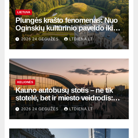
LIETUVA
Plungės krašto fenomenas: Nuo
Oginskių kultūrinio paveldo iki
Žemaitijos gamtos perlų
2026 24 GEGUŽĖS
LTDIENA.LT
KELIONĖS
Kauno autobusų stotis – ne tik
stotelė, bet ir miesto veidrodis:
modernūs vartai į laikinąją
2026 24 GEGUŽĖS
LTDIENA.LT
sostinę