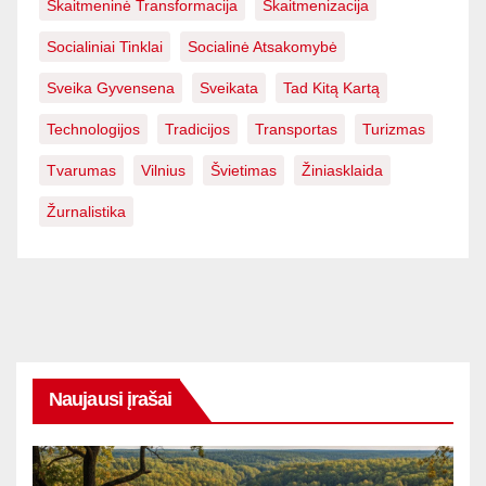
Skaitmeninė Transformacija
Skaitmenizacija
Socialiniai Tinklai
Socialinė Atsakomybė
Sveika Gyvensena
Sveikata
Tad Kitą Kartą
Technologijos
Tradicijos
Transportas
Turizmas
Tvarumas
Vilnius
Švietimas
Žiniasklaida
Žurnalistika
Naujausi įrašai