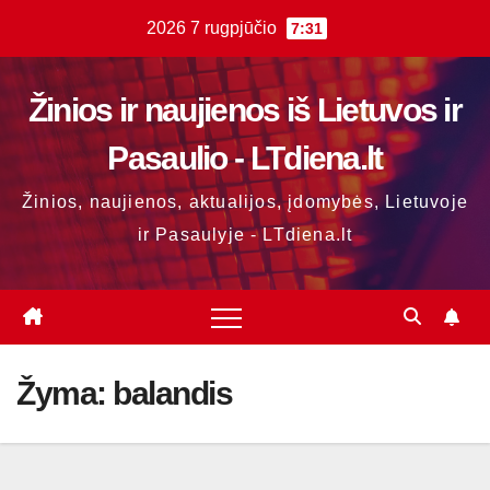
Skip
2026 7 rugpjūčio
7:31
to
content
Žinios ir naujienos iš Lietuvos ir
Pasaulio - LTdiena.lt
Žinios, naujienos, aktualijos, įdomybės, Lietuvoje
ir Pasaulyje - LTdiena.lt
Žyma:
balandis