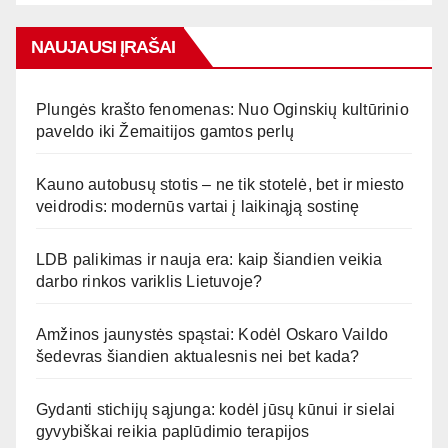
NAUJAUSI ĮRAŠAI
Plungės krašto fenomenas: Nuo Oginskių kultūrinio
paveldo iki Žemaitijos gamtos perlų
Kauno autobusų stotis – ne tik stotelė, bet ir miesto
veidrodis: modernūs vartai į laikinąją sostinę
LDB palikimas ir nauja era: kaip šiandien veikia
darbo rinkos variklis Lietuvoje?
Amžinos jaunystės spąstai: Kodėl Oskaro Vaildo
šedevras šiandien aktualesnis nei bet kada?
Gydanti stichijų sąjunga: kodėl jūsų kūnui ir sielai
gyvybiškai reikia paplūdimio terapijos