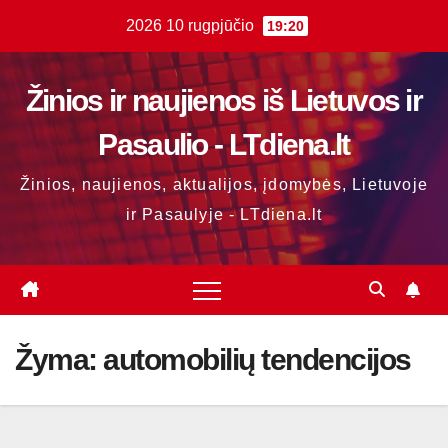
Skip
2026 10 rugpjūčio
19:20
to
content
Žinios ir naujienos iš Lietuvos ir
Pasaulio - LTdiena.lt
Žinios, naujienos, aktualijos, įdomybės, Lietuvoje
ir Pasaulyje - LTdiena.lt
Žyma:
automobilių tendencijos