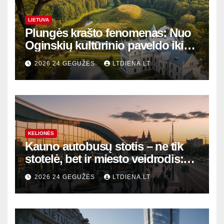
LIETUVA
Plungės krašto fenomenas: Nuo
Oginskių kultūrinio paveldo iki
Žemaitijos gamtos perlų
2026 24 GEGUŽĖS
LTDIENA.LT
KELIONĖS
Kauno autobusų stotis – ne tik
stotelė, bet ir miesto veidrodis:
modernūs vartai į laikinąją
2026 24 GEGUŽĖS
LTDIENA.LT
sostinę