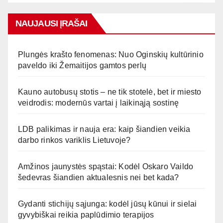
NAUJAUSI ĮRAŠAI
Plungės krašto fenomenas: Nuo Oginskių kultūrinio
paveldo iki Žemaitijos gamtos perlų
Kauno autobusų stotis – ne tik stotelė, bet ir miesto
veidrodis: modernūs vartai į laikinąją sostinę
LDB palikimas ir nauja era: kaip šiandien veikia
darbo rinkos variklis Lietuvoje?
Amžinos jaunystės spąstai: Kodėl Oskaro Vaildo
šedevras šiandien aktualesnis nei bet kada?
Gydanti stichijų sąjunga: kodėl jūsų kūnui ir sielai
gyvybiškai reikia paplūdimio terapijos