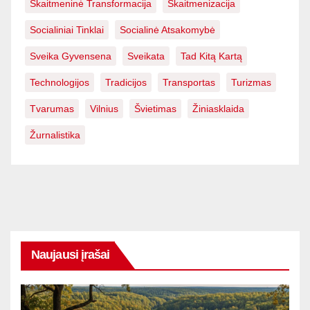
Skaitmeninė Transformacija
Skaitmenizacija
Socialiniai Tinklai
Socialinė Atsakomybė
Sveika Gyvensena
Sveikata
Tad Kitą Kartą
Technologijos
Tradicijos
Transportas
Turizmas
Tvarumas
Vilnius
Švietimas
Žiniasklaida
Žurnalistika
Naujausi įrašai