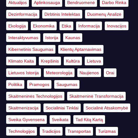
Aktualijos
Aplinkosauga
Bendruomenė
Darbo Rinka
Dezinformacija
Dirbtinis Intelektas
Duomenų Analizė
Ekologija
Ekonomika
Etika
Informacija
Inovacijos
Interaktyvumas
Istorija
Kaunas
Kibernetinis Saugumas
Klientų Aptarnavimas
Klimato Kaita
Krepšinis
Kultūra
Lietuva
Lietuvos Istorija
Meteorologija
Naujienos
Orai
Politika
Pramogos
Saugumas
Skaitmeninės Technologijos
Skaitmeninė Transformacija
Skaitmenizacija
Socialiniai Tinklai
Socialinė Atsakomybė
Sveika Gyvensena
Sveikata
Tad Kitą Kartą
Technologijos
Tradicijos
Transportas
Turizmas