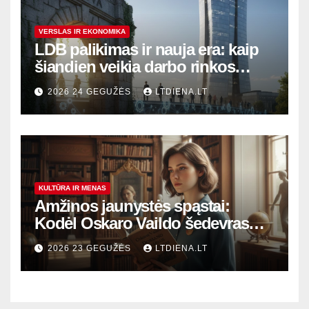
VERSLAS IR EKONOMIKA
LDB palikimas ir nauja era: kaip
šiandien veikia darbo rinkos
variklis Lietuvoje?
2026 24 GEGUŽĖS
LTDIENA.LT
KULTŪRA IR MENAS
Amžinos jaunystės spąstai:
Kodėl Oskaro Vaildo šedevras
šiandien aktualesnis nei bet
2026 23 GEGUŽĖS
LTDIENA.LT
kada?