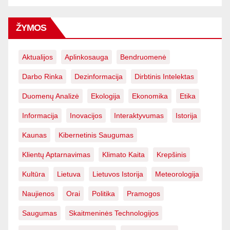
ŽYMOS
Aktualijos
Aplinkosauga
Bendruomenė
Darbo Rinka
Dezinformacija
Dirbtinis Intelektas
Duomenų Analizė
Ekologija
Ekonomika
Etika
Informacija
Inovacijos
Interaktyvumas
Istorija
Kaunas
Kibernetinis Saugumas
Klientų Aptarnavimas
Klimato Kaita
Krepšinis
Kultūra
Lietuva
Lietuvos Istorija
Meteorologija
Naujienos
Orai
Politika
Pramogos
Saugumas
Skaitmeninės Technologijos