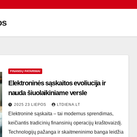
os
FINANSŲ PATARIMAI
Elektroninės sąskaitos evoliucija ir
nauda šiuolaikiniame versle
2025 23 LIEPOS
LTDIENA.LT
Elektroninė sąskaita – tai modernus sprendimas,
keičiantis tradicinių finansinių operacijų kraštovaizdį.
Technologijų pažanga ir skaitmeninimo banga leidžia