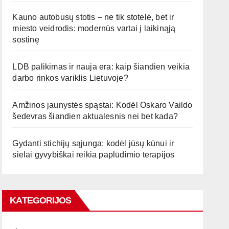
Kauno autobusų stotis – ne tik stotelė, bet ir
miesto veidrodis: modernūs vartai į laikinąją
sostinę
LDB palikimas ir nauja era: kaip šiandien veikia
darbo rinkos variklis Lietuvoje?
Amžinos jaunystės spąstai: Kodėl Oskaro Vaildo
šedevras šiandien aktualesnis nei bet kada?
Gydanti stichijų sąjunga: kodėl jūsų kūnui ir
sielai gyvybiškai reikia paplūdimio terapijos
KATEGORIJOS