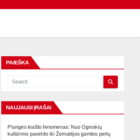
PAIEŠKA
NAUJAUSI ĮRAŠAI
Plungės krašto fenomenas: Nuo Oginskių
kultūrinio paveldo iki Žemaitijos gamtos perlų