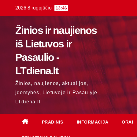
Skip
2026 8 rugpjūčio
13:46
to
content
Žinios ir naujienos
iš Lietuvos ir
Pasaulio -
LTdiena.lt
Žinios, naujienos, aktualijos,
įdomybės, Lietuvoje ir Pasaulyje -
LTdiena.lt
PRADINIS
INFORMACIJA
ORAI