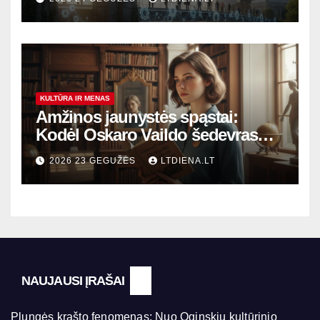
KULTŪRA IR MENAS
Amžinos jaunystės spąstai:
Kodėl Oskaro Vaildo šedevras
šiandien aktualesnis nei bet
2026 23 GEGUŽĖS
LTDIENA.LT
kada?
NAUJAUSI ĮRAŠAI
Plungės krašto fenomenas: Nuo Oginskių kultūrinio