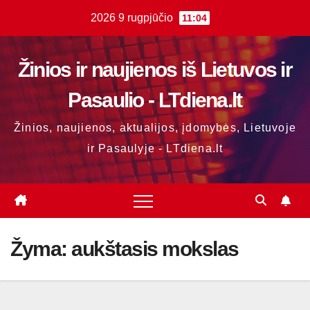
Skip
2026 9 rugpjūčio
11:04
to
content
Žinios ir naujienos iš Lietuvos ir
Pasaulio - LTdiena.lt
Žinios, naujienos, aktualijos, įdomybės, Lietuvoje
ir Pasaulyje - LTdiena.lt
Žyma:
aukštasis mokslas