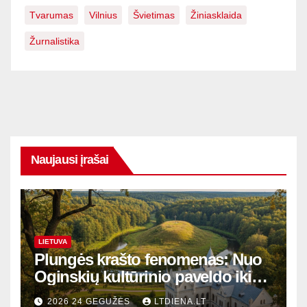
Tvarumas
Vilnius
Švietimas
Žiniasklaida
Žurnalistika
Naujausi įrašai
LIETUVA
Plungės krašto fenomenas: Nuo
Oginskių kultūrinio paveldo iki
Žemaitijos gamtos perlų
2026 24 GEGUŽĖS
LTDIENA.LT