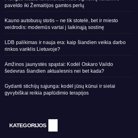
paveldo iki Žemaitijos gamtos perlų
Kauno autobusų stotis – ne tik stotelė, bet ir miesto
veidrodis: modernūs vartai į laikinąją sostinę
LDB palikimas ir nauja era: kaip šiandien veikia darbo
rinkos variklis Lietuvoje?
Amžinos jaunystės spąstai: Kodėl Oskaro Vaildo
šedevras šiandien aktualesnis nei bet kada?
Gydanti stichijų sąjunga: kodėl jūsų kūnui ir sielai
gyvybiškai reikia paplūdimio terapijos
KATEGORIJOS