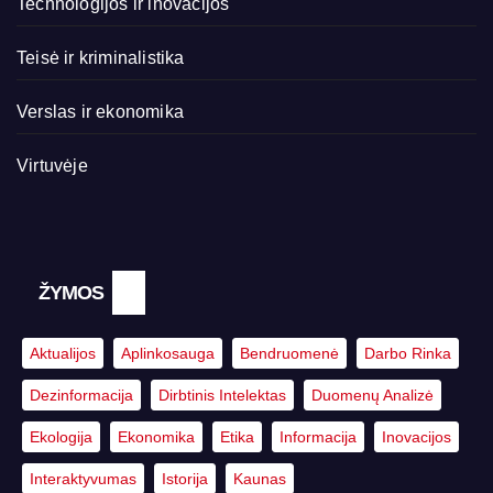
Technologijos ir inovacijos
Teisė ir kriminalistika
Verslas ir ekonomika
Virtuvėje
ŽYMOS
Aktualijos
Aplinkosauga
Bendruomenė
Darbo Rinka
Dezinformacija
Dirbtinis Intelektas
Duomenų Analizė
Ekologija
Ekonomika
Etika
Informacija
Inovacijos
Interaktyvumas
Istorija
Kaunas