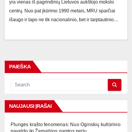
yra vienas iš pagrindinių Lietuvos aukštojo mokslo
centrų. Nuo pat įkūrimo 1990 metais, MRU sparčiai
išaugo ir tapo ne tik nacionalinio, bet ir tarptautinio…
PAIEŠKA
NAUJAUSI ĮRAŠAI
Plungės krašto fenomenas: Nuo Oginskių kultūrinio
paveldo iki Žemaitijos gamtos perlų