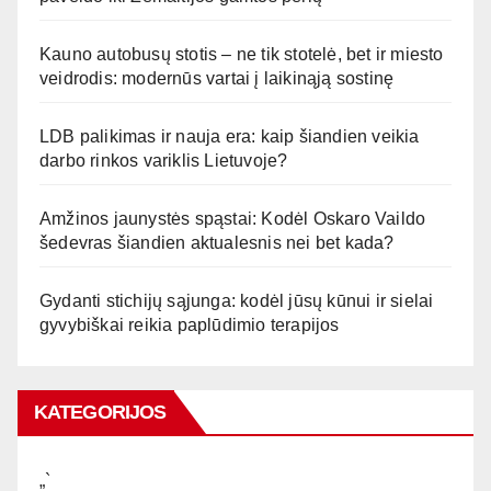
Kauno autobusų stotis – ne tik stotelė, bet ir miesto
veidrodis: modernūs vartai į laikinąją sostinę
LDB palikimas ir nauja era: kaip šiandien veikia
darbo rinkos variklis Lietuvoje?
Amžinos jaunystės spąstai: Kodėl Oskaro Vaildo
šedevras šiandien aktualesnis nei bet kada?
Gydanti stichijų sąjunga: kodėl jūsų kūnui ir sielai
gyvybiškai reikia paplūdimio terapijos
KATEGORIJOS
„`