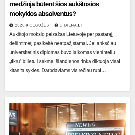
medžioja būtent šios aukštosios
mokyklos absolventus?
2026 9 GEGUŽĖS
LTDIENA.LT
Aukštojo mokslo peizažas Lietuvoje per pastarąjį
dešimtmetį pasikeitė neatpažįstamai. Jei anksčiau
universitetinis diplomas buvo laikomas vieninteliu
„tikru” bilietu į sėkmę, šiandienos rinka diktuoja visai
kitas taisykles. Darbdaviams vis rečiau rūpi…