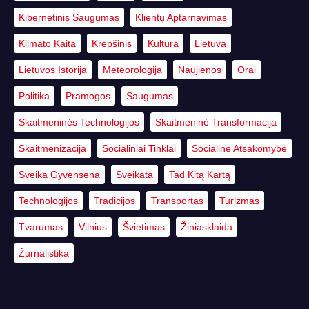
Kibernetinis Saugumas
Klientų Aptarnavimas
Klimato Kaita
Krepšinis
Kultūra
Lietuva
Lietuvos Istorija
Meteorologija
Naujienos
Orai
Politika
Pramogos
Saugumas
Skaitmeninės Technologijos
Skaitmeninė Transformacija
Skaitmenizacija
Socialiniai Tinklai
Socialinė Atsakomybė
Sveika Gyvensena
Sveikata
Tad Kitą Kartą
Technologijos
Tradicijos
Transportas
Turizmas
Tvarumas
Vilnius
Švietimas
Žiniasklaida
Žurnalistika