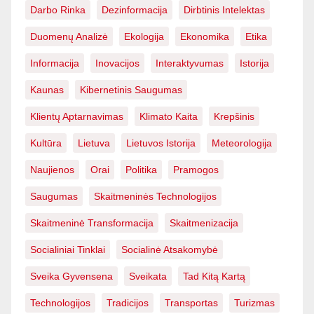
Darbo Rinka
Dezinformacija
Dirbtinis Intelektas
Duomenų Analizė
Ekologija
Ekonomika
Etika
Informacija
Inovacijos
Interaktyvumas
Istorija
Kaunas
Kibernetinis Saugumas
Klientų Aptarnavimas
Klimato Kaita
Krepšinis
Kultūra
Lietuva
Lietuvos Istorija
Meteorologija
Naujienos
Orai
Politika
Pramogos
Saugumas
Skaitmeninės Technologijos
Skaitmeninė Transformacija
Skaitmenizacija
Socialiniai Tinklai
Socialinė Atsakomybė
Sveika Gyvensena
Sveikata
Tad Kitą Kartą
Technologijos
Tradicijos
Transportas
Turizmas