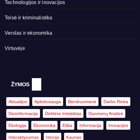
Technologijos ir inovacijos
Teisė ir kriminalistika
Verslas ir ekonomika
Virtuvėje
ŽYMOS
Aktualijos
Aplinkosauga
Bendruomenė
Darbo Rinka
Dezinformacija
Dirbtinis Intelektas
Duomenų Analizė
Ekologija
Ekonomika
Etika
Informacija
Inovacijos
Interaktyvumas
Istorija
Kaunas