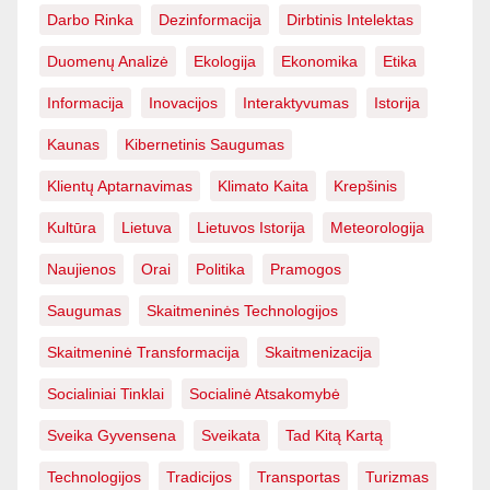
Darbo Rinka
Dezinformacija
Dirbtinis Intelektas
Duomenų Analizė
Ekologija
Ekonomika
Etika
Informacija
Inovacijos
Interaktyvumas
Istorija
Kaunas
Kibernetinis Saugumas
Klientų Aptarnavimas
Klimato Kaita
Krepšinis
Kultūra
Lietuva
Lietuvos Istorija
Meteorologija
Naujienos
Orai
Politika
Pramogos
Saugumas
Skaitmeninės Technologijos
Skaitmeninė Transformacija
Skaitmenizacija
Socialiniai Tinklai
Socialinė Atsakomybė
Sveika Gyvensena
Sveikata
Tad Kitą Kartą
Technologijos
Tradicijos
Transportas
Turizmas