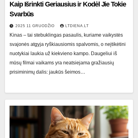
Kaip Išrinkti Geriausius ir Kodėl Jie Tokie
Svarbūs
2025 11 GRUODŽIO
LTDIENA.LT
Kinas – tai stebuklingas pasaulis, kuriame vaikystės
svajonės atgyja ryškiausiomis spalvomis, o neįtikėtini
nuotykiai laukia už kiekvieno kampo. Daugeliui iš
mūsų filmai vaikams yra neatsiejama gražiausių
prisiminimų dalis: jaukūs šeimos…