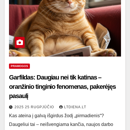
PRAMOGOS
Garfildas: Daugiau nei tik katinas –
oranžinio tinginio fenomenas, pakerėjęs
pasaulį
2025 25 RUGPJŪČIO
LTDIENA.LT
Kas ateina į galvą išgirdus žodį „pirmadienis“?
Daugeliui tai – neišvengiama kančia, naujos darbo