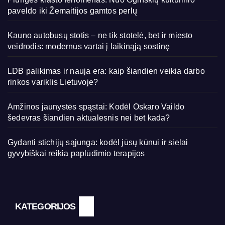
paveldo iki Žemaitijos gamtos perlų
Kauno autobusų stotis – ne tik stotelė, bet ir miesto
veidrodis: modernūs vartai į laikinąją sostinę
LDB palikimas ir nauja era: kaip šiandien veikia darbo
rinkos variklis Lietuvoje?
Amžinos jaunystės spąstai: Kodėl Oskaro Vaildo
šedevras šiandien aktualesnis nei bet kada?
Gydanti stichijų sąjunga: kodėl jūsų kūnui ir sielai
gyvybiškai reikia paplūdimio terapijos
KATEGORIJOS