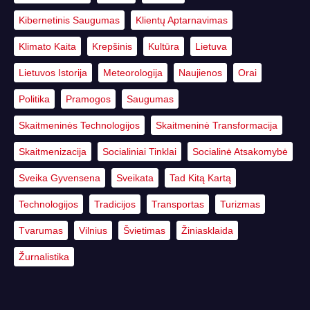
Kibernetinis Saugumas
Klientų Aptarnavimas
Klimato Kaita
Krepšinis
Kultūra
Lietuva
Lietuvos Istorija
Meteorologija
Naujienos
Orai
Politika
Pramogos
Saugumas
Skaitmeninės Technologijos
Skaitmeninė Transformacija
Skaitmenizacija
Socialiniai Tinklai
Socialinė Atsakomybė
Sveika Gyvensena
Sveikata
Tad Kitą Kartą
Technologijos
Tradicijos
Transportas
Turizmas
Tvarumas
Vilnius
Švietimas
Žiniasklaida
Žurnalistika