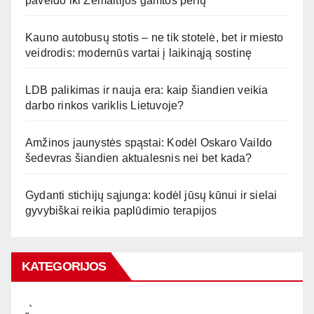
paveldo iki Žemaitijos gamtos perlų
Kauno autobusų stotis – ne tik stotelė, bet ir miesto
veidrodis: modernūs vartai į laikinąją sostinę
LDB palikimas ir nauja era: kaip šiandien veikia
darbo rinkos variklis Lietuvoje?
Amžinos jaunystės spąstai: Kodėl Oskaro Vaildo
šedevras šiandien aktualesnis nei bet kada?
Gydanti stichijų sąjunga: kodėl jūsų kūnui ir sielai
gyvybiškai reikia paplūdimio terapijos
KATEGORIJOS
„`