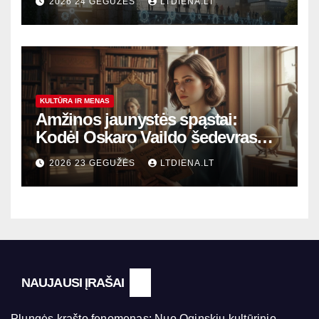
2026 24 GEGUŽĖS
LTDIENA.LT
KULTŪRA IR MENAS
Amžinos jaunystės spąstai:
Kodėl Oskaro Vaildo šedevras
šiandien aktualesnis nei bet
2026 23 GEGUŽĖS
LTDIENA.LT
kada?
NAUJAUSI ĮRAŠAI
Plungės krašto fenomenas: Nuo Oginskių kultūrinio