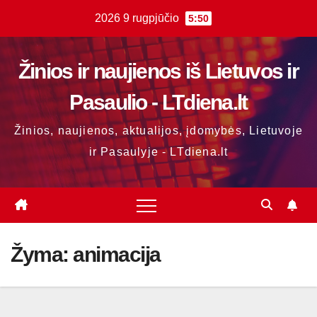
Skip
2026 9 rugpjūčio
5:50
to
content
Žinios ir naujienos iš Lietuvos ir
Pasaulio - LTdiena.lt
Žinios, naujienos, aktualijos, įdomybės, Lietuvoje
ir Pasaulyje - LTdiena.lt
Žyma:
animacija