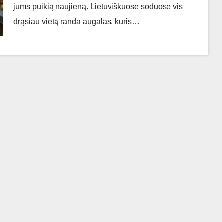
jums puikią naujieną. Lietuviškuose soduose vis
drąsiau vietą randa augalas, kuris…