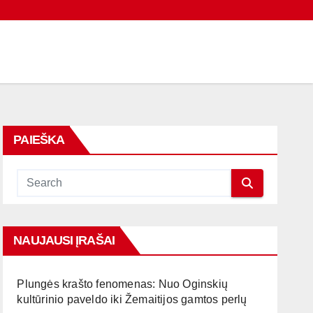
PAIEŠKA
NAUJAUSI ĮRAŠAI
Plungės krašto fenomenas: Nuo Oginskių
kultūrinio paveldo iki Žemaitijos gamtos perlų