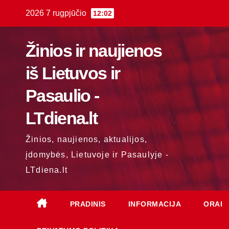
Skip
2026 7 rugpjūčio
12:02
to
content
Žinios ir naujienos
iš Lietuvos ir
Pasaulio -
LTdiena.lt
Žinios, naujienos, aktualijos,
įdomybės, Lietuvoje ir Pasaulyje -
LTdiena.lt
PRADINIS
INFORMACIJA
ORAI