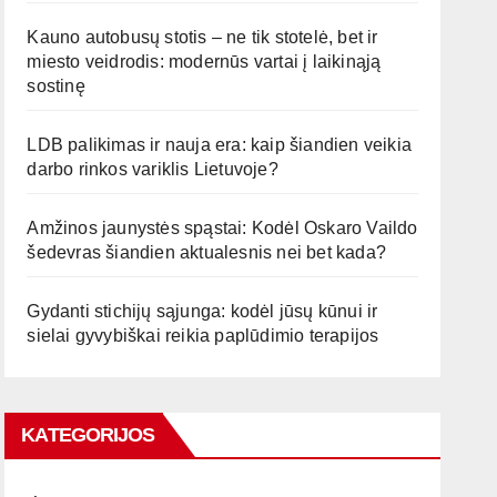
Kauno autobusų stotis – ne tik stotelė, bet ir
miesto veidrodis: modernūs vartai į laikinąją
sostinę
LDB palikimas ir nauja era: kaip šiandien veikia
darbo rinkos variklis Lietuvoje?
Amžinos jaunystės spąstai: Kodėl Oskaro Vaildo
šedevras šiandien aktualesnis nei bet kada?
Gydanti stichijų sąjunga: kodėl jūsų kūnui ir
sielai gyvybiškai reikia paplūdimio terapijos
KATEGORIJOS